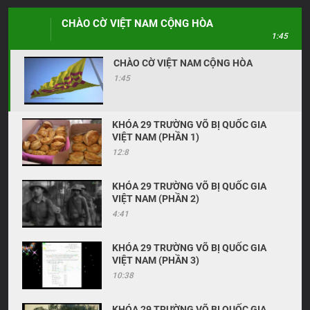
CHÀO CỜ VIỆT NAM CỘNG HÒA
1:45
CHÀO CỜ VIỆT NAM CỘNG HÒA
1:45
KHÓA 29 TRƯỜNG VÕ BỊ QUỐC GIA
VIỆT NAM (PHẦN 1)
12:8
KHÓA 29 TRƯỜNG VÕ BỊ QUỐC GIA
VIỆT NAM (PHẦN 2)
4:41
KHÓA 29 TRƯỜNG VÕ BỊ QUỐC GIA
VIỆT NAM (PHẦN 3)
10:38
KHÓA 29 TRƯỜNG VÕ BỊ QUỐC GIA