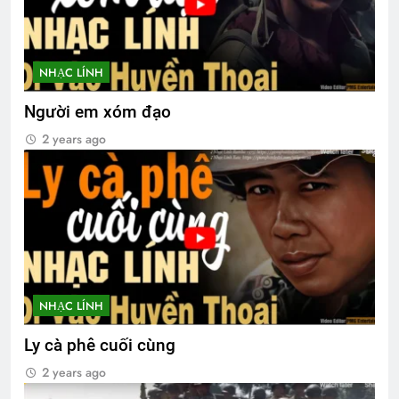
NHẠC LÍNH
Người em xóm đạo
2 years ago
NHẠC LÍNH
Ly cà phê cuối cùng
2 years ago