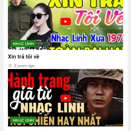
3 Years Ago
CTBCTY Tập IV Kết
3 Years Ago
NHẠC LÍNH
CSVSQ Quách Đức Chung K10
Xin trả tôi về
2 Years Ago
2 years ago
KẺ ĂN MÀY TRONG TÔI (Rabindranath
Tagore)
3 Years Ago
Ủy viên Xã Hội chúc Giáng Sinh & năm
NHẠC LÍNH
mới
3 Years Ago