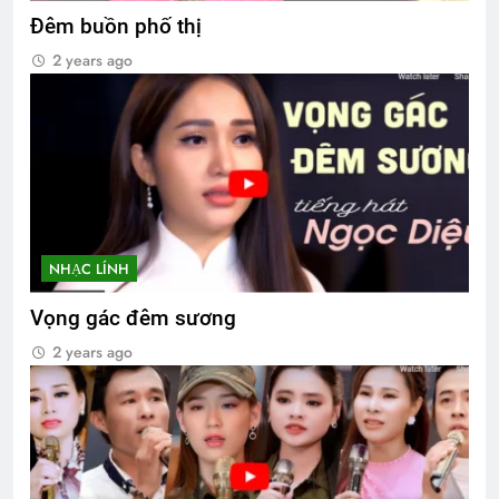
Đêm buồn phố thị
2 years ago
NHẠC LÍNH
Vọng gác đêm sương
2 years ago