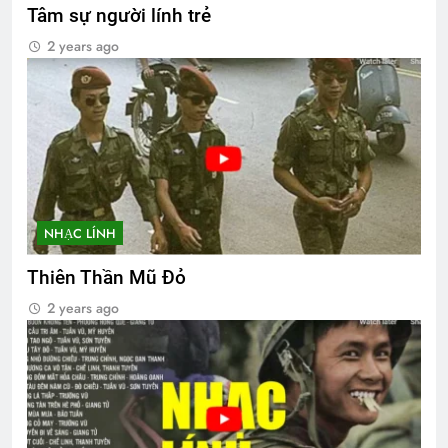
Tâm sự người lính trẻ
2 years ago
NHẠC LÍNH
Thiên Thần Mũ Đỏ
2 years ago