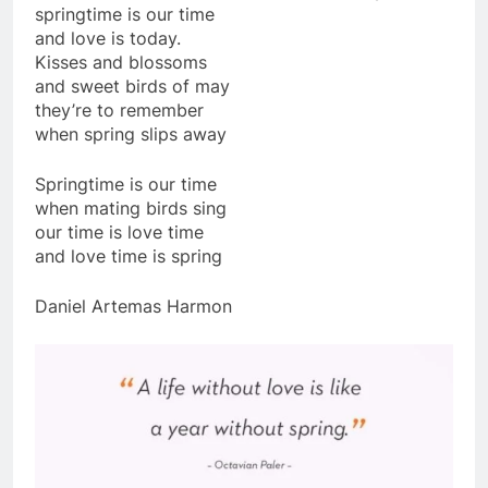
CSVSQ Vũ Vĩnh Thụy K17
springtime is our time
2 Years Ago
and love is today.
Kisses and blossoms
and sweet birds of may
they’re to remember
CTBCTY – Tập I – Chương 3
when spring slips away
3 Years Ago
Springtime is our time
when mating birds sing
Introduction TVBQGVN Facebook alike
our time is love time
2 Years Ago
and love time is spring
Daniel Artemas Harmon
Mùa Thu
CSVSQ Đặng Mộng Huyền K29
2 Years Ago
2 Years Ago
Hồi Ký
2 Years Ago