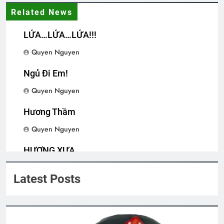
Thăm CSVSQ Trần Ngọc Lạc K30
Related News
2 Years Ago
LỬA…LỬA…LỬA!!!
HẸN MỘT TẾT VỀ
Quyen Nguyen
3 Years Ago
Ngủ Đi Em!
Quyen Nguyen
MÙA THU VÀ TÌNH YÊU
2 Years Ago
Hương Thầm
Quyen Nguyen
CHIM BAN MAI HÓT (Rabindranath
HƯƠNG XƯA
Tagore)
Quyen Nguyen
3 Years Ago
Latest Posts
Khóa 29 đã mất
2 Years Ago