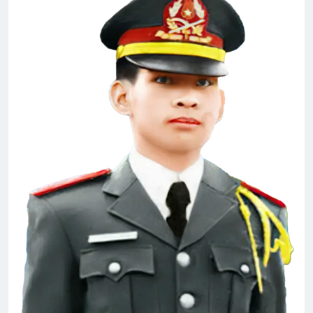
MỘT NGÀY MÙA XUÂN (Rabindranath
Tagore)
3 Years Ago
CHUYỆN TÌNH XỨ HOA ANH ĐÀO
3 Years Ago
English For Today
MÙA THU
1 Year Ago
3 Years Ago
CHÚ CHIM NHỎ (Robert Frost)
3 Years Ago