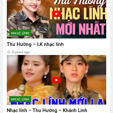
NHẠC LÍNH
Thu Hường – LK nhạc lính
2 years ago
NHẠC LÍNH
Nhạc lính – Thu Hường – Khánh Linh