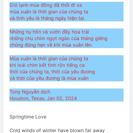
Gió lạnh mùa đông đã thổi đi xa
mùa xuân là thời gian của chúng ta
và tình yêu là tháng ngày hiện tại.
QUÀ TẶNG CỦA ANH LÍNH THỦY
3 Years Ago
Những nụ hôn và vườn đầy hoa trái
những chú chim ngọt ngào của tháng giêng
chúng đúng hẹn về khi mùa xuân lên.
TÌNH YÊU & TÌNH BẠN (Emily Bronte)
3 Years Ago
Mùa xuân là thời gian của chúng ta
khi loài chim kết tình rộn tiếng ca
thời của chúng ta, thời của yêu đương
Đặc Khu Rừng Sát VNCH
và thời của yêu đương là mùa xuân
2 Years Ago
Tony Nguyễn dịch
Houston, Texas, Jan 02, 2024
Trảng Bàng 1972
2 Years Ago
Springtime Love
Cold winds of winter have blown far away