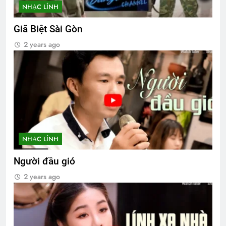
NHẠC LÍNH
Giã Biệt Sài Gòn
2 years ago
NHẠC LÍNH
Người đầu gió
2 years ago