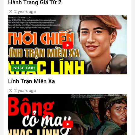
Hành Trang Giã Từ 2
2 years ago
Tiểu Đoàn 1 Nhảy Dù VNCH
2 Years Ago
SỐNG LÀ PHỤC VỤ (Rabindranath
Tagore)
3 Years Ago
NHẠC LÍNH
Lính Trận Miền Xa
Thăm CSVSQ PHẠM VĂN MẠI K20
2 years ago
2 Years Ago
Nắng Đông Trên Ngọn Cỏ Sầu
3 Years Ago