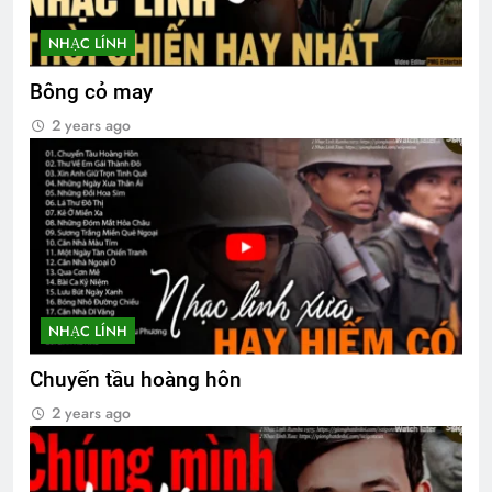
Thượng Đức 1974
NHẠC LÍNH
2 Years Ago
Bông cỏ may
2 years ago
Thăm CSVSQ Mai Vĩnh Phu K22
2 Years Ago
Thăm NT Lê Văn Tính K3
2 Years Ago
NHẠC LÍNH
MÙA XUÂN ĐANG TRỞ LẠI
3 Years Ago
Chuyến tầu hoàng hôn
2 years ago