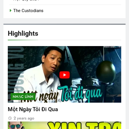
The Custodians
Thiệp mời tham dự ĐHĐKVBTC 2024
2 Years Ago
Highlights
Lá thư cho người thầy cũ
2 Years Ago
CTBCTY Tập II chương 21
3 Years Ago
NHẠC LÍNH
TÌNH YÊU & HOÀN CẢNH
3 Years Ago
Một Ngày Tôi Đi Qua
2 years ago
TẾT, LẠI NHỚ ĐÀ LẠT