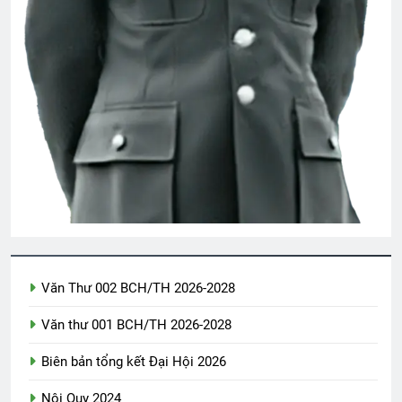
Chúng mình ba đứa
2 Years Ago
Đi Đâu Cho Thiếp Theo Cùng
3 Years Ago
Quang Lập – Nhạc lính 4
2 Years Ago
Tâm sự người lính trẻ
Văn Thư 002 BCH/TH 2026-2028
2 Years Ago
Văn thư 001 BCH/TH 2026-2028
Biên bản tổng kết Đại Hội 2026
MÙA XUÂN, NGHĨ VỀ HẠNH PHÚC
3 Years Ago
Nội Quy 2024