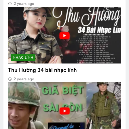
2 years ago
NHẠC LÍNH
Thu Hường 34 bài nhạc lính
2 years ago