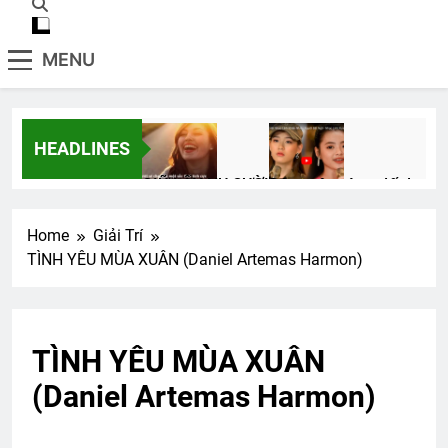
MENU
HEADLINES
GIỮ LẤY NỤ CƯỜI
Đêm trên vùng đất lạ
3 Years Ago
2 Years Ago
Home
Giải Trí
TÌNH YÊU MÙA XUÂN (Daniel Artemas Harmon)
HÃY SẴN SÀNG! (Rabindranath
Tagore)
3 Years Ago
TÌNH YÊU MÙA XUÂN
(Daniel Artemas Harmon)
Set name, upload AVATAR, and cover
photo
2 Years Ago