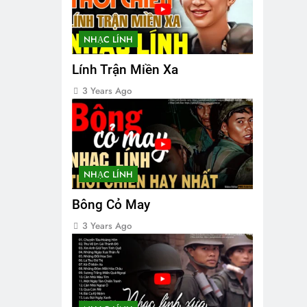
NHẠC LÍNH
Lính Trận Miền Xa
3 Years Ago
NHẠC LÍNH
Bông Cỏ May
3 Years Ago