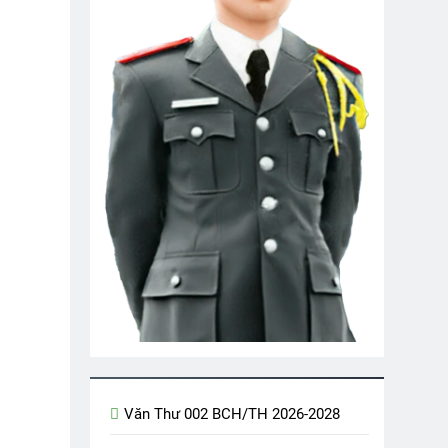
ndranath Tagore)
Thượng Đức 1974
2 Years Ago
VÂN K20
Tình Xuân
2 Years Ago
Mời
Tâm Sự Người Lính Trẻ
2 Years Ago
êm Buồn Tỉnh Lẻ
Văn Thư 002 BCH/TH 2026-2028
 Years Ago
Vietnam War