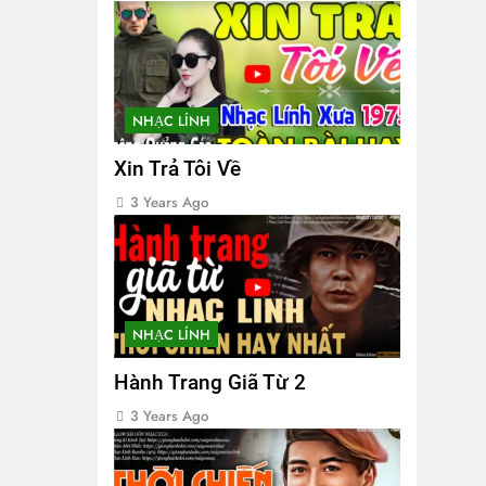
NHẠC LÍNH
Xin Trả Tôi Về
3 Years Ago
NHẠC LÍNH
Hành Trang Giã Từ 2
3 Years Ago