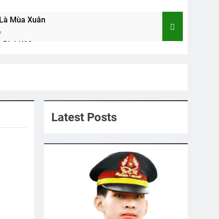
Là Mùa Xuân
o
 Phó K22
Nhạc Lính Trước 1975
2 Years Ago
Tạ Ơn Đời
3 Years Ago
Latest Posts
CSVSQ Trần Văn Long K19
3 Years Ago
CTBCTY – Tập I – Chương 4
3 Years Ago
NH YÊU & TÌNH BẠN (Emily Bronte)
ears Ago
CTBCTY Tập III Chương 28
3 Years Ago
ập IV Kết