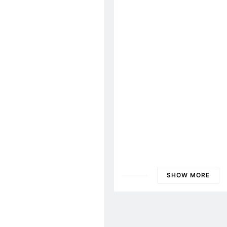
3 Years Ago
ĐẠI HỘI 2026
TỔNG HỘI
Biên Bản Tổng Kết Đại 
2026
SHOW MORE
ĐẠI HỘI 2024
Nội Quy 2024