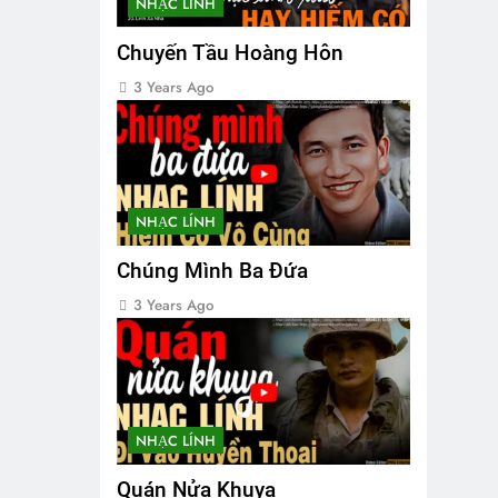
NHẠC LÍNH
Chuyến Tầu Hoàng Hôn
3 Years Ago
NHẠC LÍNH
Chúng Mình Ba Đứa
3 Years Ago
NHẠC LÍNH
Quán Nửa Khuya