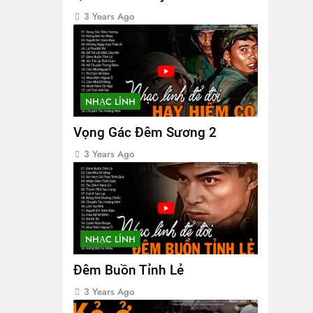
3 Years Ago
NHẠC LÍNH
Vọng Gác Đêm Sương 2
3 Years Ago
NHẠC LÍNH
Đêm Buồn Tỉnh Lẻ
3 Years Ago