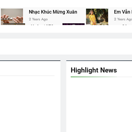
Nhạc Khúc Mừng Xuân
Em Vẫn 
2 Years Ago
2 Years Ag
Xuân 1973
CSVSQ Dương Công
2 Years Ago
2 Years Ago
ương 21
Ca Khúc Mừng Xuân
2 Years Ago
50 Năm 1966-2016
ĐỪNG TIẾC NỮA EM
3 Years Ago
Highlight News
ung K24
Người Em Xóm Đạo
2 Years Ago
hương 24
TẾT, LẠI NHỚ ĐÀ LẠT
3 Years Ago
English For Today Book 4
TÌ
1 Year Ago
3 Y
Diễn Hành Quốc Khánh VNCH 1967
2 Years Ago
Tiểu Sử Khóa 28 TVBQGVN
CTBCTY T