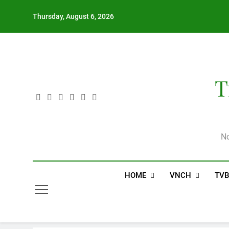
Skip
Thursday, August 6, 2026
to
content
T
Nơ
HOME
VNCH
TV