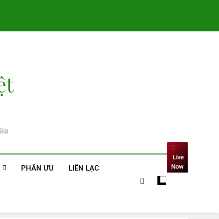
ệt
Gia
Live
Now
PHÂN ƯU
LIÊN LẠC