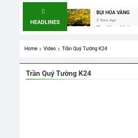
BỤI HOA VÀNG
3 Years Ago
HEADLINES
The Silent Night
3 Years Ago
CTBCTY Tập II Ch
Home
Video
Trần Quý Tường K24
3 Years Ago
Khóa 23 Đại Hội 
2 Years Ago
Trần Quý Tường K24
Đưa Tiễn CSVSQ Võ Thiện Tr
2 Years Ago
CTBCTY Tập III C
3 Years Ago
Đêm Buồn Phố Thị
2 Years Ago
Album 7
XUÂN HẠNH PHÚC
3 Years Ago
ĐÔI MẮT