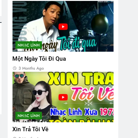
NHẠC LÍNH
Một Ngày Tôi Đi Qua
3 Months Ago
NHẠC LÍNH
Xin Trả Tôi Về