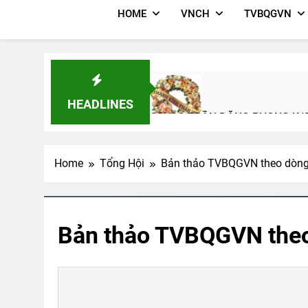
HOME
VNCH
TVBQGVN
HEADLINES
CSVSQ TRẦN ĐĂNG PHONG K1
2 Years Ago
Home
Tổng Hội
Bản thảo TVBQGVN theo dòng 
Mùa Xuân Đó Có Em
MÙA THU
2 Years Ago
3 Years Ago
Bản thảo TVBQGVN theo
TÓC CHẤM LƯNG, TUỔI MỚI M
3 Years Ago