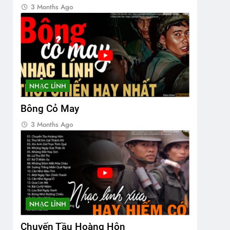
3 Months Ago
NHẠC LÍNH
Bông Cỏ May
3 Months Ago
NHẠC LÍNH
Chuyến Tầu Hoàng Hôn