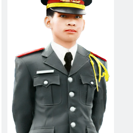
n Thiện Đâu K19/1
Quang Lập – Nhạc Lính
2 Years Ago
 127
ANH BIẾT EM ĐI CHẲNG TRỞ VỀ
3 Years Ago
Thiệp Đầu Xuân
CTBCTY Tập II Chương 19
 Ago
3 Years Ago
Tập III Chương 30
MƯA ĐÊM (Bạch Cư Dị)
go
3 Years Ago
CTBCTY Tập II Chương 13
3 Years Ago