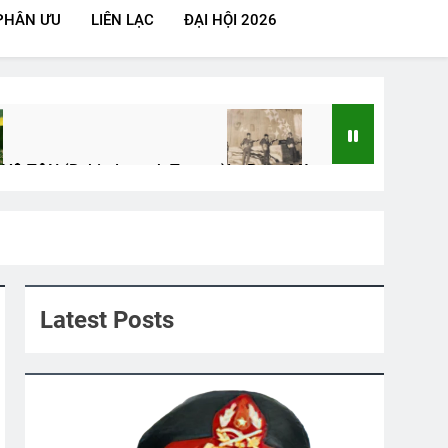
PHÂN ƯU
LIÊN LẠC
ĐẠI HỘI 2026
VÔ TẬN (Rabindranath Tagore)
Ly Rượu Mừng
2 Years Ago
III Chương 26
Latest Posts
r Today Book 4
CTBCTY Tập II Chương 14
3 Years Ago