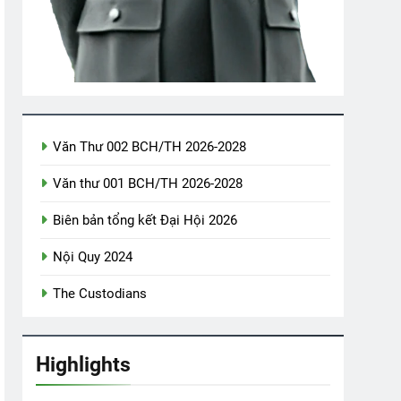
ểu Ba)
TẾT, LẠI NHỚ SAIGON
TIẾC THƯƠNG
3 Years Ago
3 Years Ago
u GS.VHV NGUYỄN VĂN THÙY
Văn Thư 002 BCH/TH 2026-2028
o
Văn thư 001 BCH/TH 2026-2028
Biên bản tổng kết Đại Hội 2026
Nội Quy 2024
The Custodians
Highlights