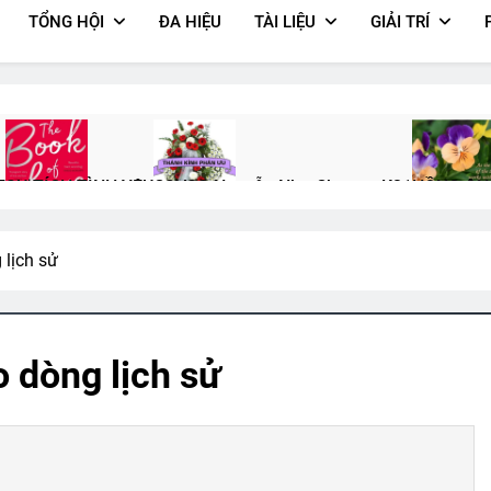
TỔNG HỘI
ĐA HIỆU
TÀI LIỆU
GIẢI TRÍ
7
SỰ TÍCH TÌNH YÊU
CSVSQ Nguyễn Như Chương K21
HỒNG ÂN 
3 Years Ago
2 Years Ago
2 Years Ago
lịch sử
Xin Trả Tôi Về
TRĂNG NGOÀI QUAN ẢI (Lý Bạch)
CTBCTY Tập 
2 Years Ago
3 Years Ago
3 Years Ago
 dòng lịch sử
ƯỜI LĂM
ĐI THEO TIẾNG GỌI (Rabindranath Tagore)
English Fo
3 Years Ago
1 Year Ago