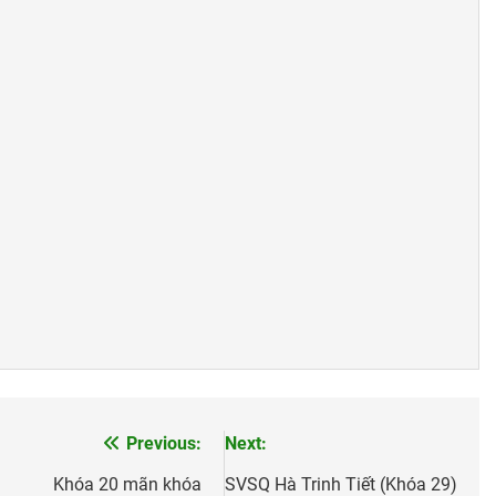
Mộng Đêm Xuân
Nam Việt Nam 1967
LÚC ANH LÌA BỎ (Lưu Hi
2 Years Ago
2 Years Ago
3 Years Ago
 Ưu CSVSQ NGÔ HỮU THẠT K18
CSVSQ Lê Văn Lệ K22
Phân Ư
s Ago
2 Years Ago
2 Years Ag
4
Biên Bản Tổng Kết Đại Hội 2026
1 Month Ago
Previous:
Next:
Khóa 20 mãn khóa
SVSQ Hà Trinh Tiết (Khóa 29)