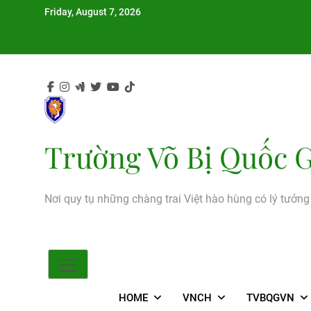
Skip
Friday, August 7, 2026
to
content
Trường Võ Bị Quốc G
Nơi quy tụ những chàng trai Việt hào hùng có lý tưởn
HOME
VNCH
TVBQGVN