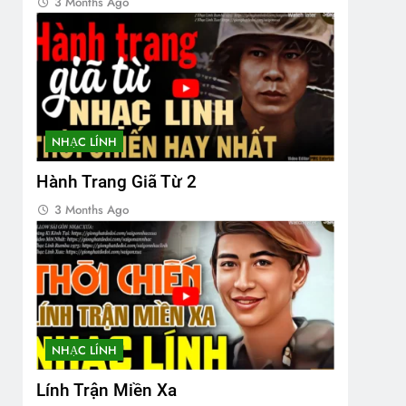
3 Months Ago
NHẠC LÍNH
Hành Trang Giã Từ 2
3 Months Ago
NHẠC LÍNH
Lính Trận Miền Xa