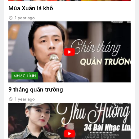
Mùa Xuân lá khô
1 year ago
NHẠC LÍNH
9 tháng quân trường
1 year ago