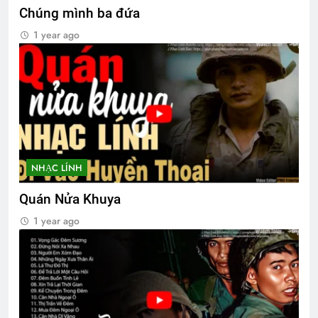
Chúng mình ba đứa
1 year ago
Ủy viên Xã Hội chúc Giáng Sinh & năm
mới
3 Years Ago
SỰ THẬT BỊ CHE GIẤU (Rabindranath
Tagore)
3 Years Ago
NHẠC LÍNH
Quán Nửa Khuya
Nếu ai có hỏi
MƯA XUÂN (Spring Rain)
1 year ago
2 Years Ago
3 Years Ago
YÊU NGHĨA LÀ YÊU?
3 Years Ago