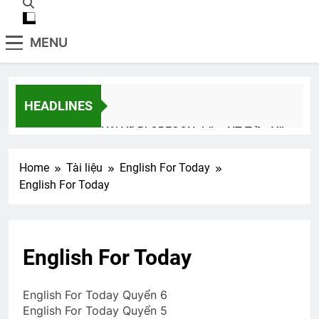
MENU
HEADLINES
Hội Võ Bị OREGON thăm NT Trần Văn
Thư K13
2 Years Ago
Home
Tài liệu
English For Today
English For Today
English For Today book 6
1 Year Ago
English For Today
Vietnam War – English
English For Today Quyển 6
2 Years Ago
English For Today Quyển 5