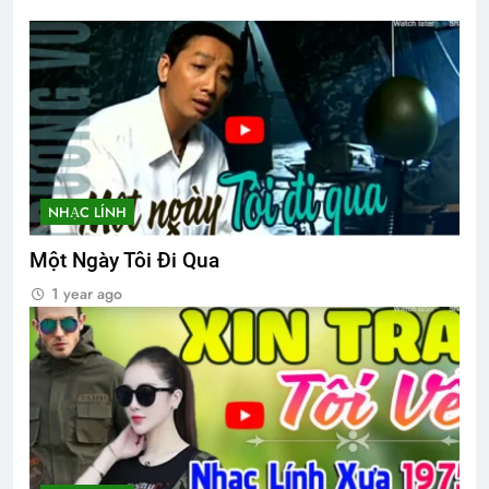
CTBCTY Tập II Chương 18
3 Years Ago
TẾT, LẠI NHỚ SAIGON
3 Years Ago
NHẠC LÍNH
Thư Kêu Gọi Yểm Trợ Đa Hiệu 128
Một Ngày Tôi Đi Qua
2 Years Ago
1 year ago
Thăm phu nhân NT Võ Thành Khiết K10
2 Years Ago
CSVSQ Nguyễn Hoài Cát K17
3 Years Ago