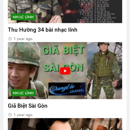
NHẠC LÍNH
Thu Hường 34 bài nhạc lính
1 year ago
NHẠC LÍNH
Giã Biệt Sài Gòn
1 year ago