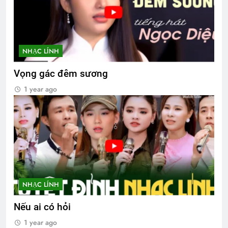
NHẠC LÍNH
Vọng gác đêm sương
1 year ago
NHẠC LÍNH
Nếu ai có hỏi
1 year ago