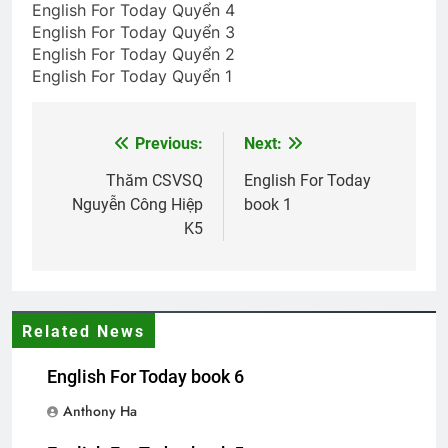
English For Today Quyển 4
English For Today Quyển 3
Thăm NT Phạm Dương Đạt K17
English For Today Quyển 2
2 Years Ago
English For Today Quyển 1
Previous:
BÂY GIỜ LÀ LÚC (Anonymous)
Next:
Post
3 Years Ago
navigation
Thăm CSVSQ
English For Today
Nguyễn Công Hiệp
book 1
K5
CHÚ CHIM NHỎ (Robert Frost)
3 Years Ago
Related News
Cựu SVSQ Bùi Đức Toại K23
3 Years Ago
English For Today book 6
Anthony Ha
CON DÊ CỦA ÔNG SEGUIN (Alphonse