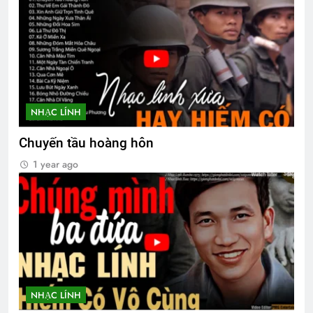
Mộng chiều xuân
Lộc Ninh 1972
2 Years Ago
2 Years Ago
Ủng hộ Đại Hội Đoàn Kết Võ Bị Toàn
Cầu 2024
3 Years Ago
NHẠC LÍNH
Chuyến tầu hoàng hôn
Huy hiệu và phù hiệu animation
1 year ago
3 Months Ago
CTBCTY – Tập I – Chương 6
3 Years Ago
CSVSQ Nguyễn Văn Vĩnh K19
NHẠC LÍNH
3 Years Ago