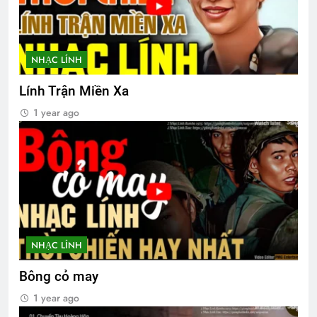
KHÔNG GÌ VÀNG CÓ THỂ Ở LẠI (Robert
Frost)
3 Years Ago
NHẠC LÍNH
Lính Trận Miền Xa
TÌNH YÊU BẤT TẬN (Rabindranath
Tagore)
1 year ago
3 Years Ago
CTBCTY Tập II chương 20
3 Years Ago
CHỖ Ở CAO SANG (Rabindranath
NHẠC LÍNH
Tagore)
3 Years Ago
Bông cỏ may
1 year ago