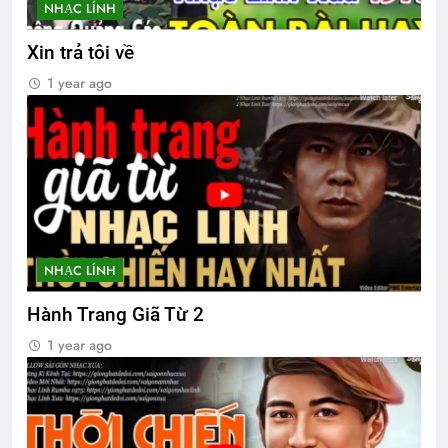
NHẠC LÍNH
Xin trả tôi về
Thiệp mời tham dự ĐH ĐKVBTC 2024
3 Years Ago
1 year ago
TRONG THUYỀN ĐÊM MƯA (Bạch Cư
Dị)
3 Years Ago
Lính xa nhà
Hoài Niệm Một Thời
NHẠC LÍNH
2 Years Ago
3 Years Ago
Hành Trang Giã Từ 2
1 year ago
CSVSQ Đặng Dân An K25
2 Years Ago