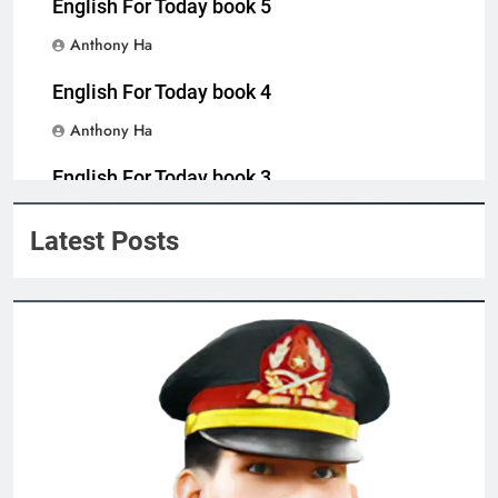
English For Today book 5
Daudet)
2 Years Ago
Anthony Ha
English For Today book 4
CSVSQ Quách Đức Chung K10
Anthony Ha
2 Years Ago
English For Today book 3
Anthony Ha
MÙA THU VÀ TÌNH YÊU
Xuân Đã Về
Latest Posts
2 Years Ago
2 Years Ago
Vọng Gác Đêm Sương 2
2 Years Ago
CSVSQ Phạm Tuấn K20
Đoản Ca Xuân
2 Years Ago
2 Years Ago