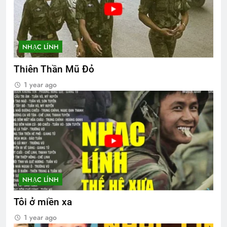
NHẠC LÍNH
Thiên Thần Mũ Đỏ
1 year ago
NHẠC LÍNH
Tôi ở miền xa
1 year ago