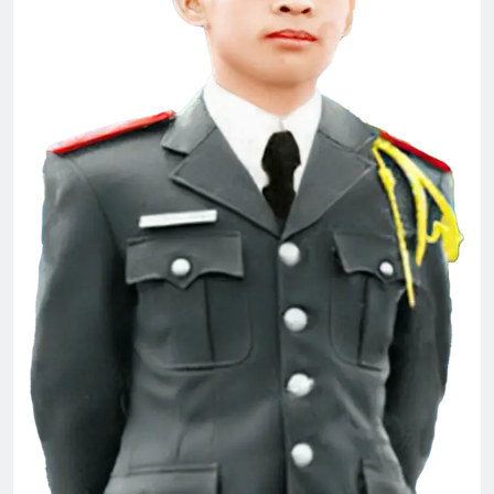
Tân Khóa Sinh TVBQGVN
2 Years Ago
Thăm QP Lâm Quy Tiên K12
2 Years Ago
Video ĐHĐKVBTC 2024
2 Years Ago
Thông tin về ĐH ĐK VB TC 2024
2 Years Ago
CSVSQ Nguyễn Văn Long K22