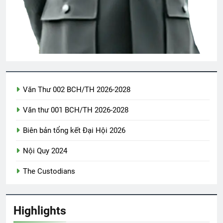
3 Years Ago
CSVSQ Phạm Bá Cát K13
2 Years Ago
Thăm CSVSQ Nguyễn Minh Quan K17
Văn Thư 002 BCH/TH 2026-2028
2 Years Ago
Văn thư 001 BCH/TH 2026-2028
Biên bản tổng kết Đại Hội 2026
How to copy an image on internet?
2 Years Ago
Nội Quy 2024
The Custodians
Hành Trang Giã Từ
CHỈ LÀ MƠ
2 Years Ago
2 Years Ago
Highlights