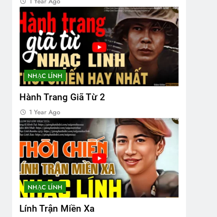
1 Year Ago
NHẠC LÍNH
Hành Trang Giã Từ 2
1 Year Ago
NHẠC LÍNH
Lính Trận Miền Xa