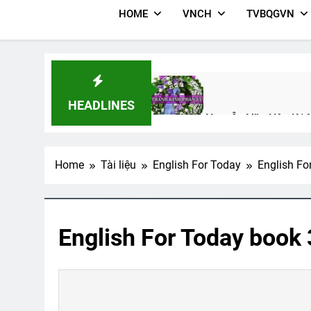
HOME
VNCH
TVBQGVN
HEADLINES
Cựu SVSQ Nguyễn Văn Hậu K16
3 Years Ago
Home
Tài liệu
English For Today
English Fo
CSVSQ Huỳnh Như Pháp K26
TI
3 Years Ago
3 Y
English For Today book 
HẠNH PHÚC ĐƠN SƠ
Cao Nguyê
3 Years Ago
3 Years Ago