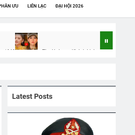
PHÂN ƯU
LIÊN LẠC
ĐẠI HỘI 2026
ăm 1963
Nhạc Lính – Thu Hường – Khánh Linh
2 Years Ago
RỞ VỀ
Quân Kỳ – Quân Phục
2 Years Ago
Latest Posts
ÔNG CHỌN (Robert Frost)
Tôi Ở Miền Xa
2 Years Ago