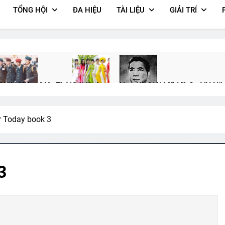
TỔNG HỘI
ĐA HIỆU
TÀI LIỆU
GIẢI TRÍ
Hoài Niệm Một Thời
Gái Xuân
Hoa Kỳ Giải Mã Hồ Sơ VN N
3 Years Ago
2 Years Ago
2 Years Ago
r Today book 3
ẾNG ĐÀN TRONG ĐÊM (Bạch Cư Dị)
ANH BIẾT EM ĐI CHẲNG T
ears Ago
3 Years Ago
3
n Sau Ngày Đình Chiến
CSVSQ Đỗ Thiếu Bá K25
NGẢ ĐƯỜNG KH
3 Years Ago
3 Years Ago