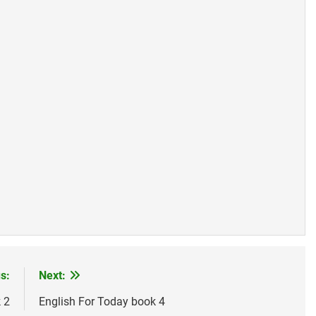
Ca Xuân
CSVSQ Lại Đình Đán K18
CHỖ Ở CAO SANG (Rabindrana
Ago
3 Years Ago
3 Years Ago
SQ Nguyễn Đạt Thịnh K6
CSVSQ Phan Văn Đồng K27
NHƯ CÀN
3 Years Ago
3 Years Ago
s:
Next:
 2
English For Today book 4