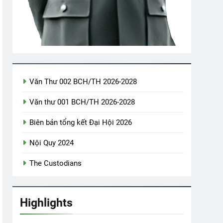
th Tagore)
Đêm Tiền Đồn
2 Years Ago
H HOA LÊ
CSVSQ Ngô Thanh Vân K10
Văn Thư 002 BCH/TH 2026-2028
2 Years Ago
Văn thư 001 BCH/TH 2026-2028
Biên bản tổng kết Đại Hội 2026
Nội Quy 2024
The Custodians
Highlights