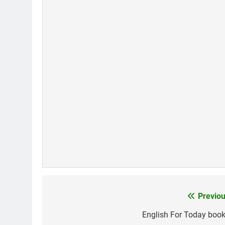
Quang Lập – Nhạc Lính 3
Đoản 
2 Years Ago
2 Years 
TẾT, LẠI NHỚ ĐÀ LẠT
Thăm CSV
3 Years Ago
2 Years Ago
Previou
Post
navigation
English For Today book