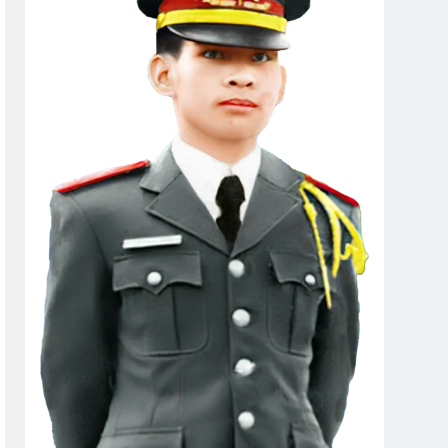
 TRÊN NÚI (Đào Tiềm)
Thăm NT Cao Yết K16
ars Ago
2 Years Ago
 Chánh Dật K18
Bông Cỏ May
2 Years Ago
IV
CTBCTY Tập II Chương 20
3 Years Ago
ANH ĐÀO
Thăm NT Phạm Dương Đạt K17
2 Years Ago
 TVBQGVN
HVB/BCL Tân Niên 2024
3 Years Ago