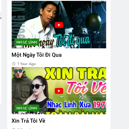
NHẠC LÍNH
Một Ngày Tôi Đi Qua
1 Year Ago
NHẠC LÍNH
Xin Trả Tôi Về