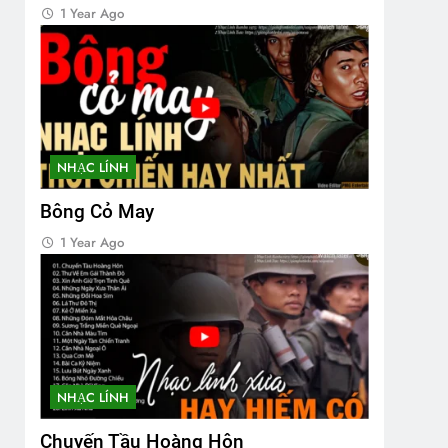
1 Year Ago
NHẠC LÍNH
Bông Cỏ May
1 Year Ago
NHẠC LÍNH
Chuyến Tầu Hoàng Hôn