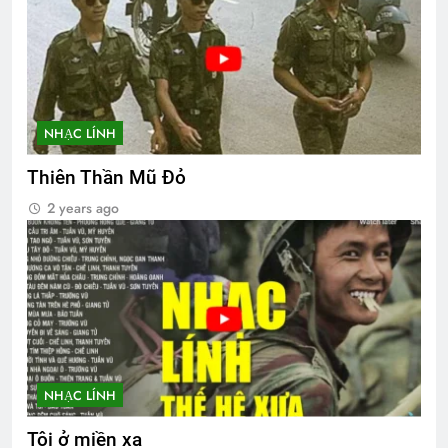
NHẠC LÍNH
Thiên Thần Mũ Đỏ
2 years ago
NHẠC LÍNH
Tôi ở miền xa