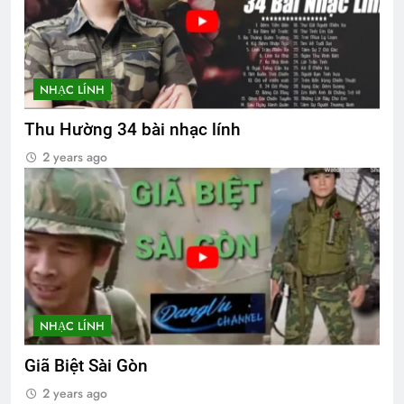
NHẠC LÍNH
Thu Hường 34 bài nhạc lính
2 years ago
NHẠC LÍNH
Giã Biệt Sài Gòn
2 years ago