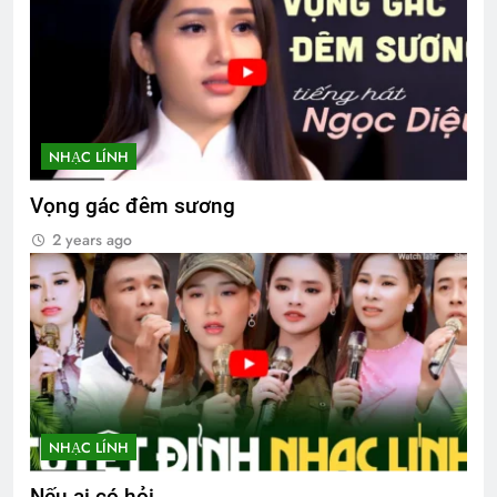
NHẠC LÍNH
Vọng gác đêm sương
2 years ago
NHẠC LÍNH
Nếu ai có hỏi