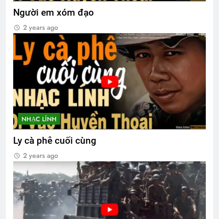
Người em xóm đạo
2 years ago
NHẠC LÍNH
Ly cà phê cuối cùng
2 years ago