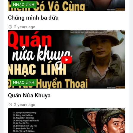
NHẠC LÍNH
Văn Thư 001 & 002/TH nhiệm kỳ 2024-
2026
Chúng mình ba đứa
2 Years Ago
2 years ago
Văn Thư 005/TH nhiệm kỳ 2024-2026
2 Years Ago
Xuân nhớ chiến sĩ
2 Years Ago
2 Years Ago
NHẠC LÍNH
Quán Nửa Khuya
Tạ ơn đời
Tâm thư Tổng Hội Trưởng
2 years ago
3 Years Ago
2 Years Ago
CSVSQ Đặng Mộng Huyền K29