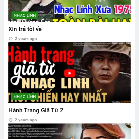
3 Years Ago
NHẠC LÍNH
Xin trả tôi về
Happy New Year 2024
3 Years Ago
2 years ago
Ý NGHĨ ĐÊM TRĂNG (Lý Bạch)
3 Years Ago
NHƯ CÀNH HOA LÊ
NHẠC LÍNH
3 Years Ago
Hành Trang Giã Từ 2
2 years ago
Mừng ĐHĐKVBTC 2024
3 Years Ago