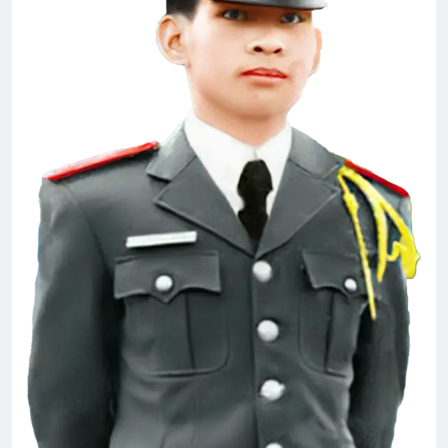
Vẫy tay ngậm ngùi
Nếu ai có hỏi
2 Years Ago
2 Years Ago
Thăm chị QP Nguyễn Chánh Dật K18
2 Years Ago
Thăm NT Phạm Dương Đạt K17
2 Years Ago
MÙA THU
Điệp Khúc Mùa Xuân
3 Years Ago
2 Years Ago
MUA GÁI (Bạch Cư Dị)