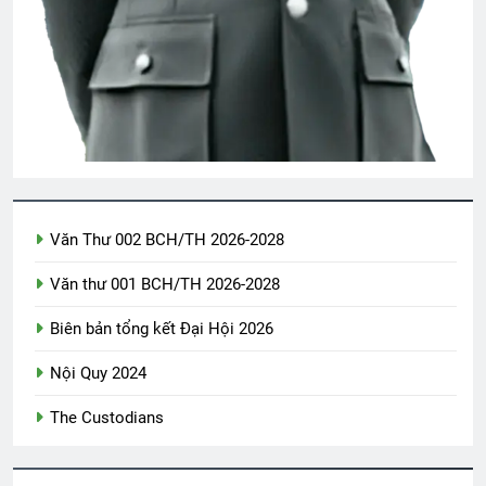
3 Years Ago
CSVSQ Nguyễn Văn Quý K19
2 Years Ago
Thăm Bạn TẠ MẠNH HUY K19
2 Years Ago
Văn Thư 002 BCH/TH 2026-2028
Văn thư 001 BCH/TH 2026-2028
GẶP GỠ LÀM CHI
3 Years Ago
Biên bản tổng kết Đại Hội 2026
Nội Quy 2024
TÌNH YÊU MÙA XUÂN (Daniel Artemas
The Custodians
Harmon)
3 Years Ago