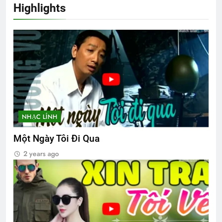
Highlights
CSVSQ Quách Đức Chung K10
2 Years Ago
ĐỒI CỎ HOA VÀNG
3 Years Ago
Xuân trong rừng thẳm
An Lộc 1972
NHẠC LÍNH
2 Years Ago
2 Years Ago
Một Ngày Tôi Đi Qua
2 years ago
Thăm CSVSQ Trương Văn Minh K22
2 Years Ago
Sơ lược về trường Võ Bị Quốc Gia Việt
Nam