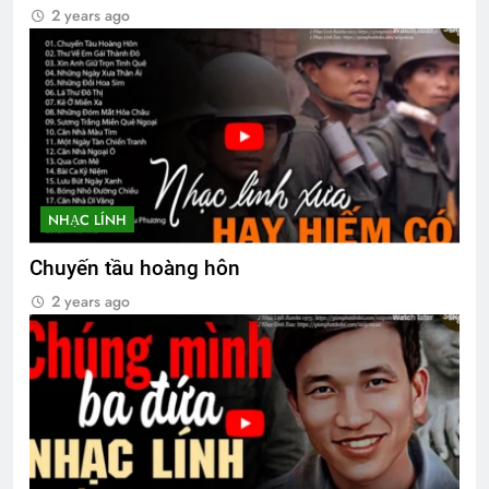
2 years ago
LÍNH HẦU ĐẠI VƯƠNG (Rabindranath
Tagore)
2 Years Ago
CTBCTY Tập IV chương 35
NHẠC LÍNH
3 Years Ago
Chuyến tầu hoàng hôn
2 years ago
Quân Trường Quang Trung
2 Years Ago
LỬA…LỬA…LỬA!!!
2 Years Ago