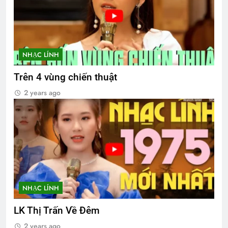
NHẠC LÍNH
Trên 4 vùng chiến thuật
2 years ago
NHẠC LÍNH
LK Thị Trấn Về Đêm
2 years ago