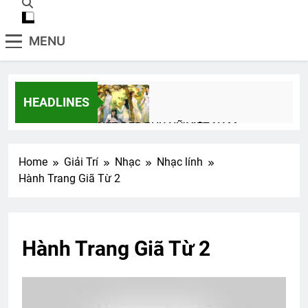
MENU
HEADLINES
NÉT ĐẸP PHỤ NỮ VIỆT NAM
3 Years Ago
Home
Giải Trí
Nhạc
Nhạc lính
Hành Trang Giã Từ 2
CHUYỆN TÌNH MÙA GIÁNG SINH
3 Years Ago
Hành Trang Giã Từ 2
CÓ MỘT TÌNH YÊU ĐẸP NHƯ SON
3 Years Ago