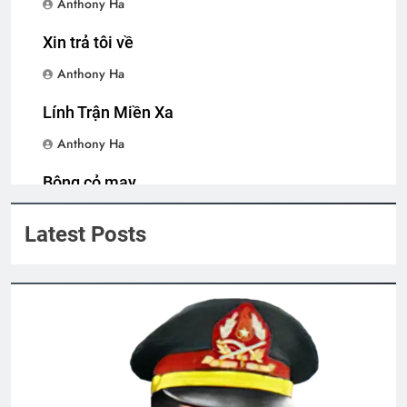
Anthony Ha
nhân
2 Years Ago
Xin trả tôi về
Anthony Ha
CTBCTY Tập IV Kết
Lính Trận Miền Xa
3 Years Ago
Anthony Ha
ĐỪNG TIẾC NỮA EM
Bông cỏ may
3 Years Ago
Anthony Ha
Latest Posts
Nỗi Niềm Ngày Cuối Năm
3 Years Ago
CTBCTY Tập III chương 29
3 Years Ago