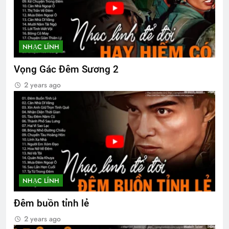
2 Years Ago
CÔ GÁI ĐỒNG TRINH
NHẠC LÍNH
3 Years Ago
Vọng Gác Đêm Sương 2
2 years ago
NHẠC LÍNH
Đêm buồn tỉnh lẻ
2 years ago