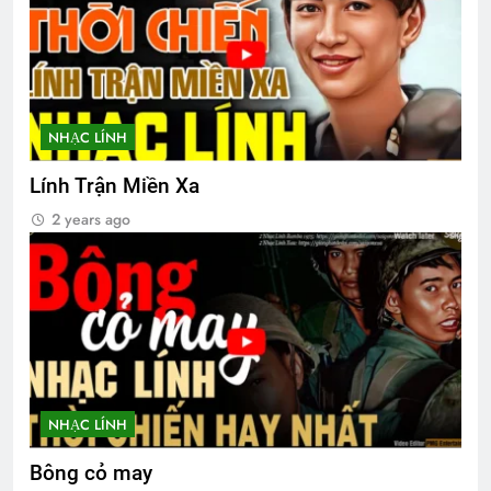
CTBCTY Tập II chương 20
3 Years Ago
NHẠC LÍNH
CTBCTY Tập IV
3 Years Ago
Lính Trận Miền Xa
2 years ago
CTBCTY – Tập I – Chương 4
3 Years Ago
Mùa Noel … kể đi anh
3 Years Ago
NHẠC LÍNH
ƯỚC CÓ BỜ VAI ẤY
Bông cỏ may
3 Years Ago