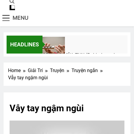
MENU
HEADLINES
CÂY SÁO MÙA THU (Rabindranath
Tagore)
3 Years Ago
Home
Giải Trí
Truyện
Truyện ngắn
Vẫy tay ngậm ngùi
CTBCTY – Tập I – Chương 4
3 Years Ago
Vẫy tay ngậm ngùi
CSVSQ Trần Trung Hiếu K23
2 Years Ago