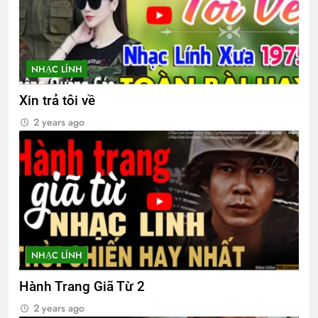
Nhạc Xuân Hải Ngoại
2 Years Ago
NHẠC LÍNH
Xin trả tôi về
Creat new account
Ly rượu mừng
2 years ago
2 Years Ago
2 Years Ago
English For Today book 6
1 Year Ago
HOA ĐÀO (Lỗ Tấn)
NHẠC LÍNH
3 Years Ago
Hành Trang Giã Từ 2
2 years ago
KHOAN (Rabindranath Tagore)