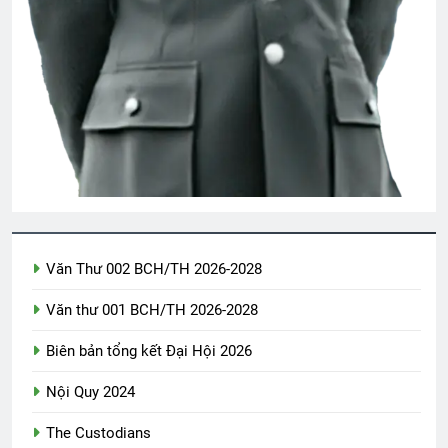
YÊU EM …
3 Years Ago
CTBCTY – Tập I – Chương 2
3 Years Ago
Liên Đoàn 2 BĐQ VNCH
Văn Thư 002 BCH/TH 2026-2028
2 Years Ago
Văn thư 001 BCH/TH 2026-2028
TÌNH YÊU MÙA XUÂN (Daniel Artemas
Biên bản tổng kết Đại Hội 2026
Harmon)
Nội Quy 2024
3 Years Ago
The Custodians