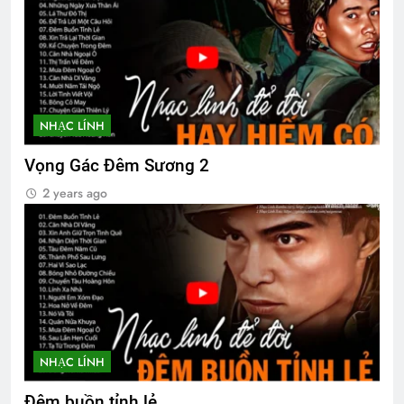
Em còn nhớ mùa Xuân
2 Years Ago
NHẠC LÍNH
The Vietnam War
2 Years Ago
Vọng Gác Đêm Sương 2
2 years ago
CSVSQ Nguyễn Văn Sĩ K8
3 Years Ago
NHẠC LÍNH
Đêm buồn tỉnh lẻ