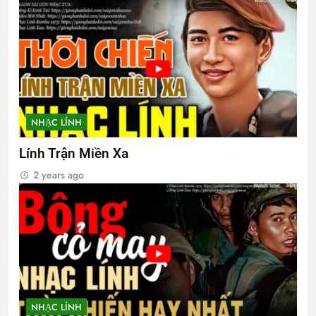
3 Years Ago
Đỗ Cao Trí
2 Years Ago
NHẠC LÍNH
Buổi họp mặt Tân Niên 2024 HVB/BCL
2 Years Ago
Lính Trận Miền Xa
2 years ago
CTBCTY Tập III chương 23
3 Years Ago
MỘT TRỜI KỶ NIỆM
3 Years Ago
NHẠC LÍNH