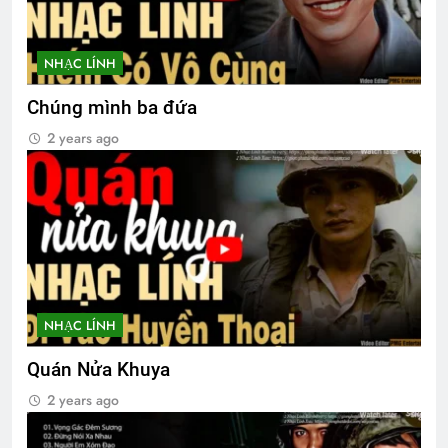
CSVSQ Trần Duyên Sơn K23
3 Years Ago
NHẠC LÍNH
Chúng mình ba đứa
CSVSQ TRẦN ĐĂNG PHONG K17
2 Years Ago
2 years ago
GIẤC MƠ PHỤC QUỐC (Đỗ Phủ)
3 Years Ago
Thăm CSVSQ Lê Văn Thời K20
NHẠC LÍNH
2 Years Ago
Quán Nửa Khuya
Đêm buồn tỉnh lẻ
Lời Chúa
2 years ago
2 Years Ago
3 Years Ago