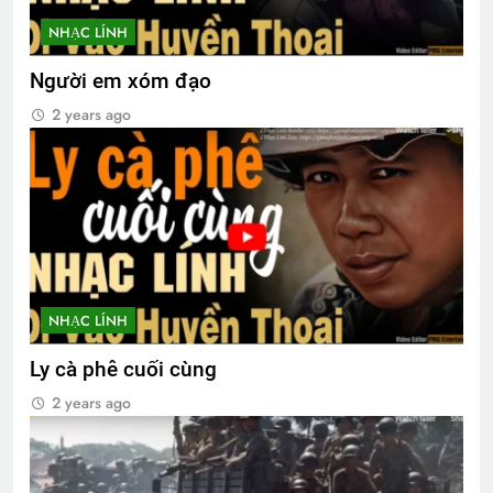
NHẠC LÍNH
Người em xóm đạo
2 years ago
NHẠC LÍNH
Ly cà phê cuối cùng
2 years ago