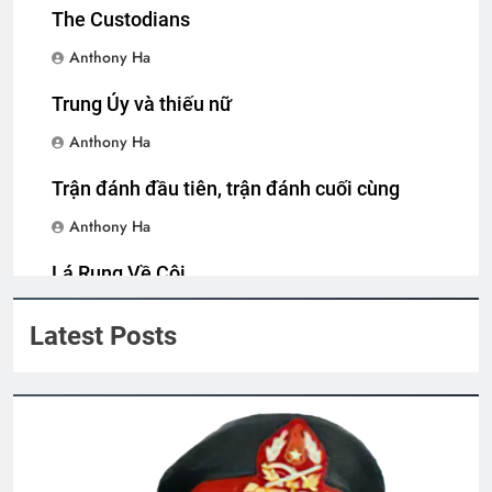
The Custodians
Anthony Ha
Tiểu Đoàn 1 Nhảy Dù VNCH
2 Years Ago
Trung Úy và thiếu nữ
Anthony Ha
CSVSQ Lương Văn Hơi K8
Trận đánh đầu tiên, trận đánh cuối cùng
2 Years Ago
Anthony Ha
Lá Rụng Về Cội
BÀI CA “GIÁO DỤC CÔNG DÂN” (Lỗ
Tấn)
Anthony Ha
3 Years Ago
Latest Posts
MƯA XUÂN (Sara Teasdale)
3 Years Ago