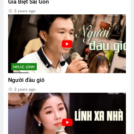
Giã Biệt Sài Gòn
2 years ago
NHẠC LÍNH
Người đầu gió
2 years ago