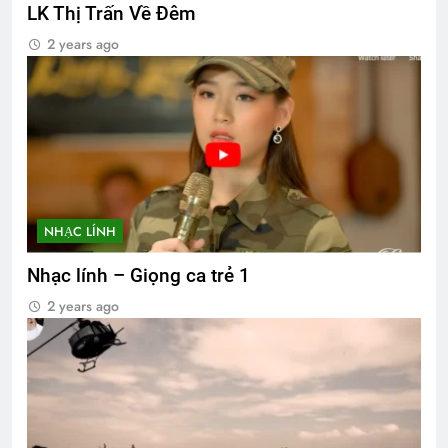
LK Thị Trấn Về Đêm
2 years ago
NHẠC LÍNH
Nhạc lính – Giọng ca trẻ 1
2 years ago