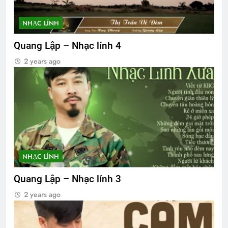
NHẠC LÍNH
Quang Lập – Nhạc lính 4
2 years ago
NHẠC LÍNH
Quang Lập – Nhạc lính 3
2 years ago