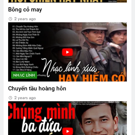
Bông cỏ may
ĐI THEO TIẾNG GỌI (Rabindranath
Tagore)
2 years ago
3 Years Ago
NỖI ĐAU CON TIM TAN VỠ (Erika Jong)
3 Years Ago
TIỆC ĐÊM Ở TRẠI HỌ TẢ (Đỗ Phủ)
NHẠC LÍNH
3 Years Ago
Chuyến tầu hoàng hôn
2 years ago
TÔN CHỦ CỦA TÔI (Rabindranath
Tagore)
3 Years Ago