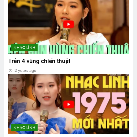
NHẠC LÍNH
Trên 4 vùng chiến thuật
2 years ago
NHẠC LÍNH