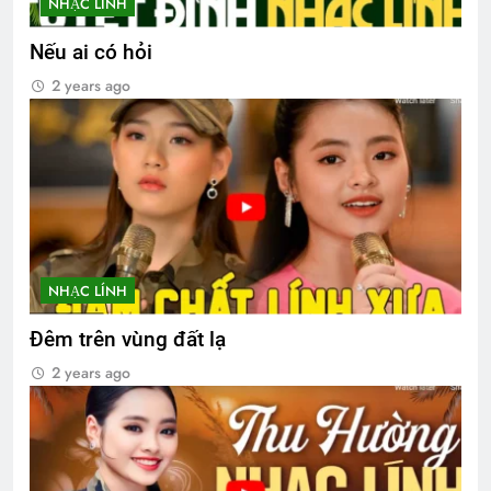
NHẠC LÍNH
Nếu ai có hỏi
2 years ago
NHẠC LÍNH
Đêm trên vùng đất lạ
2 years ago