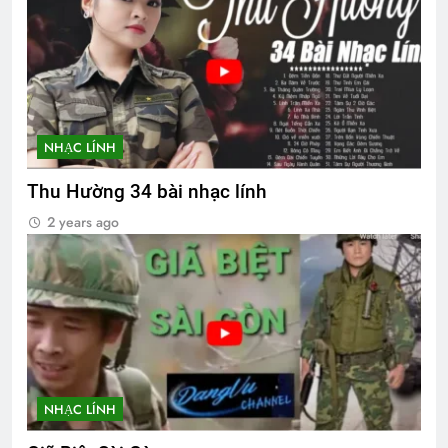
NHẠC LÍNH
Thu Hường 34 bài nhạc lính
2 years ago
NHẠC LÍNH