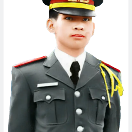
Đại Hội Đoàn Kết Võ Bị Toàn Cầu 2024
3 Years Ago
Tình Xuân
CHỈ CÓ MỘT NGƯỜI
2 Years Ago
3 Years Ago
CSVSQ Đỗ Thiếu Bá K25
3 Years Ago
HY VỌNG (Emily Dickinson)
3 Years Ago
Quân Kỳ – Quân Phục
Đêm tiền đồn
2 Years Ago
2 Years Ago