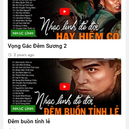
3 Years Ago
Thăm chị QP NGUYỄN THANH KHIẾT
K15
NHẠC LÍNH
2 Years Ago
Vọng Gác Đêm Sương 2
2 years ago
The Vietnam War
2 Years Ago
Phân Ưu CSVSQ Cao Văn Hải K25
2 Years Ago
NHẠC LÍNH
Đêm buồn tỉnh lẻ