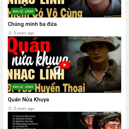
KẺ ĂN MÀY TRONG TÔI (Rabindranath
Tagore)
NHẠC LÍNH
3 Years Ago
Chúng mình ba đứa
2 years ago
Quang Lập – Nhạc lính 2
2 Years Ago
SỰ THẬT BỊ CHE GIẤU (Rabindranath
Tagore)
3 Years Ago
NHẠC LÍNH
Website Đại Hội VBTC 2026
Quán Nửa Khuya
1 Year Ago
2 years ago
Tôi vẫn nợ em một lời xin lỗi