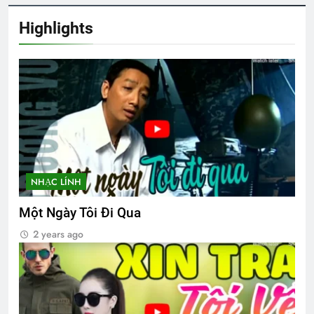
Highlights
CSVSQ Nguyễn Văn Vĩnh K19
3 Years Ago
Nơi đầu đời dạy tôi yêu Tổ Quốc
3 Years Ago
NÉT ĐẸP PHỤ NỮ VIỆT NAM
NHẠC LÍNH
3 Years Ago
Một Ngày Tôi Đi Qua
2 years ago
CSVSQ Nguyễn Văn Quý K19
2 Years Ago
Album 7
Tết Mậu Thân 1968