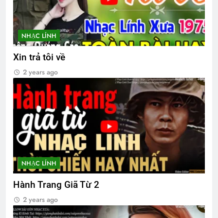
3 Years Ago
2 Years Ago
NHẠC LÍNH
Khóa 20 mãn khóa
Xin trả tôi về
8 Months Ago
2 years ago
NT Lê Minh Khải K14
HOA GIẤY
2 Years Ago
3 Years Ago
QUÀ TẶNG CỦA ANH LÍNH THỦY
3 Years Ago
NHẠC LÍNH
Hành Trang Giã Từ 2
CTBCTY Tập III chương 25
2 years ago
3 Years Ago