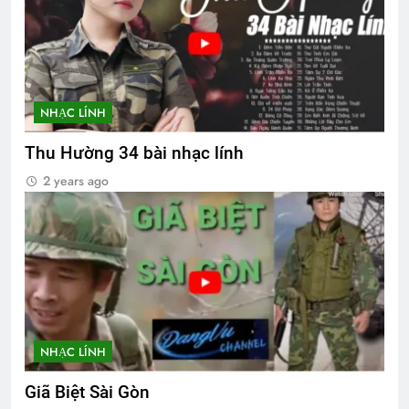
NHẠC LÍNH
Thu Hường 34 bài nhạc lính
2 years ago
NHẠC LÍNH
Giã Biệt Sài Gòn