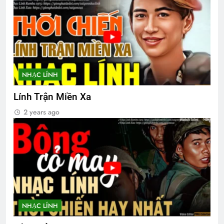
Thăm NT Huỳnh Ngọc Vang K25
2 Years Ago
Upload Video lên your own profile
NHẠC LÍNH
2 Years Ago
Lính Trận Miền Xa
2 years ago
TIẾNG ĐÀN TRONG ĐÊM (Bạch Cư Dị)
3 Years Ago
Lá thư trần thế
2 Years Ago
NHẠC LÍNH
MƯA XUÂN (Sara Teasdale)
3 Years Ago