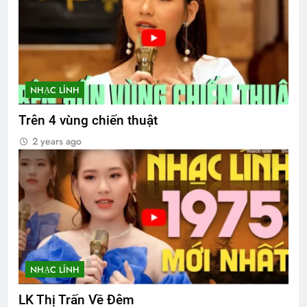
NHẠC LÍNH
Trên 4 vùng chiến thuật
2 years ago
NHẠC LÍNH
LK Thị Trấn Về Đêm