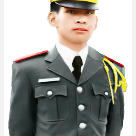
CÓ MỘT TÌNH YÊU ĐẸP NHƯ SON
3 Years Ago
SỐNG LÀ PHỤC VỤ (Rabindranath
Tagore)
3 Years Ago
MÙA XUÂN, NGHĨ VỀ DALAT
3 Years Ago
Phóng Sự Vùng IV
2 Years Ago