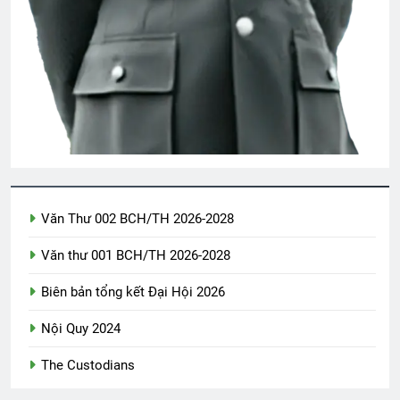
Bản thảo TVBQGVN theo dòng lịch sử
6 Months Ago
Tình Anh Lính Chiến
2 Years Ago
CŨNG BỞI EM MẶC CHIẾC ÁO BÀ BA
3 Years Ago
Văn Thư 002 BCH/TH 2026-2028
Văn thư 001 BCH/TH 2026-2028
Vietnam War – English
Biên bản tổng kết Đại Hội 2026
2 Years Ago
Nội Quy 2024
ĐÔI MẮT (The eyes)
The Custodians
3 Years Ago