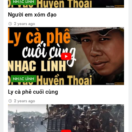
NHẠC LÍNH
Người em xóm đạo
2 years ago
NHẠC LÍNH
Ly cà phê cuối cùng
2 years ago