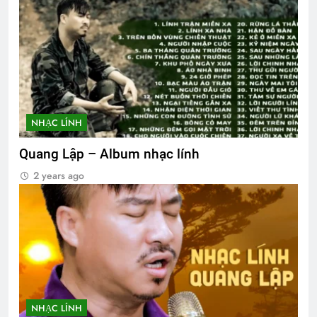
NHẠC LÍNH
Quang Lập – Album nhạc lính
2 years ago
NHẠC LÍNH