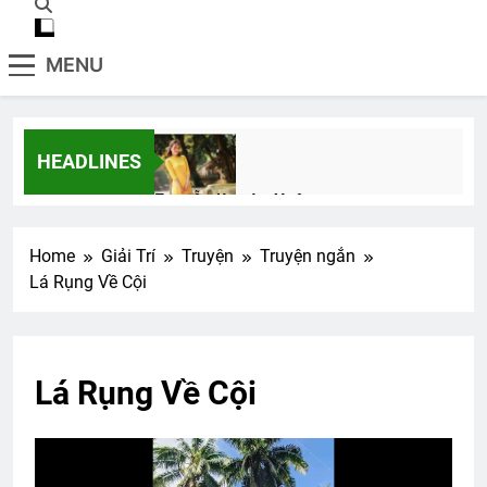
MENU
HEADLINES
Em vẫn là mùa Xuân
2 Years Ago
Home
Giải Trí
Truyện
Truyện ngắn
Lá Rụng Về Cội
Thăm NT Tạ Trần Quân K17 và phu
nhân
2 Years Ago
Lá Rụng Về Cội
CSVSQ Trương Quang Tùng K25
2 Years Ago