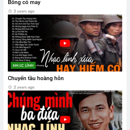
Bông cỏ may
2 years ago
Phân Ưu CSVSQ Cao Văn Lợi K21
2 Years Ago
Thiết Đoàn 5 Kỵ Binh VNCH
2 Years Ago
NHẠC LÍNH
Tiểu Đoàn 1 Nhảy Dù VNCH
Chuyến tầu hoàng hôn
2 Years Ago
2 years ago
Tướng Ngô Quang Trưởng
2 Years Ago