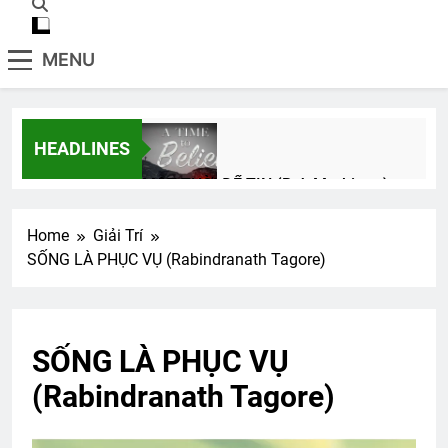
MENU
HEADLINES
MỘT THỜI ĐỂ TIN (B.J. Morbitzer)
3 Years Ago
Home
Giải Trí
SỐNG LÀ PHỤC VỤ (Rabindranath Tagore)
CSVSQ Nguyễn Ngọc K30
3 Years Ago
SỐNG LÀ PHỤC VỤ
CSVSQ Nguyễn Văn Tranh K23
(Rabindranath Tagore)
2 Years Ago