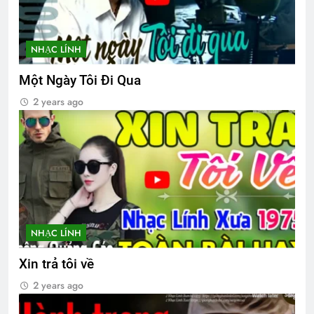
TIN VÀO MÙA XUÂN (Thiền Sư Mãn
Giác)
3 Years Ago
NHẠC LÍNH
Một Ngày Tôi Đi Qua
Thăm CSVSQ Phan Văn Ngọc K21
2 years ago
2 Years Ago
Thăm NT Huỳnh Ngọc Vang K25
2 Years Ago
Thăm CSVSQ Lê Văn Thời K20
NHẠC LÍNH
2 Years Ago
Xin trả tôi về
2 years ago
NT Phạm Ngọc Thiệp K7
Xuân 1973
2 Years Ago
2 Years Ago