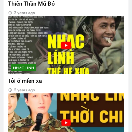
Thiên Thần Mũ Đỏ
2 years ago
NHẠC LÍNH
Tôi ở miền xa
2 years ago