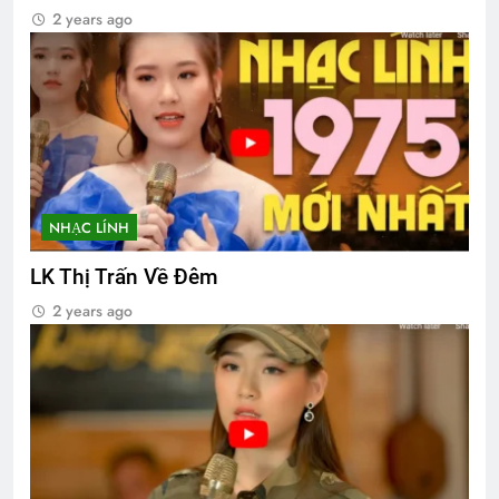
2 years ago
NHẠC LÍNH
LK Thị Trấn Về Đêm
2 years ago