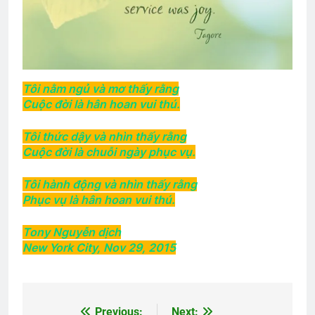
2 Years Ago
2 Years Ago
Ý nghĩa tên các khóa
Xuân Đã Về
3 Years Ago
2 Years Ago
Tôi nằm ngủ và mơ thấy rằng
Cuộc đời là hân hoan vui thú.
Tình Anh Lính Chiến
Tôi thức dậy và nhìn thấy rằng
2 Years Ago
Cuộc đời là chuỗi ngày phục vụ.
Tôi hành động và nhìn thấy rằng
Ủy viên Xã Hội chúc Giáng Sinh & năm
Phục vụ là hân hoan vui thú.
mới
3 Years Ago
Tony Nguyễn dịch
New York City, Nov 29, 2015
ANH ĐÃ GIẾT EM
3 Years Ago
Previous:
Next: