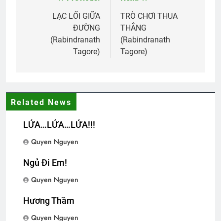
Post
navigation
LẠC LỐI GIỮA
TRÒ CHƠI THUA
English For Today book 1
TIẾC THƯƠNG
ĐƯỜNG
THẮNG
1 Year Ago
3 Years Ago
(Rabindranath
(Rabindranath
Tagore)
Tagore)
Mộng đêm xuân
Khóa 20 mãn khóa
2 Years Ago
8 Months Ago
Related News
CSVSQ Cao Văn Tài K25
LỬA…LỬA…LỬA!!!
3 Years Ago
Quyen Nguyen
Ngủ Đi Em!
HVB Bắc Cali: Thư Mời họp khoáng đại
2 Years Ago
Quyen Nguyen
Hương Thầm
9 tháng quân trường
Quyen Nguyen