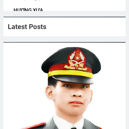
2 Years Ago
HƯƠNG XƯA
Quyen Nguyen
VUA THẬT CỦA TÔI (Rabindranath
Latest Posts
Tagore)
3 Years Ago
Đời Chiến Binh
2 Years Ago
CTBCTY Tập IV chương 42
3 Years Ago
Thông báo quà lưu niệm
2 Years Ago