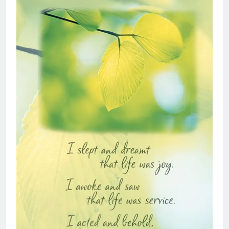
Upload Photo lên your own profile
2 Years Ago
MÙA THU
3 Years Ago
10 điều tâm niệm của người Sinh Viên
Sĩ Quan
3 Years Ago
Quân Trường Quang Trung
2 Years Ago
Tiểu Đoàn 36 BĐQ VNCH
An Lộc 1972