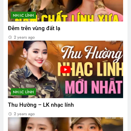
NHẠC LÍNH
Đêm trên vùng đất lạ
2 years ago
NHẠC LÍNH
Thu Hường – LK nhạc lính
2 years ago