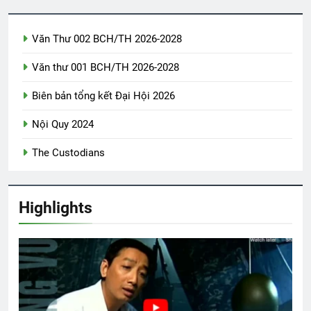
3 Years Ago
Văn Thư 002 BCH/TH 2026-2028
CSVSQ Đinh Viết Hạp K13
Văn thư 001 BCH/TH 2026-2028
2 Years Ago
Biên bản tổng kết Đại Hội 2026
Trận đánh mấu chốt
Bình Dương 1970
Nội Quy 2024
2 Years Ago
2 Years Ago
The Custodians
Đại Hội Đoàn Kết Võ Bị Toàn Cầu 2024
Highlights
3 Years Ago
CTBCTY – Tập I – Chương 4
3 Years Ago