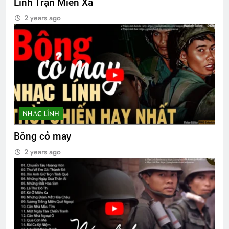
Lính Trận Miền Xa
Thăm chị QP Nguyễn Chánh Dật K18
2 years ago
2 Years Ago
TRĂNG NGOÀI QUAN ẢI (Lý Bạch)
3 Years Ago
Em còn nhớ mùa Xuân
NHẠC LÍNH
2 Years Ago
Bông cỏ may
2 years ago