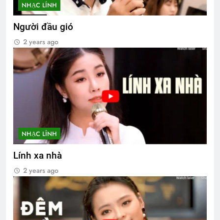
NHẠC LÍNH
Người đầu gió
2 years ago
NHẠC LÍNH
Lính xa nhà
2 years ago