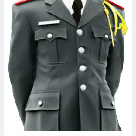
ĐỒI CỎ HOA VÀNG
3 Years Ago
Quang Lập – Nhạc lính 4
2 Years Ago
Vẫy tay ngậm ngùi
Hoài Niệm Một Thời
2 Years Ago
3 Years Ago
Nhạc lính – Giọng ca trẻ 1
2 Years Ago
HỎI LÀM QUEN