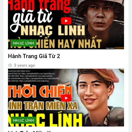
Tướng Ngô Quang Trưởng
2 Years Ago
NHẠC LÍNH
SVSQ Hà Trinh Tiết (Khóa 29)
Hành Trang Giã Từ 2
3 Months Ago
2 years ago
CTBCTY Tập III chương 26
3 Years Ago
Lá rụng về cội
AI NHỚ HƠN AI
2 Years Ago
2 Years Ago
NHẠC LÍNH