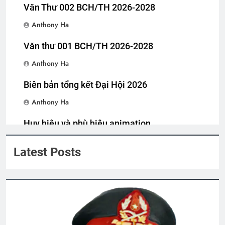
Văn Thư 002 BCH/TH 2026-2028
Liên Đoàn 31 BDQ VNCH
Anthony Ha
2 Years Ago
Văn thư 001 BCH/TH 2026-2028
Anthony Ha
Lực Lượng Xung Kích QĐ 3 VNCH
2 Years Ago
Biên bản tổng kết Đại Hội 2026
Anthony Ha
Hoa Kỳ giải mã hồ sơ VN năm 1963
Huy hiệu và phù hiệu animation
2 Years Ago
Anthony Ha
Latest Posts
THIẾU NỮ VÙNG SƠN CƯỚC
3 Years Ago
Tâm thư Tổng Hội Trưởng
2 Years Ago