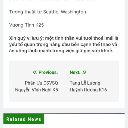
2 Years Ago
Tường thuật từ Seattle, Washington
Vương Tịnh K25
Bông cỏ may
Quân Kỳ – Quân Phục
2 Years Ago
2 Years Ago
Xin quý vị lưu ý: một tinh thần vui tươi thoải mái là
yếu tố quan trọng hàng đầu bên cạnh thể thao và
ăn uống lành mạnh trong việc giữ gìn sức khoẻ.
KHI ĐỜI THÊM TUỔI (Không rõ tác giả)
3 Years Ago
Previous:
Next:
Post
Ly cà phê cuối cùng
navigation
Phân Ưu CSVSQ
Tang Lễ Lương
2 Years Ago
Nguyễn Vĩnh Nghi K5
Huỳnh Hương K16
CTBCTY Tập IV chương 41
3 Years Ago
Related News