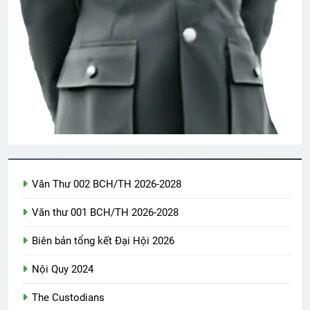
CTBCTY – Tập I – Chương 3
3 Years Ago
Album 3
Tiểu Đoàn 36 BĐQ VNCH
3 Years Ago
2 Years Ago
UỐNG RƯỢU MỘT MÌNH (Lý Bạch)
3 Years Ago
Văn Thư 002 BCH/TH 2026-2028
Văn thư 001 BCH/TH 2026-2028
Mừng ĐHĐKVBTC 2024
3 Years Ago
Biên bản tổng kết Đại Hội 2026
Nội Quy 2024
NƠI TÂM TRÍ KHÔNG CÓ NỖI SỢ
The Custodians
(Rabindranath Tagore)