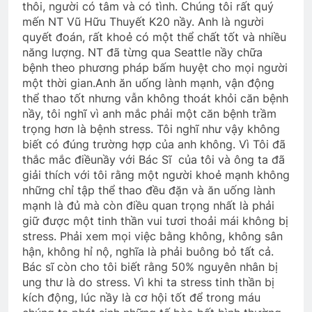
2 Years Ago
thôi, người có tâm và có tình. Chúng tôi rất quý
mến NT Vũ Hữu Thuyết K20 nầy. Anh là người
quyết đoán, rất khoẻ có một thể chất tốt và nhiều
năng lượng. NT đã từng qua Seattle nầy chữa
CTBCTY Tập II chương 21
bệnh theo phương pháp bấm huyệt cho mọi người
3 Years Ago
một thời gian.Anh ăn uống lành mạnh, vận động
thể thao tốt nhưng vẫn không thoát khỏi căn bệnh
nầy, tôi nghĩ vì anh mắc phải một căn bệnh trầm
Vọng Gác Đêm Sương 2
trọng hơn là bệnh stress. Tôi nghĩ như vậy không
2 Years Ago
biết có đúng trường hợp của anh không. Vì Tôi đã
thắc mắc điềunầy với Bác Sĩ của tôi và ông ta đã
giải thích với tôi rằng một người khoẻ mạnh không
những chỉ tập thể thao đều đặn và ăn uống lành
NGẢ ĐƯỜNG KHÔNG CHỌN (Robert
Frost)
mạnh là đủ mà còn điều quan trọng nhất là phải
giữ được một tinh thần vui tươi thoải mái không bị
3 Years Ago
stress. Phải xem mọi việc bằng không, không sân
hận, không hỉ nộ, nghĩa là phải buông bỏ tất cả.
Bác sĩ còn cho tôi biết rằng 50% nguyên nhân bị
Khóa 23 Đại Hội 50 năm 1966-2016
ung thư là do stress. Vì khi ta stress tinh thần bị
2 Years Ago
kích động, lúc nầy là cơ hội tốt để trong máu