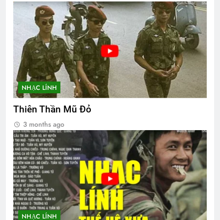
NHẠC LÍNH
Thiên Thần Mũ Đỏ
3 months ago
NHẠC LÍNH