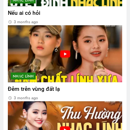
NHẠC LÍNH
Nếu ai có hỏi
3 months ago
NHẠC LÍNH
Đêm trên vùng đất lạ
3 months ago