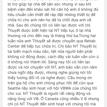
bị trợ giúp tại nhà để săn sóc nhưng vì sau khi
NƠI TÂM TRÍ KHÔNG CÓ NỖI SỢ
bệnh viện đến khảo sát thì căn hộ anh ở không đủ
(Rabindranath Tagore)
tiêu chuẫn cần thiết để ráp đặt những thiết bị để
3 Years Ago
chữa trị cho anh nên họ đã từ chối đưa anh về
nhà. Sau đó chúng tôi có liên lạc được với chị
Thuyết được biết hiện tại NT tiếp tục ở lại nhà
CTBCTY Tập II chương 16
thương và cho đến nay là tháng thứ ba.Trong hai
3 Years Ago
tuần nữa anh THuyết sẽ được chuyễn qua Rehab
Center để tiếp tục chữa trị. Chị bảo NT Thuyết bị
tai biến mạch máu não, liệt nữa người bên phải
không cử động được, cách đây vài tuần vẫn còn ú
TIÊN SA LẠC TRẦN
ớ không nói thành lời. Sáng nay tôi có liên lạc
3 Years Ago
được và nói chuyện với NT, anh bảo vẫn còn nằm
chưa ngồi dậy được, nhưng nghe giọng nói tôi
thấy tương đối rõ và nghe được. Cầu mong ơn
MUA GÁI (Bạch Cư Dị)
trên gia hộ cho anh chóng phục hồi để còn qua
3 Years Ago
Seattle nầy sinh hoạt với hội VBWA của chúng tôi
cho vui. NT THuyết là người rất năng động và
nặng lòng với VB. Ở Canada cũng nhiều V B nhưng
Thông báo quà lưu niệm
chỉ có NT Thuyết đến sinh hoạt với chúng tôi mà