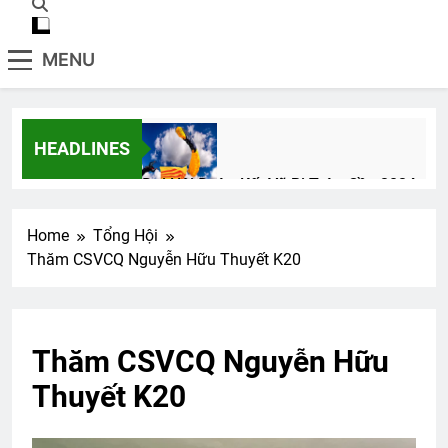
MENU
HEADLINES
Đại Hội Đoàn Kết Võ Bị Toàn Cầu 2024
3 Years Ago
Home
Tổng Hội
Thăm CSVCQ Nguyễn Hữu Thuyết K20
Nếu ai có hỏi
2 Years Ago
Thăm CSVCQ Nguyễn Hữu
Bài Thơ Đau Thương Đầu Tháng 9
Thuyết K20
3 Years Ago