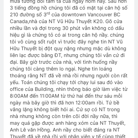
mưa tương đối tầm tả của ngày hôm nay. Sau hơn
2 Years Ago
3 tiếng đồng hồ chúng tôi đã có mặt tại căn hộ số
rd
210 đường số 3
của downtown Vancouver BC
Canada,nhà của NT Vũ Hữu Thuyết K20. Gõ cửa
TÌNH YÊU & HOÀN CẢNH
nhiều lần và đợi trong 30 phút vẫn không có dấu
3 Years Ago
hiệu gì là chứng tỏ có ai trong căn hộ nầy. chúng
tôi vô cùng sốt ruột vì trước đây nghe tin NT Vũ
Hữu Thuyết bị đột quỵ nặng nhưng mặc dù không
liên lạc được bằng ĐT, nhưng chúng tôi vẫn cứ đi
CSVSQ Nguyễn Văn Hải K20
đại. Bây giờ trước cửa nhà, với tình huống nầy
2 Years Ago
chúng tôi càng thêm lo ngại. Nghe tin loáng
thoáng rằng NT đã về nhà rồi nhưng người còn rất
yếu. Toán chúng tôi chạy tới chạy lui sau đó vào
CTBCTY Tập IV chương 38
office của Building, nhìn thông báo giờ làm việc từ
3 Years Ago
8:00AM đến 11:00AM từ thứ hai đến thư sáu mỗi
ngày mà bây giờ thì đã hơn 12:00am rồi. Tứ bề
vắng lặng không biết hỏi ai. Cứ sợ có NT trong
Bản thảo TVBQGVN theo dòng lịch sử
nhà nhưng không còn trên cõi đời nầy nữa, thì
may quá gặp được anh hàng xóm của NT Thuyết,
6 Months Ago
Anh Lê văn Hồng. Anh nầy cho biết đáng ra NT
Thuyết đã về nhà rồi với nhân viên y tế cùng thiết