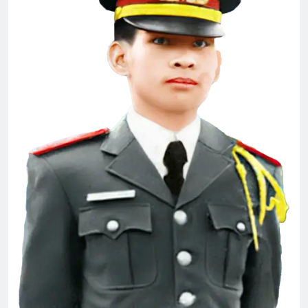
TRONG THUYỀN ĐÊM MƯA (Bạch Cư
Dị)
3 Years Ago
Vọng gác đêm sương
2 Years Ago
CÔ DÂU LẦN NỮA (Lưu Hiểu Ba)
3 Years Ago
Phân Ưu CSVSQ CHÂU VĂN ĐỨNG K23
2 Years Ago