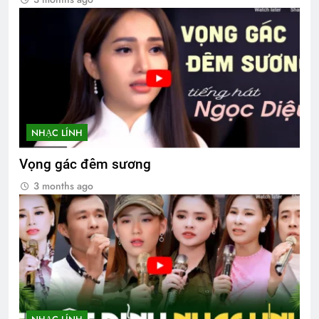
NHẠC LÍNH
Vọng gác đêm sương
3 months ago