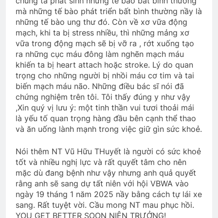
chúng ta phát sinh những tế bào bất bình thường
mà những tế bào phát triển bất bình thường nầy là
ĐỪNG TIẾC NỮA EM
Phóng Sự Vùng IV
những tế bào ung thư đó. Còn về xơ vữa động
3 Years Ago
2 Years Ago
mạch, khi ta bị stress nhiều, thì những mảng xơ
vữa trong động mạch sẽ bị vỡ ra , rớt xuống tạo
ra những cục máu đông làm nghẽn mạch máu
khiến ta bị heart attach hoặc stroke. Lý do quan
CON DÊ CỦA ÔNG SEGUIN (Alphonse
trọng cho những người bị nhồi máu cơ tim và tai
Daudet)
biến mạch máu não. Những điều bác sĩ nói đã
2 Years Ago
chứng nghiệm trên tôi. Tôi thấy đúng y như vậy
,Xin quý vị lưu ý: một tinh thần vui tươi thoải mái
là yếu tố quan trọng hàng đầu bên cạnh thể thao
CÂY MÙA XUÂN HẢI NGOẠI
và ăn uống lành mạnh trong việc giữ gìn sức khoẻ.
2 Years Ago
Nói thêm NT Vũ Hữu THuyết là người có sức khoẻ
tốt và nhiều nghị lực và rất quyết tâm cho nên
Nội Quy 2024
mặc dù đang bệnh như vậy nhưng anh quả quyết
2 Months Ago
rằng anh sẽ sang dự tất niên với hội VBWA vào
ngày 19 tháng 1 năm 2025 nầy bằng cách tự lái xe
sang. Rất tuyệt vời. Cầu mong NT mau phục hồi.
YOU GET BETTER SOON NIÊN TRƯỞNG!
CSVSQ Hoàng Thu Phong K30