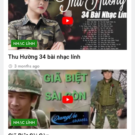
NHẠC LÍNH
Thu Hường 34 bài nhạc lính
3 months ago
NHẠC LÍNH