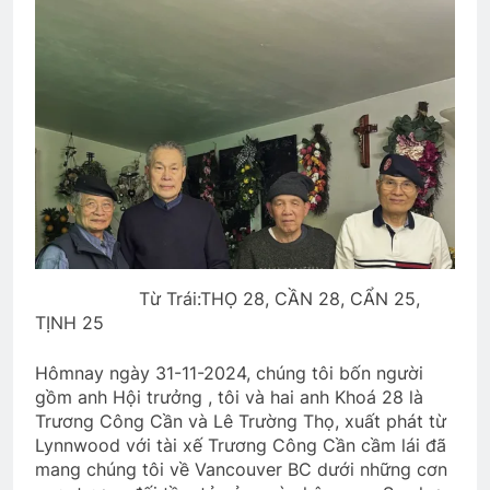
Diễn hành Quốc Khánh VNCH 1967
2 Years Ago
THP/TT chúc Giáng Sinh & năm mới
3 Years Ago
VUA THẬT CỦA TÔI (Rabindranath
Tagore)
3 Years Ago
Từ Trái:THỌ 28, CẦN 28, CẨN 25,
TỊNH 25
CSVSQ Nguyễn Văn Dũng K17
Hômnay ngày 31-11-2024, chúng tôi bốn người
gồm anh Hội trưởng , tôi và hai anh Khoá 28 là
2 Years Ago
Trương Công Cần và Lê Trường Thọ, xuất phát từ
Lynnwood với tài xế Trương Công Cần cầm lái đã
mang chúng tôi về Vancouver BC dưới những cơn
Phân Ưu CSVSQ NGUYỄN LẠN E20