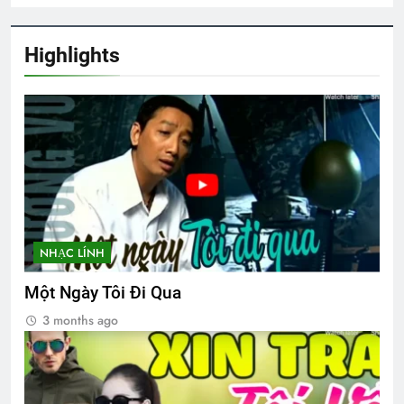
2 Years Ago
Highlights
MÙA XUÂN ĐANG TRỞ LẠI
3 Years Ago
Đoàn PNLV thăm viếng quý NT Bắc Cali
2 Years Ago
NHẠC LÍNH
CHỖ Ở CAO SANG (Rabindranath
Tagore)
Một Ngày Tôi Đi Qua
3 Years Ago
3 months ago