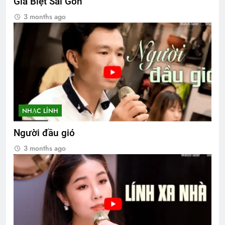
Giã Biệt Sài Gòn
3 months ago
NHẠC LÍNH
Người đầu gió
3 months ago