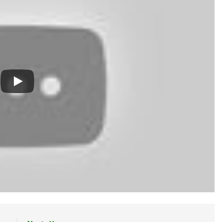
QUỐC (Đỗ Phủ)
QUÀ TẶNG (Rabindranath Tagore)
Xuân Tha H
3 Years Ago
2 Years Ago
Toàn Cầu 2024
Hành Trang Giã Từ
CSVSQ Đặng Ngọc Thêm K25
2 Years Ago
2 Years Ago
ANH BIẾT EM ĐI CHẲNG TRỞ VỀ
CSVSQ Phan Thanh Miên K2
3 Years Ago
2 Years Ago
UA, NÀO EM HÃY CƯỜI TƯƠI!
Văn Thư BCH-TH
CTBCTY Tập IV 
2 Years Ago
3 Years Ago
i
Hương Thầm
Nắng Đông Trên Ngọn Cỏ Sầu
CSVSQ Nguyễn 
2 Years Ago
3 Years Ago
2 Years Ago