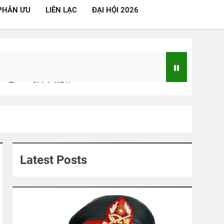
PHÂN ƯU
LIÊN LẠC
ĐẠI HỘI 2026
n Trọng Chinh K5/1
re)
Phân Ưu CSVSQ Võ Thiện Trung K24
2 Years Ago
Latest Posts
HOA GIẤY
Mộng Chiều Xuân
3 Years Ago
2 Years Ago