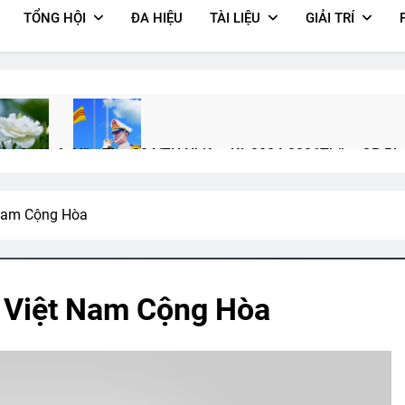
TỔNG HỘI
ĐA HIỆU
TÀI LIỆU
GIẢI TRÍ
ản Ca Xuân
Văn Thư 004/TH Nhiệm Kỳ 2024-2026
Thăm QP Pha
ears Ago
2 Years Ago
2 Years Ago
 Nam Cộng Hòa
XUÂN (Emily Dickinson)
HÃY GỌI ANH ĐI (Rabindranath Tago
3 Years Ago
h Việt Nam Cộng Hòa
 (Robert Frost)
Phóng Sự Vùng IV
CSVSQ Võ Công Khánh K19
2 Years Ago
2 Years Ago