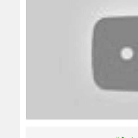
Khóa 26 Đã Mất
GIẤC MƠ PHỤC 
3 Years Ago
3 Years Ago
Ủng Hộ Đại Hội Đoàn Kết Võ Bị 
3 Years Ago
NHƯ CÀNH HOA LÊ
Đón Xuân
3 Years Ago
2 Years Ago
Mùa Xuân Đó Có Em
BUỒN SẼ Q
2 Years Ago
3 Years Ago
Thăm NT Cao Yết K16
Xuân Tươ
2 Years Ago
2 Years Ago