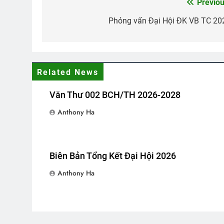
Previou
Post
navigation
Phỏng vấn Đại Hội ĐK VB TC 20
VUA THẬT CỦA TÔI (Rabindrana
3 Years Ago
Related News
Đỗ Cao Trí
Tướng Ngô Quang
2 Years Ago
2 Years Ago
Văn Thư 002 BCH/TH 2026-2028
Anthony Ha
Nhạc Xuân Hải Ngoại
DỪNG BÊN 
2 Years Ago
3 Years Ago
Biên Bản Tổng Kết Đại Hội 2026
Anthony Ha