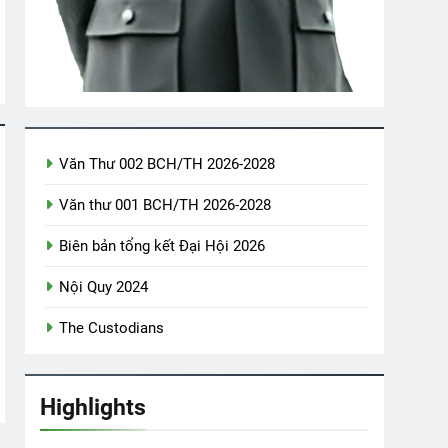
 VUI
Bến Xuân Xanh
TÁM BỢM RƯỢU (Đỗ Phủ)
2 Years Ago
3 Years Ago
 Khiết K10
CTBCTY Tập II Chương 18
Văn Thư 002 BCH/TH 2026-2028
3 Years Ago
Văn thư 001 BCH/TH 2026-2028
i Oregon Thăm CSVSQ Cao Văn Lợi K21
Biên bản tổng kết Đại Hội 2026
ars Ago
Nội Quy 2024
The Custodians
Highlights