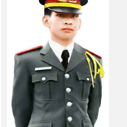
ương
Biên Bản Tổng Kết Đại Hội 2026
1 Month Ago
0
Văn Thư Bổ Nhiệm BTC ĐH Toàn Cầu 2026
1 Year Ago
Chương 42
Cựu CVSQ Bùi Dzinh K3
3 Years Ago
Văn Dũng K17
Vietnam War
2 Years Ago