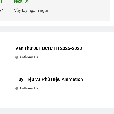
s:
Next:
24
Vẫy tay ngậm ngùi
th Tagore)
NỖI ĐAU CON TIM TAN VỠ (Erika Jong)
TẾT ĐẾN LÀ
3 Years Ago
2 Years Ago
 Trưởng
MỘT NỤ HỒNG (Unknown)
Thăm Phu Nhân NT Võ Thành
3 Years Ago
2 Years Ago
Văn Thư 001 BCH/TH 2026-2028
Anthony Ha
RỪNG TRONG ĐÊM TUYẾT GIÁ (Robert Frost)
An Lộc 1972
Hộ
2 Years Ago
2 Ye
Huy Hiệu Và Phù Hiệu Animation
Anthony Ha