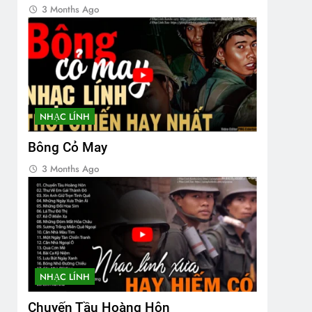
3 Months Ago
NHẠC LÍNH
Bông Cỏ May
3 Months Ago
NHẠC LÍNH
Chuyến Tầu Hoàng Hôn