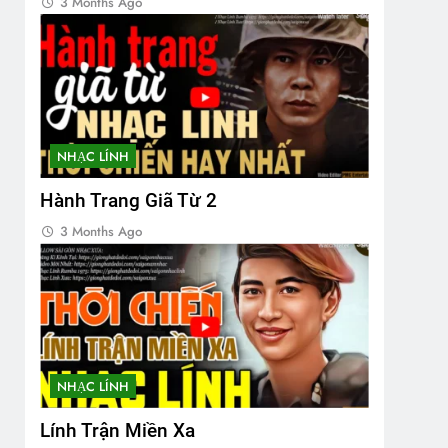
3 Months Ago
NHẠC LÍNH
Hành Trang Giã Từ 2
3 Months Ago
NHẠC LÍNH
Lính Trận Miền Xa