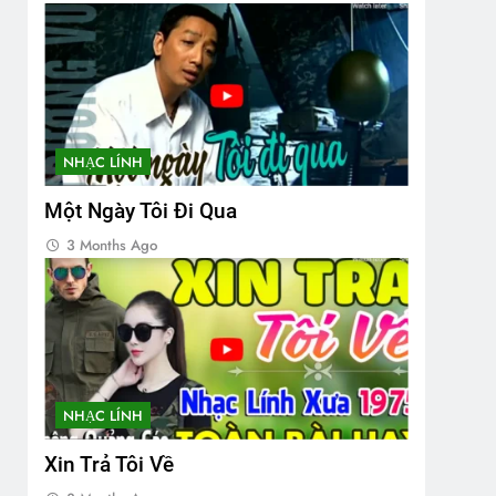
NHẠC LÍNH
Một Ngày Tôi Đi Qua
3 Months Ago
NHẠC LÍNH
Xin Trả Tôi Về