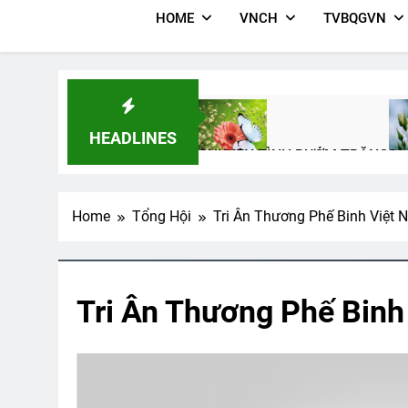
HOME
VNCH
TVBQGVN
HEADLINES
CHUYỆN TÌNH BƯỚM TRẮNG
Đo
3 Years Ago
2 Y
Home
Tổng Hội
Tri Ân Thương Phế Binh Việt
ÁNH SÁNG HIỆN CÓ TRONG MÙA 
3 Years Ago
Tri Ân Thương Phế Bin
DỪNG BÊN RỪNG ĐÊM TUYẾT GIÁ
3 Years Ago