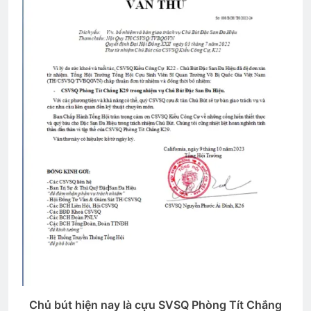
Hồi Ký: Những Uất Hận 1975
3 Years Ago
BỤI HOA VÀNG
3 Years Ago
BUỒN SẼ QUA, NÀO EM HÃY CƯỜI
TƯƠI!
3 Years Ago
Biên bản tổng kết Đại Hội 2026
1 Month Ago
Chủ bút hiện nay là cựu SVSQ Phòng Tít Chắng