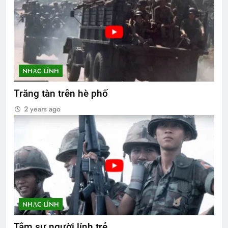
NHẠC LÍNH
Trăng tàn trên hè phố
2 years ago
NHẠC LÍNH
Tâm sự người lính trẻ