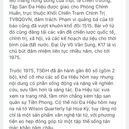
leo thang nóng bỏng của thực tế chiến trường,
Tập San Đa Hiệu được giao cho Phòng Chính
Huấn, trực thuộc Khối Chiến Tranh Chính Trị
CTBCTY Tập II Chương 17
TVBQGVN, đảm trách. Phạm vi quảng bá của tờ
3 Years Ago
báo cũng đã vượt khuôn khổ đồi 1515. Bài vở từ
đó cũng đăng tải các vấn đề chiến lược quốc tế,
chính trị, xã hội, và các kế hoạch dự liệu cho thời
bình của đất nước. Đại Úy Võ Văn Sung, K17 là vị
XUÂN HẠNH PHÚC
chủ bút đảm nhiệm liên tục nhiều năm, cho tới
3 Years Ago
1975.
Trước 1975, TSĐH đã ấn hành gần 80 số (gồm 2
Thăm NT Mai Vĩnh Phú K22
bộ), khổ cỡ như các số Đa Hiệu hôm nay nhưng
2 Years Ago
nội dung có phần sống động và nặng về nghiên
cứu, sưu tầm hơn là sáng tác. Đa Hiệu lúc xưa
xem ra trang nhã, tầm nhìn chẳng kém tập san
ANH BIẾT EM ĐI CHẲNG TRỞ VỀ
quân sự Tiền Phong. Có thể nói Đa Hiệu hôm nay
3 Years Ago
na ná tờ Wilson Quarterly tại Hoa Kỳ, tuy rằng nó
chỉ là một sản phẩm văn nghệ tài tử, với phương
tiện eo hẹp đóng góp từ một tập thể sống tản
mác khắp năm châu.
Mừng ĐHĐKVBTC 2024