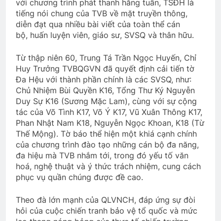
với chương trình phát thanh hằng tuần, TSĐH là
Thăm QP Nguyễn Văn Thuận K19/1
tiếng nói chung của TVB về mặt truyền thông,
2 Years Ago
diễn đạt qua nhiều bài viết của toàn thể cán
bộ, huấn luyện viên, giáo sư, SVSQ và thân hữu.
Từ thập niên 60, Trung Tá Trần Ngọc Huyến, Chỉ
CÀNH LÊ GỢI NHỚ
Huy Trưởng TVBQGVN đã quyết định cải tiến tờ
3 Years Ago
Đa Hệu với thành phần chính là các SVSQ, như:
Chủ Nhiệm Bùi Quyền K16, Tổng Thư Ký Nguyễn
Duy Sự K16 (Sương Mặc Lam), cùng với sự cộng
CSVSQ Nguyễn Thành Chức K22
tác của Võ Tình K17, Võ Ý K17, Vũ Xuân Thông K17,
2 Years Ago
Phan Nhật Nam K18, Nguyễn Ngọc Khoan, K18 (Từ
Thế Mộng). Tờ báo thể hiện một khiá cạnh chính
của chương trình đào tạo những cán bộ đa năng,
MÙA THU VÀ TÌNH YÊU
đa hiệu mà TVB nhắm tới, trong đó yếu tố văn
hoá, nghệ thuật và ý thức trách nhiệm, cung cách
2 Years Ago
phục vụ quần chúng được đề cao.
Theo đà lớn mạnh của QLVNCH, đáp ứng sự đòi
Quân Kỳ – Quân Phục
Đêm buồn tỉnh lẻ
hỏi của cuộc chiến tranh bảo vệ tổ quốc và mức
2 Years Ago
2 Years Ago