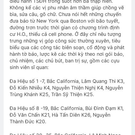
điều hành TSĐH trong suốt hơn ba thập niên.
Không kể các vị phu nhân âm thầm giúp chồng vẽ
bìa, sửa câu, gõ chữ. Chưa nói hết những chuyến
MÙA XUÂN ĐANG VỀ, VỀ CÙNG ANH,
đưa báo từ New York qua Boston với bão tuyết,
EM NHÉ!
đường trơn trước thời gian có chương trình định
3 Years Ago
cư H.O., thiếu cả cell phone. Ở đây chỉ nêu tượng
trưng những vị góp công sức thường xuyên, tiêu
biểu qua các công tác biên soạn, cổ động và phát
HOA ĐÀO CHÙA ĐẠI LÂM (Bạch Cư Dị)
hành tờ báo, lược kê các thời kỳ theo nơi gói báo,
3 Years Ago
chủ nhiệm, các chủ bút, ban trị sự, gồm các cựu
sinh viên sĩ quan:
Văn Thư 004/TH nhiệm kỳ 2024-2026
Đa Hiệu số 1 -7, Bắc California, Lâm Quang Thi K3,
2 Years Ago
Đỗ Kiến Nhiễu K4, Nguyễn Thiện Nghị K4, Nguyễn
Trùng Khánh K25, Trần Sỹ Thiện K25.
Đa Hiệu số 8 -19, Bắc California, Bùi Đình Đạm K1,
Đoàn PNLV thăm viếng quý NT Bắc Cali
Đỗ Văn Chấn K21, Hà Tấn Diên K26, Nguyễn
2 Years Ago
Thành Đức K20.