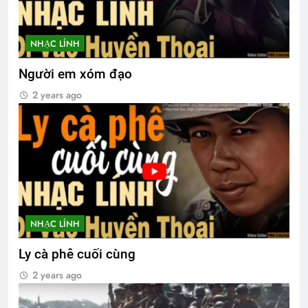
NHẠC LÍNH
Người em xóm đạo
2 years ago
NHẠC LÍNH
Ly cà phê cuối cùng
2 years ago