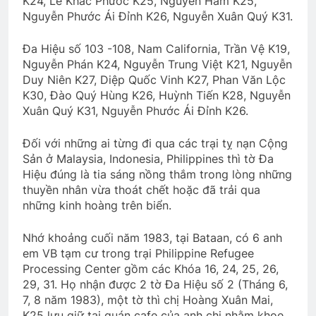
K24, Lê Khắc Phước K25, Nguyễn Hàm K25,
Nguyễn Phước Ái Đỉnh K26, Nguyễn Xuân Quý K31.
Đa Hiệu số 103 -108, Nam California, Trần Vệ K19,
Nguyễn Phán K24, Nguyễn Trung Việt K21, Nguyễn
Duy Niên K27, Diệp Quốc Vinh K27, Phan Văn Lộc
K30, Đào Quý Hùng K26, Huỳnh Tiến K28, Nguyễn
Xuân Quý K31, Nguyễn Phước Ái Đỉnh K26.
Đối với những ai từng đi qua các trại tỵ nạn Cộng
Sản ở Malaysia, Indonesia, Philippines thì tờ Đa
Hiệu đúng là tia sáng nồng thắm trong lòng những
thuyền nhân vừa thoát chết hoặc đã trải qua
những kinh hoàng trên biển.
Nhớ khoảng cuối năm 1983, tại Bataan, có 6 anh
em VB tạm cư trong trại Philippine Refugee
Processing Center gồm các Khóa 16, 24, 25, 26,
29, 31. Họ nhận được 2 tờ Đa Hiệu số 2 (Tháng 6,
7, 8 năm 1983), một tờ thì chị Hoàng Xuân Mai,
K25 lưu giữ tại quán cafe của anh chị nhằm khoe