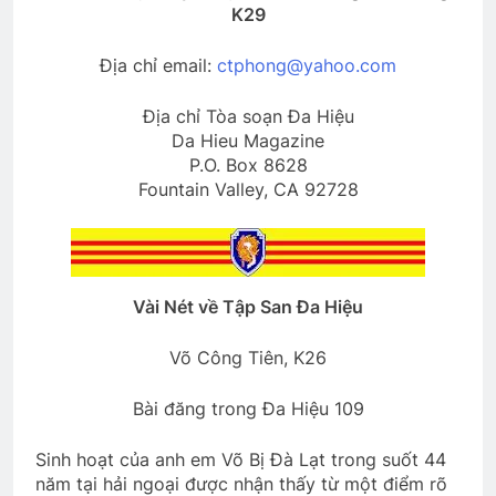
TAY ANH EM HÃY TỰA ĐẦU
K29
3 Years Ago
Địa chỉ email:
ctphong@yahoo.com
QUÀ TẶNG (Rabindranath Tagore)
Địa chỉ Tòa soạn Đa Hiệu
Da Hieu Magazine
3 Years Ago
P.O. Box 8628
Fountain Valley, CA 92728
Thăm CSVSQ MAI VĨNH PHU K22
2 Years Ago
Vài Nét về Tập San Đa Hiệu
CTBCTY – Tập I – Chương 11
3 Years Ago
Võ Công Tiên, K26
Bài đăng trong Đa Hiệu 109
HVB/BCL Tân Niên 2024
Sinh hoạt của anh em Võ Bị Đà Lạt trong suốt 44
3 Years Ago
năm tại hải ngoại được nhận thấy từ một điểm rõ