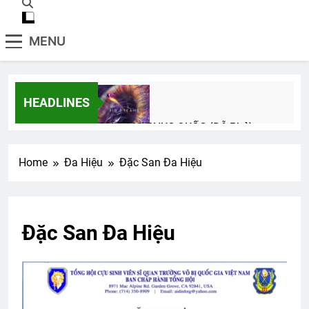
MENU
HEADLINES
GIẤC MƠ PHỤC QUỐC (Đỗ Phủ)
3 Years Ago
Home
Đa Hiệu
Đặc San Đa Hiệu
TÓC CHẤM LƯNG, TUỔI MỚI MƯỜI
LĂM
3 Years Ago
Đặc San Đa Hiệu
LỬA…LỬA…LỬA!!!
2 Years Ago