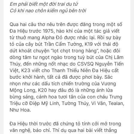
2 Years Ago
Em phải biết một đời trai du tử
Có khi nao chôn kiếm ngủ bên trời
CSVSQ Ngô Thanh Vân K10
Qua hai câu thơ nêu trên được đăng trong một số
2 Years Ago
Đa Hiệu trước 1975, hào khí của một tác giả viết
từ thuở mang Alpha Đỏ được nhắc lại. Rồi sự bày
tỏ của cây bút Trần Cẩm Tường, K19 với thái độ
dứt khoát chuyện “lọt chọt trong hàng”, hoặc đôi
Thăm CSVSQ Nguyễn Công Hiệp K5
dòng tâm tư ngọt ngào trong tuỳ bút của Chị Lãm
2 Years Ago
Thúy, đến những nốt nhạc do CSVSQ Nguyễn Tiến
Việt, K23 viết cho Thanh Thiếu Niên Đa Hiệu cất
bước khởi hành, tất cả đã được phơi bày. Sắc
THP/TT chúc Giáng Sinh & năm mới
nhọn như các dấu tích chiến trường của Vương
3 Years Ago
Mộng Long, K20 hay đâu đó là những ánh lửa
bừng sáng, cánh hoa tươi tắn của con cháu Trưng
Triệu cỡ Điệp Mỹ Linh, Tường Thúy, Vi Vân, Tealan,
Giã Biệt Sài Gòn
Như Hoa.
2 Years Ago
Đa Hiệu thời trước đã chứng tỏ tính cởi mở trong
văn nghệ, báo chí. Thí dụ qua hai bài viết thẳng