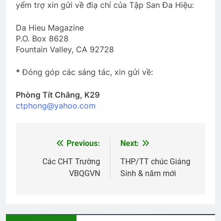
yểm trợ xin gửi về điạ chỉ của Tập San Đa Hiệu:
Da Hieu Magazine
P.O. Box 8628
Fountain Valley, CA 92728
*
Đóng góp các sáng tác, xin gửi về:
Phòng Tít Chắng, K29
ctphong@yahoo.com
Previous:
Next:
Post
navigation
Các CHT Trường
THP/TT chúc Giáng
VBQGVN
Sinh & năm mới