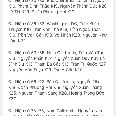
Đa Hiệu số 20 -35, Bắc California, Lê Minh Ngọc
ÁO TÍM HOA CÀ
K16, Phạm Đình Thừa K19, Nguyễn Thành Đức K20,
3 Years Ago
Lê Thi K29, Đoàn Phương Hải K19.
Đa Hiệu số 36 -52, Washington DC, Trần Khắc
Thông Báo HĐ/ĐDCK nhiệm kỳ 2024-
Thuyên K16, Trần Văn Thế K19, Trần Ngọc Toàn
2026
K16, Trần Văn Cẩn K18, Võ Nhẫn K20, Nguyễn Như
2 Years Ago
Lâm K22.
Đa Hiệu số 53 -65, Nam California, Trần Văn Thư
Cựu SVSQ Nguyễn Văn Hậu K16
K13, Nguyễn Phán K24, Nguyễn Xuân Quý K31, Lê
Đình Dư K13, Phạm Bá Cát K13, Trần Trí Quốc K27,
3 Years Ago
Nguyễn Văn Triệu K19, Tsu A Cầu K29.
Đa Hiệu số 66 -72, Bắc California, Nguyễn Nho
SỰ THẬT BỊ CHE GIẤU (Rabindranath
K19, Đoàn Phương Hải K19, Nguyễn Xuân Thắng
Tagore)
K25, Nguyễn Thanh Sang K28, Hoàng Trọng Đức
3 Years Ago
K27.
Đa Hiệu số 73 -78, Nam California, Nguyễn Nho
Tướng Nguyễn Vĩnh Nghi K5 Flipbook