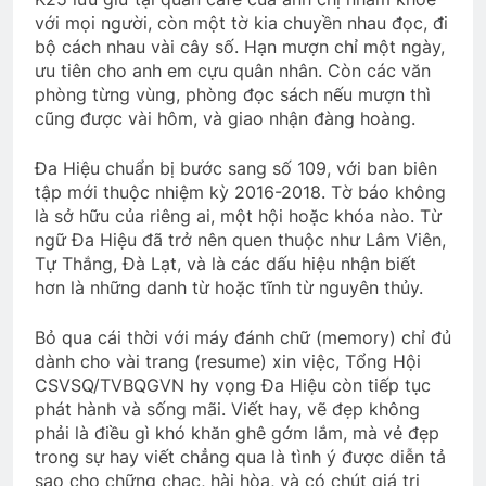
với mọi người, còn một tờ kia chuyền nhau đọc, đi
bộ cách nhau vài cây số. Hạn mượn chỉ một ngày,
ưu tiên cho anh em cựu quân nhân. Còn các văn
phòng từng vùng, phòng đọc sách nếu mượn thì
cũng được vài hôm, và giao nhận đàng hoàng.
Đa Hiệu chuẩn bị bước sang số 109, với ban biên
tập mới thuộc nhiệm kỳ 2016-2018. Tờ báo không
là sở hữu của riêng ai, một hội hoặc khóa nào. Từ
ngữ Đa Hiệu đã trở nên quen thuộc như Lâm Viên,
Tự Thắng, Đà Lạt, và là các dấu hiệu nhận biết
hơn là những danh từ hoặc tĩnh từ nguyên thủy.
Bỏ qua cái thời với máy đánh chữ (memory) chỉ đủ
dành cho vài trang (resume) xin việc, Tổng Hội
CSVSQ/TVBQGVN hy vọng Đa Hiệu còn tiếp tục
phát hành và sống mãi. Viết hay, vẽ đẹp không
phải là điều gì khó khăn ghê gớm lắm, mà vẻ đẹp
trong sự hay viết chẳng qua là tình ý được diễn tả
sao cho chững chạc, hài hòa, và có chút giá trị