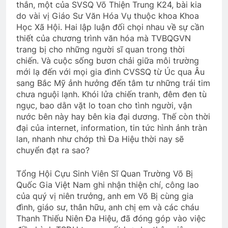
thắn, một của SVSQ Võ Thiện Trung K24, bài kia
TRĂNG DỆT NGUỒN THƠ
do vài vị Giáo Sư Văn Hóa Vụ thuộc khoa Khoa
3 Years Ago
Học Xã Hội. Hai lập luận đối chọi nhau về sự cần
thiết của chương trình văn hóa mà TVBQGVN
trang bị cho những người sĩ quan trong thời
CSVSQ Hoàng Thu Phong K30
chiến. Và cuộc sống bươn chải giữa môi trường
2 Years Ago
mới lạ đến với mọi gia đình CVSSQ từ Úc qua Âu
sang Bắc Mỹ ảnh hưởng đến tâm tư những trái tim
chưa nguội lạnh. Khói lửa chiến tranh, đêm đen tù
ngục, bao dằn vặt lo toan cho tình người, vận
Hoa Kỳ giải mã hồ sơ VN năm 1963
nước bên này hay bên kia đại dương. Thế còn thời
2 Years Ago
đại của internet, information, tin tức hình ảnh tràn
lan, nhanh như chớp thì Đa Hiệu thời nay sẽ
chuyển đạt ra sao?
Đêm Xuân – Phạm Duy – Thái Hiền
2 Years Ago
Tổng Hội Cựu Sinh Viên Sĩ Quan Trường Võ Bị
Quốc Gia Việt Nam ghi nhận thiện chí, công lao
của quý vị niên trưởng, anh em Võ Bị cùng gia
QUÀ TẶNG CỦA ANH LÍNH THỦY
đình, giáo sư, thân hữu, anh chị em và các cháu
3 Years Ago
Thanh Thiếu Niên Đa Hiệu, đã đóng góp vào việc