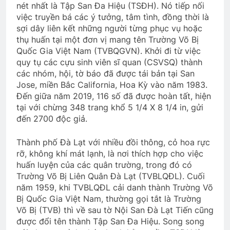
nét nhất là Tập San Đa Hiệu (TSĐH). Nó tiếp nối
việc truyền bá các ý tưởng, tâm tình, đồng thời là
NƠI TÂM TRÍ KHÔNG CÓ NỖI SỢ
sợi dây liên kết những người từng phục vụ hoặc
(Rabindranath Tagore)
thụ huấn tại một đơn vị mang tên Trường Võ Bị
3 Years Ago
Quốc Gia Việt Nam (TVBQGVN). Khởi đi từ việc
quy tụ các cựu sinh viên sĩ quan (CSVSQ) thành
các nhóm, hội, tờ báo đã được tái bản tại San
Thăm QP Trần Thiện Đâu K19/1
Jose, miền Bắc California, Hoa Kỳ vào năm 1983.
2 Years Ago
Đến giữa năm 2019, 116 số đã được hoàn tất, hiện
tại với chừng 348 trang khổ 5 1/4 X 8 1/4 in, gửi
đến 2700 độc giả.
KHÁT KHAO MÙA XUÂN VĨNH CỬU
(Rabindranath Tagore)
Thành phố Đà Lạt với nhiều đồi thông, cỏ hoa rực
rỡ, không khí mát lạnh, là nơi thích hợp cho việc
3 Years Ago
huấn luyện của các quân trường, trong đó có
Trường Võ Bị Liên Quân Đà Lạt (TVBLQĐL). Cuối
năm 1959, khi TVBLQĐL cải danh thành Trường Võ
Nếu ai có hỏi
Bị Quốc Gia Việt Nam, thường gọi tắt là Trường
2 Years Ago
Võ Bị (TVB) thì về sau tờ Nội San Đà Lạt Tiến cũng
được đổi tên thành Tập San Đa Hiệu. Song song