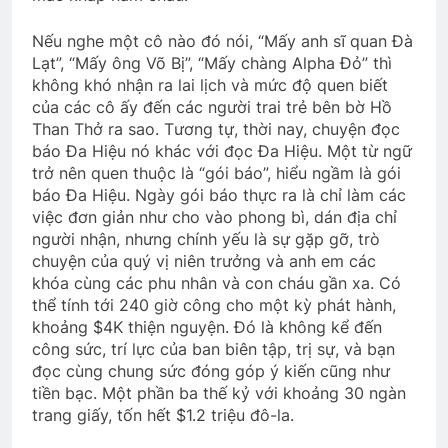
2 Years Ago
3 Years Ago
Nếu nghe một cô nào đó nói, “Mấy anh sĩ quan Đà
Lạt”, “Mấy ông Võ Bị”, “Mấy chàng Alpha Đỏ” thì
không khó nhận ra lai lịch và mức độ quen biết
CTBCTY Tập III chương 27
của các cô ấy đến các người trai trẻ bên bờ Hồ
3 Years Ago
Than Thở ra sao. Tương tự, thời nay, chuyện đọc
báo Đa Hiệu nó khác với đọc Đa Hiệu. Một từ ngữ
trở nên quen thuộc là “gói báo”, hiểu ngầm là gói
Xuân về: Nhớ em, nhớ “poncho” và
báo Đa Hiệu. Ngày gói báo thực ra là chỉ làm các
“cơm sấy”
việc đơn giản như cho vào phong bì, dán địa chỉ
3 Years Ago
người nhận, nhưng chính yếu là sự gặp gỡ, trò
chuyện của quý vị niên trưởng và anh em các
khóa cùng các phu nhân và con cháu gần xa. Có
thể tính tới 240 giờ công cho một kỳ phát hành,
YÊU EM …
khoảng $4K thiện nguyện. Đó là không kể đến
3 Years Ago
công sức, trí lực của ban biên tập, trị sự, và bạn
đọc cùng chung sức đóng góp ý kiến cũng như
tiền bạc. Một phần ba thế kỷ với khoảng 30 ngàn
Hội Oregon Thăm CSVSQ Cao Văn Lợi
trang giấy, tốn hết $1.2 triệu đô-la.
K21