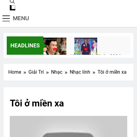
MENU
HEADLINES
Người đầu gió
Liên Khúc Xuân 2024
2 Years Ago
2 Years Ago
Home
Giải Trí
Nhạc
Nhạc lính
Tôi ở miền xa
Cựu SVSQ Bùi Đức Toại K23
3 Years Ago
Tôi ở miền xa
Ban Trị Sự Đa Hiệu nhiệm kỳ 2022-
2024
2 Years Ago