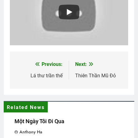
Tình Anh Lính Chiến
2 Years Ago
Lá thư cho người thầy cũ
2 Years Ago
Previous:
Next:
Post
CSVSQ Nguyễn Văn Long K22
navigation
Lá thư trần thế
Thiên Thần Mũ Đỏ
3 Years Ago
CON ĐƯỜNG MẮT KHÔNG NHÌN THẤY
Related News
(Rabindranath Tagore)
3 Years Ago
Một Ngày Tôi Đi Qua
Anthony Ha