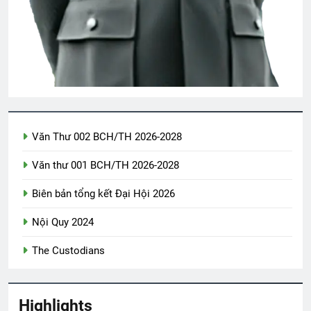
Thăm chị QP Nguyễn Chánh Dật K18
2 Years Ago
Thăm NT Tạ Trần Quân K17 và phu
nhân
2 Years Ago
Văn Thư 002 BCH/TH 2026-2028
Ly rượu mừng
English For Today book 2
Văn thư 001 BCH/TH 2026-2028
2 Years Ago
1 Year Ago
Biên bản tổng kết Đại Hội 2026
THIÊN CHÚA NỞ HOA (Rabindranath
Nội Quy 2024
Tagore)
3 Years Ago
The Custodians
An Lộc 1972
Highlights