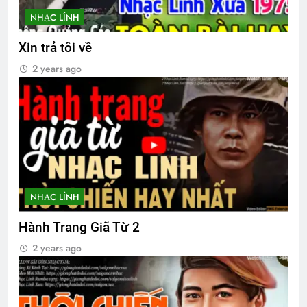
CTBCTY Tập III chương 32
NHẠC LÍNH
3 Years Ago
Xin trả tôi về
2 years ago
Sinh Viên Sĩ Quan TVBQGVN
2 Years Ago
Phân Ưu CSVSQ Võ Thiện Trung K24
2 Years Ago
NHẠC LÍNH
SUỐI BẠCH VÂN (Bạch Cư Dị)
Hành Trang Giã Từ 2
3 Years Ago
2 years ago
CTBCTY Tập II chương 22
Mùa Thu
3 Years Ago
2 Years Ago