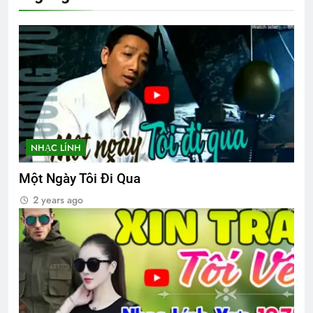
2 Years Ago
CHỊ CHẾT (Emily Dickinson)
3 Years Ago
30 bài nhạc lính
2 Years Ago
NHẠC LÍNH
Một Ngày Tôi Đi Qua
CHÚ CHIM NHỎ (Robert Frost)
2 years ago
3 Years Ago
HOA HỒNG TRẮNG (*)
3 Years Ago