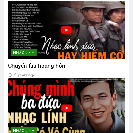
TÌNH YÊU & TÌNH BẠN (Emily Bronte)
3 Years Ago
Thăm Bạn TẠ MẠNH HUY K19
2 Years Ago
NHẠC LÍNH
Chiến tranh bên cạnh, tình yêu
Chuyến tầu hoàng hôn
3 Years Ago
2 years ago
CTBCTY Tập III chương 28
3 Years Ago
Set name, upload AVATAR, and cover
photo
NHẠC LÍNH
2 Years Ago