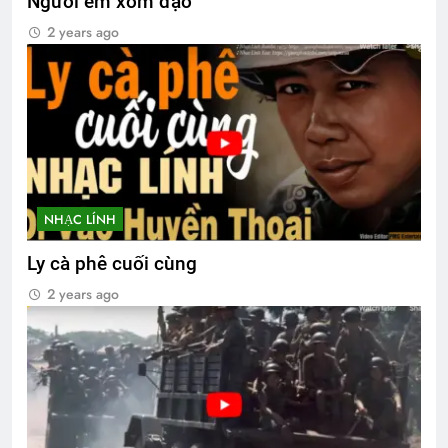
Người em xóm đạo
2 years ago
NHẠC LÍNH
Ly cà phê cuối cùng
2 years ago