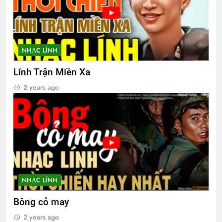
HOA CÒN ĐÓ, NGƯỜI NAY ĐÂU (Thôi
Hộ)
3 Years Ago
NHẠC LÍNH
Lính Trận Miền Xa
Cựu SVSQ Nguyễn Văn Hậu K16
2 years ago
3 Years Ago
SVSQ công tác CTCT Quân Khu I
2 Years Ago
NHẠC LÍNH
Hoài Niệm Một Thời
3 Years Ago
Bông cỏ may
2 years ago