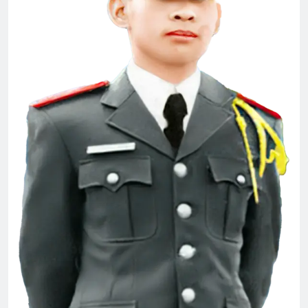
Đưa Tiễn CSVSQ Võ Thiện Trung K24
2 Years Ago
Xuân trong rừng thẳm
2 Years Ago
XUÂN TÌNH (Russian Unknown)
3 Years Ago
Album 4
3 Years Ago