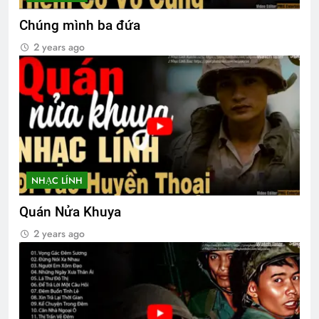
Chúng mình ba đứa
2 years ago
CSVSQ Trần Văn Tài K20
2 Years Ago
Bài Thơ Đau Thương Đầu Tháng 9
3 Years Ago
NHẠC LÍNH
Lính xa nhà
2 Years Ago
Quán Nửa Khuya
2 years ago
MỘT ĐỜI ĐÃ SỐNG (Rabindranath
Tagore)
3 Years Ago