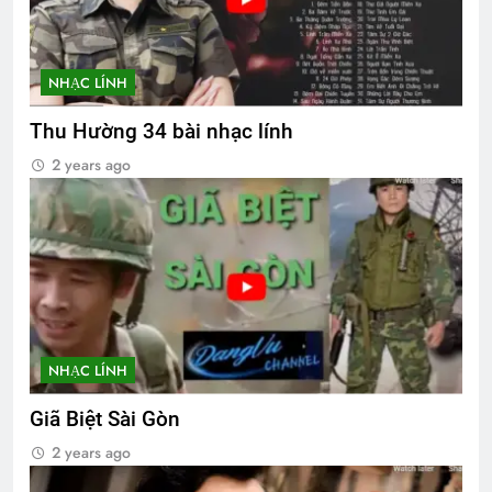
NHẠC LÍNH
Thu Hường 34 bài nhạc lính
2 years ago
NHẠC LÍNH
Giã Biệt Sài Gòn
2 years ago