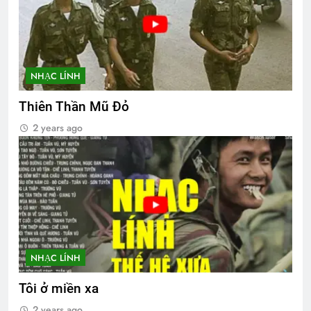
NHẠC LÍNH
Thiên Thần Mũ Đỏ
2 years ago
NHẠC LÍNH
Tôi ở miền xa
2 years ago