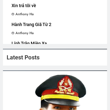
Ban Chấp Hành Tổng Hội
Xin trả tôi về
3 Years Ago
Anthony Ha
Hành Trang Giã Từ 2
CSVSQ Đặng Ngọc Thêm K25
2 Years Ago
Anthony Ha
Lính Trận Miền Xa
CŨNG BỞI EM MẶC CHIẾC ÁO BÀ BA
Anthony Ha
3 Years Ago
Latest Posts
Quảng Ngãi 1972-1973
2 Years Ago
Hội Võ Bị OREGON thăm NT Trần Văn
Thư K13
2 Years Ago