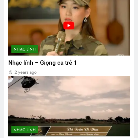
NHẠC LÍNH
Nhạc lính – Giọng ca trẻ 1
2 years ago
NHẠC LÍNH