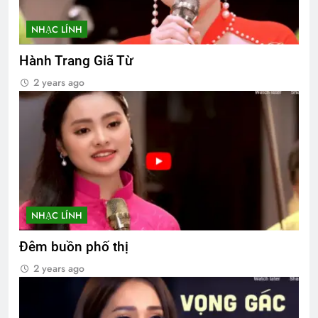
NHẠC LÍNH
Hành Trang Giã Từ
2 years ago
NHẠC LÍNH
Đêm buồn phố thị
2 years ago