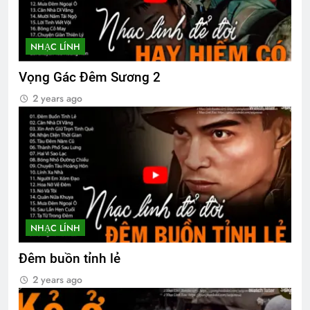
Nỗi Niềm Ngày Cuối Năm
3 Years Ago
NHẠC LÍNH
Vọng Gác Đêm Sương 2
The Vietnam War
Lính Trận Miền Xa
2 years ago
2 Years Ago
2 Years Ago
Cựu SVSQ Ngô Kỳ Dũng K14
3 Years Ago
NHẠC LÍNH
Đêm buồn tỉnh lẻ
2 years ago