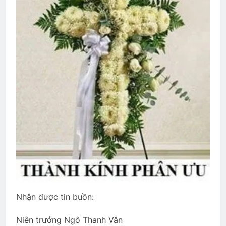
CTBCTY Tập II chương 15
3 Years Ago
Thư Kêu Gọi Yểm Trợ Đa Hiệu 128
2 Years Ago
Đêm tiền đồn
2 Years Ago
Nơi đầu đời dạy tôi yêu Tổ Quốc
3 Years Ago
Nhận được tin buồn:
Phóng sự Ấp Bắc 1963
Niên trưởng Ngô Thanh Vân