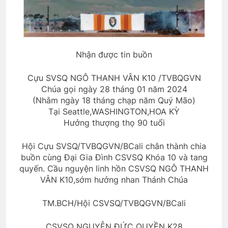
Kịch chiến Pleime
ÁO TÍM HOA CÀ
2 Years Ago
3 Years Ago
Nhận được tin buồn
Chuẩn Tướng Trần Văn Hai
2 Years Ago
Cựu SVSQ NGÔ THANH VÂN K10 /TVBQGVN
Chúa gọi ngày 28 tháng 01 năm 2024
(Nhằm ngày 18 tháng chạp năm Quý Mão)
Tại Seattle,WASHINGTON,HOA KỲ
Tang Lễ Lương Huỳnh Hương K16
Hưởng thượng thọ 90 tuổi
2 Years Ago
Hội Cựu SVSQ/TVBQGVN/BCali chân thành chia
buồn cùng Đại Gia Đình CSVSQ Khóa 10 và tang
CTBCTY – Tập I – Chương 3
quyến. Cầu nguyện linh hồn CSVSQ NGÔ THANH
3 Years Ago
VÂN K10,sớm hưởng nhan Thánh Chúa
TM.BCH/Hội CSVSQ/TVBQGVN/BCali
HÃY GỌI ANH ĐI (Rabindranath
Tagore)
CSVSQ NGUYỄN ĐỨC QUYỀN K28