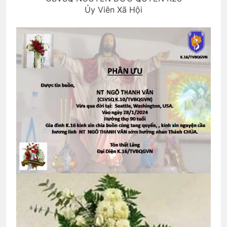
3 Years Ago
Ủy Viên Xã Hội
CSVSQ Vũ Vĩnh Thụy K17
2 Years Ago
Bình Dương 1970
Đêm buồn phố thị
2 Years Ago
2 Years Ago
Đi dây Tử Thần
2 Years Ago
Ủng hộ Đại Hội Đoàn Kết Võ Bị Toàn
Cầu 2024
3 Years Ago