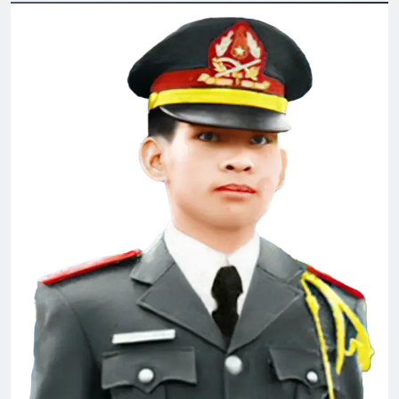
10 điều tâm niệm của người Sinh Viên
Sĩ Quan
3 Years Ago
CTBCTY Tập III chương 28
3 Years Ago
Thăm CSVSQ MAI VĨNH PHU K22
2 Years Ago
EM ĐÃ ĐẾN
3 Years Ago
BUỒN SẼ QUA, NÀO EM HÃY CƯỜI
TƯƠI!