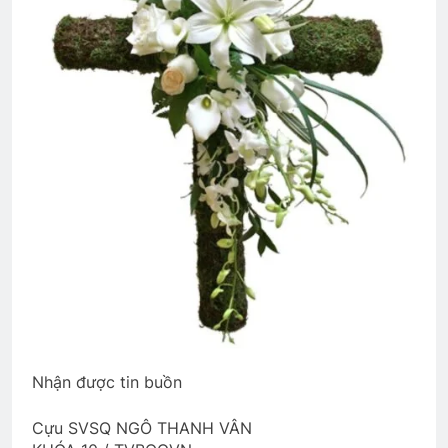
Tagore)
3 Years Ago
CSVSQ Lương Văn Hơi K8
2 Years Ago
ĐẦU NĂM NGUYỆN ƯỚC
2 Years Ago
Thăm QP Trần Thiện Đâu K19/1
2 Years Ago
Nhận được tin buồn
Lời Chúa
English For Today book 4
3 Years Ago
1 Year Ago
Cựu SVSQ NGÔ THANH VÂN