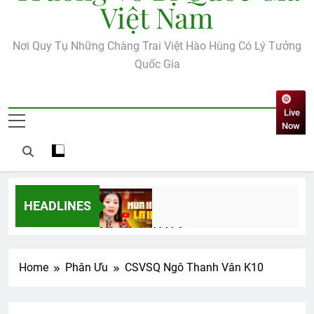
Việt Nam
Nơi Quy Tụ Những Chàng Trai Việt Hào Hùng Có Lý Tưởng
Quốc Gia
Live
Now
HEADLINES
Mùa Xuân lá khô
2 Years Ago
Home
Phân Ưu
CSVSQ Ngô Thanh Vân K10
Văn thư bổ nhiệm BTC ĐH Toàn cầu
2026