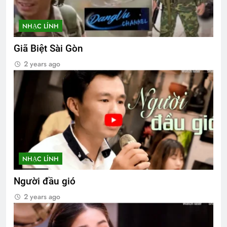
NHẠC LÍNH
Giã Biệt Sài Gòn
2 years ago
NHẠC LÍNH
Người đầu gió
2 years ago