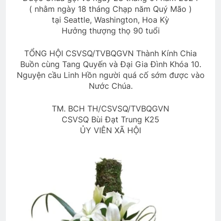
( nhằm ngày 18 tháng Chạp năm Quý Mão )
YÊU EM …
tại Seattle, Washington, Hoa Kỳ
3 Years Ago
Hưởng thượng thọ 90 tuổi
TỔNG HỘI CSVSQ/TVBQGVN Thành Kính Chia
Buồn cùng Tang Quyến và Đại Gia Đình Khóa 10.
KHÁT MONG TÌNH YÊU (Rabindranath
Nguyện cầu Linh Hồn người quá cố sớm được vào
Tagore)
Nước Chúa.
2 Years Ago
TM. BCH TH/CSVSQ/TVBQGVN
CSVSQ Bùi Đạt Trung K25
Đặc San Đa Hiệu
MÙA XUÂN MUỐN NÓI
ỦY VIÊN XÃ HỘI
3 Years Ago
3 Years Ago
Quang Lập – Nhạc lính 4
2 Years Ago
THỜI GIAN VÔ TẬN (Rabindranath