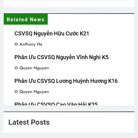
SỐNG LÀ PHỤC VỤ (Rabindranath
Related News
Tagore)
3 Years Ago
CSVSQ Nguyễn Hữu Cước K21
Anthony Ha
Lá thư cho người thầy cũ
Phân Ưu CSVSQ Nguyễn Vĩnh Nghi K5
2 Years Ago
Quyen Nguyen
Phân Ưu CSVSQ Lương Huỳnh Hương K16
Thăm CSVSQ Lê Văn Thời K20
Quyen Nguyen
2 Years Ago
Phân Ưu CSVSQ Cao Văn Hải K25
QUÊ HƯƠNG
Quyen Nguyen
Latest Posts
2 Years Ago