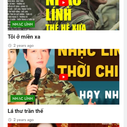
NHẠC LÍNH
Tôi ở miền xa
2 years ago
NHẠC LÍNH
Lá thư trần thế
2 years ago