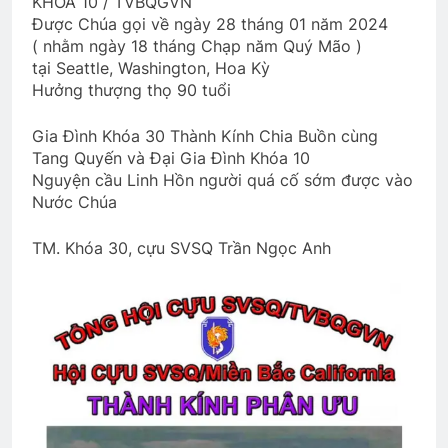
KHÓA 10 / TVBQGVN
Được Chúa gọi về ngày 28 tháng 01 năm 2024
( nhằm ngày 18 tháng Chạp năm Quý Mão )
Trận đánh đầu tiên, trận đánh cuối
tại Seattle, Washington, Hoa Kỳ
cùng
Hưởng thượng thọ 90 tuổi
2 Years Ago
Gia Đình Khóa 30 Thành Kính Chia Buồn cùng
Tang Quyến và Đại Gia Đình Khóa 10
HỎI LÀM QUEN
Nguyện cầu Linh Hồn người quá cố sớm được vào
3 Years Ago
Nước Chúa
TM. Khóa 30, cựu SVSQ Trần Ngọc Anh
ĐỪNG NÓI YÊU TÔI (William
Shakespeare)
3 Years Ago
English For Today book 2
1 Year Ago