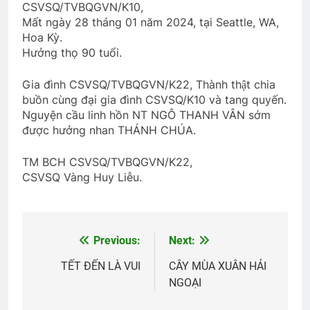
2 Years Ago
CSVSQ/TVBQGVN/K10,
Mất ngày 28 tháng 01 năm 2024, tại Seattle, WA,
Hoa Kỳ.
Hưởng thọ 90 tuổi.
HÃY SẴN SÀNG! (Rabindranath
Tagore)
Gia đình CSVSQ/TVBQGVN/K22, Thành thật chia
3 Years Ago
buồn cùng đại gia đình CSVSQ/K10 và tang quyến.
Nguyện cầu linh hồn NT NGÔ THANH VÂN sớm
được hưởng nhan THÁNH CHÚA.
Tâm thư Tổng Hội Trưởng
2 Years Ago
TM BCH CSVSQ/TVBQGVN/K22,
CSVSQ Vàng Huy Liễu.
DỪNG BÊN RỪNG ĐÊM TUYẾT GIÁ
(Robert Frost)
3 Years Ago
Previous:
Next:
Post
navigation
TẾT ĐẾN LÀ VUI
CÂY MÙA XUÂN HẢI
NGOẠI
Quân Kỳ – Quân Phục
2 Years Ago