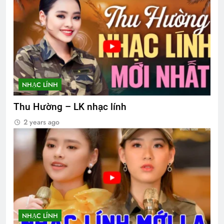
NHẠC LÍNH
Thu Hường – LK nhạc lính
2 years ago
NHẠC LÍNH