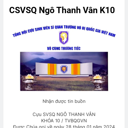
1 Year Ago
CSVSQ Ngô Thanh Vân K10
Thiệp mời tham dự ĐHĐKVBTC 2024
2 Years Ago
CSVSQ TRẦN ĐĂNG PHONG K17
2 Years Ago
LÚC ANH LÌA BỎ (Lưu Hiểu Ba)
3 Years Ago
Nhận được tin buồn
PHONG THƯ ĐỦ Ý (Lưu Hiểu Ba)
Cựu SVSQ NGÔ THANH VÂN
3 Years Ago
KHÓA 10 / TVBQGVN
Được Chúa gọi về ngày 28 tháng 01 năm 2024