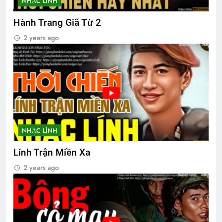
NHẠC LÍNH
Hành Trang Giã Từ 2
2 years ago
NHẠC LÍNH
Lính Trận Miền Xa
2 years ago