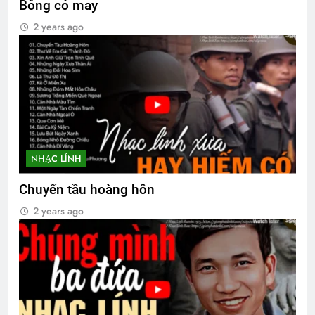
Bông cỏ may
CTBCTY Tập II chương 20
2 years ago
3 Years Ago
QUÀ TẶNG CỦA ANH LÍNH THỦY
3 Years Ago
Thư mời tham dự xuất bản Đa Hiệu 127
NHẠC LÍNH
3 Years Ago
Chuyến tầu hoàng hôn
2 years ago
Tâm Thư của Ban Tổ Chức ĐH 2026
1 Year Ago
Nỗi niềm cùng em
3 Years Ago