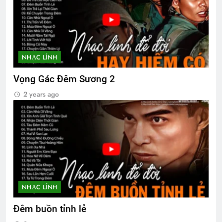
2 Years Ago
Văn Thư 003/TH nhiệm kỳ 2024-2026
2 Years Ago
NHẠC LÍNH
Vọng Gác Đêm Sương 2
QUÊ HƯƠNG
Thăm NT Cao Yết K16
2 years ago
3 Years Ago
2 Years Ago
NHẠC LÍNH
Đêm buồn tỉnh lẻ