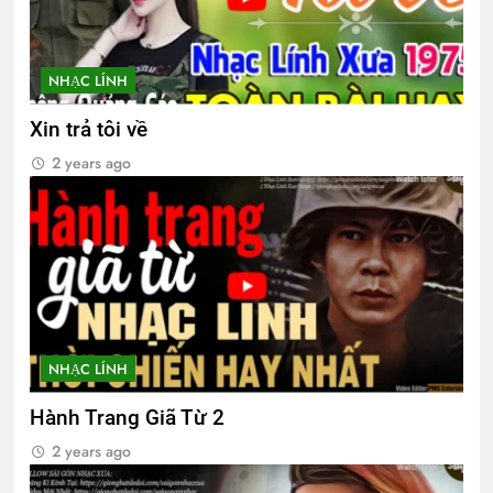
Frost)
3 Years Ago
NHẠC LÍNH
TÔI ĐÃ ĐẾN NƠI (Natasha Josefowitz)
Xin trả tôi về
3 Years Ago
2 years ago
Asia mừng Xuân
2 Years Ago
Trên 4 vùng chiến thuật
2 Years Ago
NHẠC LÍNH
Hành Trang Giã Từ 2
SỐNG LÀ PHỤC VỤ (Rabindranath
2 years ago
Tagore)