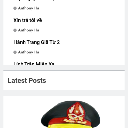
LỬA…LỬA…LỬA!!!
Anthony Ha
2 Years Ago
Xin trả tôi về
Phóng sự Ấp Bắc 1963
Anthony Ha
2 Years Ago
Hành Trang Giã Từ 2
Anthony Ha
English For Today book 6
Lính Trận Miền Xa
1 Year Ago
Anthony Ha
Latest Posts
CSVSQ Nguyễn Văn Long K17
2 Years Ago
BÀI CA “GIÁO DỤC CÔNG DÂN” (Lỗ
Tấn)
3 Years Ago