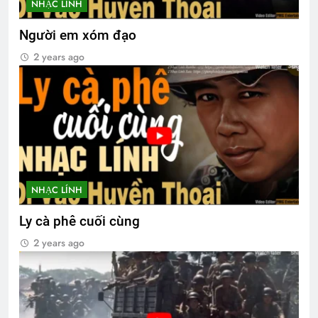
NHẠC LÍNH
Người em xóm đạo
2 years ago
NHẠC LÍNH
Ly cà phê cuối cùng
2 years ago