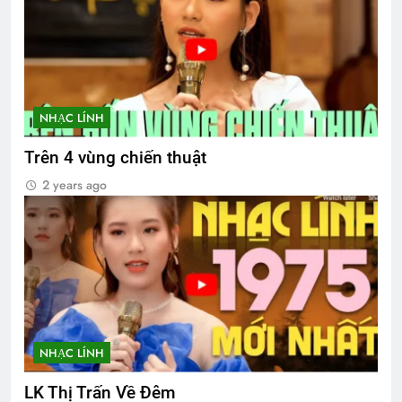
NHẠC LÍNH
Trên 4 vùng chiến thuật
2 years ago
NHẠC LÍNH
LK Thị Trấn Về Đêm