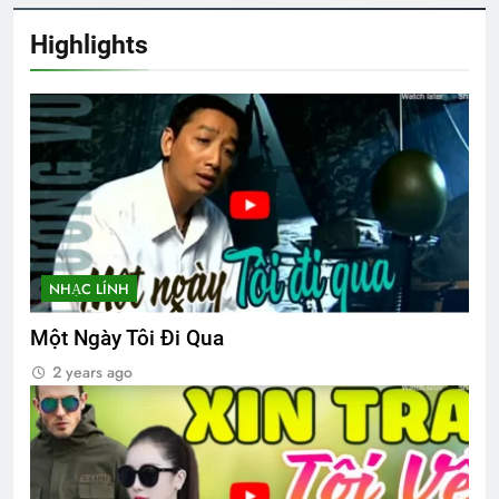
Highlights
Ý nghĩa tên các khóa
3 Years Ago
Tâm Sự Ngày Xuân
2 Years Ago
Truyện ngắn tuyển tập 1
3 Years Ago
NHẠC LÍNH
Một Ngày Tôi Đi Qua
DỪNG BÊN RỪNG ĐÊM TUYẾT GIÁ
2 years ago
(Robert Frost)
3 Years Ago
KHÔNG GÌ VÀNG CÓ THỂ Ở LẠI (Robert