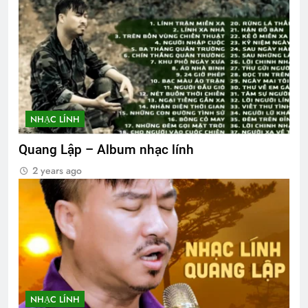
NHẠC LÍNH
Quang Lập – Album nhạc lính
2 years ago
NHẠC LÍNH