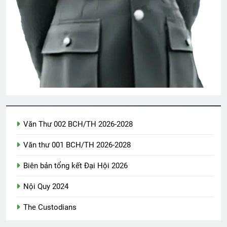
Văn Thư 004/TH nhiệm kỳ 2024-2026
2 Years Ago
ANH BIẾT EM ĐI CHẲNG TRỞ VỀ
3 Years Ago
MÙA THU VÀ TÌNH YÊU
2 Years Ago
Văn Thư 002 BCH/TH 2026-2028
Văn thư 001 BCH/TH 2026-2028
Hoa Kỳ giải mã hồ sơ VN năm 1963
2 Years Ago
Biên bản tổng kết Đại Hội 2026
Nội Quy 2024
English For Today book 3
The Custodians
1 Year Ago