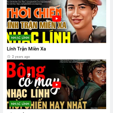
3 Years Ago
Lá thư cho người thầy cũ
2 Years Ago
NHẠC LÍNH
CTBCTY – Tập I – Chương 7
Lính Trận Miền Xa
3 Years Ago
2 years ago
Thăm NT Lê Văn Tính K3
2 Years Ago
HOA ĐÀO (Lỗ Tấn)
3 Years Ago
NHẠC LÍNH