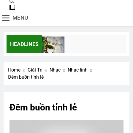
MENU
HEADLINES
CTBCTY Tập II Chương 12
3 Years Ago
Home
Giải Trí
Nhạc
Nhạc lính
Đêm buồn tỉnh lẻ
Set name, upload AVATAR, and cover
photo
2 Years Ago
Đêm buồn tỉnh lẻ
Thăm CSVSQ Nguyễn Minh Quan K17
2 Years Ago