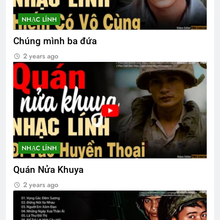
NHẠC LÍNH
TVBQGVN video collections
3 Years Ago
Chúng mình ba đứa
2 years ago
Quân Kỳ – Quân Phục
2 Years Ago
PHONG THƯ ĐỦ Ý (Lưu Hiểu Ba)
3 Years Ago
NHẠC LÍNH
CHUYỆN TÌNH BƯỚM TRẮNG
Quán Nửa Khuya
3 Years Ago
2 years ago
Ngày Xuân Tái Ngộ