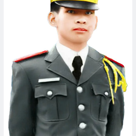
YÊU KHÔNG DÁM NÓI
3 Years Ago
Quang Lập – Album nhạc lính
2 Years Ago
Chuyện của tôi
Xuân Đã Về
3 Years Ago
2 Years Ago
Tiểu sử Khóa 28 TVBQGVN
2 Years Ago