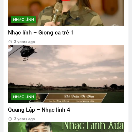
NHẠC LÍNH
Nhạc lính – Giọng ca trẻ 1
3 years ago
NHẠC LÍNH
Quang Lập – Nhạc lính 4
3 years ago