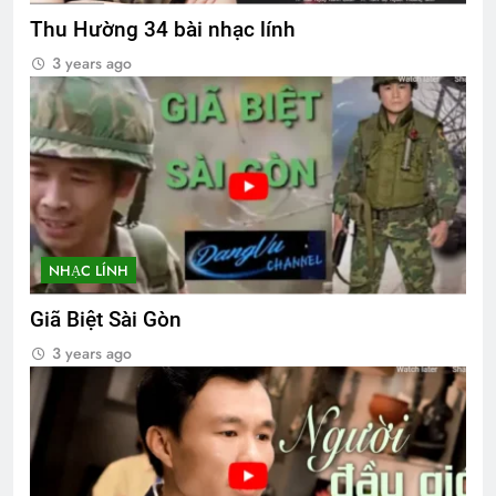
Thu Hường 34 bài nhạc lính
3 years ago
NHẠC LÍNH
Giã Biệt Sài Gòn
3 years ago