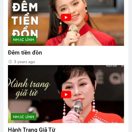
NHẠC LÍNH
Đêm tiền đồn
3 years ago
NHẠC LÍNH
Hành Trang Giã Từ