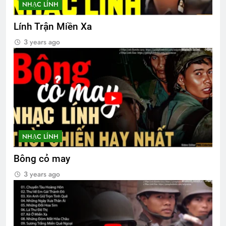
NHẠC LÍNH
Lính Trận Miền Xa
Một Ngày Tôi Đi Qua
3 years ago
2 Years Ago
CSVSQ Đặng Dân An K25
2 Years Ago
Chúng mình ba đứa
30 bài nhạc lính
NHẠC LÍNH
2 Years Ago
2 Years Ago
Bông cỏ may
3 years ago
CSVSQ Trần Duyên Sơn K23
3 Years Ago