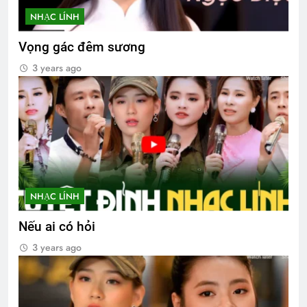
NHẠC LÍNH
Vọng gác đêm sương
3 years ago
NHẠC LÍNH
Nếu ai có hỏi
3 years ago