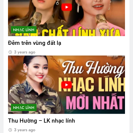
NHẠC LÍNH
Đêm trên vùng đất lạ
3 years ago
NHẠC LÍNH
Thu Hường – LK nhạc lính
3 years ago