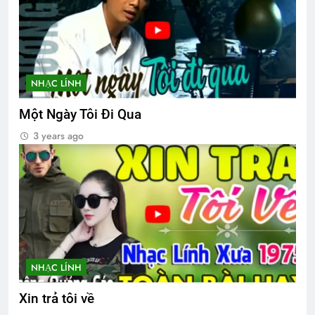
Ban Chấp Hành Tổng Hội
3 Years Ago
NHẠC LÍNH
Ủy viên Xã Hội chúc Giáng Sinh & năm
mới
Một Ngày Tôi Đi Qua
3 Years Ago
3 years ago
Lính xa nhà
2 Years Ago
TÔN CHỦ CỦA TÔI (Rabindranath
Tagore)
NHẠC LÍNH
3 Years Ago
Xin trả tôi về