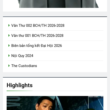
2 Years Ago
Trăng tàn trên hè phố
Văn Thư 002 BCH/TH 2026-2028
2 Years Ago
Văn thư 001 BCH/TH 2026-2028
Biên bản tổng kết Đại Hội 2026
Người em xóm đạo
2 Years Ago
Nội Quy 2024
The Custodians
Tâm Thư của Ban Tổ Chức ĐH 2026
1 Year Ago
Highlights
CTBCTY Tập IV chương 37
3 Years Ago