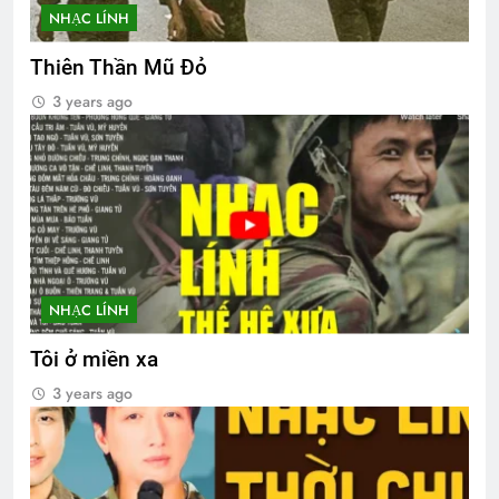
NHẠC LÍNH
Thiên Thần Mũ Đỏ
3 years ago
NHẠC LÍNH
Tôi ở miền xa
3 years ago