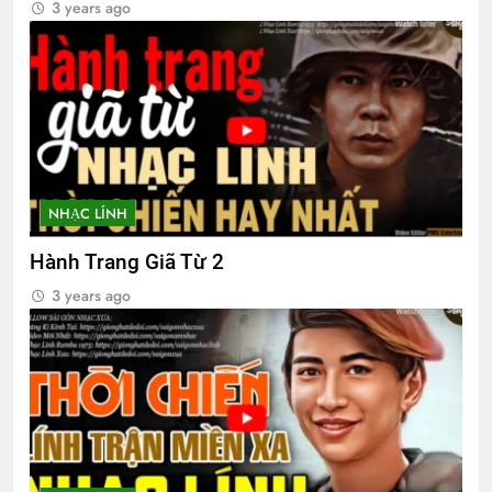
3 years ago
Chiến tranh bên cạnh, tình yêu
3 Years Ago
CTBCTY Tập II chương 14
Lễ mãn khóa
3 Years Ago
2 Years Ago
NHẠC LÍNH
Hội Võ Bị OREGON thăm NT Trần Văn
Thư K13
Hành Trang Giã Từ 2
2 Years Ago
3 years ago
CỬA KHÔNG KHÓA (Robert Frost)
3 Years Ago
MƯA XUÂN (Sara Teasdale)
3 Years Ago