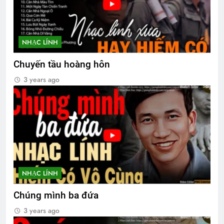
TT Nguyễn Văn Thiệu nhậm chức 1967
2 Years Ago
NHẠC LÍNH
CSVSQ Quách Đức Chung K10
Chuyến tầu hoàng hôn
2 Years Ago
3 years ago
NHẠC LÍNH
Chúng mình ba đứa
3 years ago