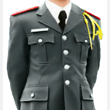
CTBCTY Tập IV chương 43
3 Years Ago
Văn thư 001 BCH/TH 2026-2028
2 Weeks Ago
CSVSQ Nguyễn Văn Dũng K17
2 Years Ago
ĐÔI MẮT
3 Years Ago
Đêm Xuân – Phạm Duy – Thái Hiền