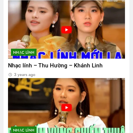
NHẠC LÍNH
Nhạc lính – Thu Hường – Khánh Linh
3 years ago
NHẠC LÍNH