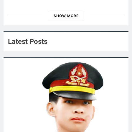
CSVSQ Nguyễn Kha K14
3 Years Ago
SHOW MORE
ĐẠI HỘI 2024
Nội Quy 2024
Nhạc Xuân 2024
2 Years Ago
Latest Posts
HÃY GỌI ANH ĐI (Rabindranath
Tagore)
3 Years Ago
Đàu Xuân Lính Chúc
2 Years Ago
CTBCTY Tập IV chương 42
3 Years Ago