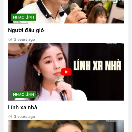
NHẠC LÍNH
Người đầu gió
3 years ago
NHẠC LÍNH
Lính xa nhà
3 years ago