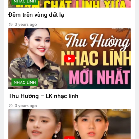
NHẠC LÍNH
Đêm trên vùng đất lạ
3 years ago
NHẠC LÍNH
Thu Hường – LK nhạc lính
3 years ago