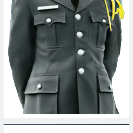
3 Years Ago
Nụ Tầm Xuân
NT Phạm Ngọc Thiệp K7
2 Years Ago
2 Years Ago
GIỮ LẤY NỤ CƯỜI
Tài Liệu
3 Years Ago
2 Years Ago
Album 7
Nhạc lính trước 1975
3 Years Ago
2 Years Ago