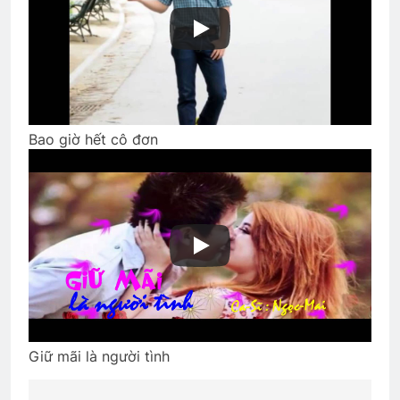
3 Years Ago
Anthony ‘s collections
2 Years Ago
Bao giờ hết cô đơn
CTBCTY Tập II chương 13
3 Years Ago
TÌNH YÊU & HOÀN CẢNH
3 Years Ago
CSVSQ Nguyễn Văn Vĩnh K19
3 Years Ago
Giữ mãi là người tình