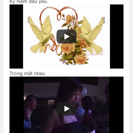
Kỷ niệm dấu yêu.
Vẫy tay ngậm ngùi
2 Years Ago
Tướng Nguyễn Vĩnh Nghi K5
1 Year Ago
Trong mắt nhau
Thăm Bạn TẠ MẠNH HUY K19
2 Years Ago
Thăm CSVSQ TRƯƠNG VĂN VÂN K20
2 Years Ago