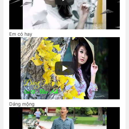
NHỮNG VÌ SAO (Aphonse Daudet)
3 Years Ago
Hương Thầm
Quang Lập – Nhạc lính 4
Em có hay
2 Years Ago
2 Years Ago
TẠI SAO?
3 Years Ago
THÊM XUÂN NÀY, TA NGỒI CHỜ ĐỢI
THỬ
2 Years Ago
Dáng mộng
QUÀ TẶNG (Rabindranath Tagore)