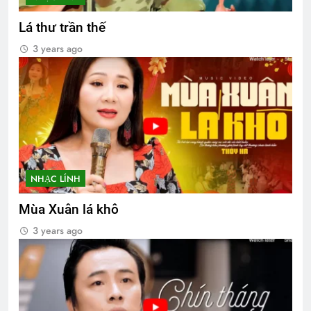
Lá thư trần thế
3 years ago
NHẠC LÍNH
Mùa Xuân lá khô
3 years ago