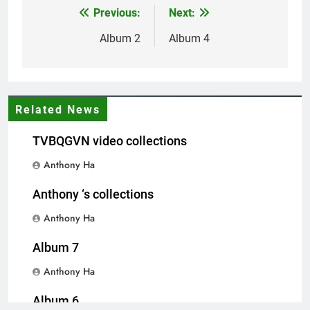
Quang Lập – Nhạc lính 2
Previous:
Next:
Post
2 Years Ago
navigation
Album 2
Album 4
MÙA XUÂN, NGHĨ VỀ DALAT
3 Years Ago
Related News
TVBQGVN video collections
English For Today book 5
1 Year Ago
Anthony Ha
Anthony ‘s collections
The Silent Night
Anthony Ha
3 Years Ago
Album 7
Anthony Ha
Thăm CSVSQ Mai Vĩnh Phu K22
2 Years Ago
Album 6