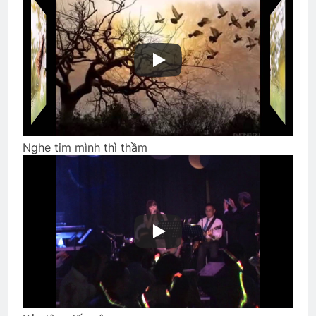
CSVSQ Lương Văn Hơi K8
2 Years Ago
BÀI CA “NGƯỜI TỐT” (Lỗ Tấn)
3 Years Ago
Nghe tim mình thì thầm
HOA ĐÀO (Lỗ Tấn)
3 Years Ago
Upload Video lên your own profile
2 Years Ago
Tiểu Đoàn 2 TQLC VNCH
Ngủ Đi Em!
2 Years Ago
2 Years Ago