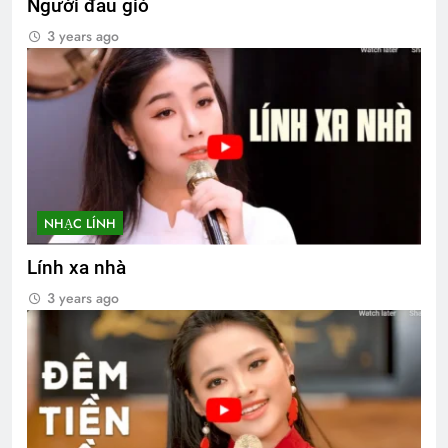
Người đầu gió
3 years ago
NHẠC LÍNH
Lính xa nhà
3 years ago