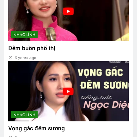
NHẠC LÍNH
Đêm buồn phố thị
3 years ago
NHẠC LÍNH
Vọng gác đêm sương