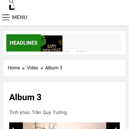
MENU
HEADLINES
Happy New Year 2024
3 Years Ago
Home
Video
Album 3
Hành Trang Giã Từ
2 Years Ago
Album 3
CSVSQ Thái Hữu Dư K16
Tình khúc Trần Quý Tường
3 Years Ago