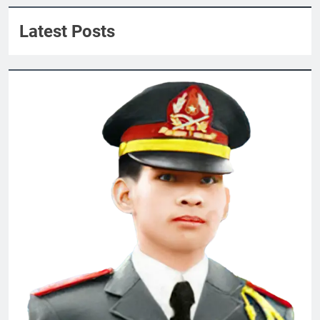
Anthony Ha
Latest Posts
ĐÀO MAI DÀNH TẶNG
3 Years Ago
Cao nguyên sau ngày đình chiến
3 Years Ago
CSVSQ Nguyễn Hữu Cước K21
1 Year Ago
Thăm CSVSQ PHẠM VĂN MAI K20
2 Years Ago
CTBCTY Tập II Chương 18