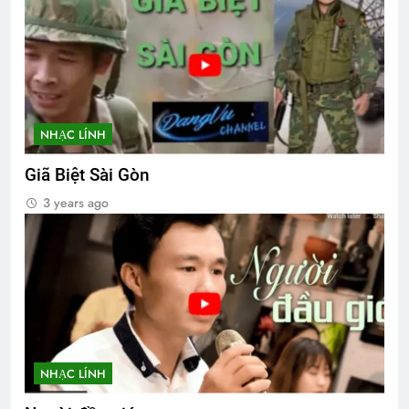
NHẠC LÍNH
Giã Biệt Sài Gòn
3 years ago
NHẠC LÍNH