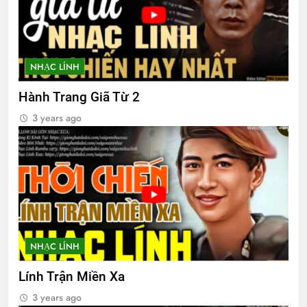
NHẠC LÍNH
Hành Trang Giã Từ 2
3 years ago
NHẠC LÍNH
Lính Trận Miền Xa
3 years ago