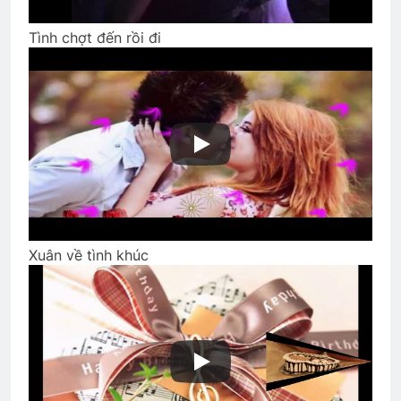
CTBCTY – Tập I – Chương 11
3 Years Ago
Tình chợt đến rồi đi
Quân Lực Việt Nam Cộng Hòa
2 Years Ago
SỐNG LÀ PHỤC VỤ (Rabindranath
Tagore)
3 Years Ago
Xuân về tình khúc
TRĂNG DỆT NGUỒN THƠ
3 Years Ago
Xuân này con không về
2 Years Ago