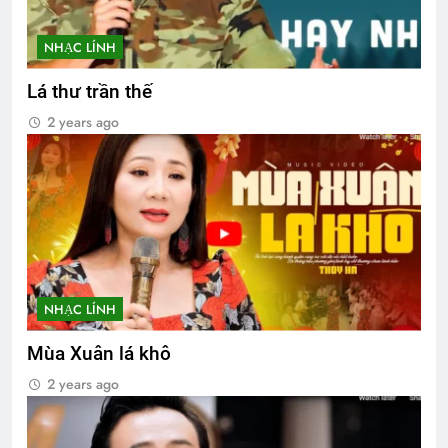
NHẠC LÍNH
Lá thư trần thế
2 years ago
NHẠC LÍNH
Mùa Xuân lá khô
2 years ago