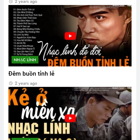
2 years ago
Sống ở đời
3 Years Ago
NHẠC LÍNH
Đêm buồn tỉnh lẻ
2 years ago