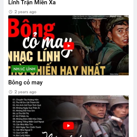
Lính Trận Miền Xa
UỐNG RƯỢU MỘT MÌNH (Lý Bạch)
2 years ago
3 Years Ago
Mùa xuân đó có em
2 Years Ago
NHẠC LÍNH
PHONG THƯ ĐỦ Ý (Lưu Hiểu Ba)
3 Years Ago
Bông cỏ may
2 years ago
Tâm sự Nguyễn Đức Thạch K24
2 Years Ago
Trên 4 vùng chiến thuật
2 Years Ago