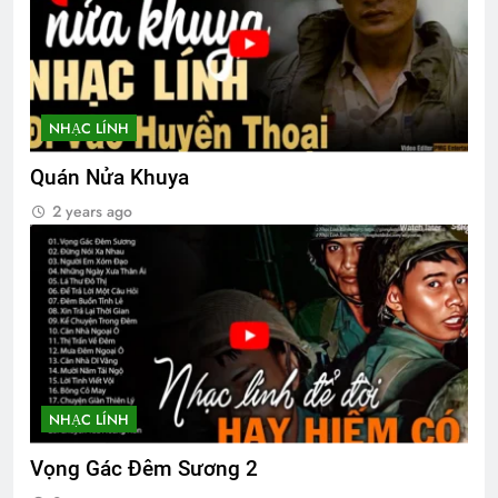
Lữ Đoàn 3 Nhảy Dù VNCH
2 Years Ago
NHẠC LÍNH
CTBCTY Tập IV chương 36
3 Years Ago
Quán Nửa Khuya
2 years ago
CSVSQ Phan Thanh Miên K20
2 Years Ago
Chiến tranh bên cạnh, tình yêu
3 Years Ago
NHẠC LÍNH
CTBCTY – Tập I – Chương 9
Vọng Gác Đêm Sương 2
3 Years Ago