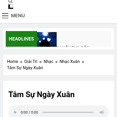
MENU
HEADLINES
TAY ANH EM HÃY TỰA ĐẦU
3 Years Ago
Home
Giải Trí
Nhạc
Nhạc Xuân
Tâm Sự Ngày Xuân
Xuân này con không về
2 Years Ago
Tâm Sự Ngày Xuân
CTBCTY – Tập I – Chương 7
3 Years Ago