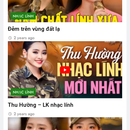
NHẠC LÍNH
Đêm trên vùng đất lạ
2 years ago
NHẠC LÍNH
Thu Hường – LK nhạc lính
2 years ago