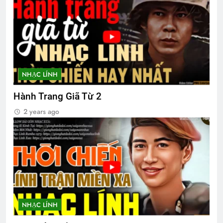
2 Years Ago
CTBCTY Tập III chương 30
3 Years Ago
NHẠC LÍNH
Liên Đoàn 31 BDQ VNCH
Hành Trang Giã Từ 2
2 Years Ago
2 years ago
HÃY GỌI ANH ĐI (Rabindranath
Tagore)
3 Years Ago
CSVSQ TRẦN ĐĂNG PHONG K17
2 Years Ago
NHẠC LÍNH