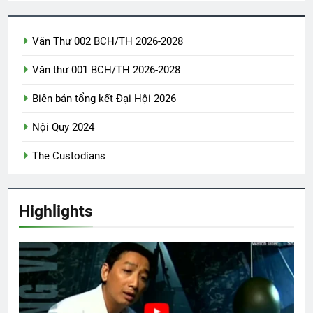
2 Years Ago
Văn Thư 002 BCH/TH 2026-2028
CSVSQ Đinh Viết Hạp K13
Văn thư 001 BCH/TH 2026-2028
2 Years Ago
Biên bản tổng kết Đại Hội 2026
English For Today book 2
Nội Quy 2024
1 Year Ago
The Custodians
Thăm CSVSQ Trần Ngọc Lạc K30
Highlights
2 Years Ago
HVB/BCL Tân Niên 2024
3 Years Ago