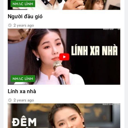
NHẠC LÍNH
Người đầu gió
2 years ago
NHẠC LÍNH
Lính xa nhà
2 years ago