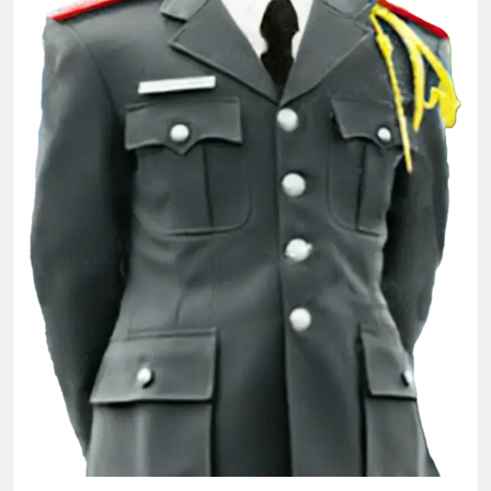
Khúc nhạc mừng xuân
2 Years Ago
CTBCTY – Tập I – Chương 8
3 Years Ago
Thượng Đức 1974
2 Years Ago
Thăm CSVSQ Nguyễn Công Hiệp K5
2 Years Ago
Tiểu Đoàn 36 BĐQ VNCH