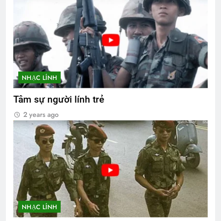
NHẠC LÍNH
Tâm sự người lính trẻ
2 years ago
NHẠC LÍNH