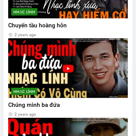
NHẠC LÍNH
Phân Ưu CSVSQ Nguyễn Lạn K20
Chuyến tầu hoàng hôn
2 Years Ago
2 years ago
Hội VB.Oregon Thăm Viếng CSVSQ Cao
Văn Lợi K21
2 Years Ago
Xuân Ca
NHẠC LÍNH
2 Years Ago
Chúng mình ba đứa
2 years ago
Cao nguyên sau ngày đình chiến
3 Years Ago