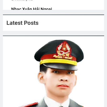
3 Years Ago
Nhạc Xuân Hải Ngoại
Anthony Ha
Tân Khóa Sinh TVBQGVN
An Lộc 1972
Latest Posts
2 Years Ago
2 Years Ago
Phóng sự Ấp Bắc 1963
2 Years Ago
BUỒN SẼ QUA, NÀO EM HÃY CƯỜI
TƯƠI!
3 Years Ago
Đêm trên vùng đất lạ
2 Years Ago