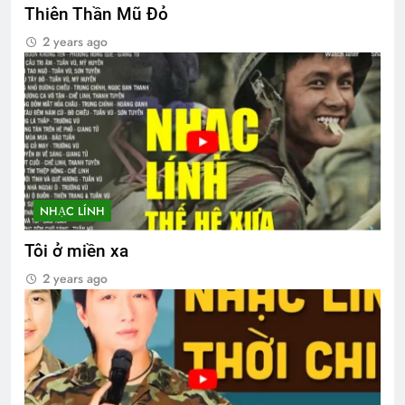
Thiên Thần Mũ Đỏ
2 years ago
NHẠC LÍNH
Tôi ở miền xa
2 years ago