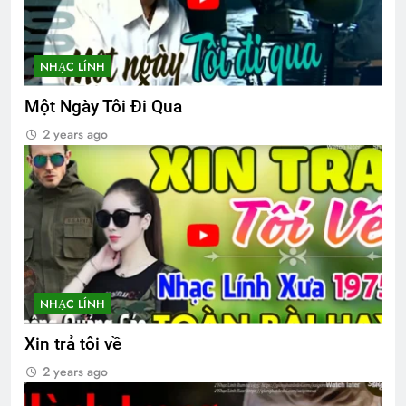
Asia mừng Xuân
2 Years Ago
NHẠC LÍNH
Một Ngày Tôi Đi Qua
Hội Võ Bị OREGON thăm NT Trần Văn
Thư K13
2 years ago
2 Years Ago
CTBCTY Tập IV chương 39
3 Years Ago
Đoản Ca Xuân
Điệp Khúc Mùa Xuân
NHẠC LÍNH
2 Years Ago
2 Years Ago
Xin trả tôi về
2 years ago
Tình Tự Mùa Xuân