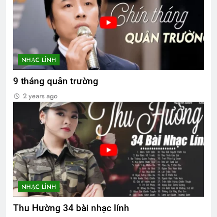
NHẠC LÍNH
9 tháng quân trường
2 years ago
NHẠC LÍNH
Thu Hường 34 bài nhạc lính