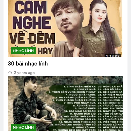
NHẠC LÍNH
30 bài nhạc lính
2 years ago
NHẠC LÍNH