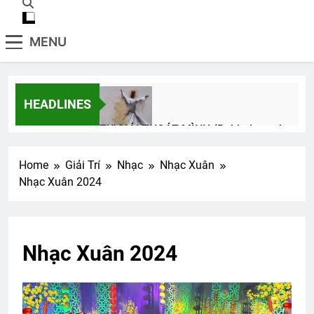
MENU
HEADLINES
TỰ GIẢI THOÁT MÌNH (Rabindranath
Tagore)
3 Years Ago
Home
Giải Trí
Nhạc
Nhạc Xuân
Nhạc Xuân 2024
GẶP GỠ LÀM CHI
3 Years Ago
Nhạc Xuân 2024
Phân Ưu CSVSQ Võ Thiện Trung K24
2 Years Ago