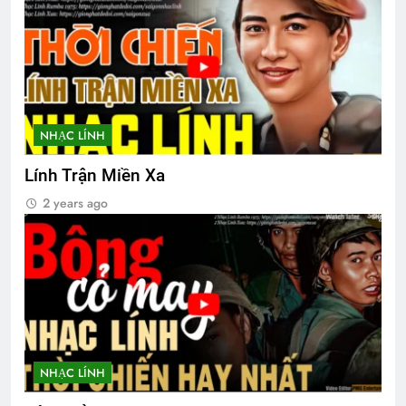
Nhị vị THT chúc Giáng Sinh & Năm mới
3 Years Ago
NHẠC LÍNH
Thượng Đức 1974
Lính Trận Miền Xa
2 Years Ago
2 Years Ago
Lính Trận Miền Xa
2 years ago
TRÁI TIM HÀNH KHẤT (Rabindranath
Tagore)
3 Years Ago
Thu Hường – LK nhạc lính
2 Years Ago
NHẠC LÍNH