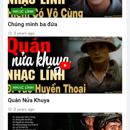
NHẠC LÍNH
HÃY GỌI ANH ĐI (Rabindranath
Chúng mình ba đứa
Tagore)
3 Years Ago
2 years ago
Văn thư BCH-TH
2 Years Ago
CSVSQ Huỳnh Như Pháp K26
NHẠC LÍNH
3 Years Ago
Quán Nửa Khuya
2 years ago
THP/TT chúc Giáng Sinh & năm mới
3 Years Ago