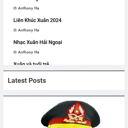
3 Years Ago
Anthony Ha
Liên Khúc Xuân 2024
Văn Thư 005/TH nhiệm kỳ 2024-2026
Anthony Ha
2 Years Ago
Nhạc Xuân Hải Ngoại
Thăm NT Tạ Trần Quân K17 và phu
Anthony Ha
nhân
Xuân và tuổi trẻ
2 Years Ago
Anthony Ha
Latest Posts
MÙA XUÂN ĐANG VỀ, VỀ CÙNG ANH,
EM NHÉ!
3 Years Ago
Cựu SVSQ Nguyễn Văn Hậu K16
3 Years Ago