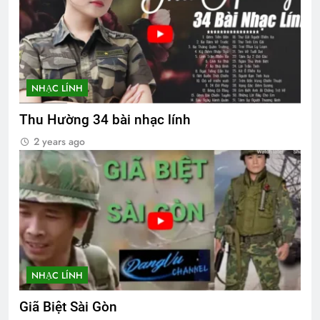
NHẠC LÍNH
Thu Hường 34 bài nhạc lính
2 years ago
NHẠC LÍNH
Giã Biệt Sài Gòn