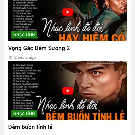
Upload Photo lên your own profile
2 Years Ago
NHẠC LÍNH
CHUYỆN TÌNH BƯỚM TRẮNG
3 Years Ago
Vọng Gác Đêm Sương 2
2 years ago
Phân Ưu CSVSQ Lương Huỳnh Hương
K16
2 Years Ago
NHẠC LÍNH
Đêm buồn tỉnh lẻ