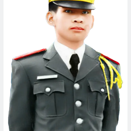
Album 3
Tiểu Đoàn 2 TQLC VNCH
3 Years Ago
2 Years Ago
MÙA XUÂN MUỐN NÓI
3 Years Ago
English For Today book 6
1 Year Ago
Xuân Đất Khách
EM ĐÃ ĐẾN
2 Years Ago
3 Years Ago