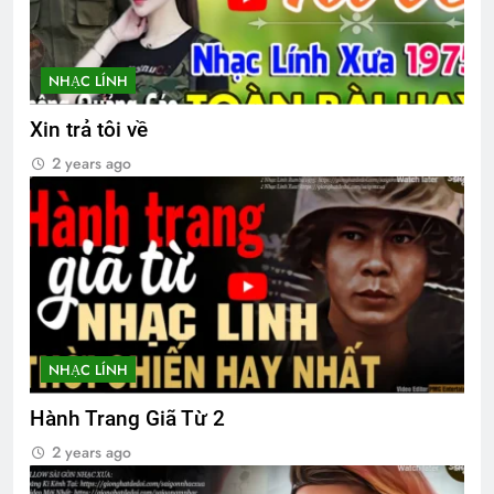
2 Years Ago
NHẠC LÍNH
Mùa xuân đầu tiên
Xin trả tôi về
2 Years Ago
2 years ago
BÀI CA NGƯỜI TÔI TỚ (Rabindranath
Tagore)
3 Years Ago
TÌNH YÊU & TÌNH BẠN (Emily Bronte)
3 Years Ago
NHẠC LÍNH
Hành Trang Giã Từ 2
Tâm sự người lính trẻ
2 years ago
2 Years Ago