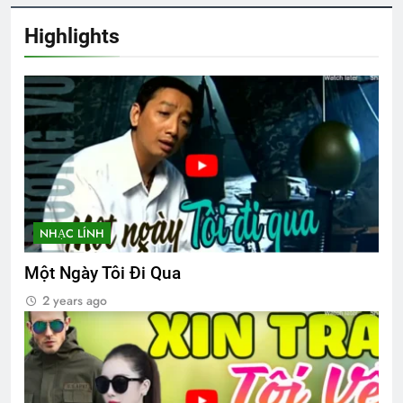
Highlights
Upload Video lên your own profile
2 Years Ago
Thăm QP Lâm Quy Tiên K12
2 Years Ago
Sơ lược về trường Võ Bị Quốc Gia Việt
Nam
NHẠC LÍNH
3 Years Ago
Một Ngày Tôi Đi Qua
2 years ago
CTBCTY Tập IV chương 38
3 Years Ago
Tâm thư Tổng Hội Trưởng