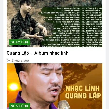
NHẠC LÍNH
Quang Lập – Album nhạc lính
2 years ago
NHẠC LÍNH