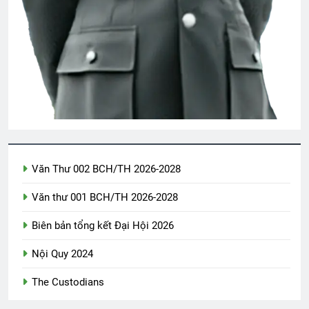
Tâm sự Nguyễn Đức Thạch K24
2 Years Ago
CTBCTY Tập II chương 22
3 Years Ago
CTBCTY – Tập I – Chương 2
3 Years Ago
Văn Thư 002 BCH/TH 2026-2028
Văn thư 001 BCH/TH 2026-2028
Thông báo quà lưu niệm
2 Years Ago
Biên bản tổng kết Đại Hội 2026
Nội Quy 2024
CSVSQ Lại Đình Đán K18
The Custodians
3 Years Ago