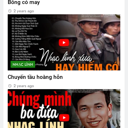
Bông cỏ may
Mùa xuân đó có em
2 years ago
2 Years Ago
MÙA XUÂN MUỐN NÓI
3 Years Ago
YÊU NGHĨA LÀ YÊU?
NHẠC LÍNH
3 Years Ago
Chuyến tầu hoàng hôn
2 years ago
Ban Trị Sự Đa Hiệu nhiệm kỳ 2022-
2024
2 Years Ago
VỀ ĐI, ĐỪNG CHỜ NỮA!
3 Years Ago