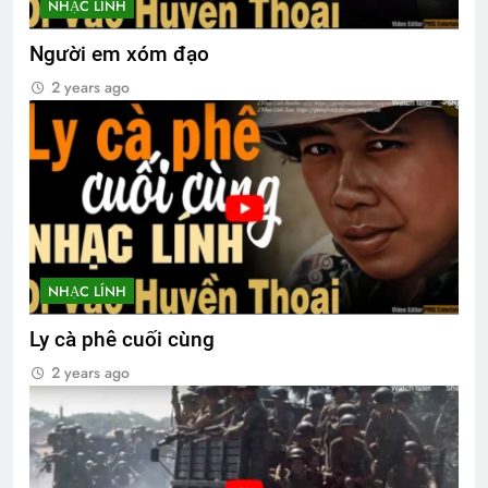
NHẠC LÍNH
Người em xóm đạo
2 years ago
NHẠC LÍNH
Ly cà phê cuối cùng
2 years ago