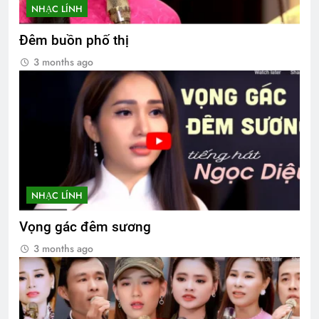
NHẠC LÍNH
Đêm buồn phố thị
3 months ago
NHẠC LÍNH
Vọng gác đêm sương
3 months ago