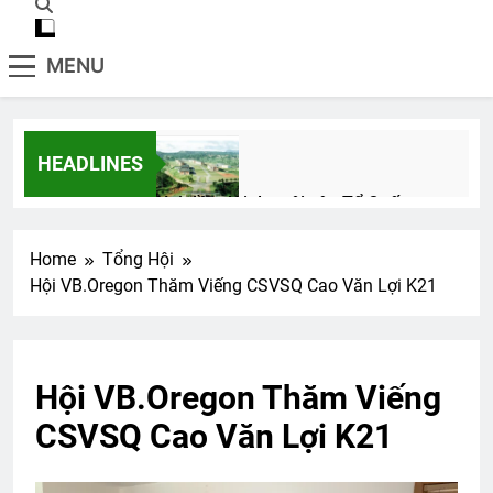
MENU
HEADLINES
Nơi đầu đời dạy tôi yêu Tổ Quốc
3 Years Ago
Home
Tổng Hội
Hội VB.Oregon Thăm Viếng CSVSQ Cao Văn Lợi K21
Anthony ‘s collections
2 Years Ago
Hội VB.Oregon Thăm Viếng
Tiểu Đoàn 1 Nhảy Dù VNCH
CSVSQ Cao Văn Lợi K21
2 Years Ago