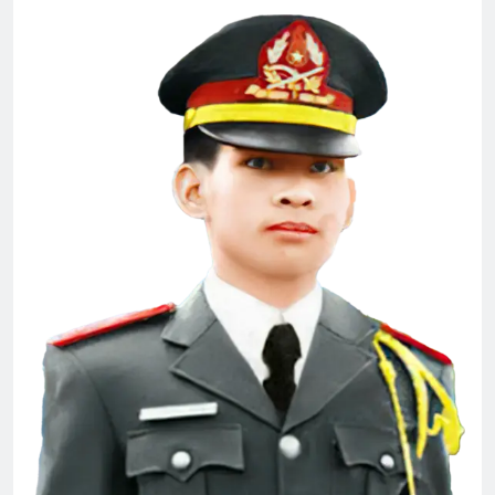
Diễn hành Quốc Khánh VNCH 1967
2 Years Ago
Chương Trình Tri Ân Tác Giả
2 Years Ago
Quân Kỳ – Quân Phục
2 Years Ago
ANH BIẾT EM ĐI CHẲNG TRỞ VỀ
3 Years Ago
9 tháng quân trường
2 Years Ago