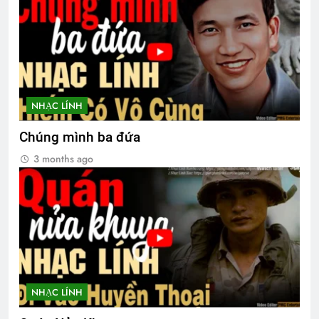
Website Đại Hội VBTC 2026
1 Year Ago
Hồi Ký: Những Uất Hận 1975
NHẠC LÍNH
3 Years Ago
Chúng mình ba đứa
3 months ago
QUÀ TẶNG CỦA ANH LÍNH THỦY
3 Years Ago
CHỈ CÓ MỘT NGƯỜI
3 Years Ago
NHẠC LÍNH
Phân Ưu CSVSQ Nguyễn Vĩnh Nghi K5
2 Years Ago