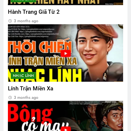
CTBCTY Tập III chương 29
Hành Trang Giã Từ 2
3 Years Ago
3 months ago
CTBCTY Tập III chương 33
3 Years Ago
MỘT ĐỜI DÂNG HIẾN (Rabindranath
Tagore)
3 Years Ago
NHẠC LÍNH
Lính Trận Miền Xa
CÓ ANH TRONG ĐỜI
3 months ago
3 Years Ago
Huy hiệu và phù hiệu animation
3 Months Ago