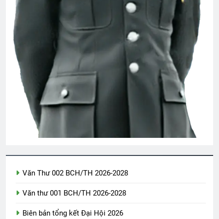
CTBCTY Tập II chương 13
3 Years Ago
TÌNH YÊU & TÌNH BẠN (Emily Bronte)
3 Years Ago
CON ĐƯỜNG MẮT KHÔNG NHÌN THẤY
(Rabindranath Tagore)
3 Years Ago
Văn Thư 002 BCH/TH 2026-2028
SỐNG LÀ PHỤC VỤ (Rabindranath
Tagore)
Văn thư 001 BCH/TH 2026-2028
3 Years Ago
Biên bản tổng kết Đại Hội 2026