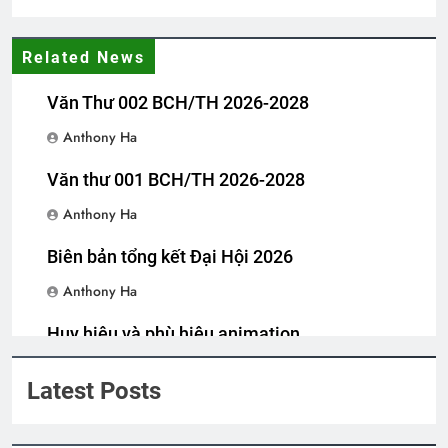
Related News
Thăm phu nhân NT Võ Thành Khiết K10
2 Years Ago
Văn Thư 002 BCH/TH 2026-2028
Anthony Ha
MỘT NGÀY MÙA XUÂN (Rabindranath
Văn thư 001 BCH/TH 2026-2028
Tagore)
3 Years Ago
Anthony Ha
Biên bản tổng kết Đại Hội 2026
THIẾU NỮ VÙNG SƠN CƯỚC
Anthony Ha
3 Years Ago
Huy hiệu và phù hiệu animation
Anthony Ha
Tâm Sự Ngày Xuân
HẸN MỘT TẾT VỀ
Latest Posts
2 Years Ago
3 Years Ago