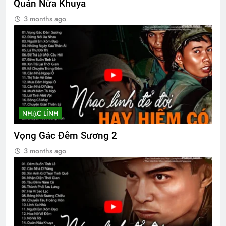
Quán Nửa Khuya
3 months ago
Album 4
3 Years Ago
Thăm CSVSQ PHẠM NGỌC THIỆP K7
2 Years Ago
NHẠC LÍNH
Happy New Year 2024
Vọng Gác Đêm Sương 2
3 Years Ago
3 months ago
NƠI TÂM TRÍ KHÔNG CÓ NỖI SỢ
(Rabindranath Tagore)
2 Years Ago