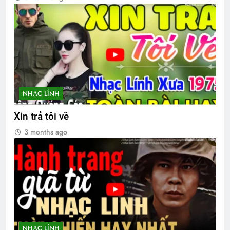
3 Years Ago
Thăm CSVSQ Phan Văn Ngọc K21
2 Years Ago
TÁM BỢM RƯỢU (Đỗ Phủ)
NHẠC LÍNH
3 Years Ago
Xin trả tôi về
3 months ago
Điệp Khúc Mùa Xuân
2 Years Ago
Bài Thơ Đau Thương Đầu Tháng 9
3 Years Ago
NHẠC LÍNH