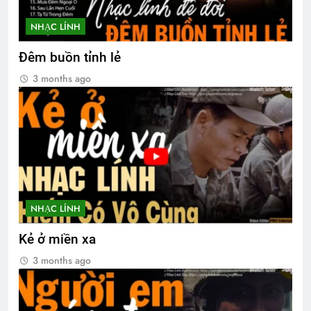
Video ĐHĐKVBTC 2024
NHẠC LÍNH
2 Years Ago
Đêm buồn tỉnh lẻ
3 months ago
NHẠC LÍNH
Kẻ ở miền xa
3 months ago