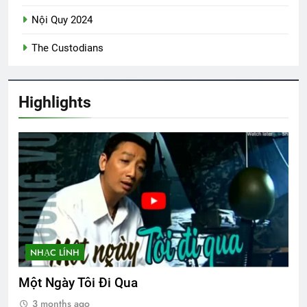
Nội Quy 2024
Trung Đoàn 44 Sư Đoàn 23 BB VNCH
2 Years Ago
The Custodians
Nắng Đông Trên Ngọn Cỏ Sầu
Highlights
3 Years Ago
TẾT, LẠI NHỚ ĐÀ LẠT
3 Years Ago
Phi Đoàn 518 VNCH
2 Years Ago
NHẠC LÍNH
Một Ngày Tôi Đi Qua
CTBCTY Tập II chương 15
3 months ago