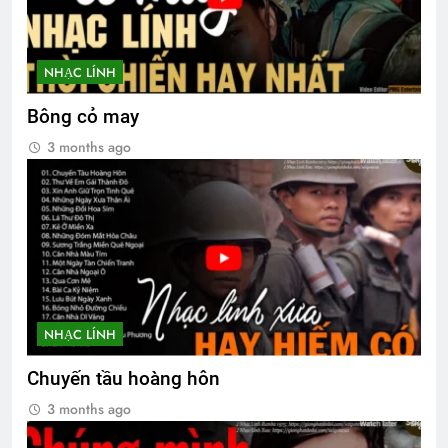
CSVSQ Trần Duy Xinh K10
NHẠC LÍNH
2 Years Ago
Bông cỏ may
3 months ago
Sơ lược về trường Võ Bị Quốc Gia Việt
Nam
3 Years Ago
The Silent Night
3 Years Ago
NHẠC LÍNH
Chuyến tầu hoàng hôn
Tướng Nguyễn Vĩnh Nghi K5 Flipbook
1 Year Ago
3 months ago