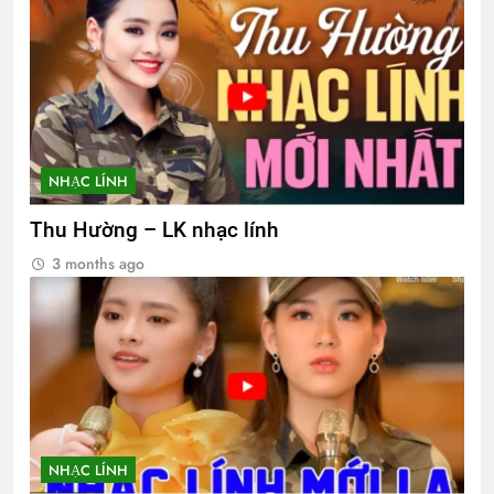
NHẠC LÍNH
Thu Hường – LK nhạc lính
3 months ago
NHẠC LÍNH