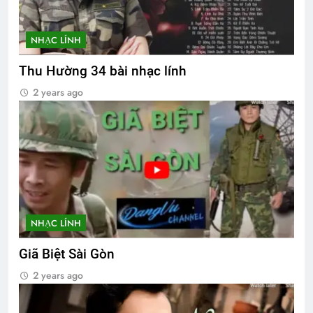
NHẠC LÍNH
Thu Hường 34 bài nhạc lính
2 years ago
NHẠC LÍNH
Giã Biệt Sài Gòn
2 years ago