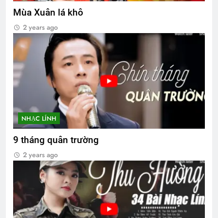
Mùa Xuân lá khô
2 years ago
NHẠC LÍNH
9 tháng quân trường
2 years ago