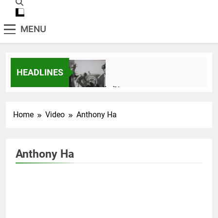
MENU
HEADLINES
Ra đi là hết rồi
3 Years Ago
Home
Video
Anthony Ha
MÙA XUÂN (William Blake)
3 Years Ago
Anthony Ha
Thăm CSVSQ Trần Thụy Ly K13
2 Years Ago