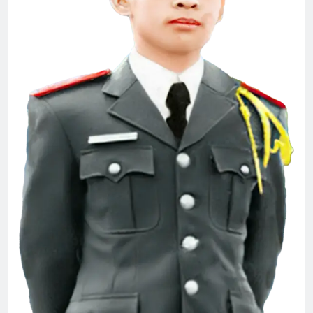
CTBCTY Tập II chương 19
3 Years Ago
XIN HÃY YÊU TÔI
3 Years Ago
LÍNH HẦU ĐẠI VƯƠNG (Rabindranath
Tagore)
2 Years Ago
Thăm CSVSQ Phan Văn Ngọc K21
2 Years Ago