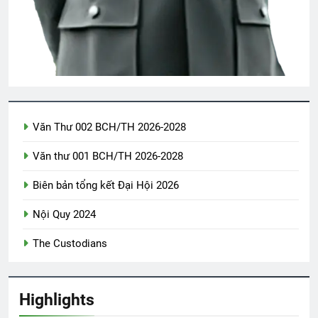
SVSQ Hà Trinh Tiết (Khóa 29)
3 Months Ago
KHÁT MONG TÌNH YÊU (Rabindranath
Tagore)
2 Years Ago
Văn Thư 002 BCH/TH 2026-2028
Văn thư 001 BCH/TH 2026-2028
Thông tin về ĐH ĐK VB TC 2024
2 Years Ago
Biên bản tổng kết Đại Hội 2026
Nội Quy 2024
Thăm CSVSQ MAI VĨNH PHU K22
The Custodians
2 Years Ago
Highlights
Biên Bản Hội Thảo ĐHĐ ĐHĐKVBTC
2024