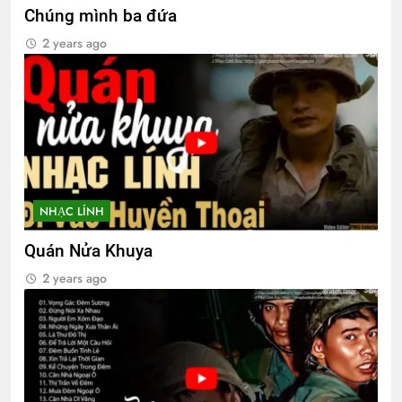
Chúng mình ba đứa
2 years ago
NHẠC LÍNH
Quán Nửa Khuya
2 years ago