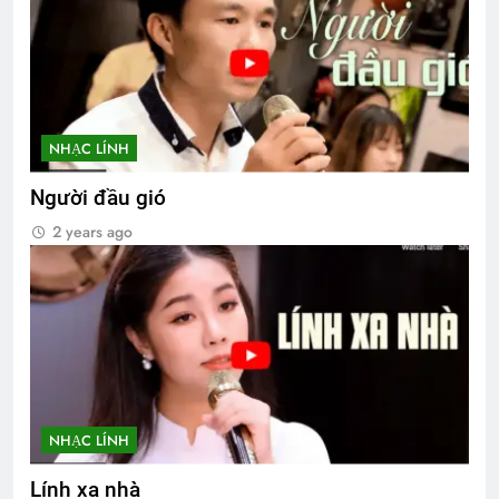
NHẠC LÍNH
Người đầu gió
2 years ago
NHẠC LÍNH
Lính xa nhà