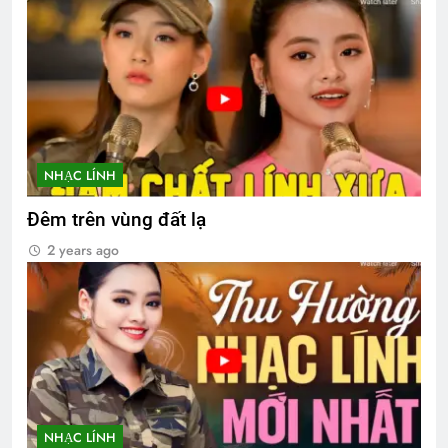
NHẠC LÍNH
Đêm trên vùng đất lạ
2 years ago
NHẠC LÍNH