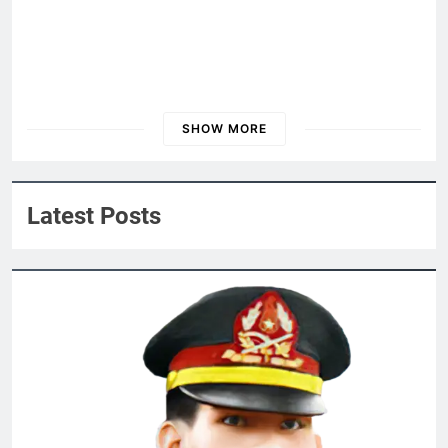
2 Years Ago
Xuân về: Nhớ em, nhớ “poncho” và
“cơm sấy”
3 Years Ago
SHOW MORE
ĐẠI HỘI 2024
Nội Quy 2024
HỎI LÀM QUEN
Đoản Ca Xuân
Latest Posts
3 Years Ago
2 Years Ago
BỤI TUYẾT (Robert Frost)
3 Years Ago
TIN VÀO MÙA XUÂN (Thiền Sư Mãn
Giác)
3 Years Ago