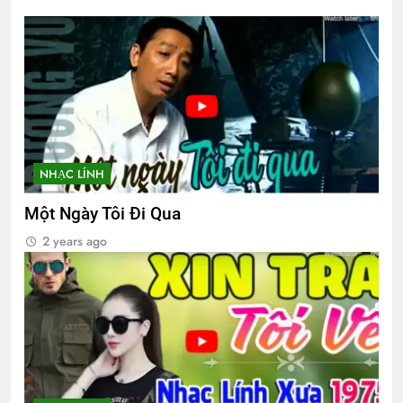
2 Years Ago
English For Today book 5
1 Year Ago
CSVSQ TRẦN ĐĂNG PHONG K17
NHẠC LÍNH
2 Years Ago
Một Ngày Tôi Đi Qua
2 years ago
Nụ Tầm Xuân
Chuyến tầu hoàng hôn
2 Years Ago
2 Years Ago
Phân Ưu CSVSQ Lương Huỳnh Hương
K16
2 Years Ago