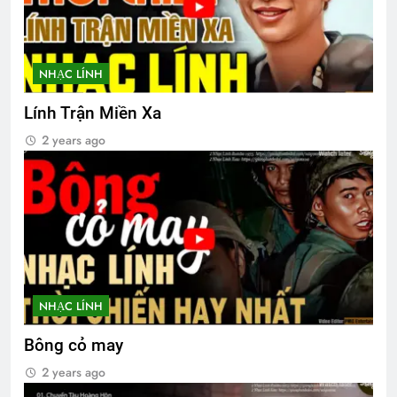
2 Years Ago
NHẠC LÍNH
Thu Hường 34 bài nhạc lính
2 Years Ago
Lính Trận Miền Xa
2 years ago
TỰ GIẢI THOÁT MÌNH (Rabindranath
Tagore)
3 Years Ago
CTBCTY Tập II Chương 17
3 Years Ago
NHẠC LÍNH
Bông cỏ may
2 years ago