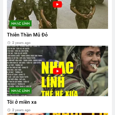
NHẠC LÍNH
Thiên Thần Mũ Đỏ
2 years ago
NHẠC LÍNH
Tôi ở miền xa
2 years ago