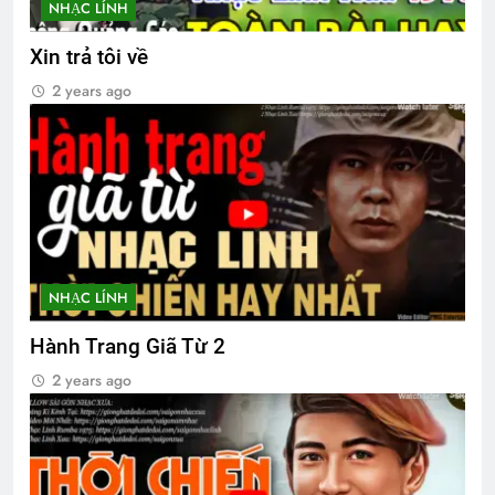
NHẠC LÍNH
CTBCTY Tập III chương 34
Xin trả tôi về
3 Years Ago
2 years ago
TIỆC ĐÊM Ở TRẠI HỌ TẢ (Đỗ Phủ)
3 Years Ago
QUÊ HƯƠNG
3 Years Ago
NHẠC LÍNH
Hành Trang Giã Từ 2
SVSQ công tác CTCT Quân Khu I
2 years ago
2 Years Ago
Tài Liệu