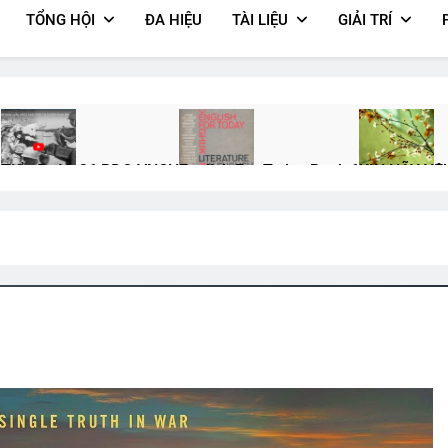
TỔNG HỘI
ĐA HIỆU
TÀI LIỆU
GIẢI TRÍ
ù
Tiểu Đoàn 36 BĐQ VNCH
English For Today Book 6
XIN HÃY YÊ
2 Years Ago
1 Year Ago
3 Years Ago
QP Nguyễn Văn Thuận K19/1
QUÊ HƯƠNG
Xuân Đã Về
Xin Trả
Ago
3 Years Ago
2 Years Ago
2 Years A
rt Frost)
Thăm CSVSQ PHẠM VĂN MẠI K20
Huy Hiệu Và Phù 
2 Years Ago
3 Months Ago