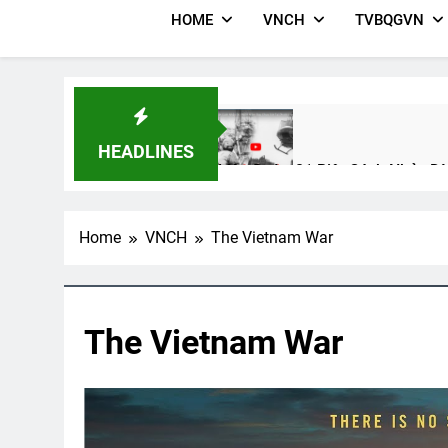
HOME
VNCH
TVBQGVN
HEADLINES
Liên Đoàn 81 Biệt Cách Nhảy D
2 Years Ago
Home
VNCH
The Vietnam War
CSVSQ Huỳnh Bá An K20
Thăm 
2 Years Ago
2 Years 
The Vietnam War
NGẢ ĐƯỜNG KHÔNG CHỌN (Robe
3 Years Ago