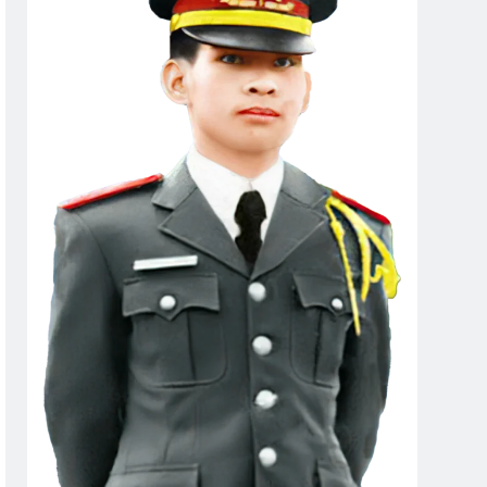
ng 2
Em Vẫn Là Mùa Xuân
2 Years Ago
ang Trưởng
CSVSQ Dư Ngọc Thanh K14
2 Years Ago
EGUIN (Alphonse Daudet)
IỆT TÌNH YÊU CỦA EM (Joanna Fuchs)
go
Quảng Trị 1972
Kẻ Ở Miền Xa
2 Years Ago
2 Years Ago