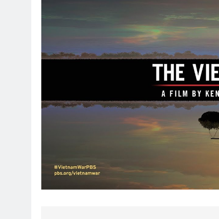
HOA ĐÀO (Lỗ Tấn)
Thăm CSVSQ 
3 Years Ago
2 Years Ago
VỀ ĐI, ĐỪNG CHỜ NỮA!
CÔ GÁI 
3 Years Ago
3 Years Ag
Thăm QP Trần Thiện Đâu K19/1
2 Years Ago
HY VỌNG (Emily Dickinson)
Tinh
3 Years Ago
3 Yea
THÊM XUÂN NÀY, TA NGỒI CHỜ
2 Years Ago