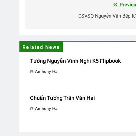
Previou
Post
Nam Việt Nam 1967
CSVSQ Nguy
navigation
CSVSQ Nguyễn Văn Bếp K
2 Years Ago
3 Years Ago
CSVSQ Nguyễn Văn Dũng K17
H
Related News
2 Years Ago
2 
Tướng Nguyễn Vĩnh Nghi K5 Flipbook
Anthony Ha
DẬY ĐI, CƠN ĐAU TÌNH ÁI! (Rab
3 Years Ago
Chuẩn Tướng Trần Văn Hai
Anthony Ha