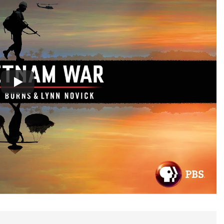
Lê Văn Thời K20
Phiên Gác Đêm Xuân
CTBCTY – Tập I – Chươ
2 Years Ago
3 Years Ago
ĐỒNG TRINH
Lá Thư Tổng Hội Trưởng 2024-2026
Tướng Ngô Qu
o
2 Years Ago
2 Years Ago
Mùa Hè Đỏ Lửa
Chương Trình Tri Ân Tác Giả
CON DÊ CỦA ÔNG S
2 Years Ago
2 Years Ago
2 Years Ago
 Hoa Tư Tưởng
Bến Cát 1972
Thu Hường – LK Nhạc Lính
VĨNH B
rs Ago
2 Years Ago
2 Years Ago
3 Years A
 ĐỢI THỬ
CTBCTY Tập II Chương 19
CTBCTY Tập III Chương 25
3 Years Ago
3 Years Ago