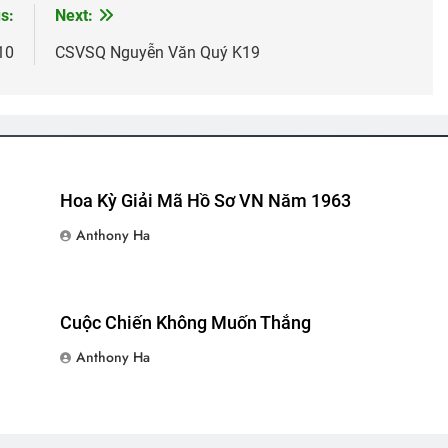
s:
Next:
ễn Văn Sĩ K8
Xuân Tha Hương
Thăm Phu Nhân NT Võ Thành Kh
10
CSVSQ Nguyễn Văn Quý K19
2 Years Ago
2 Years Ago
ành Trang Giã Từ
Nắng Đông Trên Ngọn Cỏ Sầu
Xuân Tươi
Years Ago
3 Years Ago
2 Years Ago
Hoa Kỳ Giải Mã Hồ Sơ VN Năm 1963
Anthony Ha
indranath Tagore)
CỬA KHÔNG KHÓA (Robert Frost)
CSVSQ Qu
3 Years Ago
2 Years Ago
Cuộc Chiến Không Muốn Thắng
Anthony Ha