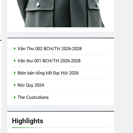
iết K10
MƯA ĐÊM (Bạch Cư Dị)
3 Years Ago
Văn Thư 002 BCH/TH 2026-2028
Văn thư 001 BCH/TH 2026-2028
ách Đức Chung K10
Biên bản tổng kết Đại Hội 2026
Nội Quy 2024
The Custodians
Highlights