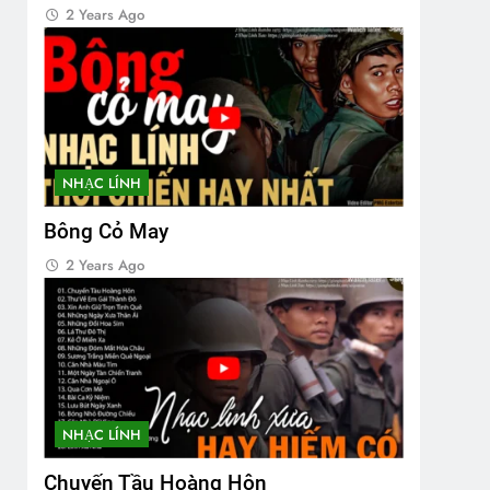
2 Years Ago
NHẠC LÍNH
Bông Cỏ May
2 Years Ago
NHẠC LÍNH
Chuyến Tầu Hoàng Hôn