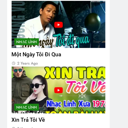
NHẠC LÍNH
Một Ngày Tôi Đi Qua
2 Years Ago
NHẠC LÍNH
Xin Trả Tôi Về