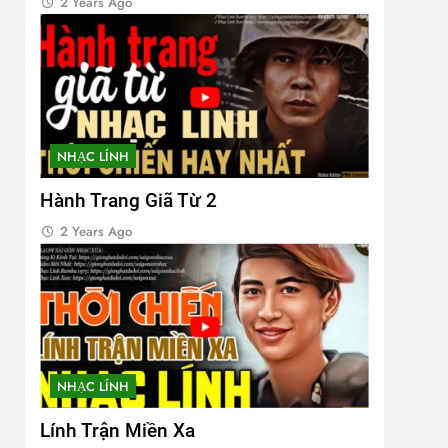
2 Years Ago
NHẠC LÍNH
Hành Trang Giã Từ 2
2 Years Ago
NHẠC LÍNH
Lính Trận Miền Xa