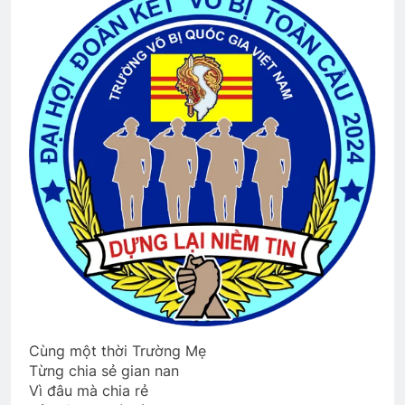
Văn thư BCH-TH
2 Years Ago
Tiểu Đoàn 36 BĐQ VNCH
2 Years Ago
CTBCTY Tập IV chương 41
3 Years Ago
Lễ Truy Điệu Truyền Thống
3 Years Ago
Cùng một thời Trường Mẹ
Từng chia sẻ gian nan
Thăm CSVSQ PHẠM VĂN MAI K20
Vì đâu mà chia rẻ
2 Years Ago