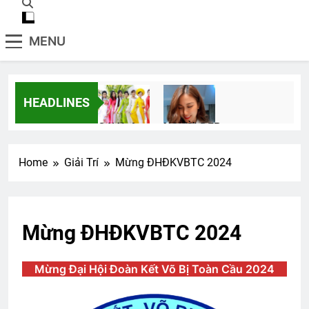
MENU
HEADLINES
Gái Xuân
NGƯỜI ĐẸP
2 Years Ago
3 Years Ago
Home
Giải Trí
Mừng ĐHĐKVBTC 2024
English For Today book 5
1 Year Ago
Mừng ĐHĐKVBTC 2024
TIẾNG ĐÀN TRONG ĐÊM (Bạch Cư Dị)
Mừng Đại Hội Đoàn Kết Võ Bị Toàn Cầu 2024
3 Years Ago