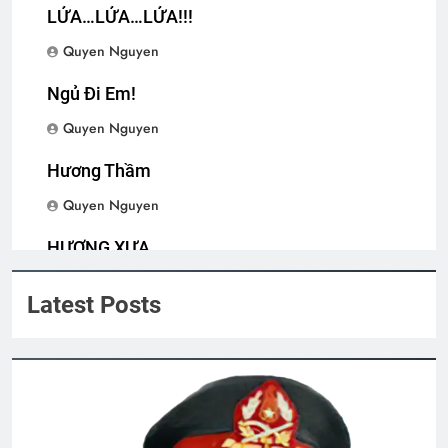
2 Years Ago
LỬA…LỬA…LỬA!!!
Quyen Nguyen
Cựu SVSQ Nguyễn Văn Hậu K16
Ngủ Đi Em!
3 Years Ago
Quyen Nguyen
Hương Thầm
CSVSQ Nguyễn Hoài Ân K22
2 Years Ago
Quyen Nguyen
HƯƠNG XƯA
Thăm CSVCQ Nguyễn Hữu Thuyết K20
Quyen Nguyen
2 Years Ago
Latest Posts
TỰ GIẢI THOÁT MÌNH (Rabindranath
Tagore)
3 Years Ago