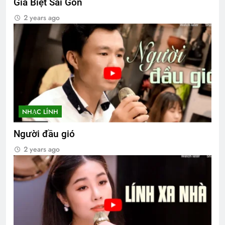
Giã Biệt Sài Gòn
2 years ago
NHẠC LÍNH
Người đầu gió
2 years ago