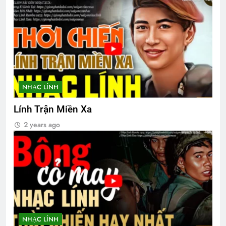
TIÊN SA LẠC TRẦN
Đón Xuân
3 Years Ago
2 Years Ago
Album 7
CSVSQ Lại Đình Đán K18
3 Years Ago
3 Years Ago
NHẠC LÍNH
Lính Trận Miền Xa
Bến Xuân Xanh – DTT – Mai Hương
2 years ago
2 Years Ago
Quân Trường Quang Trung
2 Years Ago
Tinh Hoa Tư Tưởng
Xuân và tuổi trẻ
NHẠC LÍNH
3 Years Ago
2 Years Ago