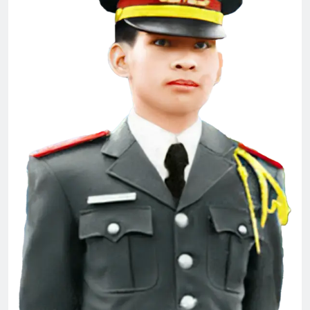
CTBCTY Tập III chương 34
3 Years Ago
Nhị vị THT chúc Giáng Sinh & Năm mới
3 Years Ago
TÔN CHỦ CỦA TÔI (Rabindranath
Tagore)
3 Years Ago
Thông báo quà lưu niệm
2 Years Ago
ÁNH SÁNG HIỆN CÓ TRONG MÙA