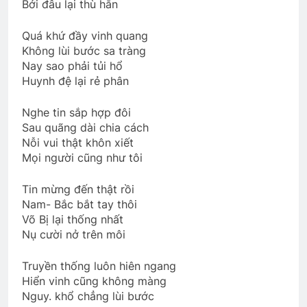
Bởi đâu lại thù hằn
Quá khứ đầy vinh quang
Nam Việt Nam 1967
Không lùi bước sa tràng
2 Years Ago
Nay sao phải tủi hổ
Huynh đệ lại rẻ phân
LK Thị Trấn Về Đêm
Nghe tin sắp hợp đôi
Sau quãng dài chia cách
2 Years Ago
Nỗi vui thật khôn xiết
Mọi người cũng như tôi
CTBCTY Tập III chương 26
Tin mừng đến thật rồi
3 Years Ago
Nam- Bắc bắt tay thôi
Võ Bị lại thống nhất
Nụ cười nở trên môi
Phân Ưu CSVSQ CHÂU VĂN ĐỨNG K23
2 Years Ago
Truyền thống luôn hiên ngang
Hiển vinh cũng không màng
Nguy. khổ chẳng lùi bước