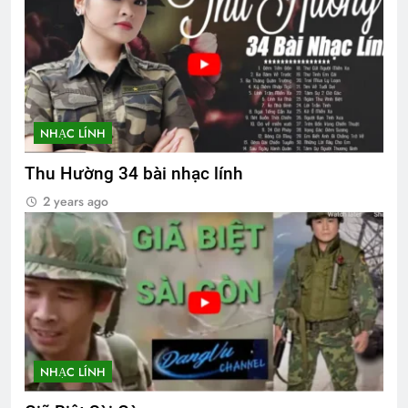
NHẠC LÍNH
Thu Hường 34 bài nhạc lính
2 years ago
NHẠC LÍNH