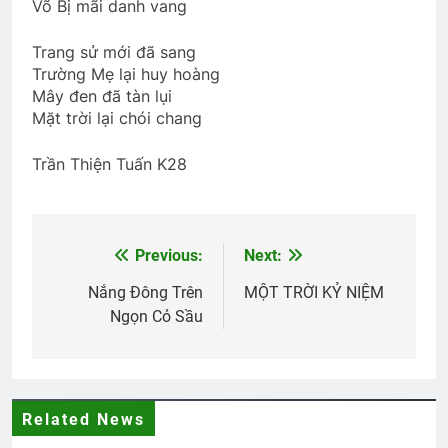
Thăm CSVSQ MAI VĨNH PHU K22
Võ Bị mãi danh vang
2 Years Ago
Trang sử mới đã sang
Trường Mẹ lại huy hoàng
Mây đen đã tàn lụi
ĐÀO MAI DÀNH TẶNG
Mặt trời lại chói chang
3 Years Ago
Trần Thiện Tuấn K28
GỬI ĐÀ LẠT CỦA TÔI
2 Years Ago
Previous:
Next:
Post
navigation
Nắng Đông Trên
MỘT TRỜI KỶ NIỆM
CHIM BAN MAI HÓT (Rabindranath
Tagore)
Ngọn Cỏ Sầu
3 Years Ago
HỒNG ÂN VÔ TẬN (Rabindranath
Related News
Tagore)