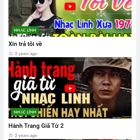
3 Years Ago
Tang Lễ Lương Huỳnh Hương K16
NHẠC LÍNH
2 Years Ago
Xin trả tôi về
2 years ago
MÙA THU VÀ TÌNH YÊU
2 Years Ago
UỐNG RƯỢU MỘT MÌNH (Lý Bạch)
3 Years Ago
NHẠC LÍNH
Tướng Nguyễn Vĩnh Nghi K5 Flipbook
Hành Trang Giã Từ 2
1 Year Ago
2 years ago