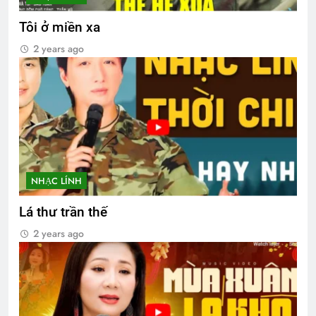
Tôi ở miền xa
2 years ago
NHẠC LÍNH
Lá thư trần thế
2 years ago