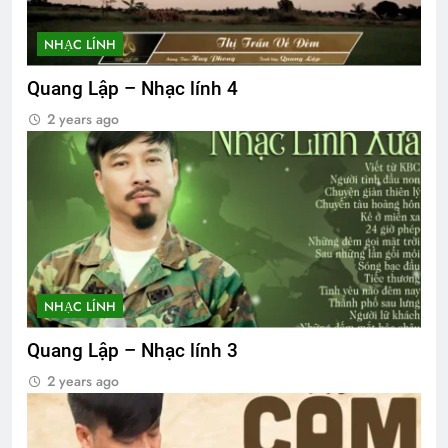
NHẠC LÍNH
Quang Lập – Nhạc lính 4
2 years ago
NHẠC LÍNH
Quang Lập – Nhạc lính 3
2 years ago