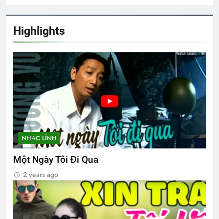
XUÂN TÌNH (Russian Unknown)
Highlights
3 Years Ago
Tình em rứa đó
3 Years Ago
CSVSQ Trần Văn Tài K20
2 Years Ago
NHẠC LÍNH
Một Ngày Tôi Đi Qua
Xuân nhớ chiến sĩ
2 years ago
2 Years Ago
NÉT ĐẸP PHỤ NỮ VIỆT NAM