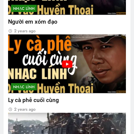
NHẠC LÍNH
Người em xóm đạo
2 years ago
NHẠC LÍNH
Ly cà phê cuối cùng
2 years ago