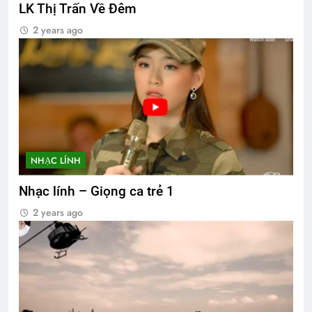
LK Thị Trấn Về Đêm
2 years ago
NHẠC LÍNH
Nhạc lính – Giọng ca trẻ 1
2 years ago