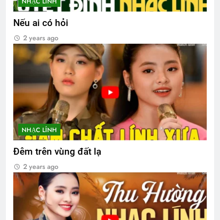
NHẠC LÍNH
Nếu ai có hỏi
2 years ago
NHẠC LÍNH
Đêm trên vùng đất lạ
2 years ago