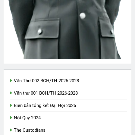
XUÂN (Emily Dickinson)
3 Years Ago
Quân Kỳ – Quân Phục
Nụ Tầm Xuân
2 Years Ago
2 Years Ago
CSVSQ TRẦN ĐĂNG PHONG K17
2 Years Ago
Văn Thư 002 BCH/TH 2026-2028
Phân Ưu CSVSQ Nguyễn Lạn K20
Văn thư 001 BCH/TH 2026-2028
2 Years Ago
Biên bản tổng kết Đại Hội 2026
Nội Quy 2024
Ra đi là hết rồi
3 Years Ago
The Custodians