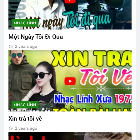
YÊU KHÔNG DÁM NÓI
NHẠC LÍNH
3 Years Ago
Một Ngày Tôi Đi Qua
2 years ago
YÊU NGHĨA LÀ YÊU?
3 Years Ago
Trăng tàn trên hè phố
2 Years Ago
NHẠC LÍNH
TIN VÀO MÙA XUÂN (Thiền Sư Mãn
Giác)
Xin trả tôi về
3 Years Ago
2 years ago