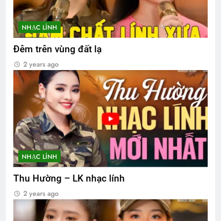
NHẠC LÍNH
Đêm trên vùng đất lạ
2 years ago
NHẠC LÍNH
Thu Hường – LK nhạc lính
2 years ago