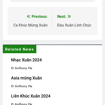
Quảng Trị 1972
Previous:
Next:
Post
2 Years Ago
navigation
Ca Khúc Mừng Xuân
Đàu Xuân Lính Chúc
CTBCTY Tập III chương 30
3 Years Ago
Related News
MÙA XUÂN, NGHĨ VỀ DALAT
Nhạc Xuân 2024
3 Years Ago
Anthony Ha
Asia mừng Xuân
Quốc Lộ 13
2 Years Ago
Anthony Ha
Liên Khúc Xuân 2024
NHÀ TRÊN NÚI (Đào Tiềm)
Anthony Ha