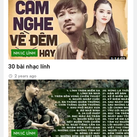
NHẠC LÍNH
30 bài nhạc lính
2 years ago
NHẠC LÍNH