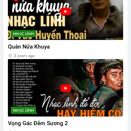
Bến Xuân Xanh
ƯỚC CÓ BỜ VAI ẤY
2 Years Ago
3 Years Ago
NHẠC LÍNH
Quán Nửa Khuya
CTBCTY Tập IV chương 41
2 years ago
3 Years Ago
Phân Ưu GS.VHV NGUYỄN VĂN THÙY
2 Years Ago
Tâm thu gửi quý phu nhân Võ Bị
NHẠC LÍNH
2 Years Ago
Vọng Gác Đêm Sương 2