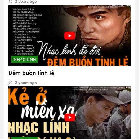
2 years ago
CSVSQ Phan Thanh Miên K20
2 Years Ago
NẾU ANH CHƯA NÓI
Chuyện của tôi
3 Years Ago
3 Years Ago
NHẠC LÍNH
Đêm buồn tỉnh lẻ
2 years ago