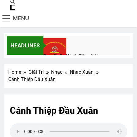
MENU
HEADLINES
Ban Chấp Hành Tổng Hội
3 Years Ago
Home
Giải Trí
Nhạc
Nhạc Xuân
Cánh Thiệp Đầu Xuân
NHƯ CÀNH HOA LÊ
Đón Xuân
3 Years Ago
2 Years Ago
Cánh Thiệp Đầu Xuân
Một tài liệu về Trường VBQG và các sĩ
quan tốt nghiệp
2 Years Ago