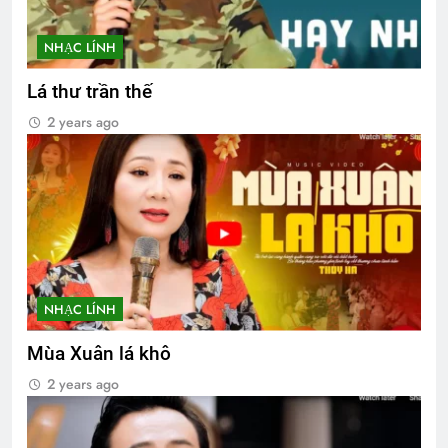
NHẠC LÍNH
Lá thư trần thế
2 years ago
NHẠC LÍNH
Mùa Xuân lá khô
2 years ago