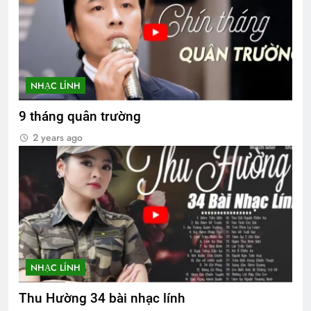
NHẠC LÍNH
9 tháng quân trường
2 years ago
NHẠC LÍNH
Thu Hường 34 bài nhạc lính