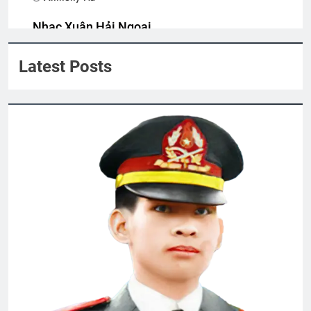
2 Years Ago
Nhạc Xuân Hải Ngoại
Anthony Ha
CSVSQ Trần Duy Xinh K10
Latest Posts
2 Years Ago
Đi dây Tử Thần
2 Years Ago
TỰ GIẢI THOÁT MÌNH (Rabindranath
Tagore)
3 Years Ago
DẬY ĐI, CƠN ĐAU TÌNH ÁI!
(Rabindranath Tagore)
3 Years Ago