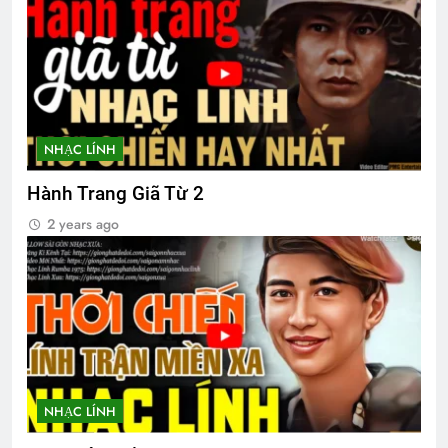
CSVSQ Phạm Tuấn K20
2 Years Ago
NÉT ĐẸP PHỤ NỮ VIỆT NAM
3 Years Ago
NHẠC LÍNH
Hành Trang Giã Từ 2
Quảng Ngãi 1972-1973
2 years ago
2 Years Ago
Nơi đầu đời dạy tôi yêu Tổ Quốc
3 Years Ago
Vietnam War
THẦN ÁI TÌNH (Lỗ Tấn)
NHẠC LÍNH
2 Years Ago
3 Years Ago