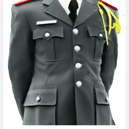
Tâm Sự Ngày Xuân
2 Years Ago
CSVSQ Nguyễn Văn Vĩnh K19
3 Years Ago
Thiệp mời tham dự ĐH ĐKVBTC 2024
3 Years Ago
CSVSQ Trần Văn Long K19
3 Years Ago