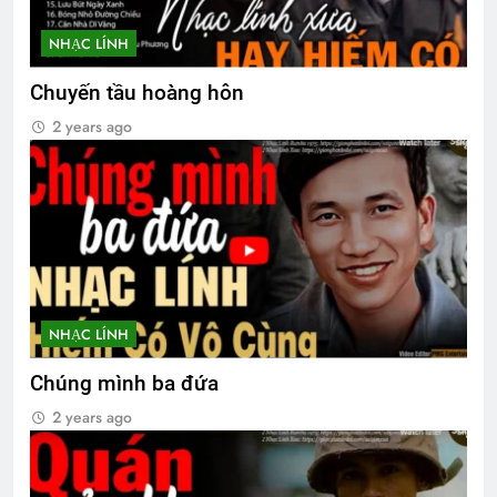
CTBCTY Tập IV chương 39
NHẠC LÍNH
3 Years Ago
Chuyến tầu hoàng hôn
2 years ago
English For Today
1 Year Ago
Thông tin về ĐH ĐK VB TC 2024
2 Years Ago
NHẠC LÍNH
CÀNH LÊ GỢI NHỚ
Chúng mình ba đứa
3 Years Ago
2 years ago
CTBCTY Tập II chương 22
3 Years Ago