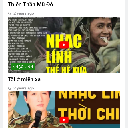
Thiên Thần Mũ Đỏ
2 years ago
NHẠC LÍNH
Tôi ở miền xa
2 years ago