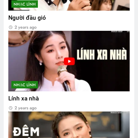
NHẠC LÍNH
Người đầu gió
2 years ago
NHẠC LÍNH
Lính xa nhà
2 years ago