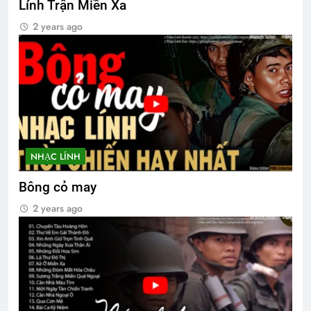
Lính Trận Miền Xa
2 years ago
Ủng hộ Đại Hội Đoàn Kết Võ Bị Toàn
Cầu 2024
3 Years Ago
Thăm CSVSQ MAI VĨNH PHU K22
2 Years Ago
NHẠC LÍNH
Tưởng Niệm CSVSQ Cao Văn Lợi K21
Bông cỏ may
2 Years Ago
2 years ago
LÁ THƯ ĐÃ HIỂU (Rabindranath
Tagore)
3 Years Ago