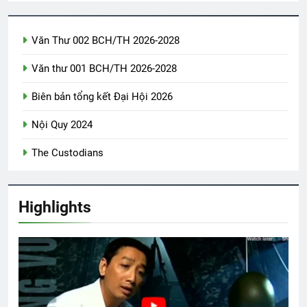
VUA THẬT CỦA TÔI (Rabindranath
Tagore)
3 Years Ago
Văn Thư 002 BCH/TH 2026-2028
Văn thư 001 BCH/TH 2026-2028
Album 6
Tiểu Đoàn 2 TQLC VNCH
Biên bản tổng kết Đại Hội 2026
3 Years Ago
2 Years Ago
Nội Quy 2024
Tướng Nguyễn Vĩnh Nghi K5
The Custodians
1 Year Ago
Highlights
Ủng Hộ Cây Mùa Xuân 2024
3 Years Ago
CSVSQ Đặng Ngọc Thêm K25
2 Years Ago