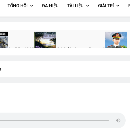
TỔNG HỘI
ĐA HIỆU
TÀI LIỆU
GIẢI TRÍ
 Sự Ấp Bắc 1963
NHỮNG VÌ SAO (Aphonse Daudet)
THP/TT Chú
Ago
3 Years Ago
3 Years Ago
n
iết K10
Thăm CSVSQ PHẠM NGỌC THIỆP K7
TRONG THUYỀN Đ
2 Years Ago
3 Years Ago
 Linh
Khúc Nhạc Mừng Xuân
Vietnam War – English
Hình Ảnh 
2 Years Ago
2 Years Ago
2 Years Ago