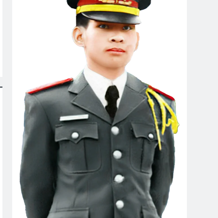
127
VỀ ĐI, ĐỪNG CHỜ NỮA!
3 Years Ago
ồi
H YÊU BẤT TẬN (Rabindranath Tagore)
ars Ago
TRINH
CTBCTY Tập III Chương 25
3 Years Ago
 PHÚC ĐƠN SƠ
Xuân Và Tuổi Trẻ
s Ago
2 Years Ago