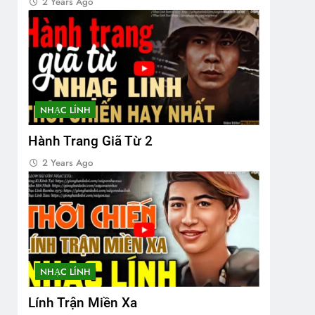
2 Years Ago
NHẠC LÍNH
Hành Trang Giã Từ 2
2 Years Ago
NHẠC LÍNH
Lính Trận Miền Xa