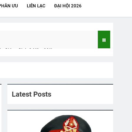
PHÂN ƯU
LIÊN LẠC
ĐẠI HỘI 2026
c Giáng Sinh & Năm Mới
ÊM MƯA (Bạch Cư Dị)
Latest Posts
ĐHĐKVBTC 2024