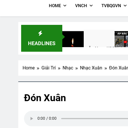
HOME
VNCH
TVBQGVN
HEADLINES
CSVSQ Nguyễn Ngọc K30
Phóng
3 Years Ago
2 Years 
Home
Giải Trí
Nhạc
Nhạc Xuân
Đón Xuâ
Thăm Phu Nhân NT Võ Thành Kh
2 Years Ago
Đón Xuân
Nhạc Lính – Thu Hường – Khánh
2 Years Ago