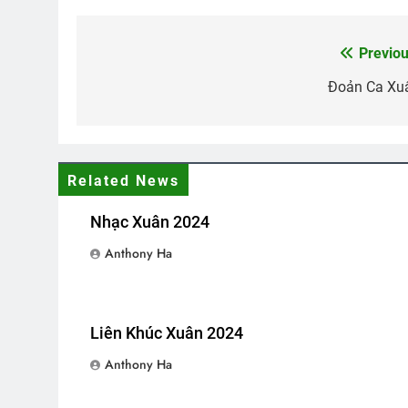
TIẾNG ĐÀN TRONG ĐÊM (Bạch C
3 Years Ago
Previou
Post
navigation
Đoản Ca Xu
THUYỀN GIẤY (Rabindranath Ta
3 Years Ago
Related News
KHÔNG GÌ VÀNG CÓ THỂ Ở LẠI (
3 Years Ago
Nhạc Xuân 2024
Anthony Ha
Huy Hiệu Và Phù Hiệu Animatio
3 Months Ago
Liên Khúc Xuân 2024
Anthony Ha
Cao Nguyên Sau Ngày Đình Chi
3 Years Ago