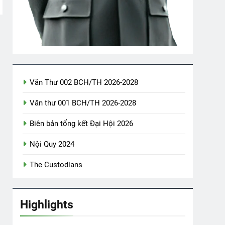
TY Tập II Chương 13
s Ago
p Mặt Tân Niên 2024 HVB/BCL
Văn Thư 002 BCH/TH 2026-2028
o
Văn thư 001 BCH/TH 2026-2028
Own Profile
Xuân Này Con Không Về
Biên bản tổng kết Đại Hội 2026
2 Years Ago
Nội Quy 2024
The Custodians
agore)
Highlights