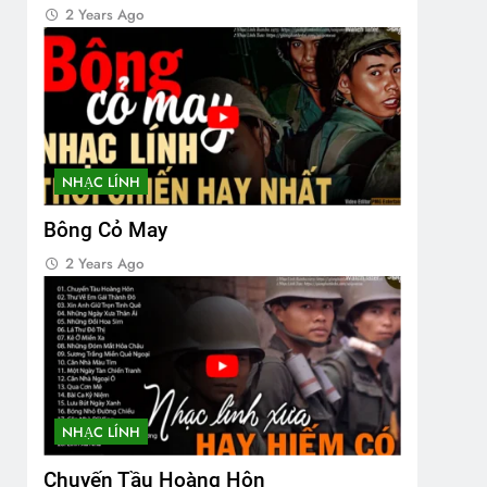
2 Years Ago
NHẠC LÍNH
Bông Cỏ May
2 Years Ago
NHẠC LÍNH
Chuyến Tầu Hoàng Hôn