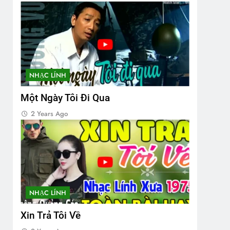
NHẠC LÍNH
Một Ngày Tôi Đi Qua
2 Years Ago
NHẠC LÍNH
Xin Trả Tôi Về