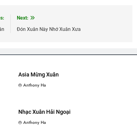
ư Dị)
CTBCTY Tập IV Kết
Thư Mời Tham Dự Xuất Bản Đa Hiệu 
3 Years Ago
3 Years Ago
s:
Next:
ân
Đón Xuân Này Nhớ Xuân Xưa
gore)
HẸN MỘT TẾT VỀ
CSVSQ Trần Văn Tài K20
Ra Đi Là Hết R
3 Years Ago
2 Years Ago
3 Years Ago
Robert Frost)
HƯƠNG XƯA
CSVSQ Nguyễn Thành Chức K22
TÌN
2 Years Ago
2 Years Ago
3 Ye
Asia Mừng Xuân
Anthony Ha
n
Thu Hường 34 Bài Nhạc Lính
GIỮ LẤY NỤ CƯỜI
CÔ GÁI ĐỒNG 
2 Years Ago
3 Years Ago
3 Years Ago
Nhạc Xuân Hải Ngoại
Anthony Ha
ến
Quang Lập – Nhạc Lính 3
CSVSQ Nguyễn Văn Dũng K17
HẠNH
2 Years Ago
2 Years Ago
3 Year