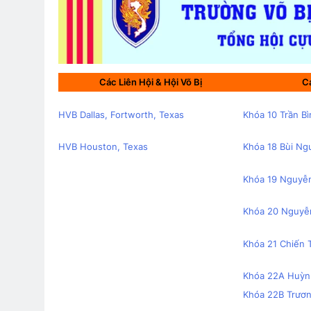
THỜI GIAN VÔ TẬN (Rabindrana
3 Years Ago
KHI ĐỜI THÊM TUỔI (Không Rõ 
Các Liên Hội & Hội Võ Bị
Cá
3 Years Ago
HVB Dallas, Fortworth, Texas
Khóa 10 Trần B
Phân Ưu CSVSQ Võ Thiện Trung
HVB Houston, Texas
Khóa 18 Bùi Ng
2 Years Ago
Khóa 19 Nguyễn
CSVSQ Trần Văn Long K19
Thăm
Khóa 20 Nguyễ
3 Years Ago
2 Year
Khóa 21 Chiến
Khóa 22A Huỳn
Tướng Nguyễn Vĩnh Nghi K5 Fli
Khóa 22B Trươ
1 Year Ago