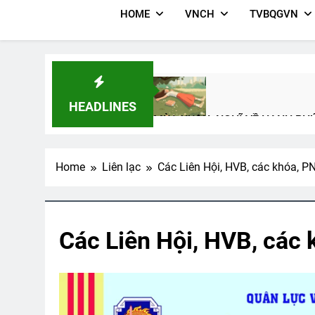
HOME
VNCH
TVBQGVN
HEADLINES
MÙA XUÂN, NGHĨ VỀ HẠNH PH
3 Years Ago
Home
Liên lạc
Các Liên Hội, HVB, các khóa, 
CTBCTY – Tập I – Chương 6
NƯỚ
3 Years Ago
3 Ye
Các Liên Hội, HVB, các
Vietnam War – Tiếng Việt
Thăm 
2 Years Ago
2 Years