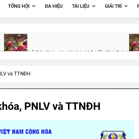
TỔNG HỘI
ĐA HIỆU
TÀI LIỆU
GIẢI TRÍ
ÚC
HOA ĐÀO (Lỗ Tấn)
Phân Ưu CSVSQ NGÔ HỮU THẠT K18
Bến
3 Years Ago
2 Years Ago
2 Yea
PNLV và TTNĐH
C MẮT VÀ NỤ CƯỜI (Kahlil Gibran)
Xuân Và Tuổi Trẻ
Một Ngày 
ars Ago
2 Years Ago
2 Years Ago
 khóa, PNLV và TTNĐH
NT Mai Vĩnh Phú K22
Vĩnh Long 1965
Thu Hường 34 Bài Nhạc L
 Ago
2 Years Ago
2 Years Ago