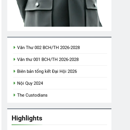
ăm CSVSQ Trương Văn Minh K22
ears Ago
iên
CTBCTY Tập IV Chương 38
Văn Thư 002 BCH/TH 2026-2028
3 Years Ago
Văn thư 001 BCH/TH 2026-2028
Võ Bị
Biên bản tổng kết Đại Hội 2026
Nội Quy 2024
The Custodians
Highlights