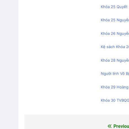
Khóa 25 Quyết 
CTBCTY Tập II Chương 14
Trận 
Khóa 25 Nguyễ
3 Years Ago
2 Years
Khóa 26 Nguyễ
Hành Trang Giã Từ 2
Nhạc Xuân
Kệ sách Khóa 2
2 Years Ago
2 Years Ago
Khóa 28 Nguyễ
TRÁI SẦU RỤNG RƠI
Nỗi Niềm 
Người lính Võ B
3 Years Ago
3 Years Ago
Khóa 29 Hoàng
Khóa 30 TVBQ
Previou
Post