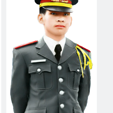
ymous)
CTBCTY Tập IV
3 Years Ago
BCTY Tập III Chương 30
ears Ago
8
CSVSQ Anthony Lã Huy Anh K14
2 Years Ago
ăm NT Lê Văn Tính K3
ears Ago
m Sự Ngày Xuân
Chuyến Tầu Hoàng Hôn
ars Ago
2 Years Ago