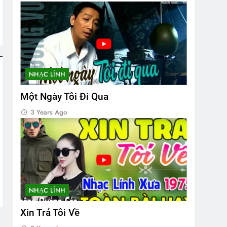
NHẠC LÍNH
Một Ngày Tôi Đi Qua
3 Years Ago
NHẠC LÍNH
Xin Trả Tôi Về