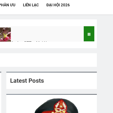
PHÂN ƯU
LIÊN LẠC
ĐẠI HỘI 2026
 Xuân Xanh – DTT – Mai Hương
rs Ago
Tôi Đi Qua
MỘT TRỜI KỶ NIỆM
3 Years Ago
Latest Posts
ính
Lá Rụng Về Cội
2 Years Ago