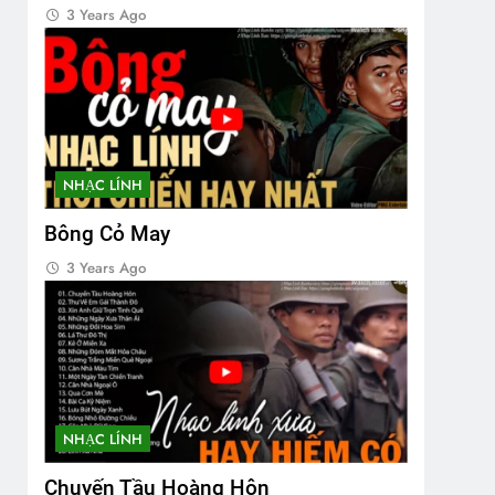
3 Years Ago
NHẠC LÍNH
Bông Cỏ May
3 Years Ago
NHẠC LÍNH
Chuyến Tầu Hoàng Hôn