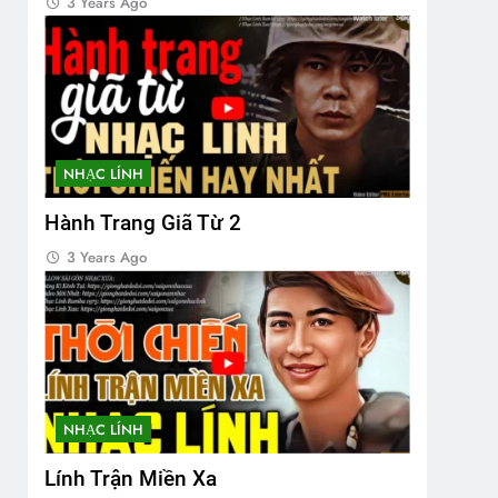
3 Years Ago
NHẠC LÍNH
Hành Trang Giã Từ 2
3 Years Ago
NHẠC LÍNH
Lính Trận Miền Xa