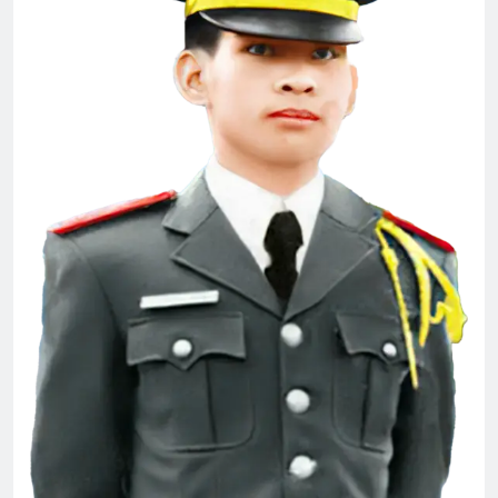
English For Today book 2
1 Year Ago
Trên 4 vùng chiến thuật
An Lộc 1972
2 Years Ago
2 Years Ago
Thăm QP Mai Bá Long K21
2 Years Ago
TỰ GIẢI THOÁT MÌNH (Rabindranath
Tagore)
3 Years Ago
YÊU EM …
Mộng đêm xuân