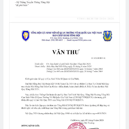
3 Years Ago
CSVSQ Võ Trâm K23
3 Years Ago
CSVSQ Nguyễn Văn Dũng K17
2 Years Ago
MÙA XUÂN (William Blake)
3 Years Ago
THIÊN CHÚA NỞ HOA (Rabindranath
Tagore)
3 Years Ago