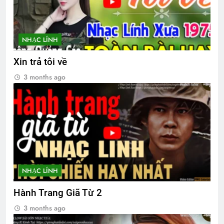
3 Years Ago
NHẠC LÍNH
Phóng Sự Vùng IV
2 Years Ago
Xin trả tôi về
3 months ago
Chiến Đoàn 52 SĐ 18 BB
2 Years Ago
Upload Video lên your own profile
2 Years Ago
NHẠC LÍNH
Hội Oregon Thăm CSVSQ Cao Văn Lợi
Hành Trang Giã Từ 2
K21
3 months ago
2 Years Ago