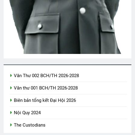
3 Years Ago
2 Years Ago
Thăm CSVSQ Trần Ngọc Lạc K30
2 Years Ago
Bông cỏ may
English For Today book 3
2 Years Ago
1 Year Ago
Văn Thư 002 BCH/TH 2026-2028
Lá Thư Tổng Hội Trưởng 2024-2026
Văn thư 001 BCH/TH 2026-2028
2 Years Ago
Biên bản tổng kết Đại Hội 2026
Ủng hộ Đại Hội Đoàn Kết Võ Bị Toàn
Nội Quy 2024
Cầu 2024
3 Years Ago
The Custodians