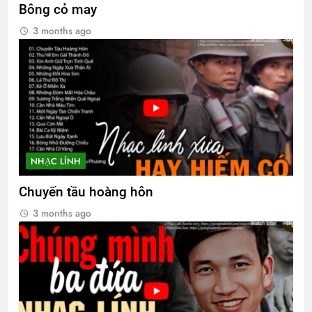
CTBCTY Tập II chương 14
Bông cỏ may
3 Years Ago
3 months ago
NHẠC LÍNH
Chuyến tầu hoàng hôn
3 months ago