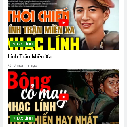
Lễ Phủ Cờ Tr Tướng Nguyễn Vĩnh Nghi
K5
2 Years Ago
NHẠC LÍNH
TÌNH YÊU & TÌNH BẠN (Emily Bronte)
3 Years Ago
Lính Trận Miền Xa
3 months ago
Em còn nhớ mùa Xuân
2 Years Ago
HVB Bắc Cali: Thư Mời họp khoáng đại
2 Years Ago
NHẠC LÍNH