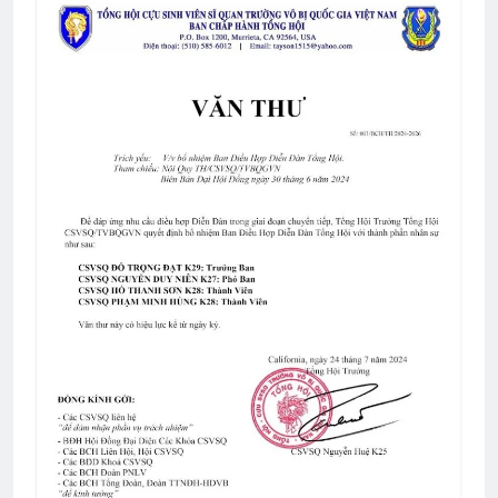
CTBCTY Tập II chương 22
3 Years Ago
Thăm CSVSQ Lê Văn Thời K20
2 Years Ago
CTBCTY Tập III chương 29
3 Years Ago
LỜI HỨA (Rabindranath Tagore)
3 Years Ago
Chiến tranh bên cạnh, tình yêu