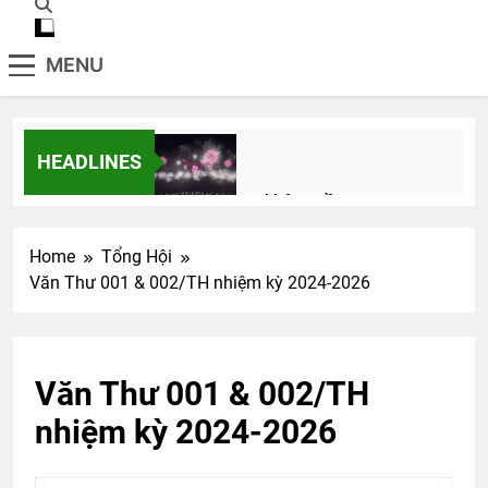
MENU
HEADLINES
Xuân này con không về
2 Years Ago
Home
Tổng Hội
Văn Thư 001 & 002/TH nhiệm kỳ 2024-2026
Ủy viên Xã Hội chúc Giáng Sinh & năm
mới
3 Years Ago
Văn Thư 001 & 002/TH
nhiệm kỳ 2024-2026
Ngày Xuân Tái Ngộ
2 Years Ago