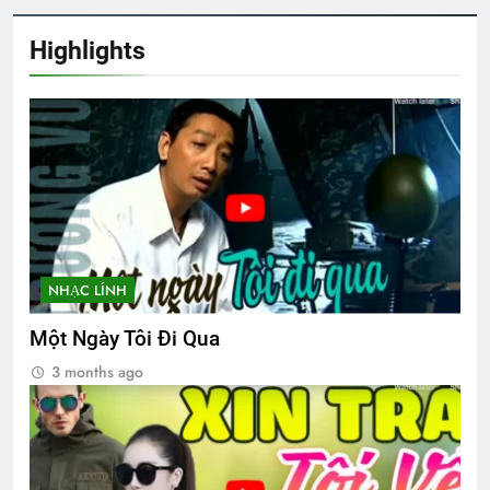
Xuân trong rừng thẳm
Highlights
2 Years Ago
TIÊN SA LẠC TRẦN
3 Years Ago
CSVSQ Nguyễn Văn Long K22
3 Years Ago
NHẠC LÍNH
Một Ngày Tôi Đi Qua
Thăm CSVSQ MAI VĨNH PHU K22
3 months ago
2 Years Ago
HÃY GỌI ANH ĐI (Rabindranath
Tagore)