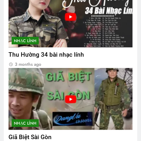
NHẠC LÍNH
Thu Hường 34 bài nhạc lính
3 months ago
NHẠC LÍNH
Giã Biệt Sài Gòn