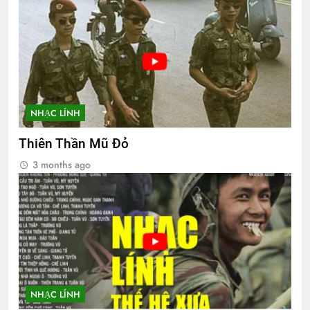
NHẠC LÍNH
Thiên Thần Mũ Đỏ
3 months ago
NHẠC LÍNH