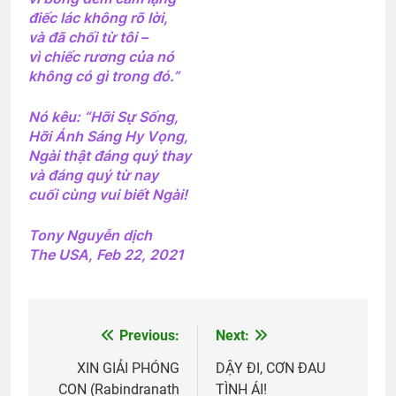
2 Years Ago
điếc lác không rõ lời,
và đã chối từ tôi –
vì chiếc rương của nó
Trung Đoàn 44 Sư Đoàn 23 BB VNCH
không có gì trong đó.”
2 Years Ago
Nó kêu: “Hỡi Sự Sống,
Hỡi Ánh Sáng Hy Vọng,
Ngài thật đáng quý thay
Vẫy tay ngậm ngùi
và đáng quý từ nay
2 Years Ago
cuối cùng vui biết Ngài!
Tony Nguyễn dịch
MỘT THỜI ĐỂ TIN (B.J. Morbitzer)
The USA, Feb 22, 2021
3 Years Ago
SỰ THẬT BỊ CHE GIẤU (Rabindranath
Previous:
Next:
Post
Tagore)
3 Years Ago
navigation
XIN GIẢI PHÓNG
DẬY ĐI, CƠN ĐAU
CON (Rabindranath
TÌNH ÁI!