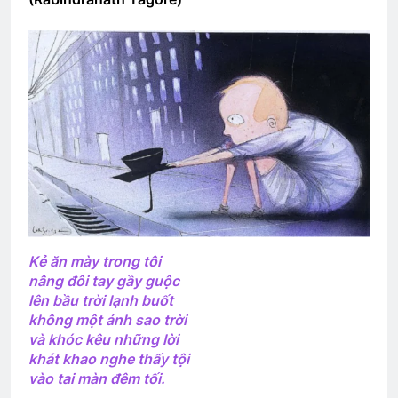
Ngủ Đi Em!
2 Years Ago
TIỆC ĐÊM Ở TRẠI HỌ TẢ (Đỗ Phủ)
3 Years Ago
Cánh Thiệp Đầu Xuân
2 Years Ago
Kẻ ăn mày trong tôi
nâng đôi tay gầy guộc
lên bầu trời lạnh buốt
KHÁT VỌNG CAO XA (Lưu Hiểu Ba)
không một ánh sao trời
3 Years Ago
và khóc kêu những lời
khát khao nghe thấy tội
vào tai màn đêm tối.