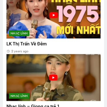
NHẠC LÍNH
LK Thị Trấn Về Đêm
2 years ago
NHẠC LÍNH
Nhạc lính – Giọng ca trẻ 1