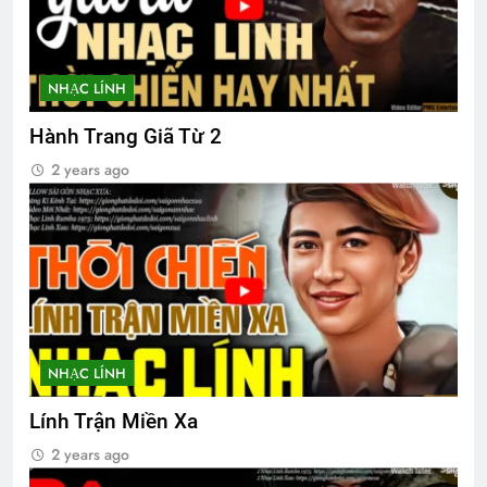
3 Years Ago
2 Years Ago
NHẠC LÍNH
Phân Ưu CSVSQ Lương Huỳnh Hương
K16
Hành Trang Giã Từ 2
2 Years Ago
2 years ago
CSVSQ Thái Hữu Dư K16
3 Years Ago
NHẠC LÍNH
Lính Trận Miền Xa
2 years ago