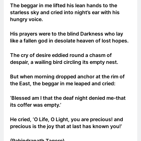
The beggar in me lifted his lean hands to the
Thăm Bạn TẠ MẠNH HUY K19
starless sky and cried into night’s ear with his
2 Years Ago
hungry voice.
His prayers were to the blind Darkness who lay
TÁM BỢM RƯỢU (Đỗ Phủ)
like a fallen god in desolate heaven of lost hopes.
3 Years Ago
The cry of desire eddied round a chasm of
despair, a wailing bird circling its empty nest.
Chuyện của tôi
But when morning dropped anchor at the rim of
3 Years Ago
the East, the beggar in me leaped and cried:
‘Blessed am I that the deaf night denied me-that
LỜI YÊU CHƯA ĐỦ (Michael Jackson)
its coffer was empty.’
3 Years Ago
He cried, ‘O Life, O Light, you are precious! and
precious is the joy that at last has known you!’
Nắng Đông Trên Ngọn Cỏ Sầu
3 Years Ago
(Rabindranath Tagore)