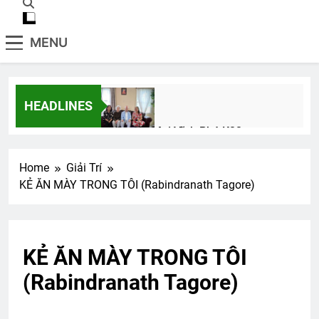
MENU
HEADLINES
Thăm NT Mai Vĩnh Phú K22
2 Years Ago
Home
Giải Trí
KẺ ĂN MÀY TRONG TÔI (Rabindranath Tagore)
Chiến Đoàn 52 SĐ 18 BB
2 Years Ago
KẺ ĂN MÀY TRONG TÔI
CSVSQ Dương Công Phó K22
(Rabindranath Tagore)
2 Years Ago