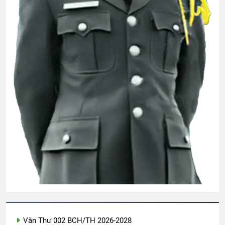
Thăm CSVSQ Trần Ngọc Lạc K30
2 Years Ago
Khóa 26 đã mất
3 Years Ago
TVBQGVN video collections
3 Years Ago
CSVSQ Nguyễn Hoài Cát K17
3 Years Ago
CON BIẾT NGÀI YÊU CON
(Rabindranath Tagore)
Văn Thư 002 BCH/TH 2026-2028
3 Years Ago