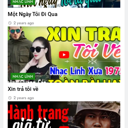
NHẠC LÍNH
Thông Báo HĐ/ĐDCK nhiệm kỳ 2024-
Một Ngày Tôi Đi Qua
2026
2 Years Ago
2 years ago
Tôi vẫn nợ em một lời xin lỗi
3 Years Ago
ANH ĐÃ GIẾT EM
NHẠC LÍNH
3 Years Ago
Xin trả tôi về
CTBCTY – Tập I – Chương 8
2 years ago
3 Years Ago
GIỮ LẤY NỤ CƯỜI
Hồi Ký