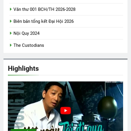
Văn thư 001 BCH/TH 2026-2028
Nam Việt Nam 1967
Biên bản tổng kết Đại Hội 2026
2 Years Ago
Nội Quy 2024
The Custodians
CTBCTY Tập III chương 24
3 Years Ago
Highlights
MỐI TÌNH ĐẦU VĨNH ĐIỆN
3 Years Ago
Ủy viên Xã Hội chúc Giáng Sinh & năm
mới
3 Years Ago