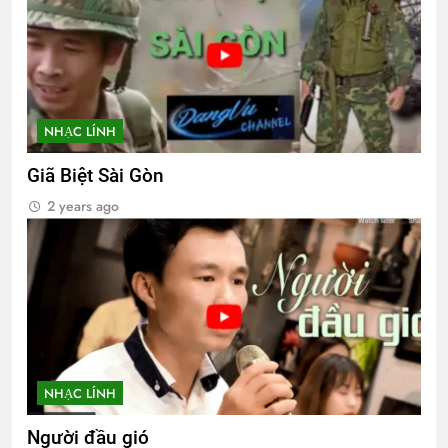
NHẠC LÍNH
Giã Biệt Sài Gòn
2 years ago
NHẠC LÍNH
Người đầu gió