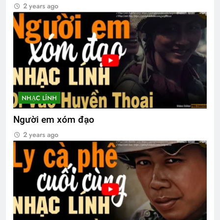
2 years ago
NHẠC LÍNH
Người em xóm đạo
2 years ago