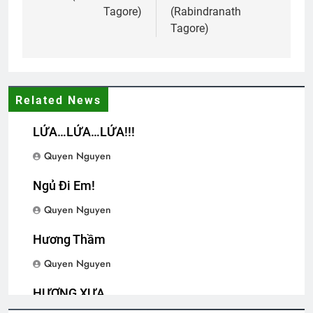
Tagore)
(Rabindranath
CTBCTY Tập IV chương 42
Tagore)
3 Years Ago
Hành Trang Giã Từ
Related News
2 Years Ago
LỬA…LỬA…LỬA!!!
Quyen Nguyen
CTBCTY Tập II chương 19
Album 2
3 Years Ago
3 Years Ago
Ngủ Đi Em!
Quyen Nguyen
Thăm CSVSQ Nguyễn Công Hiệp K5
Hương Thầm
2 Years Ago
Quyen Nguyen
HƯƠNG XƯA
KHOAN (Rabindranath Tagore)