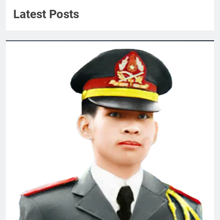
3 Years Ago
Quyen Nguyen
Latest Posts
Biên bản tổng kết Đại Hội 2026
1 Month Ago
Tình Xuân Cho Quê Hương
2 Years Ago
Trung Úy và thiếu nữ
Tình Xuân
2 Years Ago
2 Years Ago
Quảng Ngãi 1972-1973
2 Years Ago