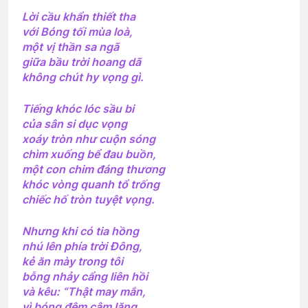
An Lộc 1972
CSVSQ Nguyễn Kha K14
Lời cầu khẩn thiết tha
2 Years Ago
3 Years Ago
với Bóng tối mùa loà,
một vị thần sa ngã
giữa bầu trời hoang dã
Liên Đoàn 81 Biệt Cách Nhảy Dù
không chút hy vọng gì.
2 Years Ago
Tiếng khóc lóc sầu bi
của sân si dục vọng
Tri Ân Thương Phế Binh Việt Nam Cộng
xoáy tròn như cuộn sóng
Hòa
chìm xuống bể đau buồn,
2 Years Ago
một con chim đáng thương
khóc vòng quanh tổ trống
chiếc hố tròn tuyệt vọng.
9 tháng quân trường
Nhưng khi có tia hồng
2 Years Ago
nhú lên phía trời Đông,
kẻ ăn mày trong tôi
bỗng nhảy cẩng liên hồi
Hội Oregon Thăm CSVSQ Cao Văn Lợi
và kêu: “Thật may mắn,
K21
vì bóng đêm câm lặng