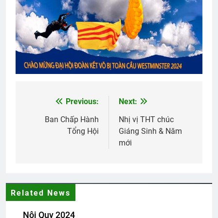
2 Years Ago
TIẾC THƯƠNG
3 Years Ago
Huy hiệu và phù hiệu animation
3 Months Ago
Previous:
Next:
Post
navigation
Ban Chấp Hành
Nhị vị THT chúc
Tổng Hội
Giáng Sinh & Năm
Sinh Viên Sĩ Quan TVBQGVN
mới
2 Years Ago
DỪNG BÊN RỪNG TRONG ĐÊM TUYẾT
GIÁ (Robert Frost)
Related News
3 Years Ago
Nội Quy 2024