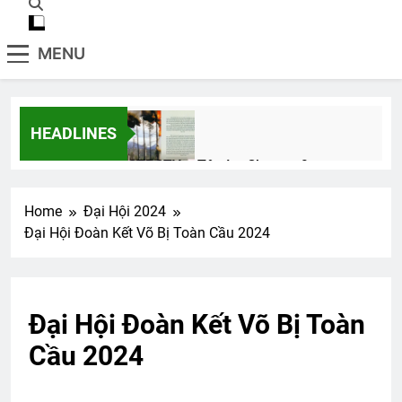
MENU
HEADLINES
CTBCTY – Tập I – Chương 9
3 Years Ago
Home
Đại Hội 2024
Đại Hội Đoàn Kết Võ Bị Toàn Cầu 2024
MÀU ÁO TÔI YÊU
3 Years Ago
Đại Hội Đoàn Kết Võ Bị Toàn
Lữ Đoàn 3 Nhảy Dù VNCH
Cầu 2024
2 Years Ago