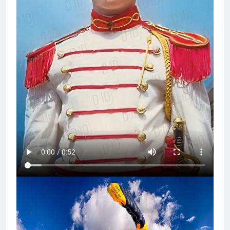
Thăm phu nhân NT Võ Thành Khiết K10
2 Years Ago
Em còn nhớ mùa Xuân
2 Years Ago
Trên 4 vùng chiến thuật
2 Years Ago
CTBCTY Tập III chương 25
3 Years Ago
Thăm chị QP Nguyễn Chánh Dật K18