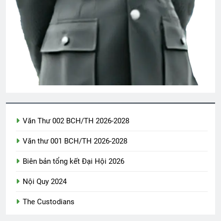
CHUYỆN TÌNH MÙA GIÁNG SINH
3 Years Ago
TÌNH YÊU & TÌNH BẠN (Emily Bronte)
3 Years Ago
Hoài Niệm Một Thời
Văn Thư 002 BCH/TH 2026-2028
3 Years Ago
Văn thư 001 BCH/TH 2026-2028
Biên bản tổng kết Đại Hội 2026
Bến Xuân Xanh – DTT – Mai Hương
2 Years Ago
Nội Quy 2024
The Custodians
Đêm Xuân – Phạm Duy – Thái Hiền