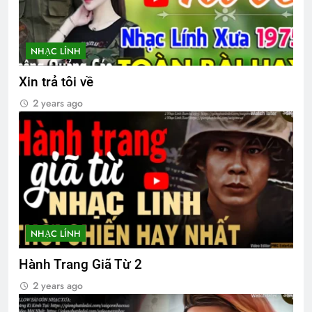
Vọng gác đêm sương
Bến cát 1972
2 Years Ago
2 Years Ago
NHẠC LÍNH
Xin trả tôi về
TẠI SAO?
2 years ago
3 Years Ago
BÀI CA “TRANH LUẬN CHỮ NGHĨA” (Lỗ
Tấn)
3 Years Ago
NHẠC LÍNH
Hành Trang Giã Từ 2
2 years ago