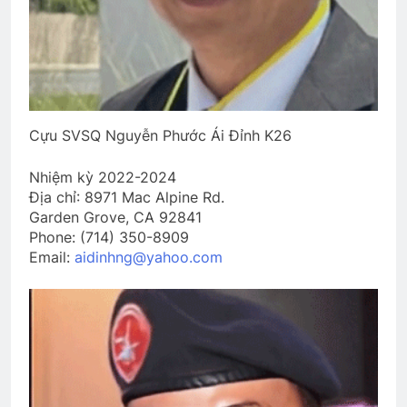
Anthony ‘s collections
Ngủ Đi Em!
2 Years Ago
2 Years Ago
CSVSQ Vũ Vĩnh Thụy K17
2 Years Ago
Cựu SVSQ Nguyễn Phước Ái Đỉnh K26
Nhiệm kỳ 2022-2024
Địa chỉ: 8971 Mac Alpine Rd.
MÙA XUÂN MUỐN NÓI
Garden Grove, CA 92841
3 Years Ago
Phone: (714) 350-8909
Email:
aidinhng@yahoo.com
TÔN CHỦ CỦA TÔI (Rabindranath
Tagore)
3 Years Ago
Album 7
Vẫy tay ngậm ngùi