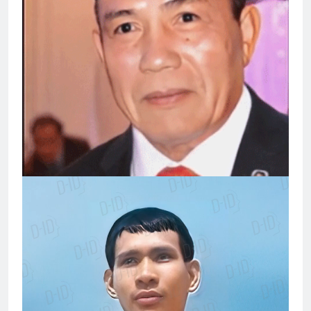
3 Years Ago
2 Years Ago
Chuẩn Tướng Trần Văn Hai
2 Years Ago
Tôi vẫn nợ em một lời xin lỗi
3 Years Ago
CSVSQ Trần Văn Long K19
3 Years Ago
Ủy viên Xã Hội chúc Giáng Sinh & năm
mới
3 Years Ago