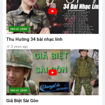
NHẠC LÍNH
Thu Hường 34 bài nhạc lính
2 years ago
NHẠC LÍNH
Giã Biệt Sài Gòn