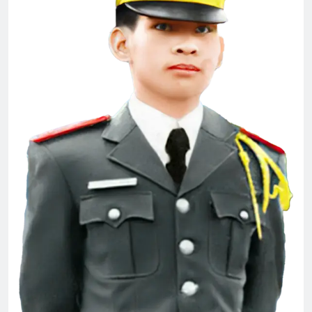
Tang Lễ Lương Huỳnh Hương K16
2 Years Ago
CTBCTY Tập IV
SỰ TÍCH TÌNH YÊU
3 Years Ago
3 Years Ago
Diễn hành Quốc Khánh VNCH 1967
2 Years Ago
Nam Việt Nam 1967
2 Years Ago
Quân Lực Việt Nam Cộng Hòa
2 Years Ago