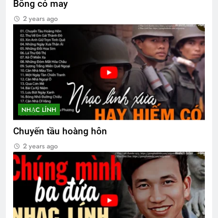
Bông cỏ may
2 years ago
NHẠC LÍNH
Chuyến tầu hoàng hôn
2 years ago