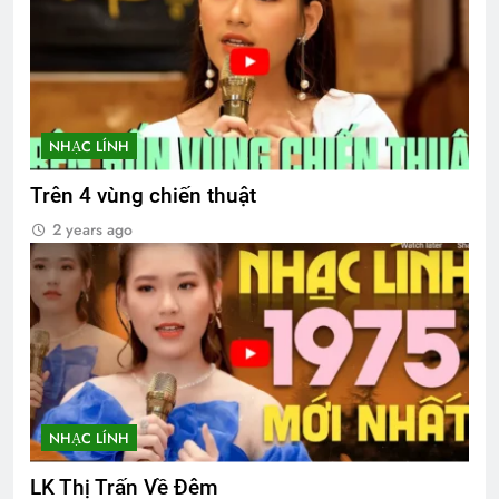
NHẠC LÍNH
Trên 4 vùng chiến thuật
2 years ago
NHẠC LÍNH
LK Thị Trấn Về Đêm