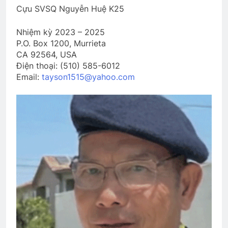
Cựu SVSQ Nguyễn Huệ K25
Tâm Sự Ngày Xuân
2 Years Ago
Nhiệm kỳ 2023 – 2025
P.O. Box 1200, Murrieta
CA 92564, USA
THỜI GIAN VÔ TẬN (Rabindranath
Điện thoại: (510) 585-6012
Tagore)
Email:
tayson1515@yahoo.com
3 Years Ago
LÁ THƯ ĐÃ HIỂU (Rabindranath
Tagore)
3 Years Ago
Ban Trị Sự Đa Hiệu nhiệm kỳ 2022-
2024
2 Years Ago