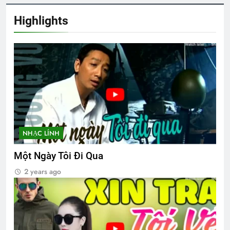
2 Years Ago
Highlights
Thơ Nhạc … của Đỗ Trọng Đạt K29
2 Years Ago
CHÂN QUÊ
3 Years Ago
NHẠC LÍNH
THUYỀN GIẤY (Rabindranath Tagore)
Một Ngày Tôi Đi Qua
3 Years Ago
2 years ago
Một tài liệu về Trường VBQG và các sĩ
quan tốt nghiệp
2 Years Ago