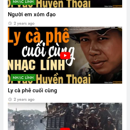
NHẠC LÍNH
Người em xóm đạo
2 years ago
NHẠC LÍNH
Ly cà phê cuối cùng
2 years ago