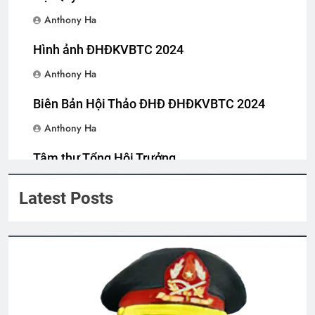
Anthony Ha
THIÊN CHÚA NỞ HOA (Rabindranath
Tagore)
Hình ảnh ĐHĐKVBTC 2024
3 Years Ago
Anthony Ha
Biên Bản Hội Thảo ĐHĐ ĐHĐKVBTC 2024
Văn Thư 005/TH nhiệm kỳ 2024-2026
2 Years Ago
Anthony Ha
Tâm thư Tổng Hội Trưởng
THÊM XUÂN NÀY, TA NGỒI CHỜ ĐỢI
Anthony Ha
THỬ
Latest Posts
3 Years Ago
CSVSQ Nguyễn Thành Chức K22
2 Years Ago