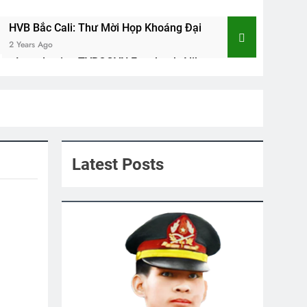
HVB Bắc Cali: Thư Mời Họp Khoáng Đại
2 Years Ago
Introduction TVBQGVN Facebook Alike
2 Years Ago
ad AVATAR, And Cover Photo
Latest Posts
 Đời Dạy Tôi Yêu Tổ Quốc
go
CSVSQ Dư Ngọc Thanh K14
2 Years Ago
TÔI (William Shakespeare)
Tân Khóa Sinh TVBQGVN
2 Years Ago