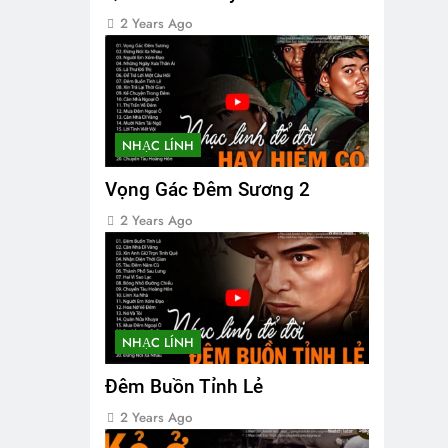
2 Years Ago
NHẠC LÍNH
Vọng Gác Đêm Sương 2
2 Years Ago
NHẠC LÍNH
Đêm Buồn Tỉnh Lẻ
2 Years Ago