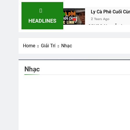
Ly Cà Phê Cuối Cù
2 Years Ago
HEADLINES
Phân Ưu CSVSQ Nguyễn Lạn
2 Years Ago
CTBCTY – Tập I –
Home
Giải Trí
Nhạc
3 Years Ago
TÌNH YÊU MÙA XUÂ
3 Years Ago
Nhạc
Lược Ghi Các Khó
3 Years Ago
CTBCTY Tập III C
3 Years Ago
CSVSQ Cao Văn Tà
3 Years Ago
Một Ngày Tôi Đi Q
SVSQ Công Tác CT
2 Years Ago
CTBCTY Tập II Ch