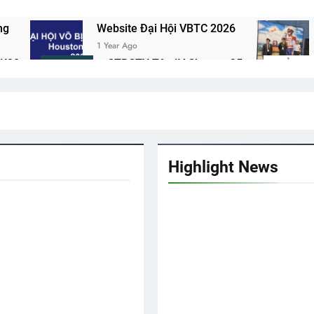
ng
Website Đại Hội VBTC 2026
1 Year Ago
 K20
CTBCTY Tập IV Chương 35
3 Years Ago
 Chương 6
Ngày Xuân Tái Ngộ
2 Years Ago
N (Daniel Artemas Harmon)
Set Name, Uplo
2 Years Ago
Highlight News
a
CHỈ CÓ MỘT NGƯỜI
Nơi Đầu
3 Years Ago
3 Years A
hương 28
CÂY MÙA XUÂN HẢI NGOẠI
2 Years Ago
i K25
English For Today
ĐỪNG NÓI YÊU 
1 Year Ago
3 Years Ago
ua
CT Quân Khu I
Bông Cỏ May
2 Years Ago
ương 12
ĐÀO MAI DÀNH TẶNG