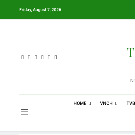
Skip
Friday, August 7, 2026
to
content
T
Nơ
HOME
VNCH
TV