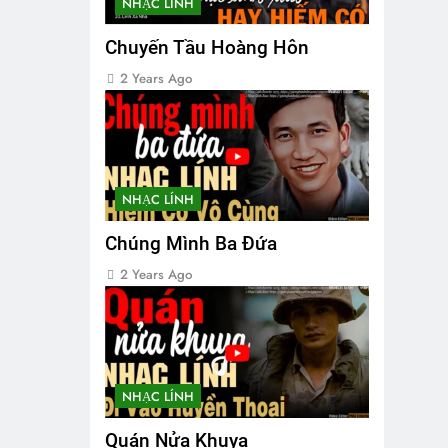
NHẠC LÍNH
Chuyến Tầu Hoàng Hôn
2 Years Ago
NHẠC LÍNH
Chúng Mình Ba Đứa
2 Years Ago
NHẠC LÍNH
Quán Nửa Khuya