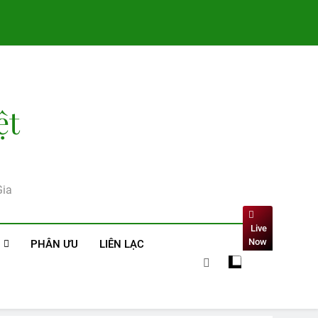
ệt
Gia
Live
Now
PHÂN ƯU
LIÊN LẠC