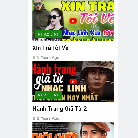
NHẠC LÍNH
Xin Trả Tôi Về
2 Years Ago
NHẠC LÍNH
Hành Trang Giã Từ 2
2 Years Ago