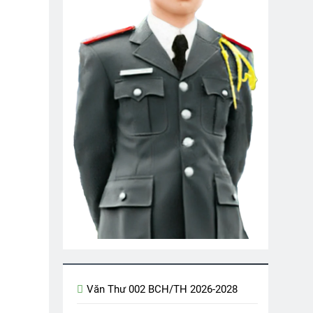
Ờ NỮA!
i K21
(Unknown)
TRĂNG DỆT NGUỒN THƠ
3 Years Ago
ng – LK Nhạc Lính
o
 24
Kịch Chiến Pleime
2 Years Ago
NHÀ TRÊN NÚI (Đào Tiềm)
3 Years Ago
Upload Video Lên Your Own Profile
Văn Thư 002 BCH/TH 2026-2028
2 Years Ago
 Niềm Ngày Cuối Năm