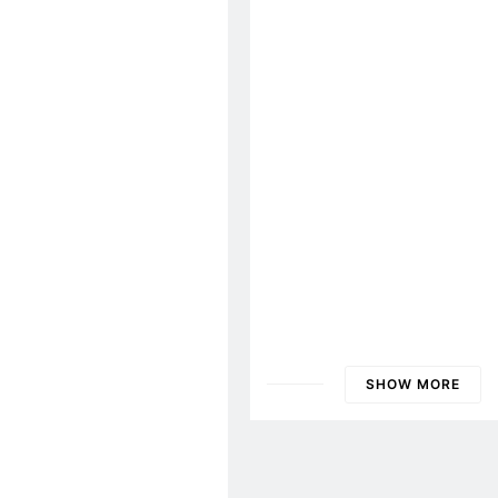
3 Years Ago
3 Ye
024
ĐẠI HỘI 2026
TỔNG HỘI
Biên Bản Tổng Kết Đại 
2026
oại
SHOW MORE
ĐẠI HỘI 2024
Nội Quy 2024