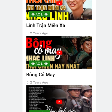
NHẠC LÍNH
Lính Trận Miền Xa
2 Years Ago
NHẠC LÍNH
Bông Cỏ May
2 Years Ago