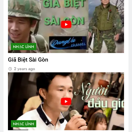
NHẠC LÍNH
Giã Biệt Sài Gòn
2 years ago
NHẠC LÍNH