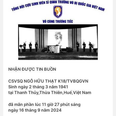
Mộng đêm xuân
An Lộc 1972
2 Years Ago
2 Years Ago
CSVSQ Lại Đình Đán K18
3 Years Ago
CTBCTY – Tập I – Chương 3
3 Years Ago
NHẬN ĐƯỢC TIN BUỒN
CSVSQ NGÔ HỮU THẠT K18/TVBQGVN
Sinh ngày 2 tháng 3 năm 1941
Cao Nguyên 1973
TẠI SAO?
tại Thanh Thủy,Thừa Thiên,Huế,Việt Nam
2 Years Ago
3 Years Ago
đã mãn phần lúc 11 giờ 27 phút sáng
ngày 16 tháng 9 năm 2024
MỘT THỜI ĐỂ TIN (B.J. Morbitzer)