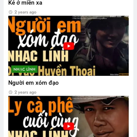
Kẻ ở miền xa
2 years ago
NHẠC LÍNH
Người em xóm đạo
2 years ago