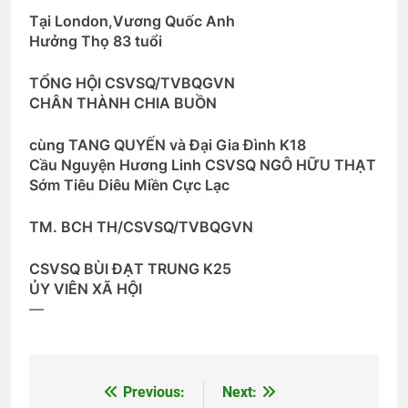
3 Years Ago
Tại London,Vương Quốc Anh
Hưởng Thọ 83 tuổi
Hành Trang Giã Từ 2
TỔNG HỘI CSVSQ/TVBQGVN
2 Years Ago
CHÂN THÀNH CHIA BUỒN
cùng TANG QUYẾN và Đại Gia Đình K18
Cầu Nguyện Hương Linh CSVSQ NGÔ HỮU THẠT
HOA DÂM BỤT TRẮNG
Sớm Tiêu Diêu Miền Cực Lạc
3 Years Ago
TM. BCH TH/CSVSQ/TVBQGVN
Quang Lập – Album nhạc lính
CSVSQ BÙI ĐẠT TRUNG K25
2 Years Ago
ỦY VIÊN XÃ HỘI
—
CTBCTY Tập IV chương 35
3 Years Ago
Previous:
Next:
Post