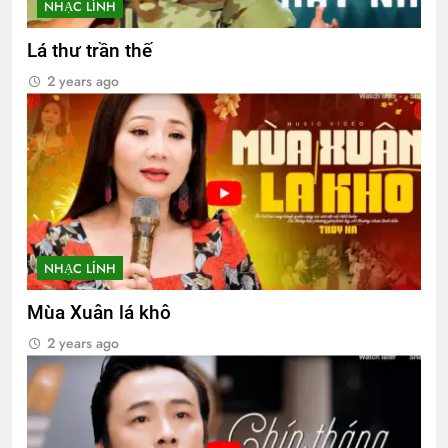
NHẠC LÍNH
Lá thư trần thế
2 years ago
NHẠC LÍNH
Mùa Xuân lá khô
2 years ago