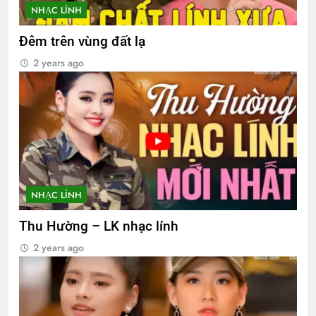
NHẠC LÍNH
Đêm trên vùng đất lạ
2 years ago
NHẠC LÍNH
Thu Hường – LK nhạc lính
2 years ago