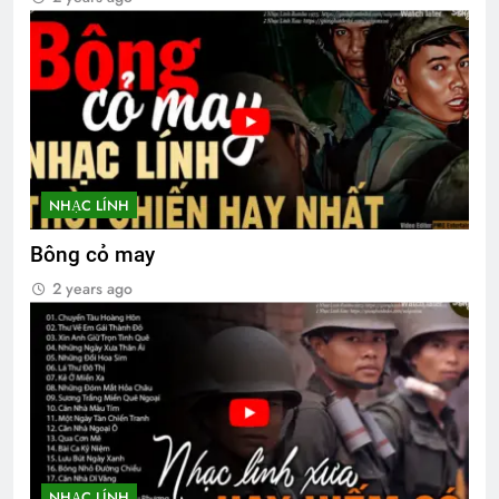
3 Years Ago
Cựu CVSQ Bùi Dzinh K3
Tài Liệu
3 Years Ago
2 Years Ago
Bông cỏ may
Cánh Thiệp Đầu Xuân
NHẠC LÍNH
2 Years Ago
2 Years Ago
Bông cỏ may
2 years ago
Ngày này Năm Ấy 29-12-1972
3 Years Ago
CTBCTY Tập IV chương 42
3 Years Ago
NHẠC LÍNH