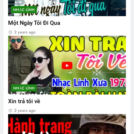
2 Years Ago
NHẠC LÍNH
MỘT NỤ HỒNG (Unknown)
Một Ngày Tôi Đi Qua
3 Years Ago
2 years ago
Phân Ưu CSVSQ Nguyễn Vĩnh Nghi K5
2 Years Ago
CSVSQ Nguyễn Thành Chức K22
2 Years Ago
NHẠC LÍNH
Xin trả tôi về
Hành Trang Giã Từ
2 years ago
2 Years Ago