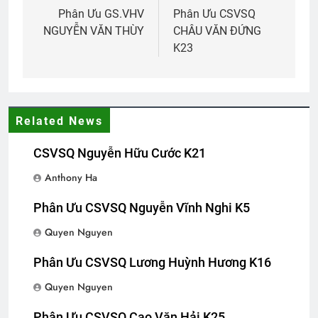
navigation
Phân Ưu GS.VHV
Phân Ưu CSVSQ
Thăm NT Phạm Dương Đạt K17
NGUYỄN VĂN THÙY
CHÂU VĂN ĐỨNG
2 Years Ago
K23
MỘT NGÀY MÙA XUÂN (Rabindranath
Tagore)
3 Years Ago
Related News
CSVSQ Nguyễn Hữu Cước K21
Một Ngày Tôi Đi Qua
Anthony Ha
2 Years Ago
Phân Ưu CSVSQ Nguyễn Vĩnh Nghi K5
Quyen Nguyen
CSVSQ Nguyễn Hữu Cước K21
1 Year Ago
Phân Ưu CSVSQ Lương Huỳnh Hương K16
Quyen Nguyen
CSVSQ Võ Công Khánh K19
Phân Ưu CSVSQ Cao Văn Hải K25