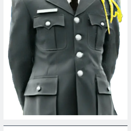
Tình Tự Mùa Xuân
2 Years Ago
Phóng sự Ấp Bắc 1963
2 Years Ago
Ủy viên Xã Hội chúc Giáng Sinh & năm
mới
3 Years Ago
TRÒ CHƠI THUA THẮNG (Rabindranath
Tagore)
3 Years Ago