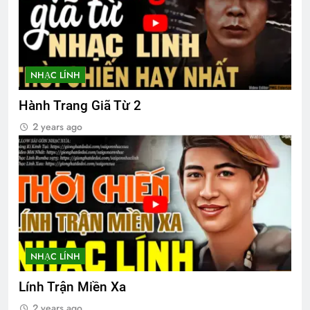
TÌNH YÊU BẤT TẬN (Rabindranath
Tagore)
3 Years Ago
NHẠC LÍNH
Vietnam War
Mùa Xuân Tình Yêu
Hành Trang Giã Từ 2
2 Years Ago
2 Years Ago
2 years ago
Album 2
Tạ ơn đời
3 Years Ago
3 Years Ago
TÌNH YÊU & HOÀN CẢNH
3 Years Ago
NHẠC LÍNH
Lính Trận Miền Xa
SẼ CÓ MỘT NGÀY (Rabindranath
Tagore)
2 years ago