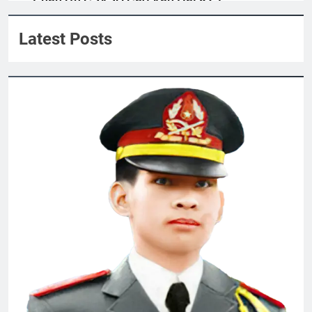
2 Years Ago
Quyen Nguyen
Latest Posts
How to copy an image on internet?
2 Years Ago
Vĩnh Long 1965
HOA GIẤY
2 Years Ago
3 Years Ago
CSVSQ Bùi Quang Mẫn K6
2 Years Ago
HỒNG ÂN VÔ TẬN (Rabindranath
Tagore)
3 Years Ago