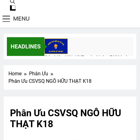
MENU
HEADLINES
Các Liên Hội, HVB, các khóa, PNLV và
TTNĐH
8 Months Ago
Home
Phân Ưu
Phân Ưu CSVSQ NGÔ HỮU THẠT K18
CÓ ANH TRONG ĐỜI
3 Years Ago
Phân Ưu CSVSQ NGÔ HỮU
THẠT K18
KHI ĐỜI THÊM TUỔI (Không rõ tác giả)
3 Years Ago