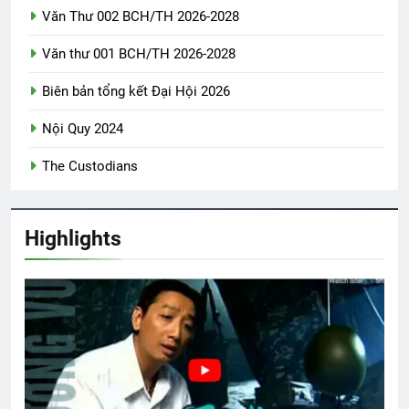
THIÊN CHÚA NỞ HOA (Rabindranath
Văn Thư 002 BCH/TH 2026-2028
Tagore)
Văn thư 001 BCH/TH 2026-2028
3 Years Ago
Biên bản tổng kết Đại Hội 2026
Thăm chị QP Nguyễn Chánh Dật K18
Nội Quy 2024
2 Years Ago
The Custodians
CSVSQ Cao Văn Tài K25
3 Years Ago
Highlights
Mừng ĐHĐKVBTC 2024
3 Years Ago
Thư Kêu Gọi Yểm Trợ Đa Hiệu 128