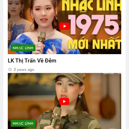
NHẠC LÍNH
LK Thị Trấn Về Đêm
2 years ago
NHẠC LÍNH