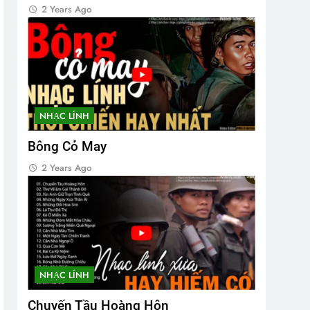
2 Years Ago
NHẠC LÍNH
Bông Cỏ May
2 Years Ago
NHẠC LÍNH
Chuyến Tầu Hoàng Hôn