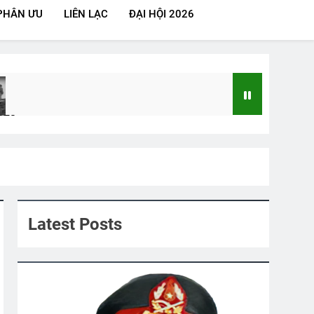
PHÂN ƯU
LIÊN LẠC
ĐẠI HỘI 2026
972
SVSQ Bùi Đức Toại K23
CHÂN QUÊ
s Ago
3 Years Ago
Latest Posts
 Book 2