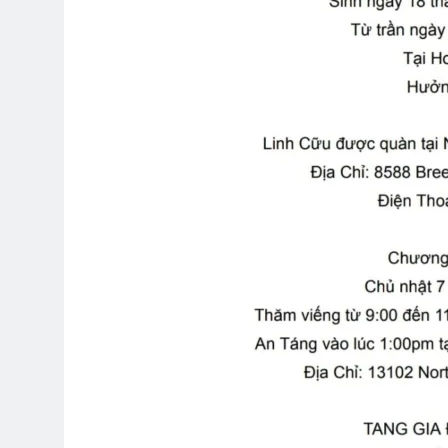
TÁM BỢM RƯỢU (Đỗ Phủ)
CTBCT
3 Years Ago
3 Years
HY VỌNG (Emily Dickinson)
Cựu 
3 Years Ago
3 Yea
Tân Khóa Sinh TVBQGVN
Bến Xu
2 Years Ago
2 Years 
English For Today Book 5
CSVSQ
1 Year Ago
2 Years 