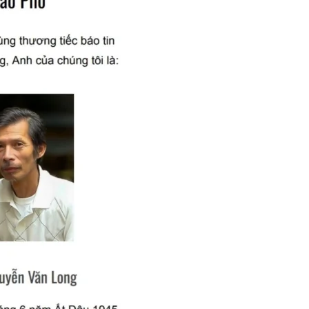
(Rabindranath Tagore)
TIẾNG SÚNG CUỐI CÙNG
EM ĐÃ ĐẾN
3 Years Ago
3 Years Ago
TY Tập II Chương 14
Cựu CVSQ Bùi Dzinh K3
MÙA XUÂN MUỐN
s Ago
3 Years Ago
3 Years Ago
A BỎ (Lưu Hiểu Ba)
Thăm CSVSQ PHẠM VĂN MAI K20
Giã Biệt
2 Years Ago
2 Years Ag
h Nghi K5
MÃI MÃI TẠ ƠN (M.S. Lowndes)
Đêm Xuân
Liên Đ
3 Years Ago
2 Years Ago
2 Years A
2
NƯỚC MẮT VÀ NỤ CƯỜI (Kahlil Gibran)
MỘT NGÀY MÙA XUÂN (
3 Years Ago
3 Years Ago