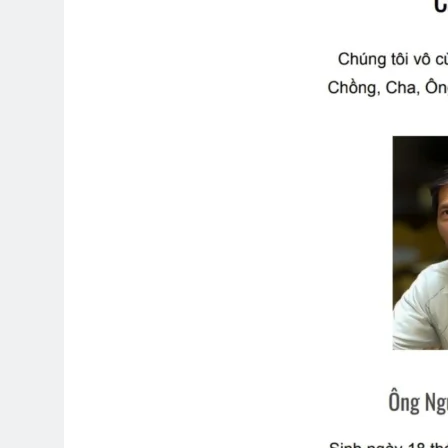
NƠI TÂM TRÍ KHÔNG CÓ NỖI SỢ 
3 Years Ago
NHÀ TRÊN NÚI (Đào Tiềm)
CTBC
2 Years Ago
3 Year
Một Ngày Tôi Đi Qua
LÚC ANH LÌ
2 Years Ago
3 Years Ago
Lễ Phủ Cờ Tr Tướng Nguyễn Vĩn
2 Years Ago
CSVSQ Nguyễn Thành Chức K2
2 Years Ago