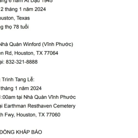
Y – Tập I – Chương 1
TRONG THUYỀN ĐÊM MƯA (Bạch Cư Dị
 Ago
3 Years Ago
SVSQ Nguyễn Văn Hậu K16
Khúc Nhạc Mừng Xuân
XIN GIẢI P
rs Ago
2 Years Ago
3 Years Ago
ân Xanh – DTT – Mai Hương
9 Tháng Quân Trường
Đêm Xuân –
Ago
2 Years Ago
2 Years Ago
 Nguyễn Văn Tranh K23
Ago