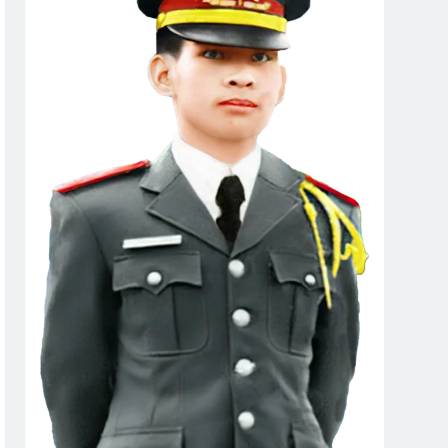
Mùa Thu
Hoài Niệm Một Thời
2 Years Ago
3 Years Ago
 NÓI
Thu Hường 34 Bài Nhạc Lính
2 Years Ago
 Sài Gòn
o
oàn 81 Biệt Cách Nhảy Dù
go
Rabindranath Tagore)
Người Đầu Gió
2 Years Ago