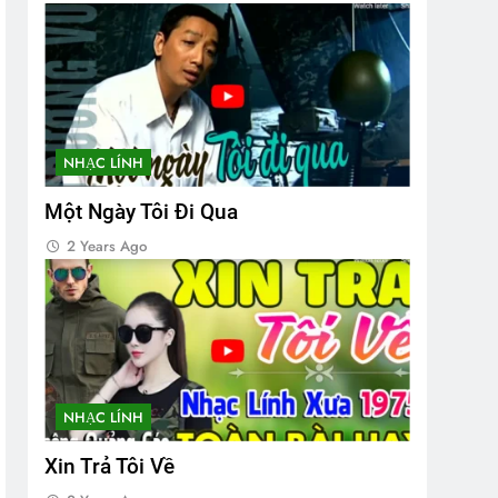
NHẠC LÍNH
Một Ngày Tôi Đi Qua
2 Years Ago
NHẠC LÍNH
Xin Trả Tôi Về