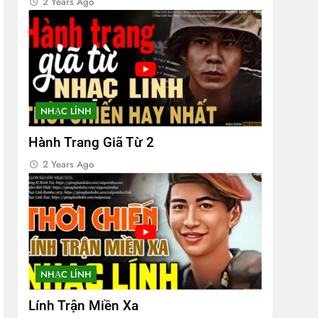
2 Years Ago
NHẠC LÍNH
Hành Trang Giã Từ 2
2 Years Ago
NHẠC LÍNH
Lính Trận Miền Xa