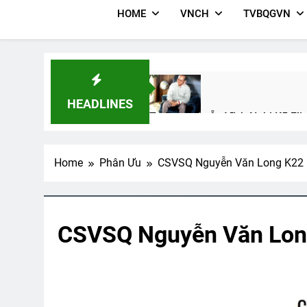
HOME
VNCH
TVBQGVN
HEADLINES
Tướng Nguyễn Vĩnh Nghi K5 Fli
1 Year Ago
Home
Phân Ưu
CSVSQ Nguyễn Văn Long K22
Một Tài Liệu Về Trường VBQG V
2 Years Ago
CSVSQ Nguyễn Văn Lon
Lễ Mãn Khóa
CHUYỆN TÌNH MÙ
2 Years Ago
3 Years Ago