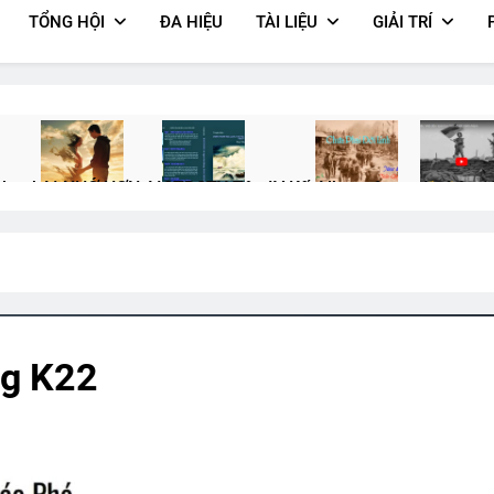
TỔNG HỘI
ĐA HIỆU
TÀI LIỆU
GIẢI TRÍ
pbook
AI NHỚ HƠN AI
CTBCTY Tập IV Kết
Album 6
An Lộc 1
2 Years Ago
3 Years Ago
3 Years Ago
2 Years Ago
à Các Sĩ Quan Tốt Nghiệp
Album 7
Nỗi Niềm Cùng Em
Cựu 
3 Years Ago
3 Years Ago
3 Year
g K22
A GIÁNG SINH
CSVSQ Quách Đức Chung K10
English For Today
2 Years Ago
1 Year Ago