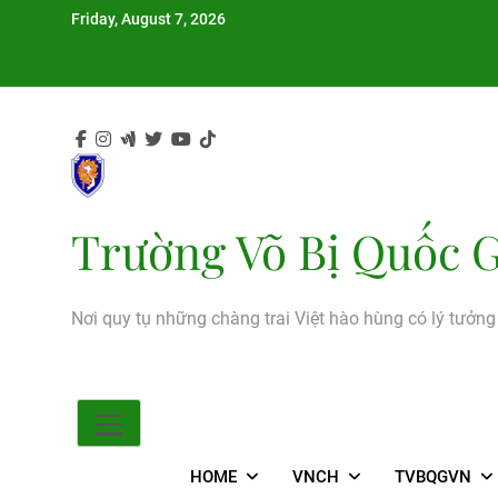
Skip
Friday, August 7, 2026
to
content
Trường Võ Bị Quốc G
Nơi quy tụ những chàng trai Việt hào hùng có lý tưởn
HOME
VNCH
TVBQGVN