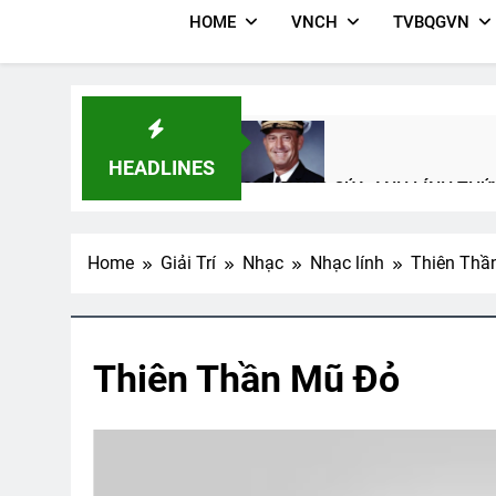
HOME
VNCH
TVBQGVN
HEADLINES
QUÀ TẶNG CỦA ANH LÍNH THỦ
3 Years Ago
Home
Giải Trí
Nhạc
Nhạc lính
Thiên Thầ
Thư Kêu Gọi Yểm Trợ Đa Hiệu 1
2 Years Ago
Thiên Thần Mũ Đỏ
Ban Trị Sự Đa Hiệu Nhiệm Kỳ 2
2 Years Ago