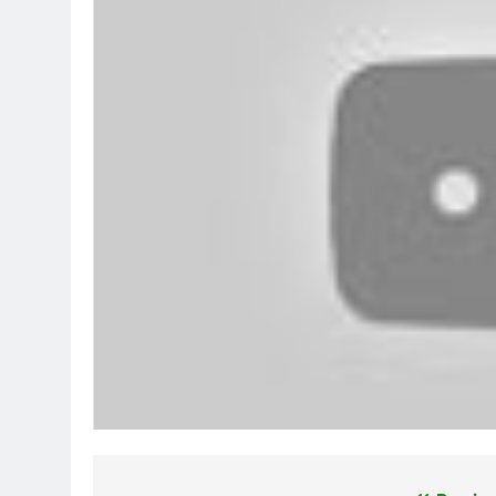
CHUYỆN TÌNH XỨ HOA ANH ĐÀ
3 Years Ago
Mộng Đêm Xuân
Ca Khúc Mừng
2 Years Ago
2 Years Ago
English For Today Book 4
Mùa X
1 Year Ago
2 Years 
Bến Xuân Xanh
THIẾU NỮ VÙNG
2 Years Ago
3 Years Ago
AI NHỚ HƠN AI
CSVSQ Nguyễn V
2 Years Ago
2 Years Ago