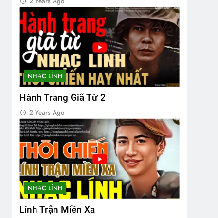
2 Years Ago
NHẠC LÍNH
Hành Trang Giã Từ 2
2 Years Ago
NHẠC LÍNH
Lính Trận Miền Xa