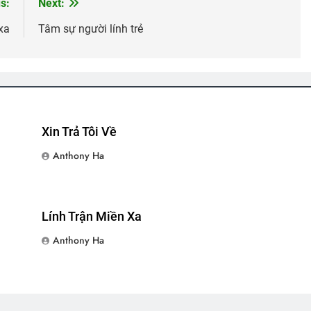
s:
Next:
xa
Tâm sự người lính trẻ
Chuẩn Tướng Trần Văn Hai
LÁ THƯ KHÓ HIỂU (Rabindranath T
2 Years Ago
3 Years Ago
Robert Frost)
Xuân 1973
CTBCTY Tập III Chương 24
Xuân Đấ
2 Years Ago
3 Years Ago
2 Years Ag
Xin Trả Tôi Về
Anthony Ha
g Lập – Nhạc Lính
HOA HỒNG TRẮNG (*)
Đất Máu Long Khánh
s Ago
3 Years Ago
2 Years Ago
Lính Trận Miền Xa
Anthony Ha