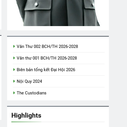
agore)
Thăm CSVCQ Nguyễn Hữu Thuyết K20
2 Years Ago
t Khách
CSVSQ Nguyễn Như Chương K21
Văn Thư 002 BCH/TH 2026-2028
o
2 Years Ago
Văn thư 001 BCH/TH 2026-2028
 1974
Biên bản tổng kết Đại Hội 2026
Nội Quy 2024
The Custodians
Highlights