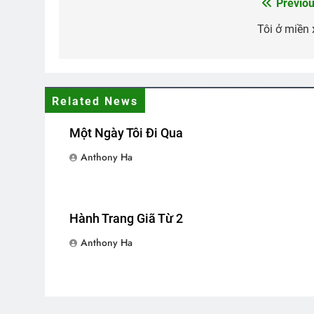
Previou
Post
navigation
Tôi ở miền 
Thăm QP Dư Ngọc Thanh K14/1
2 Years Ago
Related News
KHÔNG GÌ VÀNG CÓ THỂ Ở LẠI (
3 Years Ago
Một Ngày Tôi Đi Qua
Anthony Ha
MÙA XUÂN (William Blake)
Quan
3 Years Ago
2 Year
Hành Trang Giã Từ 2
Anthony Ha