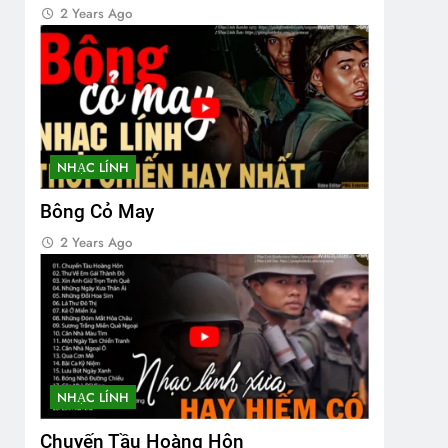
2 Years Ago
NHẠC LÍNH
Bông Cỏ May
2 Years Ago
NHẠC LÍNH
Chuyến Tầu Hoàng Hôn