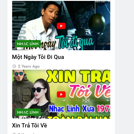
NHẠC LÍNH
Một Ngày Tôi Đi Qua
2 Years Ago
NHẠC LÍNH
Xin Trả Tôi Về