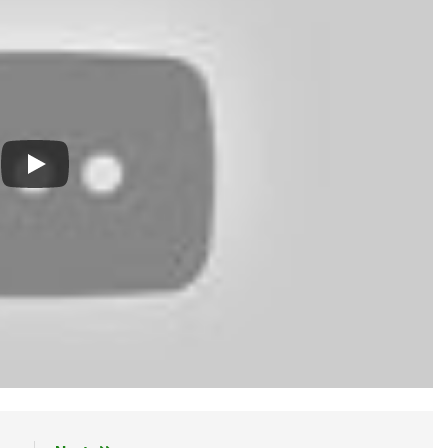
O
Album 3
Ban Chấp Hành Tổng Hội
Hình Ảnh TVBQGVN
Đê
3 Years Ago
3 Years Ago
2 Years Ago
2 Y
 Xuân
HÃY GỌI ANH ĐI (Rabindranath Tagore)
KHI ĐỜI THÊM TU
3 Years Ago
3 Years Ago
uân Lá Khô
XUÂN TÌNH (Russian Unknown)
Nụ Tầm Xuân
Huy Hi
Ago
3 Years Ago
2 Years Ago
3 Month
 SƠN CƯỚC
CTBCTY – Tập I – Chương 8
Người Ở Lại
Hội Võ B
3 Years Ago
3 Years Ago
2 Years Ago
ăn Bếp K10
NHỚ MÃI NỤ CƯỜI
CŨNG BỞI EM MẶC CHIẾC ÁO B
3 Years Ago
3 Years Ago