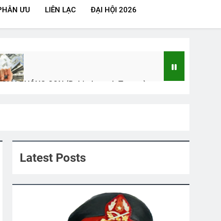
PHÂN ƯU
LIÊN LẠC
ĐẠI HỘI 2026
 GIẢI PHÓNG CON (Rabindranath Tagore)
ars Ago
ẾT ĐẾN LÀ VUI
Years Ago
Latest Posts
)
Văn Thư 003/TH Nhiệm Kỳ 2024-2026
2 Years Ago