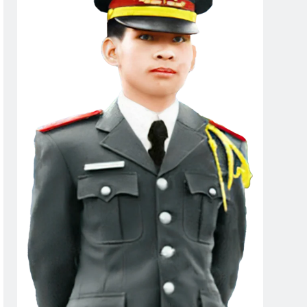
m Buồn Phố Thị
Đời Chiến Binh
ears Ago
2 Years Ago
ỔI (Không Rõ Tác Giả)
ệu Và Phù Hiệu Animation
Giã Biệt Sài Gòn
s Ago
2 Years Ago
ị OREGON Thăm NT Trần Văn Thư K13
À BA
SỰ TÍCH TÌNH YÊU
3 Years Ago