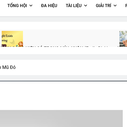
TỔNG HỘI
ĐA HIỆU
TÀI LIỆU
GIẢI TRÍ
Y
ÁNH SÁNG HIỆN CÓ TRONG MÙA XUÂN (Emily Dickinson)
XIN
3 Years Ago
3 Ye
n Mũ Đỏ
28
Quân Trường Quang Trung
K28 VN Thăm CSVSQ Long K25
T
2 Years Ago
2 Years Ago
2 
022-2024
Xuân Này Con Không Về
CHÚ CHIM NHỎ (Robert Frost
2 Years Ago
3 Years Ago