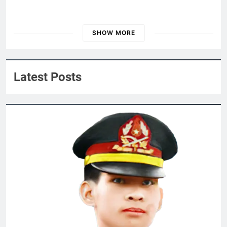
XUÂN TÌNH (Russian Unknown)
3 Years Ago
SHOW MORE
ĐẠI HỘI 2024
Nội Quy 2024
Thăm NT Lê Văn Tính K3
Latest Posts
2 Years Ago
Khóa 26 đã mất
3 Years Ago
Phân Ưu CSVSQ NGUYỄN LẠN E20
2 Years Ago
Sống trong hào khí
3 Years Ago