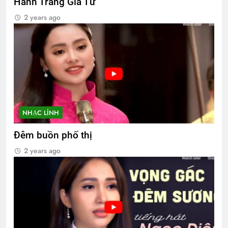
Hành Trang Giã Từ
2 years ago
NHẠC LÍNH
Đêm buồn phố thị
2 years ago