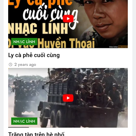
NHẠC LÍNH
Ly cà phê cuối cùng
2 years ago
NHẠC LÍNH
Trăng tàn trên hè phố