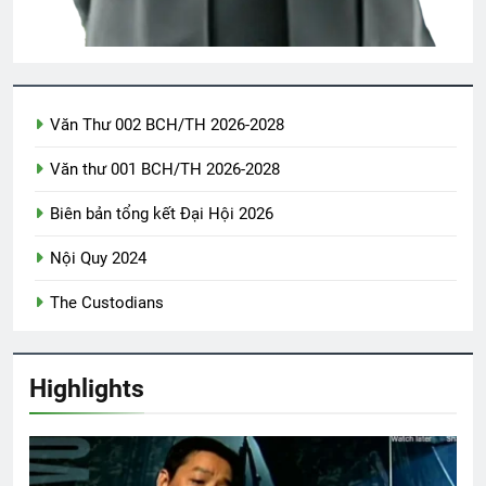
CSVSQ Nguyễn Hữu Cước K21
1 Year Ago
Văn Thư 002 BCH/TH 2026-2028
MÙA XUÂN MUỐN NÓI
Văn thư 001 BCH/TH 2026-2028
3 Years Ago
Biên bản tổng kết Đại Hội 2026
Nội Quy 2024
BỤI TUYẾT (Robert Frost)
3 Years Ago
The Custodians
Thăm NT Mai Vĩnh Phú K22
Highlights
2 Years Ago
Ca Khúc Mừng Xuân