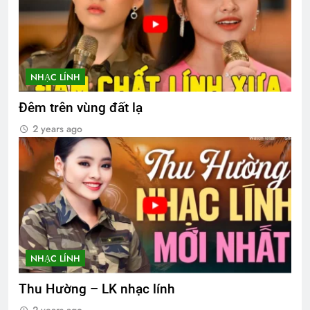
NHẠC LÍNH
Đêm trên vùng đất lạ
2 years ago
NHẠC LÍNH
Thu Hường – LK nhạc lính
2 years ago