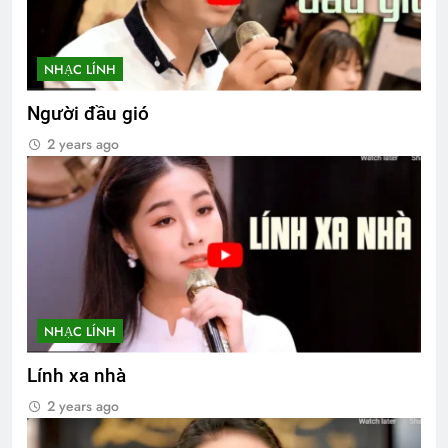
NHẠC LÍNH
Người đầu gió
2 years ago
NHẠC LÍNH
Lính xa nhà
2 years ago