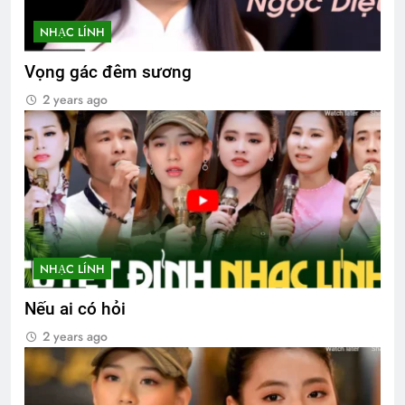
NHẠC LÍNH
Vọng gác đêm sương
2 years ago
NHẠC LÍNH
Nếu ai có hỏi
2 years ago