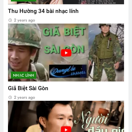
Thu Hường 34 bài nhạc lính
2 years ago
NHẠC LÍNH
Giã Biệt Sài Gòn
2 years ago