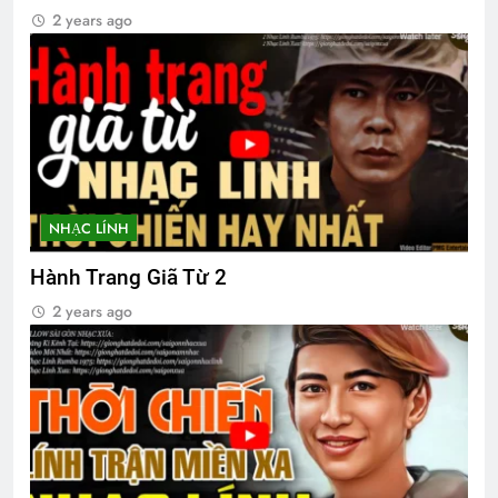
2 years ago
XIN HÃY YÊU TÔI
Nam Việt Nam 1967
3 Years Ago
2 Years Ago
Vietnam War – Tiếng Việt
2 Years Ago
NHẠC LÍNH
VUA THẬT CỦA TÔI (Rabindranath
Tagore)
Hành Trang Giã Từ 2
3 Years Ago
2 years ago
Hồi Ký: Những Uất Hận 1975
3 Years Ago
CÔ DÂU LẦN NỮA (Lưu Hiểu Ba)