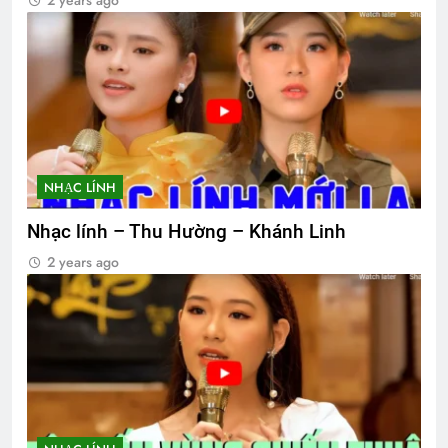
NHẠC LÍNH
Nhạc lính – Thu Hường – Khánh Linh
2 years ago