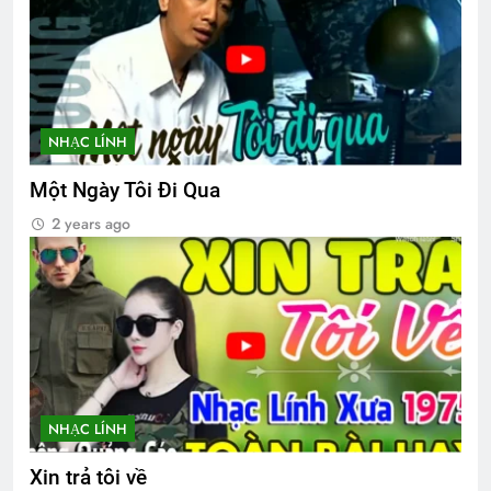
2 Years Ago
CSVSQ Nguyễn Văn Long K22
3 Years Ago
NHẠC LÍNH
Một Ngày Tôi Đi Qua
Căn cứ Đức Cơ 1965
2 years ago
2 Years Ago
CTBCTY Tập IV Kết
Xuân và tuổi trẻ
3 Years Ago
2 Years Ago
Bến cát 1972
CSVSQ Lương Văn Hơi K8
NHẠC LÍNH
2 Years Ago
2 Years Ago
Xin trả tôi về