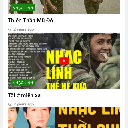
NHẠC LÍNH
Thiên Thần Mũ Đỏ
2 years ago
NHẠC LÍNH
Tôi ở miền xa
2 years ago