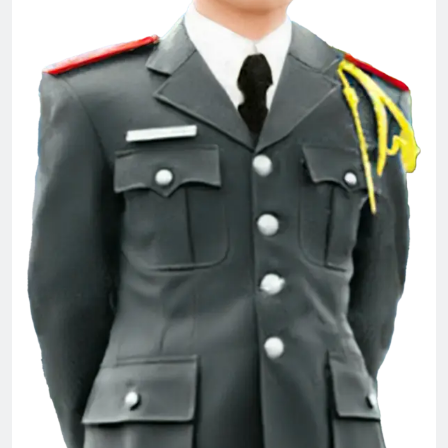
Thăm CSVSQ MAI VĨNH PHU K22
2 Years Ago
Đỗ Cao Trí
Ý nghĩa tên các khóa
2 Years Ago
3 Years Ago
HOÀNG HÔN TRÊN BIỂN (Rabindranath
Tagore)
3 Years Ago
Các Liên Hội, HVB, các khóa, PNLV và
TTNĐH
8 Months Ago