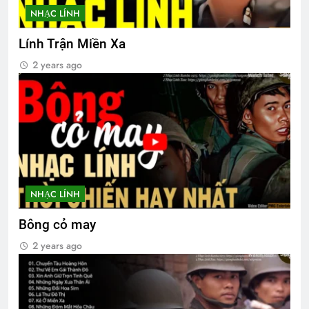
3 Years Ago
NHẠC LÍNH
Lính Trận Miền Xa
CSVSQ Phạm Tuấn K20
2 years ago
2 Years Ago
Thăm CSVSQ Nguyễn Đạt Thịnh K6
2 Years Ago
LỬA…LỬA…LỬA!!!
TRÁI SẦU RỤNG RƠI
NHẠC LÍNH
2 Years Ago
3 Years Ago
Bông cỏ may
2 years ago
Đại Hội Đoàn Kết Võ Bị Toàn Cầu 2024
2 Years Ago