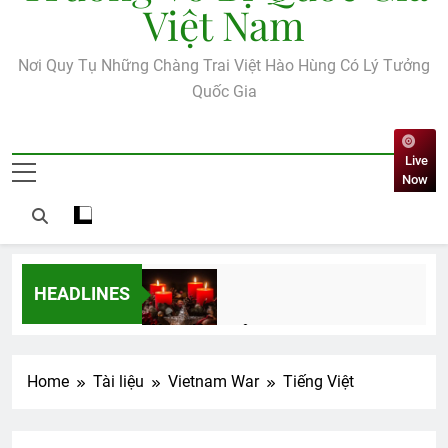
Việt Nam
Nơi Quy Tụ Những Chàng Trai Việt Hào Hùng Có Lý Tưởng
Quốc Gia
Live
Now
HEADLINES
Mộng đêm xuân
2 Years Ago
Home
Tài liệu
Vietnam War
Tiếng Việt
CSVSQ Đặng Ngọc Thêm K25