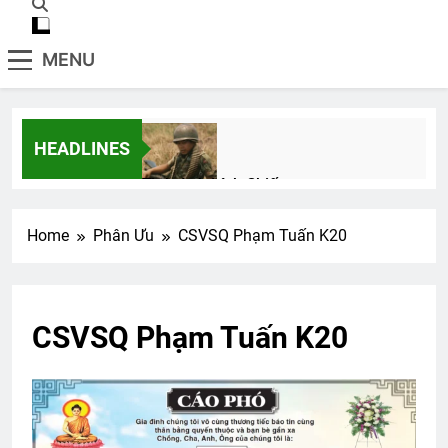
MENU
HEADLINES
Tình Anh Lính Chiến
2 Years Ago
Home
Phân Ưu
CSVSQ Phạm Tuấn K20
BÀI CA NGƯỜI TÔI TỚ (Rabindranath
Tagore)
3 Years Ago
CSVSQ Phạm Tuấn K20
CSVSQ Vũ Khắc Hồng K30
3 Years Ago