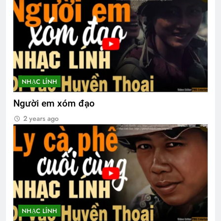
NHẠC LÍNH
Người em xóm đạo
2 years ago
NHẠC LÍNH