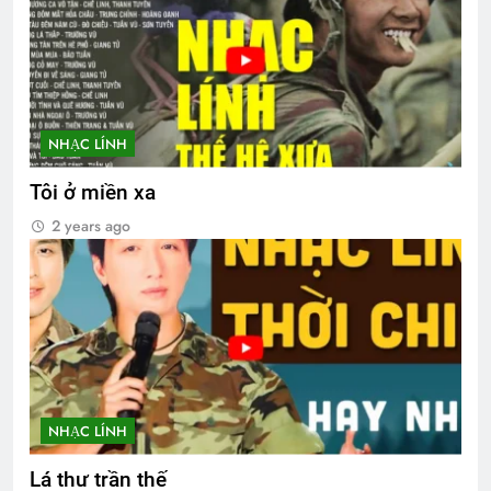
NHẠC LÍNH
Tôi ở miền xa
2 years ago
NHẠC LÍNH
Lá thư trần thế