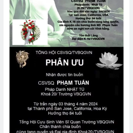
TẾT ĐẾN LÀ VUI
2 Years Ago
Diễn hành Quốc Khánh VNCH 1967
2 Years Ago
CSVSQ Trần Trung Hiếu K23
2 Years Ago
Cuộc chiến không muốn thắng
2 Years Ago
Cựu SVSQ Nguyễn Văn Hậu K16
3 Years Ago