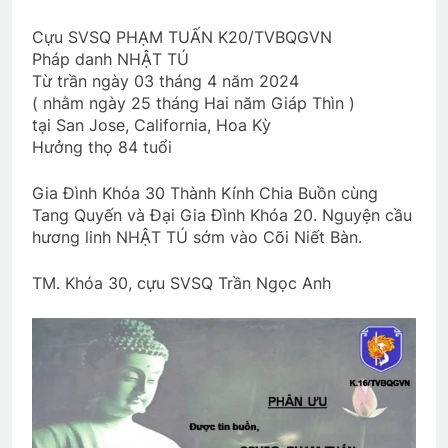
Cựu SVSQ PHẠM TUẤN K20/TVBQGVN
Pháp danh NHẬT TÚ
Xuân Đất Khách
CÓ ANH TRONG ĐỜI
Từ trần ngày 03 tháng 4 năm 2024
2 Years Ago
3 Years Ago
( nhằm ngày 25 tháng Hai năm Giáp Thìn )
tại San Jose, California, Hoa Kỳ
Hưởng thọ 84 tuổi
Xuân này con không về
2 Years Ago
Gia Đình Khóa 30 Thành Kính Chia Buồn cùng
Tang Quyến và Đại Gia Đình Khóa 20. Nguyện cầu
hương linh NHẬT TÚ sớm vào Cõi Niết Bàn.
SVSQ công tác CTCT Quân Khu I
2 Years Ago
TM. Khóa 30, cựu SVSQ Trần Ngọc Anh
VỀ ĐI, ĐỪNG CHỜ NỮA!
3 Years Ago