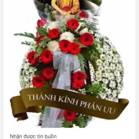
HOA HỒNG TRẮNG (*)
3 Years Ago
MỐI TÌNH ĐẦU VĨNH ĐIỆN
Xuân Đã Về
3 Years Ago
2 Years Ago
Bến cát 1972
2 Years Ago
Quân Lực Việt Nam Cộng Hòa
2 Years Ago
English For Today book 5
1 Year Ago
Nhận được tin buồn