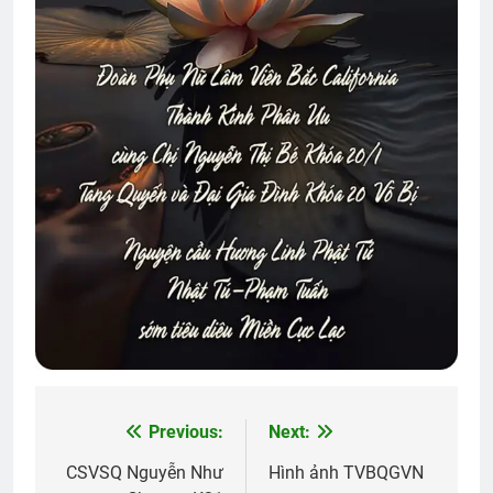
Previous:
Next:
Post
navigation
CSVSQ Nguyễn Như
Hình ảnh TVBQGVN