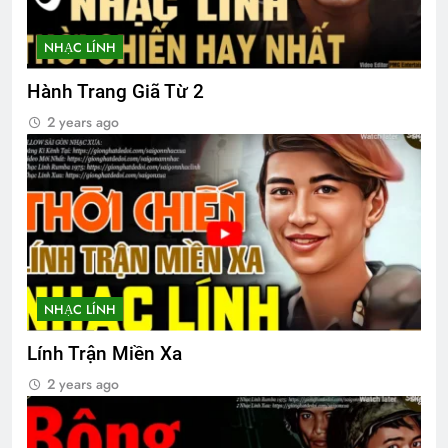
NHẠC LÍNH
Hành Trang Giã Từ 2
2 years ago
NHẠC LÍNH
Lính Trận Miền Xa
2 years ago