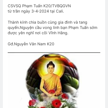
3 Years Ago
CSVSQ Phạm Tuấn K20/TVBQGVN
từ trần ngày 3-4-2024 tại Cali.
Đoản Ca Xuân
Thành kính chia buồn cùng gia đình và tang
quyến.Nguyện cầu vong linh bạn Phạm Tuấn sớm
2 Years Ago
được yên nghĩ nơi cõi Vĩnh Hằng.
Gđ.Nguyễn Văn Nam K20
THIẾU NỮ VÙNG SƠN CƯỚC
3 Years Ago
Lá Rụng Về Cội
2 Years Ago
TÔI ĐÃ ĐẾN NƠI (Natasha Josefowitz)
3 Years Ago