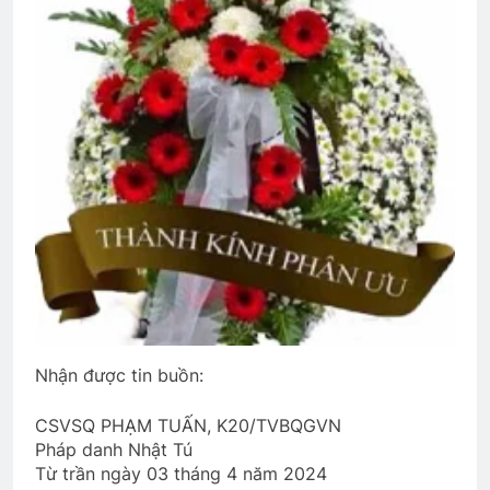
Tâm thu gửi quý phu nhân Võ Bị
2 Years Ago
MÙA XUÂN, NGHĨ VỀ HẠNH PHÚC
3 Years Ago
XUÂN HẠNH PHÚC
3 Years Ago
Nhận được tin buồn:
CSVSQ PHẠM TUẤN, K20/TVBQGVN
Pháp danh Nhật Tú
Từ trần ngày 03 tháng 4 năm 2024