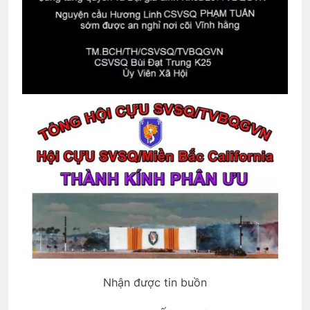
ĐÔI MẮT
3 Years Ago
BUỒN SẼ QUA, NÀO EM HÃY CƯỜI
TƯƠI!
3 Years Ago
CTBCTY Tập II chương 15
3 Years Ago
CTBCTY – Tập I – Chương 10
3 Years Ago
Nhận được tin buồn
The Silent Night