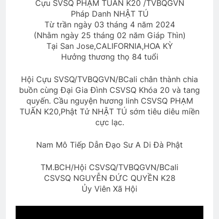
Cựu SVSQ PHẠM TUẤN K20 /TVBQGVN
3 Years Ago
Pháp Danh NHẬT TÚ
Từ trần ngày 03 tháng 4 năm 2024
(Nhằm ngày 25 tháng 02 năm Giáp Thìn)
Tại San Jose,CALIFORNIA,HOA KỲ
CÓ MỘT TÌNH YÊU ĐẸP NHƯ SON
Hưởng thương thọ 84 tuổi
3 Years Ago
Hội Cựu SVSQ/TVBQGVN/BCali chân thành chia
buồn cùng Đại Gia Đình CSVSQ Khóa 20 và tang
MÙA XUÂN ĐANG VỀ
quyến. Cầu nguyện hương linh CSVSQ PHẠM
3 Years Ago
TUẤN K20,Phật Tử NHẬT TÚ sớm tiêu diêu miền
cực lạc.
Cánh Thiệp Đầu Xuân
CHÂN QUÊ
Nam Mô Tiếp Dẫn Đạo Sư A Di Đà Phật
2 Years Ago
3 Years Ago
TM.BCH/Hội CSVSQ/TVBQGVN/BCali
CSVSQ NGUYỄN ĐỨC QUYỀN K28
Nhớ ĐỒI BẮC
Ủy Viên Xã Hội
2 Years Ago