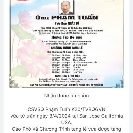
K28 VN thăm CSVSQ Long K25
2 Years Ago
Thăm QP Lâm Quy Tiên K12
2 Years Ago
CTBCTY Tập IV chương 35
3 Years Ago
Nhận được tin buồn
CSVSQ Trần Văn Long K19
3 Years Ago
CSVSQ Phạm Tuấn K20/TVBQGVN
vừa từ trần ngày 3/4/2024 tại San Jose California
USA.
Cáo Phó và Chương Trình tang lễ vừa được tang
Bến Xuân Xanh