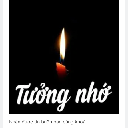
Tướng Nguyễn Vĩnh Nghi K5
1 Year Ago
SẼ CÓ MỘT NGÀY (Rabindranath
Tagore)
3 Years Ago
Thăm CSVSQ TRƯƠNG VĂN VÂN K20
2 Years Ago
An Lộc 1972
2 Years Ago
Nhận được tin buồn bạn cùng khoá
CTBCTY Tập IV chương 43