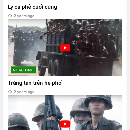
Ly cà phê cuối cùng
2 years ago
NHẠC LÍNH
Trăng tàn trên hè phố
2 years ago