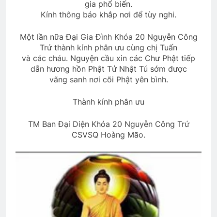
gia phổ biến.
2 Years Ago
Kính thông báo khắp nơi để tùy nghi.
Một lần nữa Đại Gia Đình Khóa 20 Nguyễn Công
CTBCTY – Tập I – Chương 1
Trứ thành kính phân ưu cùng chị Tuấn
3 Years Ago
và các cháu. Nguyện cầu xin các Chư Phật tiếp
dẫn hương hồn Phật Tử Nhật Tú sớm được
vãng sanh nơi cõi Phật yên bình.
MÙA THU
3 Years Ago
Thành kính phân ưu
TM Ban Đại Diện Khóa 20 Nguyễn Công Trứ
CSVSQ Hoàng Mão.
CSVSQ Dư Ngọc Thanh K14
2 Years Ago
MÙA XUÂN, NGHĨ VỀ DALAT
3 Years Ago