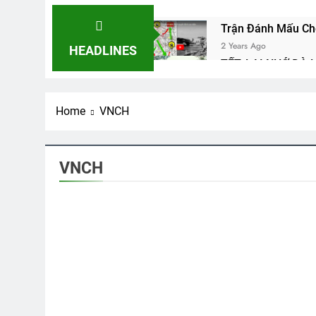
Trận Đánh Mấu Ch
2 Years Ago
HEADLINES
TẾT, LẠI NHỚ ĐÀ 
3 Years Ago
Phiên Gác Đêm Xu
Home
VNCH
2 Years Ago
HOÀNG HÔN TRÊN B
3 Years Ago
VNCH
CTBCTY – Tập I –
3 Years Ago
KẺ ĂN MÀY TRONG 
3 Years Ago
Ngủ Đi Em!
2 Years Ago
3
Tướng Nguyễn Vĩn
BÀI CA NGƯỜI TÔI
3 Years Ago
Cao Nguyên Sau N