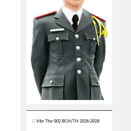
2 Years Ago
Đêm Tiền Đồn
2 Years Ago
m Ngùi
Xuân Đất Khách
2 Years Ago
SVSQ PHẠM NGỌC THIỆP K7
go
ài K25
Vietnam War
2 Years Ago
UÂN ĐANG TRỞ LẠI
go
m Blake)
n Trọng Chinh K5/1
Văn Thư 002 BCH/TH 2026-2028