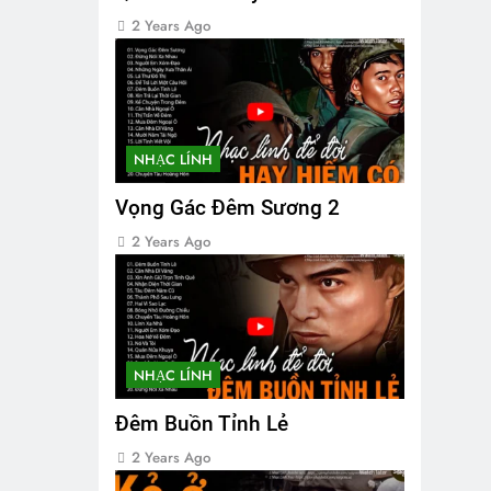
2 Years Ago
NHẠC LÍNH
Vọng Gác Đêm Sương 2
2 Years Ago
NHẠC LÍNH
Đêm Buồn Tỉnh Lẻ
2 Years Ago