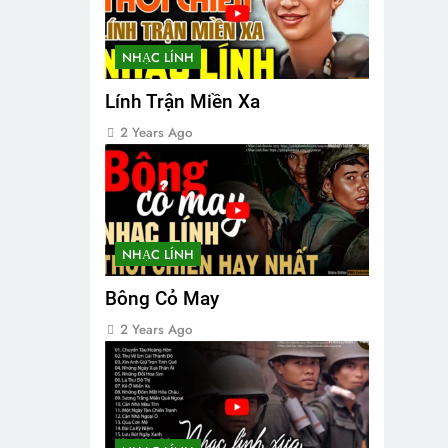
NHẠC LÍNH
Lính Trận Miền Xa
2 Years Ago
NHẠC LÍNH
Bông Cỏ May
2 Years Ago