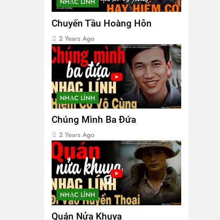
NHẠC LÍNH
Chuyến Tầu Hoàng Hôn
2 Years Ago
NHẠC LÍNH
Chúng Mình Ba Đứa
2 Years Ago
NHẠC LÍNH
Quán Nửa Khuya