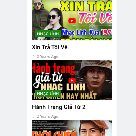
NHẠC LÍNH
Xin Trả Tôi Về
2 Years Ago
NHẠC LÍNH
Hành Trang Giã Từ 2
2 Years Ago