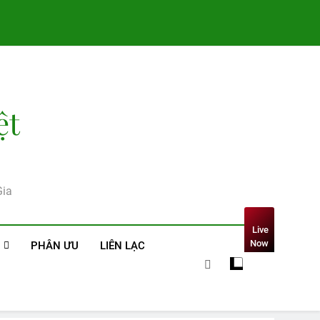
ệt
Gia
Live
Now
PHÂN ƯU
LIÊN LẠC