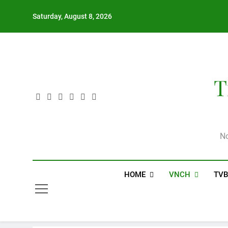
Skip
Saturday, August 8, 2026
to
content
T
Nơ
HOME
VNCH
TV