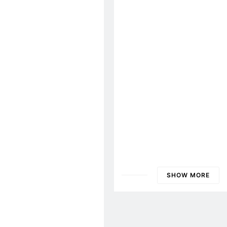
Hồ Sơ VN Năm 1963
ĐẠI HỘI 2026
TỔNG HỘI
Biên Bản Tổng Kết Đại 
2026
SHOW MORE
ĐẠI HỘI 2024
Nội Quy 2024