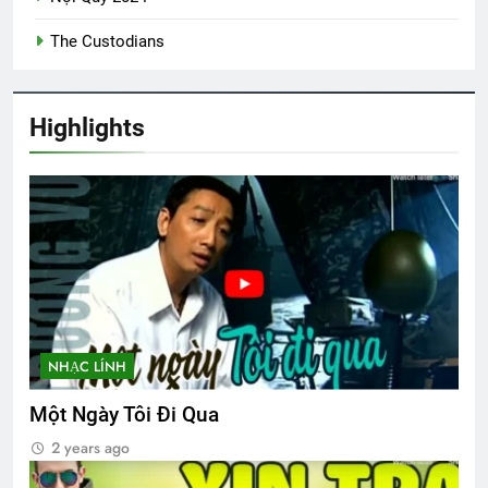
3 Years Ago
The Custodians
PHONG THƯ ĐỦ Ý (Lưu Hiểu Ba)
Highlights
3 Years Ago
Khóa 20 mãn khóa
Tạ ơn đời
8 Months Ago
3 Years Ago
CSVSQ Võ Công Khánh K19
2 Years Ago
NHẠC LÍNH
Một Ngày Tôi Đi Qua
Ban Trị Sự Đa Hiệu nhiệm kỳ 2022-
2024
2 years ago
2 Years Ago