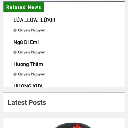
Related News
English For Today book 1
1 Year Ago
LỬA…LỬA…LỬA!!!
Quyen Nguyen
Sơ lược về trường Võ Bị Quốc Gia Việt
Ngủ Đi Em!
Nam
3 Years Ago
Quyen Nguyen
Hương Thầm
CSVSQ Huỳnh Bá An K20
Quyen Nguyen
2 Years Ago
HƯƠNG XƯA
Quyen Nguyen
CHUYỆN TÌNH MÙA GIÁNG SINH
Latest Posts
3 Years Ago
CSVSQ Nguyễn Văn Vĩnh K19