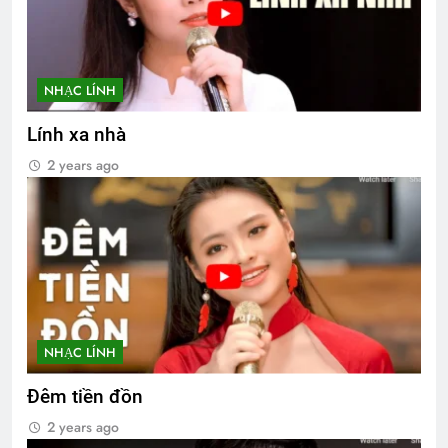
NHẠC LÍNH
Lính xa nhà
2 years ago
NHẠC LÍNH
Đêm tiền đồn
2 years ago