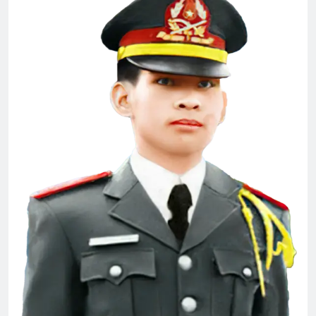
3 Years Ago
SỰ TÍCH TÌNH YÊU
3 Years Ago
Tôi vẫn nợ em một lời xin lỗi
3 Years Ago
BÀI CA “NGƯỜI TỐT” (Lỗ Tấn)
3 Years Ago
Vietnam War – English
2 Years Ago