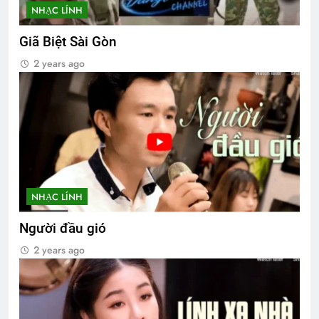
NHẠC LÍNH
Giã Biệt Sài Gòn
2 years ago
NHẠC LÍNH
Người đầu gió
2 years ago