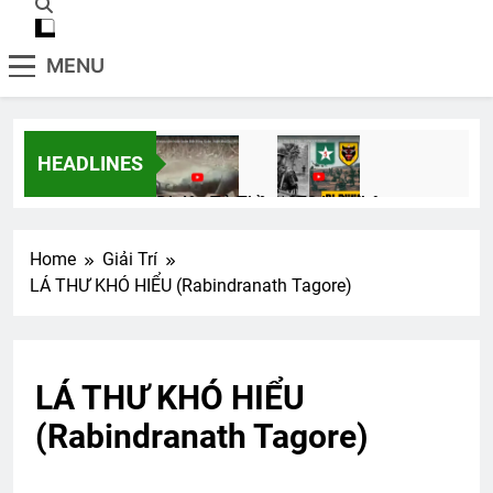
MENU
HEADLINES
Đi dây Tử Thần
1972 Lai Khê
2 Years Ago
2 Years Ago
Home
Giải Trí
LÁ THƯ KHÓ HIỂU (Rabindranath Tagore)
Quân Trường Quang Trung
2 Years Ago
LÁ THƯ KHÓ HIỂU
Mùa Hè Đỏ Lửa
TIÊN SA LẠC TRẦN
(Rabindranath Tagore)
2 Years Ago
3 Years Ago