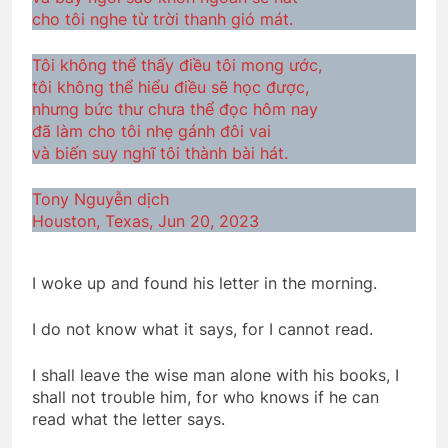
cho tôi nghe từ trời thanh gió mát.
Tôi không thể thấy điều tôi mong ước,
BÀI CA “TRANH LUẬN CHỮ NGHĨA” (Lỗ
Tấn)
tôi không thể hiểu điều sẽ học được,
nhưng bức thư chưa thể đọc hôm nay
3 Years Ago
đã làm cho tôi nhẹ gánh đôi vai
và biến suy nghĩ tôi thành bài hát.
TƯỞNG CHỪNG CA DAO
Tony Nguyễn dịch
2 Years Ago
Houston, Texas, Jun 20, 2023
XIN HÃY YÊU TÔI
Xuân Đã Về
I woke up and found his letter in the morning.
3 Years Ago
2 Years Ago
I do not know what it says, for I cannot read.
I shall leave the wise man alone with his books, I
LẠC LỐI GIỮA ĐƯỜNG (Rabindranath
Tagore)
shall not trouble him, for who knows if he can
read what the letter says.
3 Years Ago