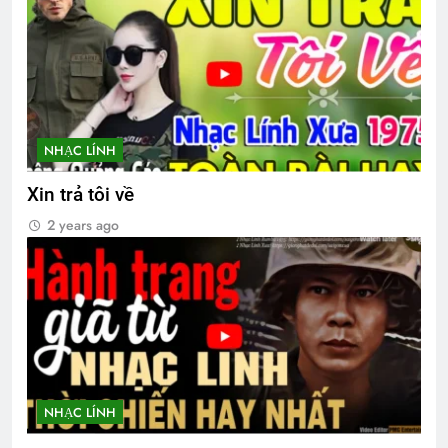
Mộng chiều xuân
Văn thư BCH-TH
2 Years Ago
2 Years Ago
KHÁT KHAO MÙA XUÂN VĨNH CỬU
NHẠC LÍNH
(Rabindranath Tagore)
3 Years Ago
Xin trả tôi về
2 years ago
Album 7
3 Years Ago
NHẠC LÍNH