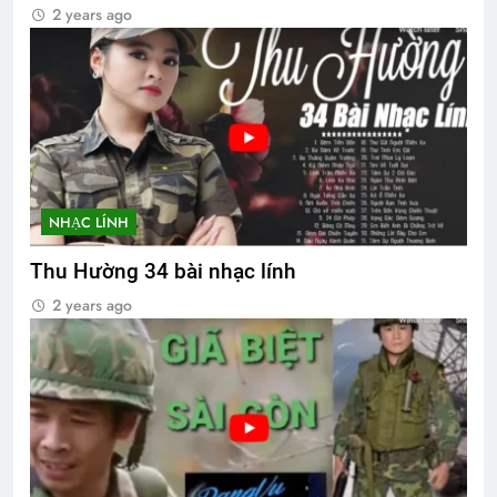
2 years ago
NHẠC LÍNH
Thu Hường 34 bài nhạc lính
2 years ago