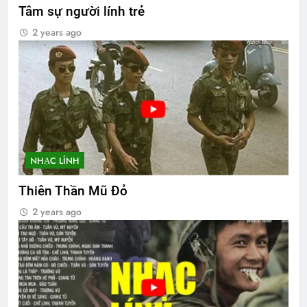
Tâm sự người lính trẻ
2 years ago
NHẠC LÍNH
Thiên Thần Mũ Đỏ
2 years ago