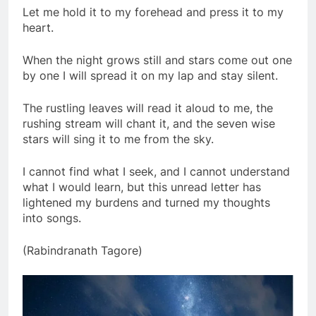
Let me hold it to my forehead and press it to my
heart.
Đón Xuân
CSVSQ Bùi Quang Mẫn K6
2 Years Ago
2 Years Ago
When the night grows still and stars come out one
by one I will spread it on my lap and stay silent.
Album 6
CSVSQ Đinh Viết Hạp K13
The rustling leaves will read it aloud to me, the
3 Years Ago
2 Years Ago
rushing stream will chant it, and the seven wise
stars will sing it to me from the sky.
DỪNG BÊN RỪNG TRONG ĐÊM TUYẾT
I cannot find what I seek, and I cannot understand
GIÁ (Robert Frost)
what I would learn, but this unread letter has
3 Years Ago
lightened my burdens and turned my thoughts
into songs.
Đất máu Long Khánh 1974
(Rabindranath Tagore)
2 Years Ago