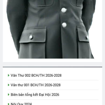
HOA HỒNG TRẮNG (*)
The Custodians
3 Years Ago
3 Months Ago
CSVSQ Hoàng Thu Phong K30
2 Years Ago
Nam Việt Nam 1967
2 Years Ago
Văn Thư 002 BCH/TH 2026-2028
MỐI TÌNH ĐẦU VĨNH ĐIỆN
3 Years Ago
Văn thư 001 BCH/TH 2026-2028
Biên bản tổng kết Đại Hội 2026
HÃY SẴN SÀNG! (Rabindranath
Tagore)
Nội Quy 2024