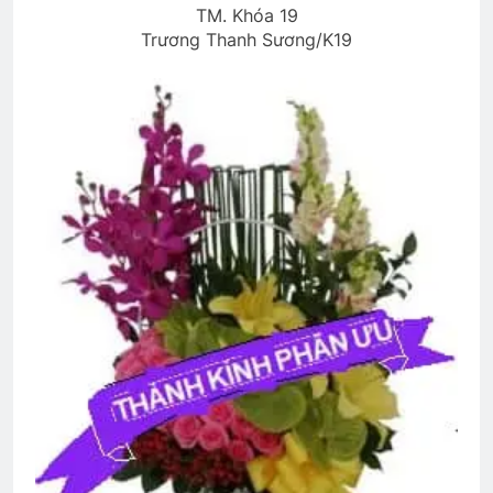
KHOAN (Rabindranath Tagore)
TM. Khóa 19
3 Years Ago
Trương Thanh Sương/K19
THT Nguyễn Huệ chúc mừng ĐH 2026
1 Year Ago
Phỏng vấn Đại Hội ĐK VB TC 2024
2 Years Ago
CÂY SÁO MÙA THU (Rabindranath
Tagore)
3 Years Ago
Văn thư BCH-TH
2 Years Ago