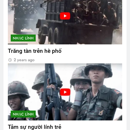
NHẠC LÍNH
Trăng tàn trên hè phố
2 years ago
NHẠC LÍNH
Tâm sự người lính trẻ