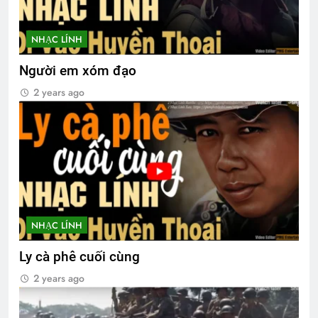
NHẠC LÍNH
Người em xóm đạo
2 years ago
NHẠC LÍNH
Ly cà phê cuối cùng
2 years ago