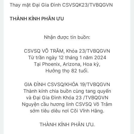
Thay mặt Đại Gia Đình CSVSQK23/TVBQGVN
Ý NGHĨ ĐÊM TRĂNG (Lý Bạch)
THÀNH KÍNH PHÂN ƯU
3 Years Ago
Nhận được tin buồn:
Album 4
TRÁI SẦU RỤNG RƠI
3 Years Ago
3 Years Ago
CSVSQ VÕ TRÂM, Khóa 23/TVBQGVN
Từ trần ngày 12 tháng 1 năm 2024
Tại Phoenix, Arizona, Hoa kỳ,
Hưởng thọ 82 tuổi.
TÔN CHỦ CỦA TÔI (Rabindranath
Tagore)
3 Years Ago
GIA ĐÌNH CSVSQ/KHÓA 19/TVBQGVN
Thành kính chia buồn cùng tang quyến
và Đại Gia Đình Khóa 23 /TVBQGVN
Nguyện cầu hương linh CSVSQ Võ Trâm
CTBCTY Tập IV chương 43
sớm tiêu diêu nơi Cõi Vĩnh Hằng.
3 Years Ago
THÀNH KÍNH PHÂN ƯU.