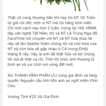
CSVSQ Hồ Văn Xuân K16
2 Years Ago
Thật vô cùng thương tiếc khi hay tin NT Võ Trâm
từ giả cõi đời, một vị NT mà tôi hằng kính mến.
Chỉ mới cách nay hơn 2 tuần, trong lúc Hội VBWA
XUÂN HẠNH PHÚC
tập văn nghệ Tất Niên, tôi và NT Lê Trung Nga đã
3 Years Ago
FaceTime nói chuyện với NT và NT hứa mùa hè
nầy sẽ lên Seattle thăm chúng tôi và chú Hoà của
NT và còn hứa sẽ gặp nhau ở CA trong ĐHội
NƯỚC MẮT VÀ NỤ CƯỜI (Kahlil Gibran)
tháng 6 nầy. Vậy là anh đã thất hứa và bỏ chúng
tôi mà đi thật xa rôì. Thôi thì chúc anh thượng lộ
3 Years Ago
bình an và vui chơi nơi vùng đất mới.
Xin THÀNH KÍNH PHÂN ƯU cùng gia đình và tang
Tiểu Đoàn 1 Nhảy Dù VNCH
quyến. Nguyện cầu linh hồn anh an nghĩ miền Vĩnh
2 Years Ago
Cữu.
Vương Tịnh K25 Và Gia Đình
Liên Đoàn 81 Biệt Cách Nhảy Dù
2 Years Ago