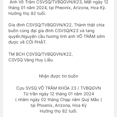
Anh Võ Trâm CSVSQ/TVBQGVN/K23, Mất ngày 12
2 Years Ago
tháng 01 năm 2024, tại Pheonix, Arizona, Hoa Kỳ.
Hưởng thọ 82 tuổi.
Gia đình CSVSQ/TVBQGVN/K22, Thành thật chia
CTBCTY Tập II chương 22
Nụ Tầm Xuân
buồn cùng đại gia đình CSVSQ/K23 và tang
3 Years Ago
2 Years Ago
quyến.Nguyện cầu hương linh anh VÕ TRÂM sớm
được về CÕI PHẬT.
Lá Thư Tổng Hội Trưởng 2024-2026
TM BCH CSVSQ/TVBQGVN/K22,
2 Years Ago
CSVSQ Vàng Huy Liễu.
CTBCTY Tập III chương 34
Nhận được tin buồn
3 Years Ago
Cựu SVSQ VÕ TRÂM KHÓA 23 / TVBQGVN
Từ trần ngày 12 tháng 01 năm 2024
( nhằm ngày 02 tháng Chạp năm Quý Mão )
Đồn Vắng Chiều Xuân
tại Phoenix, Arizona, Hoa Kỳ
2 Years Ago
Hưởng thọ 82 tuổi.