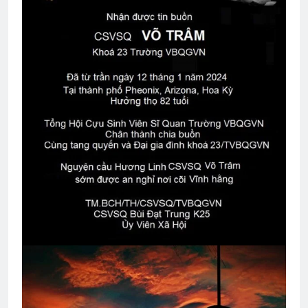
Happy New Year 2024
3 Years Ago
Khúc nhạc mừng xuân
2 Years Ago
HOA ĐÀO (Lỗ Tấn)
TIẾC THƯƠNG
3 Years Ago
3 Years Ago
AI NHỚ HƠN AI
YÊU NGHĨA LÀ YÊU?
2 Years Ago
3 Years Ago
Chuyện của tôi
NẾU ANH CHƯA NÓI