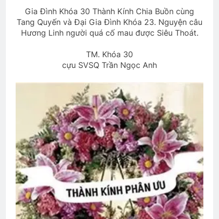
Gia Đình Khóa 30 Thành Kính Chia Buồn cùng
Thăm NT Phạm Dương Đạt K17
Tang Quyến và Đại Gia Đình Khóa 23. Nguyện câu
2 Years Ago
Hương Linh người quá cố mau được Siêu Thoát.
TM. Khóa 30
Văn Thư 005/TH nhiệm kỳ 2024-2026
cựu SVSQ Trần Ngọc Anh
2 Years Ago
MÃI MÃI TẠ ƠN (M.S. Lowndes)
3 Years Ago
Mùa Thu
Tâm sự người lính trẻ
2 Years Ago
2 Years Ago
QUÀ TẶNG CỦA ANH LÍNH THỦY
3 Years Ago