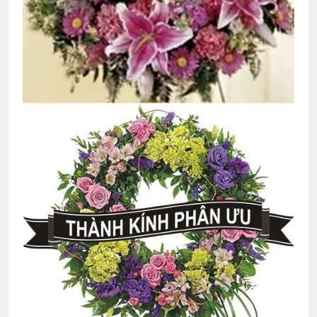
An Lộc 1972
2 Years Ago
ĐI THEO TIẾNG GỌI (Rabindranath
Tagore)
3 Years Ago
Buổi họp mặt Tân Niên 2024 HVB/BCL
2 Years Ago
Đi Đâu Cho Thiếp Theo Cùng
3 Years Ago