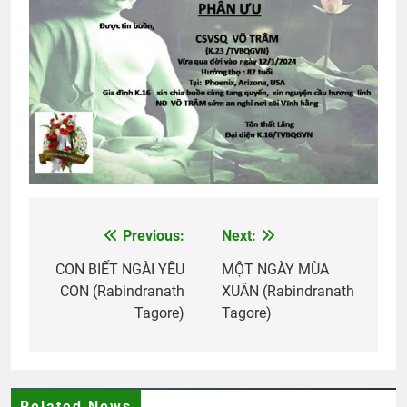
Previous:
Next:
Post
navigation
CON BIẾT NGÀI YÊU
MỘT NGÀY MÙA
CON (Rabindranath
XUÂN (Rabindranath
Tagore)
Tagore)
Related News