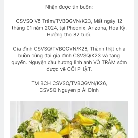
Nhận được tin buồn:
CSVSQ Võ Trâm/TVBQGVN/K23, Mất ngày 12
tháng 01 năm 2024, tại Pheonix, Arizona, Hoa Kỳ.
Hưởng thọ 82 tuổi.
Gia đình CSVSQ/TVBQGVN/K26, Thành thật chia
buồn cùng đại gia đình CSVSQ/K23 và tang
quyến. Nguyện cầu hương linh anh VÕ TRÂM sớm
được về CÕI PHẬT.
TM BCH CSVSQ/TVBQGVN/K26,
CSVSQ Nguyen p Ái Đỉnh