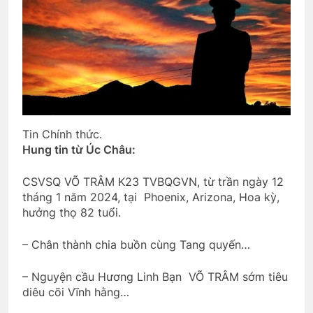
3 Years Ago
3 Years Ago
CTBCTY Tập III chương 32
3 Years Ago
Thăm phu nhân NT Võ Thành Khiết K10
Tin Chính thức.
2 Years Ago
Hung tin từ Úc Châu:
CSVSQ VÕ TRÂM K23 TVBQGVN, từ trần ngày 12
CHỖ Ở CAO SANG (Rabindranath
tháng 1 năm 2024, tại Phoenix, Arizona, Hoa kỳ,
Tagore)
hưởng thọ 82 tuổi.
3 Years Ago
– Chân thành chia buồn cùng Tang quyến…
Đêm Xuân
– Nguyện cầu Hương Linh Bạn VÕ TRÂM sớm tiêu
diêu cõi Vĩnh hằng…
2 Years Ago