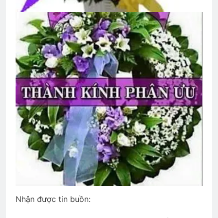
CSVSQ Nguyễn Văn Dũng K17
2 Years Ago
The Vietnam War
2 Years Ago
CSVSQ Nguyễn Văn Long K22
3 Years Ago
ĐỒI CỎ HOA VÀNG
3 Years Ago
Nhận được tin buồn:
Tiểu Đoàn 36 BĐQ VNCH