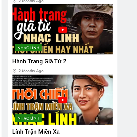
2 Months Ago
NHẠC LÍNH
Hành Trang Giã Từ 2
2 Months Ago
NHẠC LÍNH
Lính Trận Miền Xa