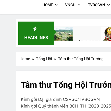
HOME
VNCH
TVBQGVN
HEADLINES
Một Tài Liệu Về TVBQGVN
CSVS
3 Years Ago
2 Years
Home
Tổng Hội
Tâm thư Tổng Hội Trưởng
Ý NGHĨ ĐÊM TRĂNG (Lý Bạch)
S
3 Years Ago
3
Tâm thư Tổng Hội Trưở
CTBCTY Tập IV Chương 37
Mừn
3 Years Ago
3 Year
Kính gởi Đại gia đình CSVSQ/TVBQGVN
Kính gởi Quý thành viên BCH-TH (2023-2025