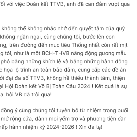
ối với việc Đoàn kết TTVB, anh đã can đảm vượt qua
Trảng Bàng 1972
Thăm NT Mai Vĩnh Phú K22
XIN GIẢI PHÓNG
2 Years Ago
2 Years Ago
3 Years Ago
, không thể không nhắc nhở đến quyết tâm của quý
hông ngần ngại, cùng chúng tôi, bước lên con
ùng, trên đường đến mục tiêu Thống nhất còn rất mịt
TRÊN NÚI (Đào Tiềm)
MÙA XUÂN MUỐN NÓI
Hương Thầm
Nếu 
s Ago
3 Years Ago
2 Years Ago
2 Year
úng tôi, như là một BCH-THVB năng động gương mẫu
o phó bằng những khích lệ và bằng những hành động
c họa lộ trình an toàn bảo đảm, cung cấp các đề án
2026
Mùa Thu
XIN HÃY YÊU TÔI
Bình Dương 1970
Văn Thư Bổ N
với đại đa số TTVB, không hề thiếu thành tâm, thiện
2 Years Ago
3 Years Ago
2 Years Ago
1 Year Ago
ại Hội Đoàn kết Võ Bị Toàn Cầu 2024 ! Kết quả là sự
i hội VB đã trôi qua!
 đồng ý cùng chúng tôi tuyên bố từ nhiệm trong buổi
 mở rộng cửa, dành mọi yểm trợ và phương tiện cần
ấp hành nhiệm kỳ 2024-2026 ! Xin đa tạ!