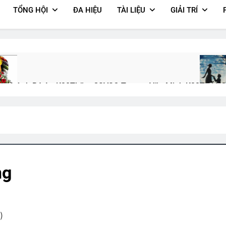
TỔNG HỘI
ĐA HIỆU
TÀI LIỆU
GIẢI TRÍ
Q Huỳnh Bá An K20
Thăm CSVSQ Trương Văn Minh K22
TRĂNG
 Ago
2 Years Ago
3 Years A
Ự TÍCH TÌNH YÊU
Mùa Xuân Đó Có Em
Set Name, Upload AVATA
 Years Ago
2 Years Ago
2 Years Ago
ng
g ĐHĐKVBTC 2024
CSVSQ Dư Ngọc Thanh K14
CSVSQ Nguyễn 
s Ago
2 Years Ago
3 Years Ago
)