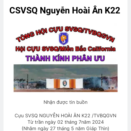
2 Weeks Ago
CSVSQ Nguyễn Hoài Ân K22
Cuộc chiến không muốn thắng
2 Years Ago
Em còn nhớ mùa Xuân
2 Years Ago
Một tài liệu về TVBQGVN
3 Years Ago
Nhận được tin buồn
Văn Thư 003/TH nhiệm kỳ 2024-2026
2 Years Ago
Cựu SVSQ NGUYỄN HOÀI ÂN K22 /TVBQGVN
Từ trần ngày 02 tháng 7năm 2024
(Nhằm ngày 27 tháng 5 năm Giáp Thìn)