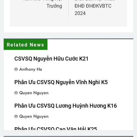
navigation
3 Years Ago
Trưởng
ĐHĐ ĐHĐKVBTC
2024
CTBCTY Tập III chương 24
3 Years Ago
Related News
LỜI CON KHẨN CẦU (Rabindranath
CSVSQ Nguyễn Hữu Cước K21
Tagore)
2 Years Ago
Anthony Ha
Phân Ưu CSVSQ Nguyễn Vĩnh Nghi K5
Thăm CSVSQ Lê Văn Thời K20
Quyen Nguyen
2 Years Ago
Phân Ưu CSVSQ Lương Huỳnh Hương K16
Quyen Nguyen
Phân Ưu CSVSQ CHÂU VĂN ĐỨNG K23
2 Years Ago
Phân Ưu CSVSQ Cao Văn Hải K25