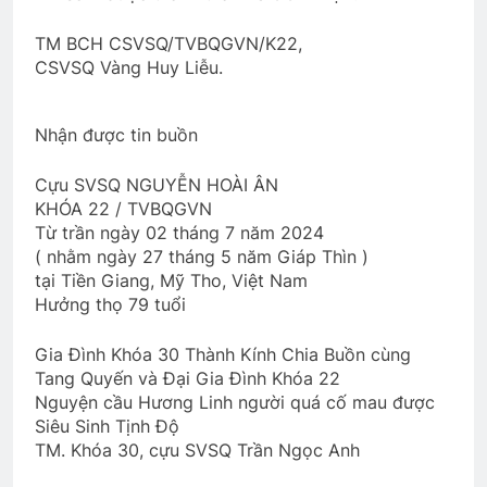
TM BCH CSVSQ/TVBQGVN/K22,
CSVSQ Vàng Huy Liễu.
Phân Ưu CSVSQ NGUYỄN LẠN E20
2 Years Ago
Nhận được tin buồn
HUỆ XƯA
Cựu SVSQ NGUYỄN HOÀI ÂN
3 Years Ago
KHÓA 22 / TVBQGVN
Từ trần ngày 02 tháng 7 năm 2024
( nhằm ngày 27 tháng 5 năm Giáp Thìn )
tại Tiền Giang, Mỹ Tho, Việt Nam
Tâm Thư của Ban Tổ Chức ĐH 2026
Hưởng thọ 79 tuổi
1 Year Ago
Gia Đình Khóa 30 Thành Kính Chia Buồn cùng
Tang Quyến và Đại Gia Đình Khóa 22
Lá Thư Tổng Hội Trưởng 2024-2026
Nguyện cầu Hương Linh người quá cố mau được
2 Years Ago
Siêu Sinh Tịnh Độ
TM. Khóa 30, cựu SVSQ Trần Ngọc Anh