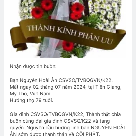
CTBCTY Tập III chương 29
3 Years Ago
CTBCTY Tập II Chương 17
3 Years Ago
Nhận được tin buồn:
TIẾC THƯƠNG
3 Years Ago
Bạn Nguyễn Hoài Ân CSVSQ/TVBQGVN/K22,
Mất ngày 02 tháng 07 năm 2024, tại Tiền Giang,
Mỹ Tho, Việt Nam.
MỘT CHIẾC LÁ (Mae Stein)
Hưởng thọ 79 tuổi.
3 Years Ago
Gia đình CSVSQ/TVBQGVN/K22, Thành thật chia
buồn cùng đại gia đình CSVSQ/K22 và tang
ĐỒI CỎ HOA VÀNG
quyến. Nguyện cầu hương linh bạn NGUYỄN HOÀI
ÂN sớm được thanh thản về CÕI PHẬT.
3 Years Ago