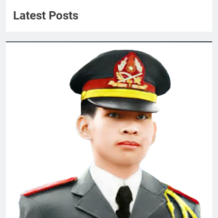
Quyen Nguyen
Latest Posts
ĐÔI MẮT
3 Years Ago
Văn Thư 002 BCH/TH 2026-2028
2 Weeks Ago
Quốc Lộ 13
Cao Nguyên 1973
2 Years Ago
2 Years Ago
Nỗi Niềm Ngày Cuối Năm
3 Years Ago
CSVSQ Đinh Viết Hạp K13