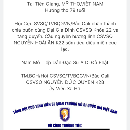
Tại Tiền Giang, MỸ THO,VIỆT NAM
Quán Nửa Khuya
Hưởng thọ 79 tuổi
2 Years Ago
Hội Cựu SVSQ/TVBQGVN/Bắc Cali chân thành
chia buồn cùng Đại Gia Đình CSVSQ Khóa 22 và
PHONG THƯ ĐỦ Ý (Lưu Hiểu Ba)
tang quyến. Cầu nguyện hương linh CSVSQ
3 Years Ago
NGUYỄN HOÀI ÂN K22,sớm tiêu diêu miền cực
lạc.
Hành Trang Giã Từ
Nam Mô Tiếp Dẫn Đạo Sư A Di Đà Phật
2 Years Ago
TM.BCH/Hội CSVSQ/TVBQGVN/Bắc Cali
CSVSQ NGUYỄN ĐỨC QUYỀN K28
Ủy Viên Xã Hội
CSVSQ Trần Trung Hiếu K23
2 Years Ago
The Vietnam War
Trung Úy và thiếu nữ
2 Years Ago
2 Years Ago