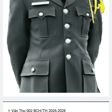
2 Years Ago
Xuân trong rừng thẳm
2 Years Ago
Liên Đoàn 81 Biệt Cách Nhảy Dù
2 Years Ago
Đêm buồn tỉnh lẻ
2 Years Ago
CSVSQ Nguyễn Hoài Ân K22
2 Years Ago
Văn Thư 002 BCH/TH 2026-2028