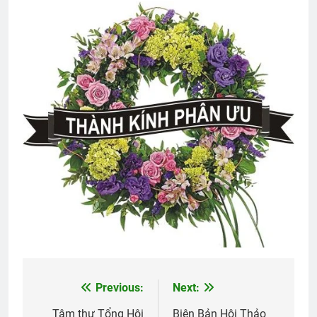
Quảng Trị 1972
2 Years Ago
Một tài liệu về Trường VBQG và các sĩ
quan tốt nghiệp
2 Years Ago
TIẾNG SÚNG CUỐI CÙNG
3 Years Ago
Nam Việt Nam 1967
2 Years Ago
Previous:
Next:
Post
TÌNH YÊU MÙA XUÂN (Daniel Artemas
Harmon)
Tâm thư Tổng Hội
Biên Bản Hội Thảo