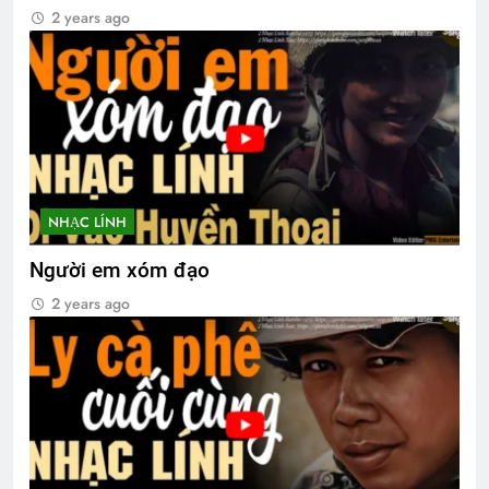
2 years ago
NHẠC LÍNH
Người em xóm đạo
2 years ago