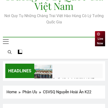
Việt Nam
Nơi Quy Tụ Những Chàng Trai Việt Hào Hùng Có Lý Tưởng
Quốc Gia
Live
Now
HEADLINES
Diễn hành Quốc Khánh VNCH 1967
2 Years Ago
Home
Phân Ưu
CSVSQ Nguyễn Hoài Ân K22
Văn thư 001 BCH/TH 2026-2028