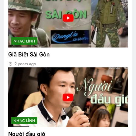
NHẠC LÍNH
Giã Biệt Sài Gòn
2 years ago
NHẠC LÍNH
Người đầu gió