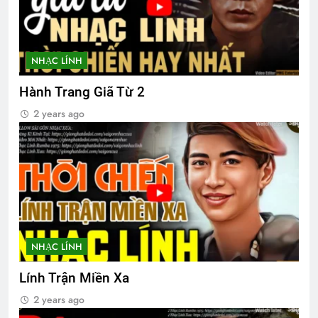
NHẠC LÍNH
Hành Trang Giã Từ 2
2 years ago
NHẠC LÍNH
Lính Trận Miền Xa
2 years ago