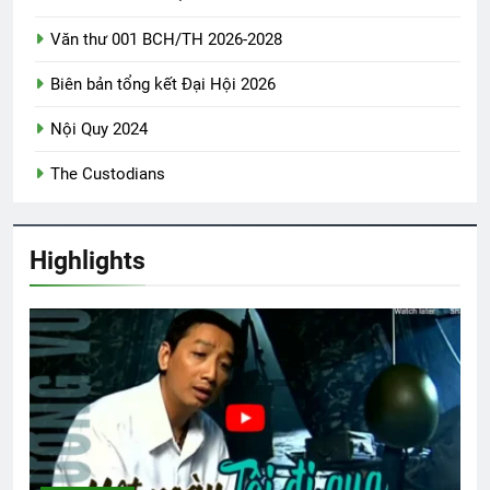
Thăm NT Huỳnh Ngọc Vang K25
Văn thư 001 BCH/TH 2026-2028
2 Years Ago
Biên bản tổng kết Đại Hội 2026
Nội Quy 2024
The Custodians
Highlights