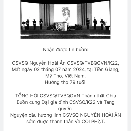
HOA ĐÀO (Lỗ Tấn)
3 Years Ago
CTBCTY Tập III chương 30
Nhận được tin buồn:
3 Years Ago
CSVSQ Nguyễn Hoài Ân CSVSQ/TVBQGVN/K22,
Mất ngày 02 tháng 07 năm 2024, tại Tiền Giang,
Vẫy tay ngậm ngùi
Mỹ Tho, Việt Nam.
2 Years Ago
Hưởng thọ 79 tuổi.
TỔNG HỘI CSVSQ/TVBQGVN Thành thật Chia
MÙA XUÂN, NGHĨ VỀ HẠNH PHÚC
Buồn cùng Đại gia đình CSVSQ/K22 và Tang
3 Years Ago
quyến.
Nguyện cầu hương linh CSVSQ NGUYỄN HOÀI ÂN
sớm được thanh thản về CÕI PHẬT.
Lực Lượng Xung Kích QĐ 3 VNCH