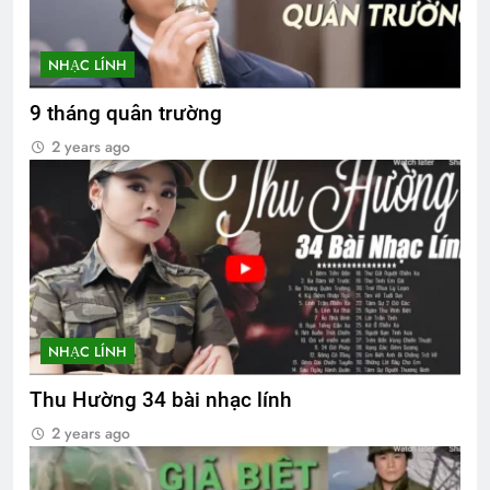
NHẠC LÍNH
9 tháng quân trường
2 years ago
NHẠC LÍNH
Thu Hường 34 bài nhạc lính
2 years ago