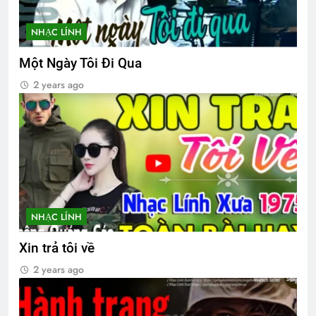
Tình Anh Lính Chiến
2 Years Ago
NHẠC LÍNH
Một Ngày Tôi Đi Qua
NT Lê Minh Khải K14
2 years ago
2 Years Ago
Hành Trang Giã Từ
2 Years Ago
HOA CÒN ĐÓ, NGƯỜI NAY ĐÂU (Thôi
NHẠC LÍNH
Hộ)
3 Years Ago
Xin trả tôi về
2 years ago
Bến Xuân Xanh – DTT – Mai Hương
2 Years Ago