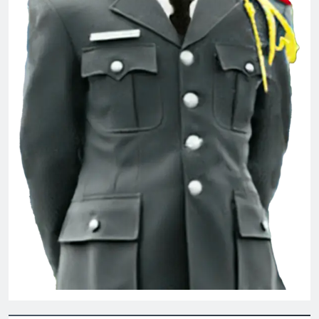
MUA GÁI (Bạch Cư Dị)
3 Years Ago
Tiểu sử Khóa 28 TVBQGVN
2 Years Ago
CTBCTY Tập II chương 14
3 Years Ago
Phân Ưu CSVSQ Hoàng Đình Hiệp K20
2 Years Ago
CTBCTY Tập III chương 33
3 Years Ago