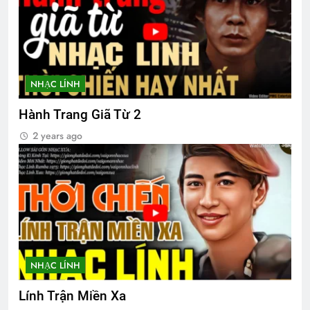
Đoản Ca Xuân
2 Years Ago
NHẠC LÍNH
Hành Trang Giã Từ 2
CTBCTY Tập III chương 30
3 Years Ago
2 years ago
ĐỪNG NÓI YÊU TÔI (William
Shakespeare)
3 Years Ago
Bến Xuân Xanh
NHẠC LÍNH
2 Years Ago
Lính Trận Miền Xa