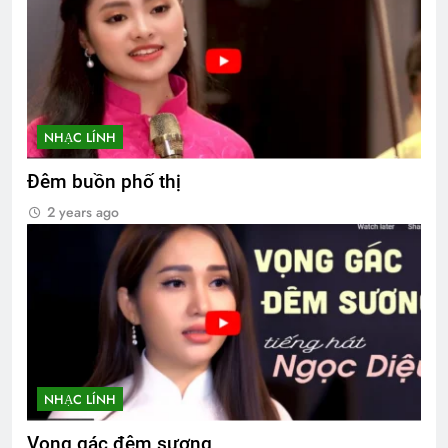
NHẠC LÍNH
Đêm buồn phố thị
2 years ago
NHẠC LÍNH
Vọng gác đêm sương