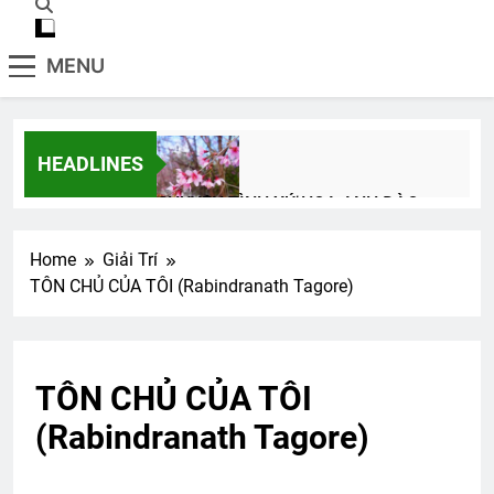
MENU
HEADLINES
CHUYỆN TÌNH XỨ HOA ANH ĐÀO
3 Years Ago
Home
Giải Trí
TÔN CHỦ CỦA TÔI (Rabindranath Tagore)
CTBCTY Tập II chương 21
3 Years Ago
TÔN CHỦ CỦA TÔI
Sống trong hào khí
Phi Đoàn 518 VNCH
(Rabindranath Tagore)
3 Years Ago
2 Years Ago