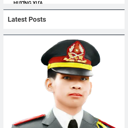
3 Years Ago
HƯƠNG XƯA
Quyen Nguyen
Latest Posts
Xuân Đất Khách
Quảng Trị 1972
2 Years Ago
2 Years Ago
KHI ĐỜI THÊM TUỔI (Không rõ tác giả)
3 Years Ago
CSVSQ Nguyễn Hữu Cước K21
1 Year Ago
CSVSQ Nguyễn Thành Chức K22
2 Years Ago