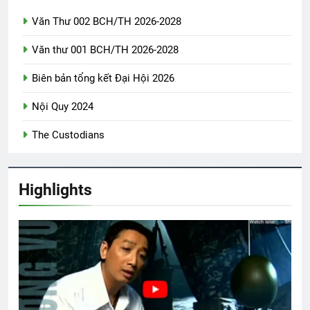
Văn Thư 002 BCH/TH 2026-2028
Phóng Sự Vùng IV
Văn thư 001 BCH/TH 2026-2028
2 Years Ago
Biên bản tổng kết Đại Hội 2026
Quân Lực Việt Nam Cộng Hòa
Nội Quy 2024
2 Years Ago
The Custodians
ÁNH SÁNG HIỆN CÓ TRONG MÙA
XUÂN (Emily Dickinson)
Highlights
3 Years Ago
MÀU ÁO TÔI YÊU
HOA ĐÀO (Lỗ Tấn)
3 Years Ago
3 Years Ago