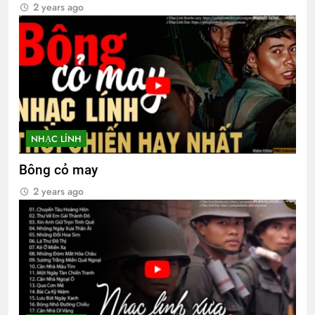
2 years ago
Tâm sự Nguyễn Đức Thạch K24
2 Years Ago
NHẠC LÍNH
Bông cỏ may
2 years ago