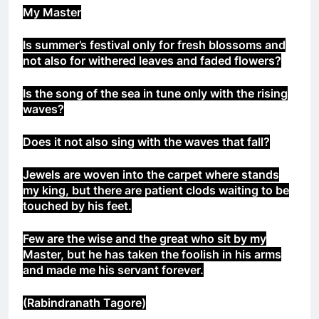
My Master
CTBCTY – Tập I – Chương 11
3 Years Ago
Is summer’s festival only for fresh blossoms and
not also for withered leaves and faded flowers?
TT Nguyễn Văn Thiệu nhậm chức 1967
Is the song of the sea in tune only with the rising
2 Years Ago
waves?
Does it not also sing with the waves that fall?
UỐNG RƯỢU MỘT MÌNH (Lý Bạch)
Jewels are woven into the carpet where stands
3 Years Ago
my king, but there are patient clods waiting to be
touched by his feet.
CTBCTY Tập III chương 26
Few are the wise and the great who sit by my
3 Years Ago
Master, but he has taken the foolish in his arms
and made me his servant forever.
CSVSQ Trương Quang Tùng K25
(Rabindranath Tagore)
2 Years Ago