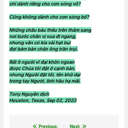
chỉ dành riêng cho cơn sóng vỗ?
Hội Võ Bị OREGON thăm NT Trần Văn
Thư K13
Cũng không dành cho cơn sóng bổ?
2 Years Ago
Những châu báu thêu trên thảm sang
nơi bước chân vị vua đi ngang,
CTBCTY Tập II chương 20
nhưng vẫn có kia vài hạt bụi
3 Years Ago
đợi bám bàn chân ông trần trụi.
Rất ít người vĩ đại khôn ngoan
Trung Đoàn 44 Sư Đoàn 23 BB VNCH
được Chúa tôi đặt ở cạnh bàn,
nhưng Người đặt tôi, tên khờ dại
2 Years Ago
trong tay Người, lính hầu hạ mãi.
Tony Nguyễn dịch
Ban Chấp Hành Tổng Hội
Lễ mãn khóa
Houston, Texas, Sep 02, 2023
3 Years Ago
2 Years Ago
LỜI CON KHẨN CẦU (Rabindranath
Previous:
Next: