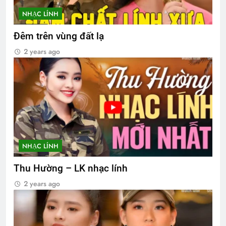
NHẠC LÍNH
Đêm trên vùng đất lạ
2 years ago
NHẠC LÍNH
Thu Hường – LK nhạc lính
2 years ago