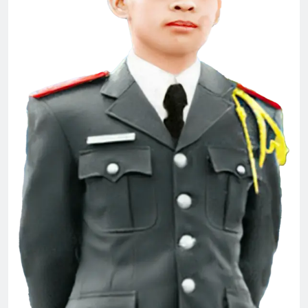
MÙA XUÂN ĐANG VỀ, VỀ CÙNG ANH,
EM NHÉ!
3 Years Ago
Quốc Lộ 13
Lộc Ninh 1972
2 Years Ago
2 Years Ago
Thiệp mời tham dự ĐH ĐKVBTC 2024
3 Years Ago
Mừng ĐHĐKVBTC 2024
Lá thư trần thế
3 Years Ago
2 Years Ago
XUÂN TÌNH (Russian Unknown)