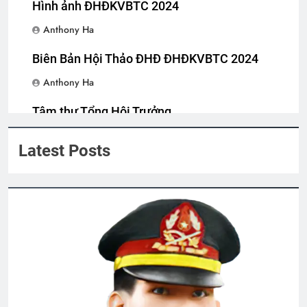
1 Year Ago
Hình ảnh ĐHĐKVBTC 2024
Anthony Ha
BÂY GIỜ LÀ LÚC (Anonymous)
Biên Bản Hội Thảo ĐHĐ ĐHĐKVBTC 2024
3 Years Ago
Anthony Ha
Tâm thư Tổng Hội Trưởng
CTBCTY Tập IV chương 42
Anthony Ha
3 Years Ago
Latest Posts
THỜI GIAN VÔ TẬN (Rabindranath
Tagore)
3 Years Ago
CTBCTY Tập III chương 34
3 Years Ago