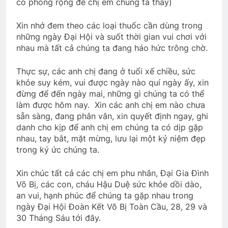
có phòng rộng để chị em chúng ta thay)
2 Years Ago
Xin nhớ đem theo các loại thuốc cần dùng trong
những ngày Đại Hội và suốt thời gian vui chơi với
Đàu Xuân Lính Chúc
nhau mà tất cả chúng ta đang háo hức trông chờ.
2 Years Ago
Thực sự, các anh chị đang ở tuổi xế chiều, sức
khỏe suy kém, vui được ngày nào quí ngày ấy, xin
Thăm QP Nguyễn Văn Thuận K19/1
đừng để đến ngày mai, những gì chúng ta có thể
2 Years Ago
làm được hôm nay. Xin các anh chị em nào chưa
sẵn sàng, đang phân vân, xin quyết định ngay, ghi
danh cho kịp để anh chị em chúng ta có dịp gặp
nhau, tay bắt, mặt mừng, lưu lại một kỷ niệm đẹp
HVB Nam Cali – Thiệp Mời
trong ký ức chúng ta.
2 Years Ago
Xin chúc tất cả các chị em phu nhân, Đại Gia Đình
Võ Bị, các con, cháu Hậu Duệ sức khỏe dồi dào,
BÀI CA “NGƯỜI TỐT” (Lỗ Tấn)
an vui, hạnh phúc để chúng ta gặp nhau trong
3 Years Ago
ngày Đại Hội Đoàn Kết Võ Bị Toàn Cầu, 28, 29 và
30 Tháng Sáu tới đây.