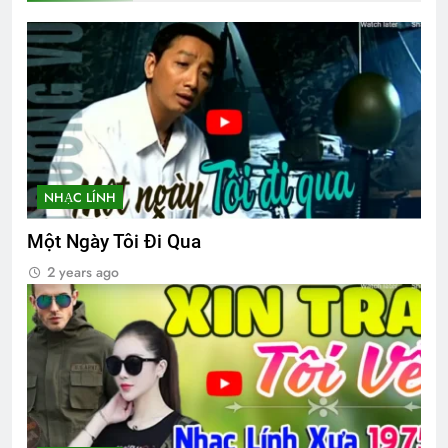
Tâm thư Tổng Hội Trưởng
2 Years Ago
Quang Lập – Nhạc lính 2
2 Years Ago
NHẠC LÍNH
Một Ngày Tôi Đi Qua
CHỊ CHẾT (Emily Dickinson)
2 years ago
3 Years Ago
Cựu SVSQ Đặng Quốc Trụ K20
3 Years Ago