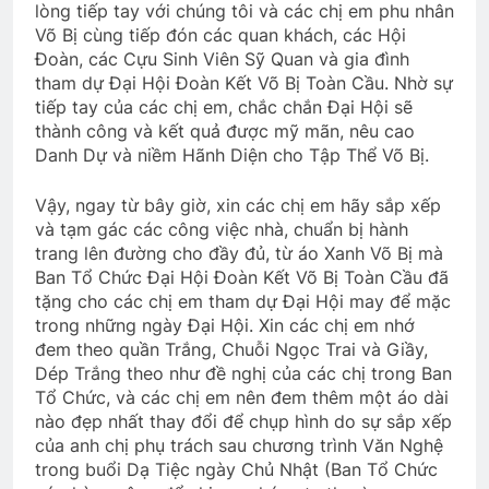
lòng tiếp tay với chúng tôi và các chị em phu nhân
Võ Bị cùng tiếp đón các quan khách, các Hội
CSVSQ Nguyễn Văn Quý K19
Đoàn, các Cựu Sinh Viên Sỹ Quan và gia đình
2 Years Ago
tham dự Đại Hội Đoàn Kết Võ Bị Toàn Cầu. Nhờ sự
tiếp tay của các chị em, chắc chắn Đại Hội sẽ
thành công và kết quả được mỹ mãn, nêu cao
Lễ mãn khóa
The Silent Night
Danh Dự và niềm Hãnh Diện cho Tập Thể Võ Bị.
2 Years Ago
3 Years Ago
Vậy, ngay từ bây giờ, xin các chị em hãy sắp xếp
và tạm gác các công việc nhà, chuẩn bị hành
trang lên đường cho đầy đủ, từ áo Xanh Võ Bị mà
CTBCTY Tập IV chương 41
Ban Tổ Chức Đại Hội Đoàn Kết Võ Bị Toàn Cầu đã
3 Years Ago
tặng cho các chị em tham dự Đại Hội may để mặc
trong những ngày Đại Hội. Xin các chị em nhớ
đem theo quần Trắng, Chuỗi Ngọc Trai và Giầy,
Mùa Hè Đỏ Lửa
Dép Trắng theo như đề nghị của các chị trong Ban
2 Years Ago
Tổ Chức, và các chị em nên đem thêm một áo dài
nào đẹp nhất thay đổi để chụp hình do sự sắp xếp
của anh chị phụ trách sau chương trình Văn Nghệ
trong buổi Dạ Tiệc ngày Chủ Nhật (Ban Tổ Chức
Sư Đoàn 18 Bộ Binh VNCH