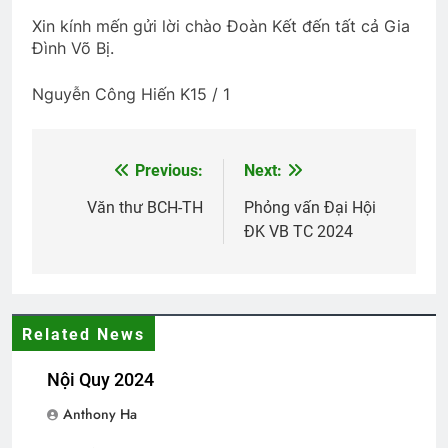
HỎI LÀM QUEN
Xin kính mến gửi lời chào Đoàn Kết đến tất cả Gia
3 Years Ago
Đình Võ Bị.
Nguyễn Công Hiến K15 / 1
TÁM BỢM RƯỢU (Đỗ Phủ)
3 Years Ago
Previous:
Next:
Post
navigation
Văn thư BCH-TH
Phỏng vấn Đại Hội
NHỮNG VÌ SAO (Aphonse Daudet)
ĐK VB TC 2024
3 Years Ago
Album 2
Related News
3 Years Ago
Nội Quy 2024
Văn thư bổ nhiệm BTC ĐH Toàn cầu
Anthony Ha
2026