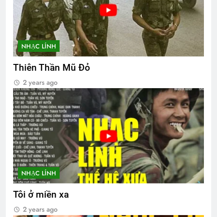
NHẠC LÍNH
Thiên Thần Mũ Đỏ
2 years ago
NHẠC LÍNH
Tôi ở miền xa
2 years ago