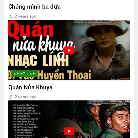
Chúng mình ba đứa
2 years ago
NHẠC LÍNH
Quán Nửa Khuya
2 years ago