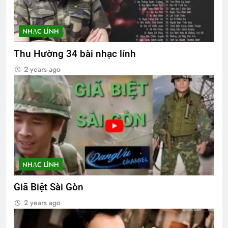
NHẠC LÍNH
Thu Hường 34 bài nhạc lính
2 years ago
NHẠC LÍNH
Giã Biệt Sài Gòn
2 years ago