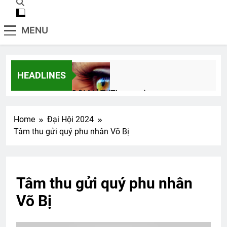
MENU
HEADLINES
ĐÔI MẮT (The eyes)
3 Years Ago
Home
Đại Hội 2024
Tâm thu gửi quý phu nhân Võ Bị
XIN GIẢI PHÓNG CON (Rabindranath
Tagore)
3 Years Ago
Tâm thu gửi quý phu nhân
Võ Bị
TẠI SAO?
3 Years Ago