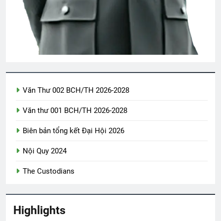
3 Years Ago
1972 Lai Khê
2 Years Ago
Văn Thư 002 BCH/TH 2026-2028
Hội VB.Oregon Thăm Viếng CSVSQ Cao
Văn Lợi K21
Văn thư 001 BCH/TH 2026-2028
2 Years Ago
Biên bản tổng kết Đại Hội 2026
TÌNH YÊU BẤT TẬN (Rabindranath
Nội Quy 2024
Tagore)
The Custodians
3 Years Ago
CSVSQ Ngô Thanh Vân K10
Highlights
2 Years Ago