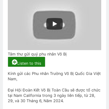
CTBCTY Tập IV chương 37
3 Years Ago
HOA GIẤY
3 Years Ago
Tâm thư gửi quý phu nhân Võ Bị
CHÚ CHUỘT TRONG TÙ (Lưu Hiểu Ba)
Listen to this
3 Years Ago
Kính gửi các Phu nhân Trường Võ Bị Quốc Gia Việt
Nam,
Tạ ơn đời
3 Years Ago
Đại Hội Đoàn Kết Võ Bị Toàn Cầu sẽ được tổ chức
tại Nam California trong 3 ngày liên tiếp, từ 28,
29, và 30 Tháng 6, Năm 2024.
MÙA XUÂN ĐANG TRỞ LẠI