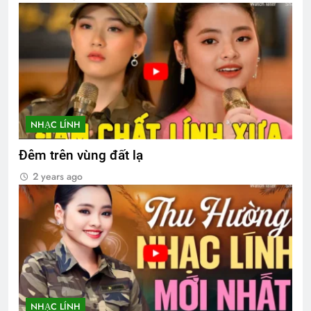
NHẠC LÍNH
Đêm trên vùng đất lạ
2 years ago
NHẠC LÍNH