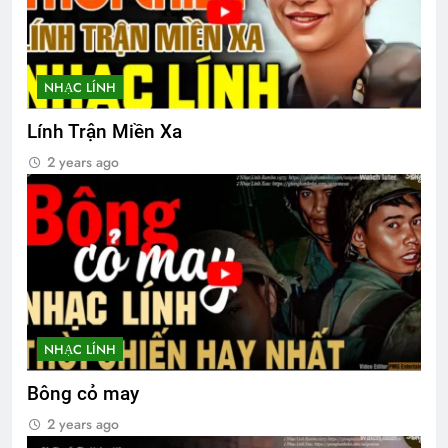
NHẠC LÍNH
Lính Trận Miền Xa
2 years ago
NHẠC LÍNH
Bông cỏ may
2 years ago