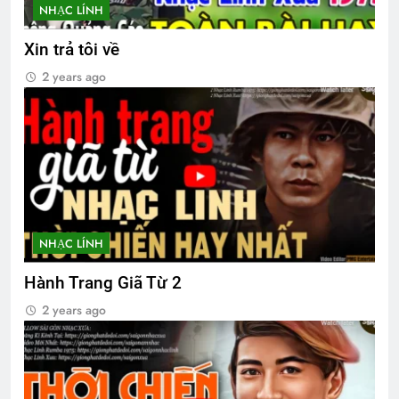
CSVSQ Anthony Lã Huy Anh K14
NHẠC LÍNH
2 Years Ago
Xin trả tôi về
2 years ago
Phân Ưu CSVSQ Nguyễn Vĩnh Nghi K5
2 Years Ago
HÃY SẴN SÀNG! (Rabindranath
Tagore)
3 Years Ago
NHẠC LÍNH
Hành Trang Giã Từ 2
2 years ago