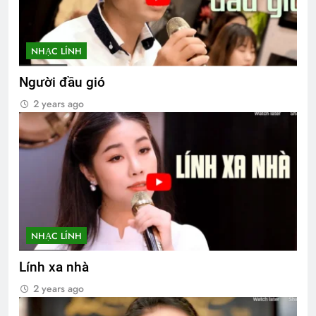
NHẠC LÍNH
Người đầu gió
2 years ago
NHẠC LÍNH
Lính xa nhà
2 years ago