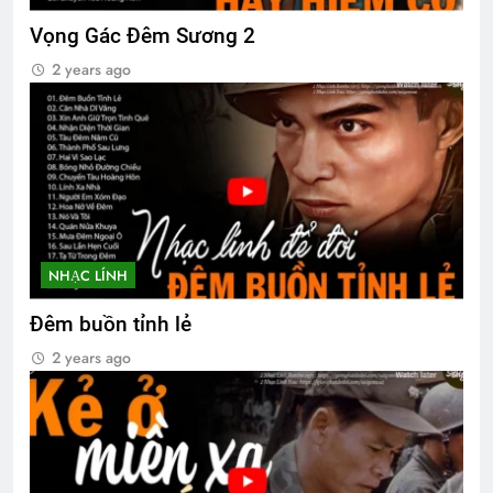
NƠI TÂM TRÍ KHÔNG CÓ NỖI SỢ
Vọng Gác Đêm Sương 2
(Rabindranath Tagore)
2 years ago
2 Years Ago
CSVSQ Đặng Ngọc Thêm K25
2 Years Ago
Biên Bản Hội Thảo ĐHĐ ĐHĐKVBTC
NHẠC LÍNH
2024
2 Years Ago
Đêm buồn tỉnh lẻ
2 years ago
Ly rượu mừng
2 Years Ago