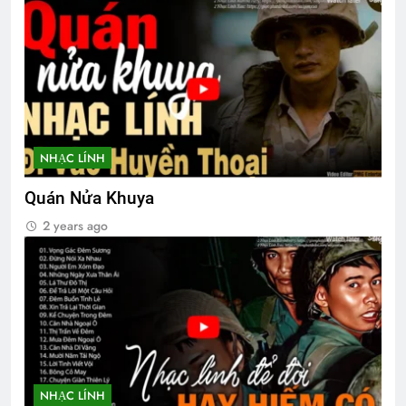
Tâm sự Nguyễn Đức Thạch K24
2 Years Ago
Tâm Thư của Ban Tổ Chức ĐH 2026
NHẠC LÍNH
1 Year Ago
Quán Nửa Khuya
2 years ago
MỘT NGÀY MÙA XUÂN (Rabindranath
Tagore)
3 Years Ago
Phi Đoàn 518 VNCH
2 Years Ago
NHẠC LÍNH