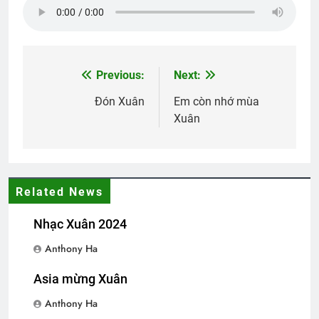
CHÚ CHIM NHỎ (Robert Frost)
3 Years Ago
Previous:
Next:
Post
Một tài liệu về TVBQGVN
navigation
Đón Xuân
Em còn nhớ mùa
3 Years Ago
Xuân
Hình ảnh ĐHĐKVBTC 2024
2 Years Ago
Related News
Nhạc Xuân 2024
Tân Khóa Sinh TVBQGVN
2 Years Ago
Anthony Ha
Asia mừng Xuân
CTBCTY Tập II chương 16
Anthony Ha
3 Years Ago