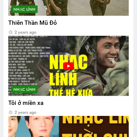
NHẠC LÍNH
Thiên Thần Mũ Đỏ
2 years ago
NHẠC LÍNH
Tôi ở miền xa
2 years ago