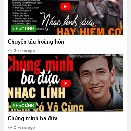
ĐỪNG NÓI YÊU TÔI (William
Shakespeare)
3 Years Ago
NHẠC LÍNH
CSVSQ Phạm Tuấn K20
Chuyến tầu hoàng hôn
2 Years Ago
2 years ago
LỜI YÊU CHƯA ĐỦ (Michael Jackson)
3 Years Ago
Nhị vị THT chúc Giáng Sinh & Năm mới
3 Years Ago
NHẠC LÍNH
Chúng mình ba đứa
CSVSQ Trần Trung Hiếu K23
2 years ago
2 Years Ago