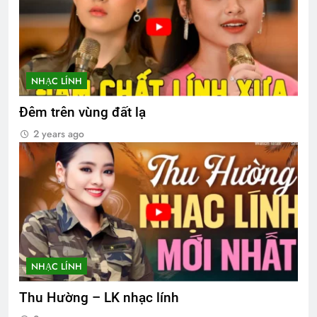
NHẠC LÍNH
Đêm trên vùng đất lạ
2 years ago
NHẠC LÍNH
Thu Hường – LK nhạc lính