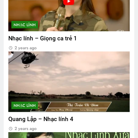
NHẠC LÍNH
Nhạc lính – Giọng ca trẻ 1
2 years ago
NHẠC LÍNH
Quang Lập – Nhạc lính 4
2 years ago