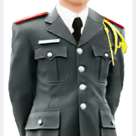
Văn thư số 009/BCH/TH/2024-2026
1 Year Ago
Tâm thư Tổng Hội Trưởng
2 Years Ago
CSVSQ Nguyễn Như Chương K21
2 Years Ago
Mùa Thu
Quang Lập – Nhạc lính 4
2 Years Ago
2 Years Ago
Văn Thư 001 & 002/TH nhiệm kỳ 2024-
2026