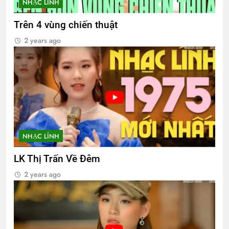
NHẠC LÍNH
Trên 4 vùng chiến thuật
2 years ago
NHẠC LÍNH
LK Thị Trấn Về Đêm
2 years ago