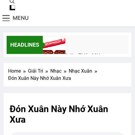
MENU
HEADLINES
HVB Nam Cali – Thiệp Mời
2 Years Ago
Home
Giải Trí
Nhạc
Nhạc Xuân
Đón Xuân Này Nhớ Xuân Xưa
NT Phạm Ngọc Thiệp K7
2 Years Ago
Đón Xuân Này Nhớ Xuân
CTBCTY Tập IV chương 35
Xưa
3 Years Ago