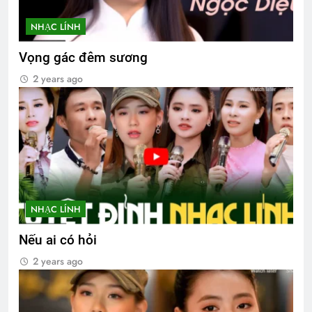
NHẠC LÍNH
Vọng gác đêm sương
2 years ago
NHẠC LÍNH
Nếu ai có hỏi
2 years ago