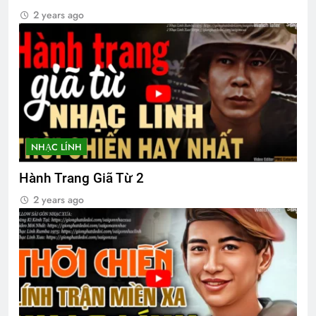
Thượng Đức 1974
2 years ago
2 Years Ago
TÌNH YÊU & HOÀN CẢNH
3 Years Ago
NHẠC LÍNH
CHUYỆN TÌNH BƯỚM TRẮNG
3 Years Ago
Hành Trang Giã Từ 2
2 years ago
Kịch chiến Pleime
2 Years Ago
Tiểu sử Khóa 28 TVBQGVN
2 Years Ago