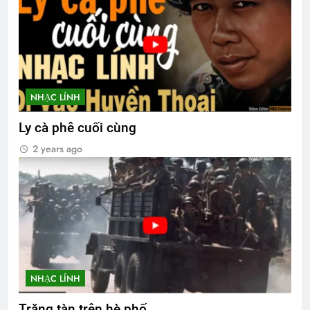
NHẠC LÍNH
Ly cà phê cuối cùng
2 years ago
NHẠC LÍNH
Trăng tàn trên hè phố