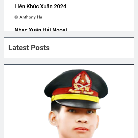
Liên Khúc Xuân 2024
Anthony Ha
English For Today book 4
1 Year Ago
Nhạc Xuân Hải Ngoại
Anthony Ha
Latest Posts
BÀI CA NGƯỜI TÔI TỚ (Rabindranath
Tagore)
3 Years Ago
HVB Bắc Cali: Thư Mời họp khoáng đại
2 Years Ago
Lộc Ninh 1972
2 Years Ago