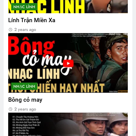
NHẠC LÍNH
An Lộc 1972
CSVSQ Đinh Viết Hạp K13
Lính Trận Miền Xa
2 Years Ago
2 Years Ago
2 years ago
Lời Chúa
3 Years Ago
HOÀNG HÔN TRÊN BIỂN (Rabindranath
Tagore)
NHẠC LÍNH
3 Years Ago
Bông cỏ may
2 years ago
Nắng Đông Trên Ngọn Cỏ Sầu
3 Years Ago