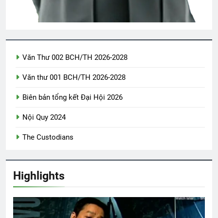
2 Years Ago
VĨNH BIỆT TÌNH YÊU CỦA EM (Joanna
Fuchs)
Văn Thư 002 BCH/TH 2026-2028
3 Years Ago
Văn thư 001 BCH/TH 2026-2028
CSVSQ Anthony Lã Huy Anh K14
Biên bản tổng kết Đại Hội 2026
2 Years Ago
Nội Quy 2024
The Custodians
CHỖ Ở CAO SANG (Rabindranath
Tagore)
3 Years Ago
Highlights
Đêm Xuân
Phiên Gác Đêm Xuân
2 Years Ago
2 Years Ago