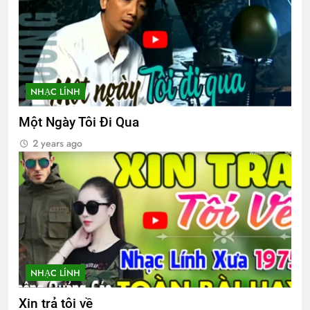
HƯƠNG XƯA
2 Years Ago
NHẠC LÍNH
GIẤC MƠ PHỤC QUỐC (Đỗ Phủ)
Một Ngày Tôi Đi Qua
3 Years Ago
2 years ago
TIẾNG SÚNG CUỐI CÙNG
3 Years Ago
Hội VB.Oregon Thăm Viếng CSVSQ Cao
Văn Lợi K21
2 Years Ago
NHẠC LÍNH
Xin trả tôi về