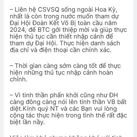
TRÒ CHƠI THUA THẮNG (Rabindranath
– Liên hệ CSVSQ sống ngoài Hoa Kỳ,
Tagore)
nhất là còn trong nước muốn tham dự
3 Years Ago
Đại Hội Đoàn Kết Võ Bị toàn cầu năm
2024, để BTC gởi thiệp mời và giúp thực
hiện thủ tục cần thiết nhập cảnh để
THỜI GIAN VÔ TẬN (Rabindranath
tham dự Đại Hội. Thực hiện danh sách
Tagore)
địa chỉ và điện thoại cần chính xác.
3 Years Ago
– Thời gian càng sớm càng tốt để thực
hiện những thủ tục nhập cảnh hoàn
TIẾNG SÚNG CUỐI CÙNG
chỉnh.
3 Years Ago
– Vì tinh thần phấn khởi cũng như ĐH
càng đông càng nói lên tinh thần VB bất
SỰ TÍCH TÌNH YÊU
Tình Xuân
diệt.Kính quý NT và các Bạn vui lòng
3 Years Ago
2 Years Ago
cộng tác thực hiện trong tình thế rất đặc
biệt lần nầy.
Thăm CSVSQ Trương Văn Minh K22