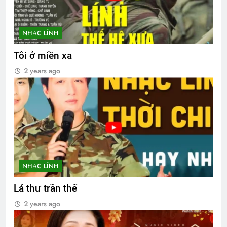
NHẠC LÍNH
Tôi ở miền xa
2 years ago
NHẠC LÍNH
Lá thư trần thế
2 years ago