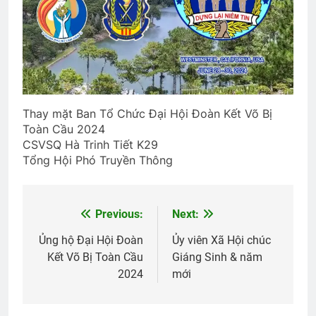
2 Years Ago
2 Years Ago
The Vietnam War
2 Years Ago
Thay mặt Ban Tổ Chức Đại Hội Đoàn Kết Võ Bị
Toàn Cầu 2024
Video ĐHĐKVBTC 2024
CSVSQ Hà Trinh Tiết K29
2 Years Ago
Tổng Hội Phó Truyền Thông
Chuẩn Tướng Trần Văn Hai
Previous:
Next:
Post
2 Years Ago
navigation
Ủng hộ Đại Hội Đoàn
Ủy viên Xã Hội chúc
Kết Võ Bị Toàn Cầu
Giáng Sinh & năm
CSVSQ Nguyễn Văn Long K17
2024
mới
2 Years Ago