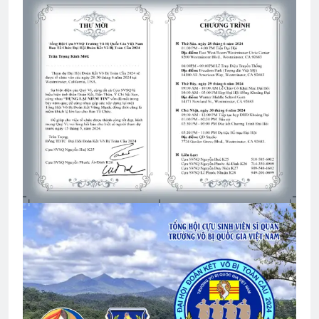
GIẤC MƠ PHỤC QUỐC (Đỗ Phủ)
3 Years Ago
TẠI SAO?
3 Years Ago
Thăm phu nhân NT Võ Thành Khiết K10
2 Years Ago
CSVSQ Võ Công Khánh K19
2 Years Ago
Hành Trang Giã Từ 2
Bình Dương 1970