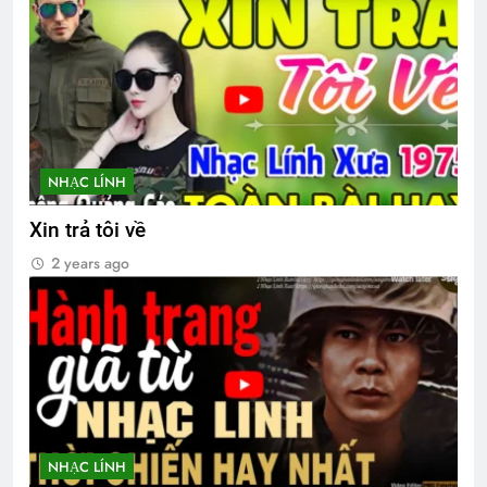
Quang Lập – Album nhạc lính
2 Years Ago
10 điều tâm niệm của người Sinh Viên
Sĩ Quan
NHẠC LÍNH
3 Years Ago
Xin trả tôi về
2 years ago
Đồn Vắng Chiều Xuân
2 Years Ago
CTBCTY Tập II chương 20
3 Years Ago
NHẠC LÍNH