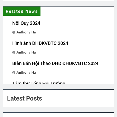
Xuân 1973
Related News
2 Years Ago
Nội Quy 2024
Anthony Ha
Thu Hường 34 bài nhạc lính
2 Years Ago
Hình ảnh ĐHĐKVBTC 2024
Anthony Ha
TÔI ĐÃ ĐẾN NƠI (Natasha Josefowitz)
Biên Bản Hội Thảo ĐHĐ ĐHĐKVBTC 2024
3 Years Ago
Anthony Ha
Quảng Trị 1972
Tâm thư Tổng Hội Trưởng
2 Years Ago
Anthony Ha
Latest Posts
LỜI CON KHẨN CẦU (Rabindranath
Tagore)