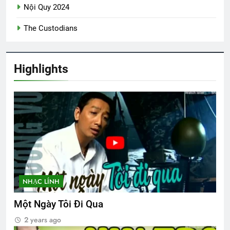
3 Years Ago
Nội Quy 2024
The Custodians
TVBQGVN video collections
3 Years Ago
Highlights
MỘT NGÀY MÙA XUÂN (Rabindranath
Tagore)
3 Years Ago
Upload Photo lên your own profile
2 Years Ago
NHẠC LÍNH
Lính Trận Miền Xa
Một Ngày Tôi Đi Qua
2 Years Ago
2 years ago