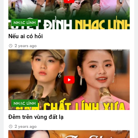
NHẠC LÍNH
Nếu ai có hỏi
2 years ago
NHẠC LÍNH
Đêm trên vùng đất lạ
2 years ago