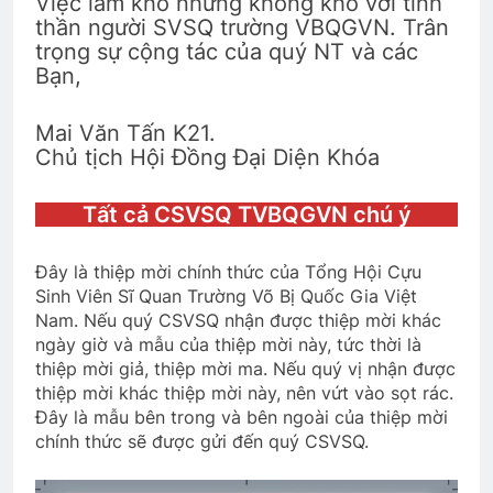
Việc làm khó nhưng không khó với tinh
2 Years Ago
thần người SVSQ trường VBQGVN. Trân
trọng sự cộng tác của quý NT và các
Bạn,
Đoản Ca Xuân
Kẻ ở miền xa
2 Years Ago
2 Years Ago
Mai Văn Tấn K21.
Chủ tịch Hội Đồng Đại Diện Khóa
Quang Lập – Nhạc lính 3
Tất cả CSVSQ TVBQGVN chú ý
2 Years Ago
Đây là thiệp mời chính thức của Tổng Hội Cựu
Sinh Viên Sĩ Quan Trường Võ Bị Quốc Gia Việt
Phân Ưu CSVSQ Lương Huỳnh Hương
Nam. Nếu quý CSVSQ nhận được thiệp mời khác
K16
ngày giờ và mẫu của thiệp mời này, tức thời là
2 Years Ago
thiệp mời giả, thiệp mời ma. Nếu quý vị nhận được
thiệp mời khác thiệp mời này, nên vứt vào sọt rác.
Đây là mẫu bên trong và bên ngoài của thiệp mời
chính thức sẽ được gửi đến quý CSVSQ.
TIỆC ĐÊM Ở TRẠI HỌ TẢ (Đỗ Phủ)
3 Years Ago