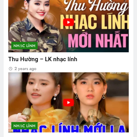
NHẠC LÍNH
Thu Hường – LK nhạc lính
2 years ago
NHẠC LÍNH