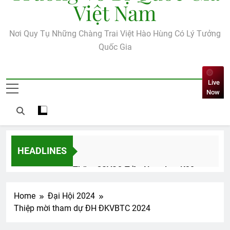
Việt Nam
Nơi Quy Tụ Những Chàng Trai Việt Hào Hùng Có Lý Tưởng
Quốc Gia
Live
Now
HEADLINES
Thăm CSVSQ Trần Ngọc Lạc K30
2 Years Ago
Home
Đại Hội 2024
Thiệp mời tham dự ĐH ĐKVBTC 2024
HỎI LÀM QUEN