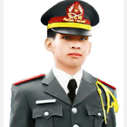
2 Years Ago
Tướng Ngô Quang Trưởng
Album 1
2 Years Ago
3 Years Ago
Đón Xuân
2 Years Ago
Phân Ưu CSVSQ Hoàng Đình Hiệp K20
2 Years Ago
HVB/BCL Tân Niên 2024
3 Years Ago