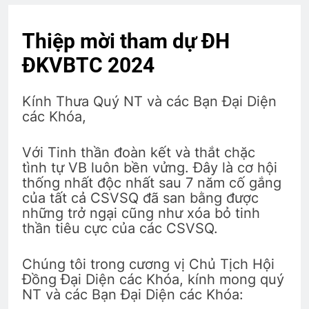
3 Years Ago
Thiệp mời tham dự ĐH
TRĂNG DỆT NGUỒN THƠ
ĐKVBTC 2024
3 Years Ago
Kính Thưa Quý NT và các Bạn Đại Diện
các Khóa,
CŨNG BỞI EM MẶC CHIẾC ÁO BÀ BA
2 Years Ago
Với Tinh thần đoàn kết và thắt chặc
tình tự VB luôn bền vửng. Đây là cơ hội
thống nhất độc nhất sau 7 năm cố gắng
MÃI MÃI (Forever)
của tất cả CSVSQ đã san bằng được
3 Years Ago
những trở ngại cũng như xóa bỏ tinh
thần tiêu cực của các CSVSQ.
CTBCTY Tập III chương 25
Chúng tôi trong cương vị Chủ Tịch Hội
3 Years Ago
Đồng Đại Diện các Khóa, kính mong quý
NT và các Bạn Đại Diện các Khóa: