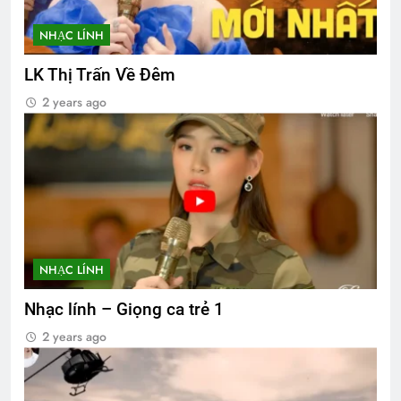
NHẠC LÍNH
LK Thị Trấn Về Đêm
2 years ago
NHẠC LÍNH
Nhạc lính – Giọng ca trẻ 1
2 years ago