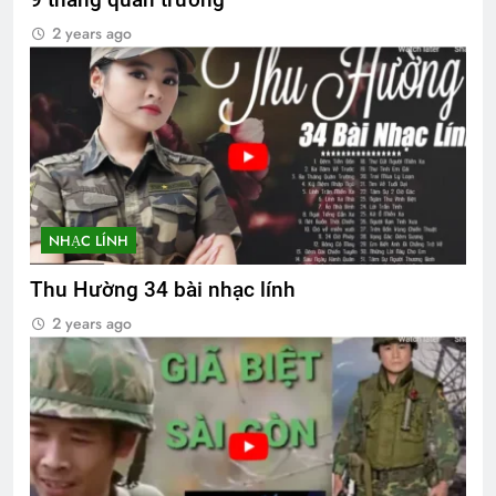
9 tháng quân trường
2 years ago
NHẠC LÍNH
Thu Hường 34 bài nhạc lính
2 years ago