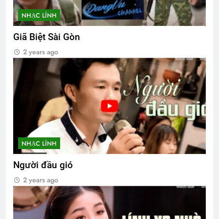
NHẠC LÍNH
Giã Biệt Sài Gòn
2 years ago
NHẠC LÍNH
Người đầu gió
2 years ago