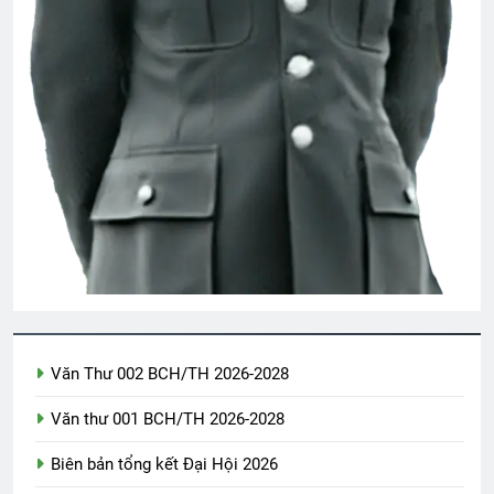
TÌNH YÊU MÙA XUÂN (Daniel Artemas
Harmon)
3 Years Ago
Nụ Tầm Xuân
2 Years Ago
Nơi đầu đời dạy tôi yêu Tổ Quốc
3 Years Ago
LỜI CHIA TAY (Apollinaire)
Văn Thư 002 BCH/TH 2026-2028
3 Years Ago
Văn thư 001 BCH/TH 2026-2028
Biên bản tổng kết Đại Hội 2026
Tạ ơn đời