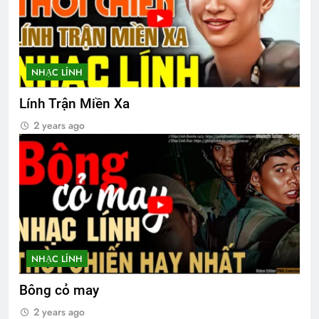
3 Years Ago
CSVSQ Nguyễn Văn Sĩ K8
3 Years Ago
NHẠC LÍNH
Lính Trận Miền Xa
Phiên Gác Đêm Xuân
2 years ago
2 Years Ago
MỘT NGÀY MÙA XUÂN (Rabindranath
Tagore)
3 Years Ago
NHẠC LÍNH
Thăm QP Dư Ngọc Thanh K14/1
Bông cỏ may
2 Years Ago
2 years ago