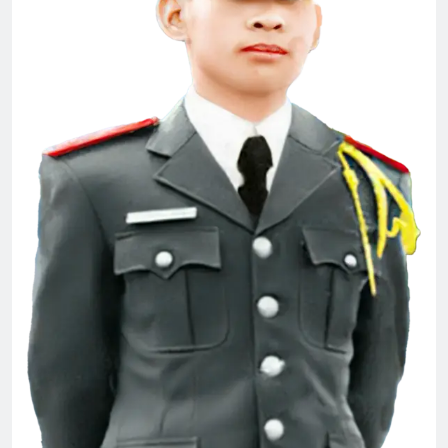
2 Years Ago
Thăm CSVSQ Nguyễn Đạt Thịnh K6
2 Years Ago
Đêm tiền đồn
2 Years Ago
Bến Xuân Xanh – DTT – Mai Hương
2 Years Ago
Tình Xuân Cho Quê Hương
2 Years Ago