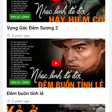
Thu Hường 34 bài nhạc lính
2 Years Ago
NHẠC LÍNH
XIN GIẢI PHÓNG CON (Rabindranath
Vọng Gác Đêm Sương 2
Tagore)
2 years ago
3 Years Ago
Phân Ưu CSVSQ Cao Văn Hải K25
2 Years Ago
Lá Rụng Về Cội
NHẠC LÍNH
2 Years Ago
Đêm buồn tỉnh lẻ
2 years ago