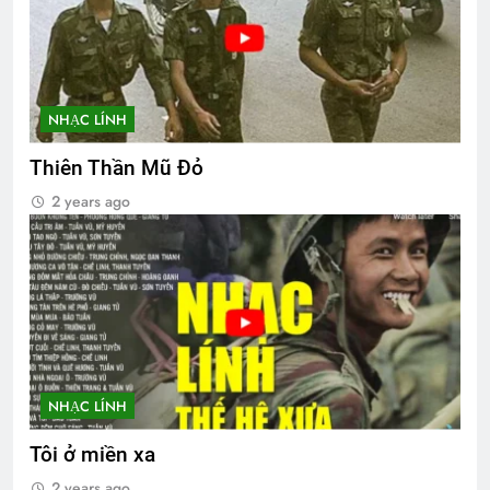
NHẠC LÍNH
Thiên Thần Mũ Đỏ
2 years ago
NHẠC LÍNH
Tôi ở miền xa
2 years ago