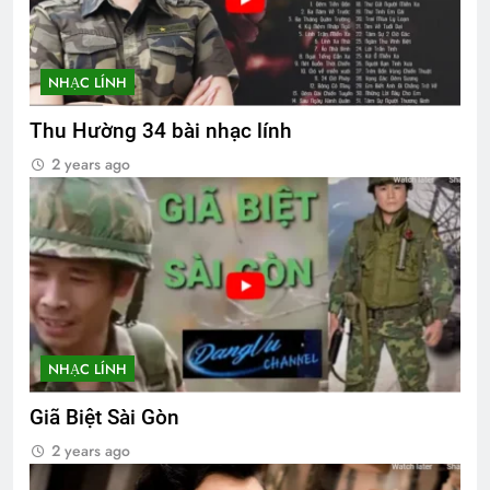
NHẠC LÍNH
Thu Hường 34 bài nhạc lính
2 years ago
NHẠC LÍNH
Giã Biệt Sài Gòn
2 years ago