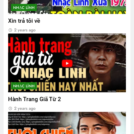
NHẠC LÍNH
Đất máu Long Khánh 1974
2 Years Ago
Xin trả tôi về
2 years ago
Cuộc chiến không muốn thắng
2 Years Ago
Đi dây Tử Thần
2 Years Ago
NHẠC LÍNH
CTBCTY Tập III chương 27
Hành Trang Giã Từ 2
3 Years Ago
2 years ago
SỰ TÍCH TÌNH YÊU