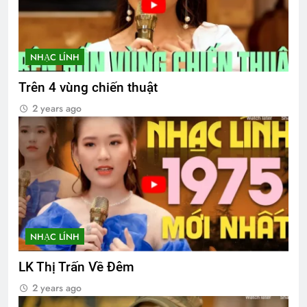
NHẠC LÍNH
Trên 4 vùng chiến thuật
2 years ago
NHẠC LÍNH
LK Thị Trấn Về Đêm
2 years ago