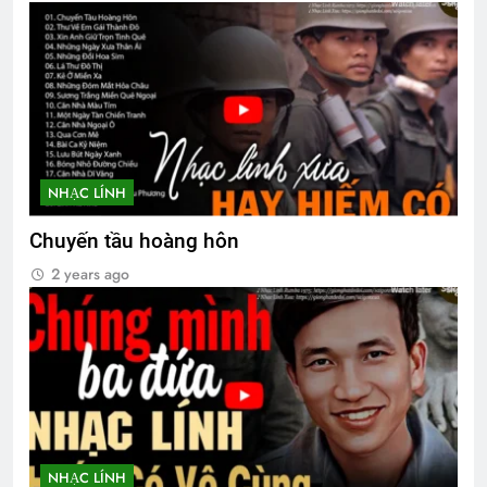
Biên bản tổng kết Đại Hội 2026
1 Month Ago
CSVSQ Trần Duy Xinh K10
2 Years Ago
NHẠC LÍNH
Chuyến tầu hoàng hôn
Liên Đoàn 31 BDQ VNCH
2 Years Ago
2 years ago
Bản thảo TVBQGVN theo dòng lịch sử
6 Months Ago
CTBCTY – Tập I – Chương 7
NHẠC LÍNH
3 Years Ago