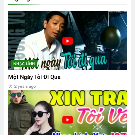
3 Years Ago
MÙA XUÂN MUỐN NÓI
HỎI LÀM QUEN
3 Years Ago
3 Years Ago
YÊU NGHĨA LÀ YÊU?
NHẠC LÍNH
3 Years Ago
Một Ngày Tôi Đi Qua
2 years ago
MỐI TÌNH ĐẦU VĨNH ĐIỆN
3 Years Ago
CSVSQ Ngô Thanh Vân K10
2 Years Ago