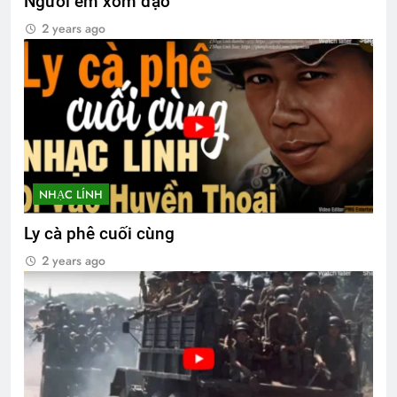
Người em xóm đạo
2 years ago
NHẠC LÍNH
Ly cà phê cuối cùng
2 years ago