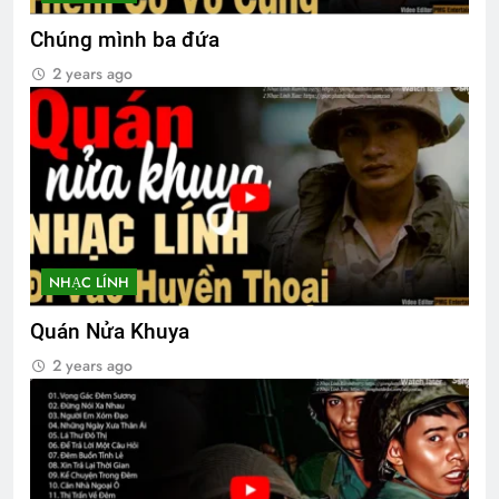
Chúng mình ba đứa
2 years ago
TRĂNG DỆT NGUỒN THƠ
3 Years Ago
BÀI CA “NGƯỜI TỐT” (Lỗ Tấn)
3 Years Ago
NHẠC LÍNH
CSVSQ Trần Quỳnh K20
2 Years Ago
Quán Nửa Khuya
2 years ago
Thơ Nhạc … của Đỗ Trọng Đạt K29
2 Years Ago