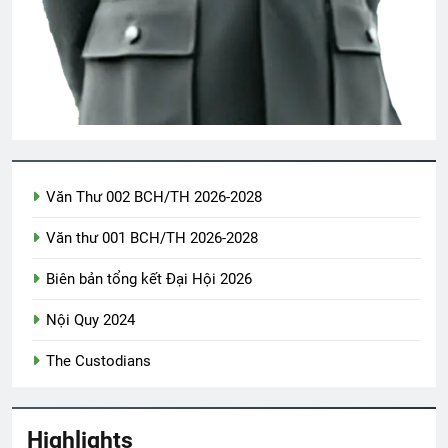
TRÒ CHƠI THUA THẮNG (Rabindranath
Tagore)
3 Years Ago
THIÊN CHÚA NỞ HOA (Rabindranath
Tagore)
3 Years Ago
Văn Thư 002 BCH/TH 2026-2028
Văn thư 001 BCH/TH 2026-2028
THP/TT chúc Giáng Sinh & năm mới
3 Years Ago
Biên bản tổng kết Đại Hội 2026
Nội Quy 2024
ĐÔI MẮT
Nếu ai có hỏi
The Custodians
3 Years Ago
2 Years Ago
Highlights
NẾU ANH CHƯA NÓI