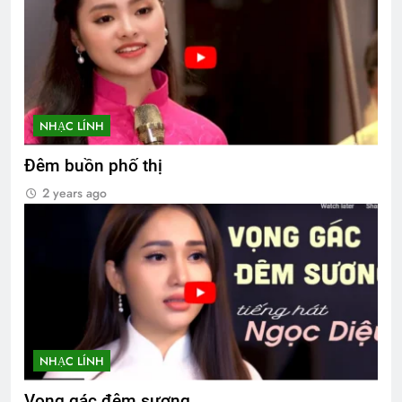
NHẠC LÍNH
Đêm buồn phố thị
2 years ago
NHẠC LÍNH
Vọng gác đêm sương