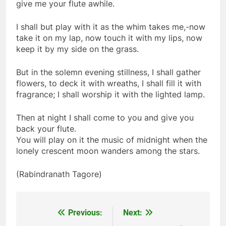
give me your flute awhile.
Mùa Noel … kể đi anh
Vĩnh Long 1965
I shall but play with it as the whim takes me,-now
3 Years Ago
2 Years Ago
take it on my lap, now touch it with my lips, now
keep it by my side on the grass.
Xuân Đã Về
But in the solemn evening stillness, I shall gather
flowers, to deck it with wreaths, I shall fill it with
2 Years Ago
fragrance; I shall worship it with the lighted lamp.
Then at night I shall come to you and give you
CSVSQ Nguyễn Thành Chức K22
back your flute.
2 Years Ago
You will play on it the music of midnight when the
lonely crescent moon wanders among the stars.
CSVSQ Ngô Thanh Vân K10
(Rabindranath Tagore)
2 Years Ago
Previous:
Next:
Post
BÂY GIỜ LÀ LÚC (Anonymous)