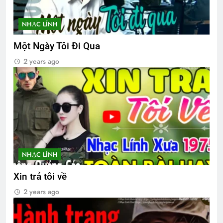
XUÂN (Emily Dickinson)
3 Years Ago
NHẠC LÍNH
Một Ngày Tôi Đi Qua
NÉT ĐẸP PHỤ NỮ VIỆT NAM
2 years ago
3 Years Ago
TÔN CHỦ CỦA TÔI (Rabindranath
Tagore)
3 Years Ago
NHẠC LÍNH
CSVSQ Vũ Khắc Hồng K30
3 Years Ago
Xin trả tôi về
2 years ago
Thăm CSVSQ Trần Ngọc Lạc K30
2 Years Ago