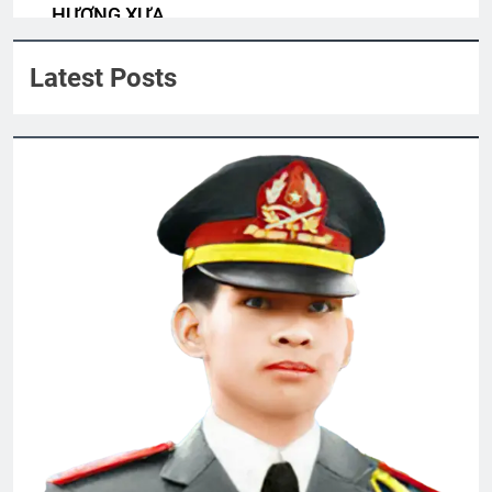
HƯƠNG XƯA
Xuân về: Nhớ em, nhớ “poncho” và
Quyen Nguyen
“cơm sấy”
Latest Posts
3 Years Ago
ĐÔI MẮT (The eyes)
3 Years Ago
Lời Tâm Huyết của Khóa 20
3 Years Ago
MÙA XUÂN ĐANG VỀ, VỀ CÙNG ANH,
EM NHÉ!
3 Years Ago