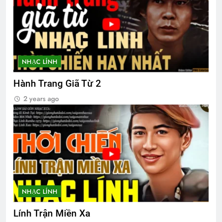
CTBCTY Tập III chương 30
3 Years Ago
NHẠC LÍNH
MỐI TÌNH ĐẦU VĨNH ĐIỆN
Hành Trang Giã Từ 2
3 Years Ago
2 years ago
CSVSQ Đặng Ngọc Thêm K25
2 Years Ago
Văn thư bổ nhiệm BTC ĐH Toàn cầu
2026
NHẠC LÍNH
1 Year Ago
Lính Trận Miền Xa