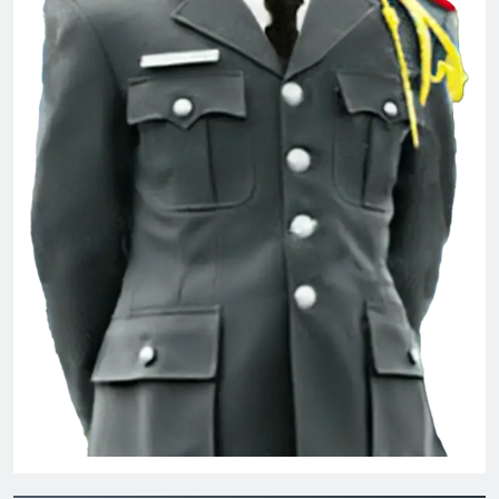
CTBCTY Tập IV chương 38
3 Years Ago
CHUYỆN TÌNH BƯỚM TRẮNG
3 Years Ago
BỤI TUYẾT (Robert Frost)
Đêm tiền đồn
3 Years Ago
2 Years Ago
MÙA XUÂN
3 Years Ago
CTBCTY – Tập I – Chương 9
3 Years Ago