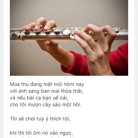
TIỆC ĐÊM Ở TRẠI HỌ TẢ (Đỗ Phủ)
3 Years Ago
CTBCTY Tập II chương 19
3 Years Ago
Bản thảo TVBQGVN theo dòng lịch sử
6 Months Ago
Mùa thu đang mệt mỏi hôm nay
với ánh sáng ban mai thừa thãi,
và nếu bài ca bạn uể oải,
HÃY GỌI ANH ĐI (Rabindranath
Tagore)
cho tôi mượn cây sáo một hồi.
3 Years Ago
Tôi sẽ chơi tuỳ ý thích tôi,
khi thì tôi ôm nó vào ngực,
MỘT ĐỜI DÂNG HIẾN (Rabindranath