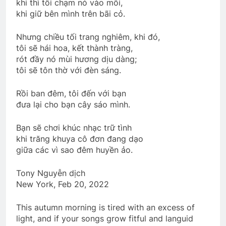
khi thì tôi chạm nó vào môi,
Tagore)
khi giữ bên mình trên bãi cỏ.
3 Years Ago
Nhưng chiều tối trang nghiêm, khi đó,
tôi sẽ hái hoa, kết thành tràng,
CTBCTY – Tập I – Chương 8
rót đầy nó mùi hương dịu dàng;
3 Years Ago
tôi sẽ tôn thờ với đèn sáng.
Rồi ban đêm, tôi đến với bạn
Đưa Tiễn CSVSQ Võ Thiện Trung K24
đưa lại cho bạn cây sáo mình.
2 Years Ago
Bạn sẽ chơi khúc nhạc trữ tình
khi trăng khuya cô đơn đang dạo
giữa các vì sao đêm huyền ảo.
YÊU EM …
3 Years Ago
Tony Nguyễn dịch
New York, Feb 20, 2022
Thiệp mời tham dự ĐHĐKVBTC 2024
This autumn morning is tired with an excess of
2 Years Ago
light, and if your songs grow fitful and languid