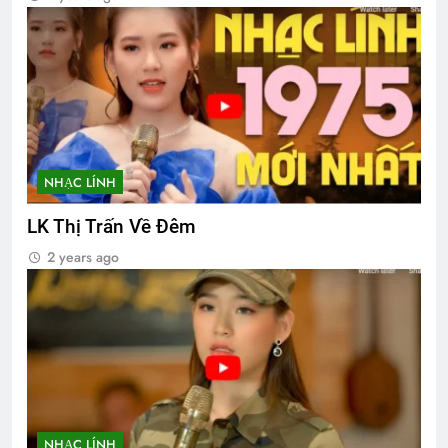
NHẠC LÍNH
LK Thị Trấn Về Đêm
2 years ago
NHẠC LÍNH