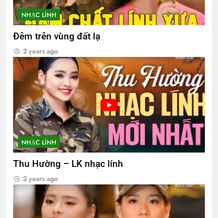
NHẠC LÍNH
Đêm trên vùng đất lạ
2 years ago
NHẠC LÍNH
Thu Hường – LK nhạc lính
2 years ago