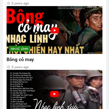
2 years ago
Tinh Hoa Tư Tưởng
3 Years Ago
Tiểu Đoàn 1 Nhảy Dù VNCH
2 Years Ago
NHẠC LÍNH
Bông cỏ may
2 years ago