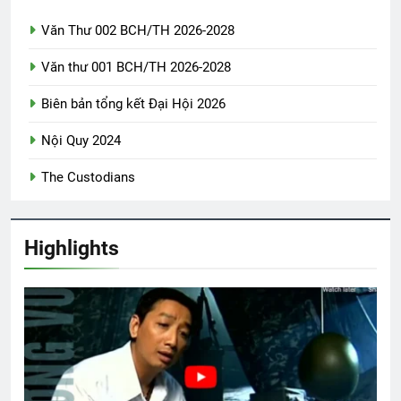
Văn Thư 002 BCH/TH 2026-2028
CSVSQ Lương Văn Hơi K8
Văn thư 001 BCH/TH 2026-2028
2 Years Ago
Biên bản tổng kết Đại Hội 2026
CHUYỆN TÌNH MÙA GIÁNG SINH
Nội Quy 2024
3 Years Ago
The Custodians
Tang Lễ Lương Huỳnh Hương K16
Highlights
2 Years Ago
CTBCTY Tập IV chương 40
3 Years Ago
ÁNH SÁNG HIỆN CÓ TRONG MÙA