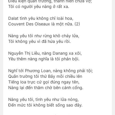
Điều kiện quân trường, thanh niên chưa vợ;
Phỏng vấn Đại Hội ĐK VB TC 2024
Tôi có người yêu nàng ở rất xa.
2 Years Ago
Dalat tình yêu không chỉ loài hoa,
Couvent Des Oiseaux là một nữa. (2)
Thăm NT Lê Văn Tính K3
Nàng yêu tôi như rừng khô cháy lửa,
2 Years Ago
Tôi không yêu vì đã hứa yêu rồi.
Nguyễn Thị Liễu, nàng Danang xa xôi,
CTBCTY Tập IV Kết
Yêu thêm nàng nghĩa là tôi phản bội.
3 Years Ago
Nghĩ tới Phương Loan, nàng không phải tội;
Quân trường tôi thứ Bảy mỗi chiều lên
Hành Trang Giã Từ 2
Tiếng loa trực cứ gọi đúng ngay tên,
2 Years Ago
Nàng lại đến thăm chờ bên cánh cổng.
Nàng yêu tôi, tình yêu như lửa nóng,
Đến mức tôi không biết sống sao đây.
ĐỪNG TIẾC NỮA EM
3 Years Ago