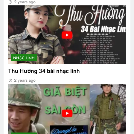
2 years ago
NHẠC LÍNH
Thu Hường 34 bài nhạc lính
2 years ago