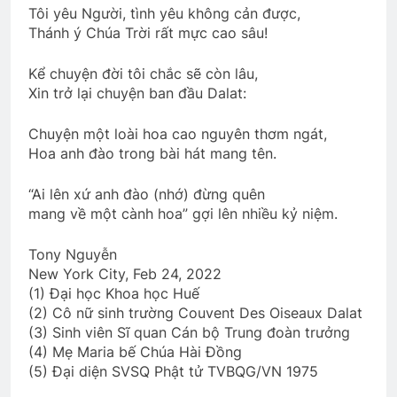
Tôi yêu Người, tình yêu không cản được,
Thánh ý Chúa Trời rất mực cao sâu!
CTBCTY Tập II chương 19
Kể chuyện đời tôi chắc sẽ còn lâu,
3 Years Ago
Xin trở lại chuyện ban đầu Dalat:
Chuyện một loài hoa cao nguyên thơm ngát,
CSVSQ Đặng Dân An K25
Hoa anh đào trong bài hát mang tên.
2 Years Ago
“Ai lên xứ anh đào (nhớ) đừng quên
mang về một cành hoa” gợi lên nhiều kỷ niệm.
Phân Ưu CSVSQ Cao Văn Hải K25
Tony Nguyễn
2 Years Ago
New York City, Feb 24, 2022
(1) Đại học Khoa học Huế
(2) Cô nữ sinh trường Couvent Des Oiseaux Dalat
Một tài liệu về Trường VBQG và các sĩ
(3) Sinh viên Sĩ quan Cán bộ Trung đoàn trưởng
quan tốt nghiệp
(4) Mẹ Maria bế Chúa Hài Đồng
2 Years Ago
(5) Đại diện SVSQ Phật tử TVBQG/VN 1975