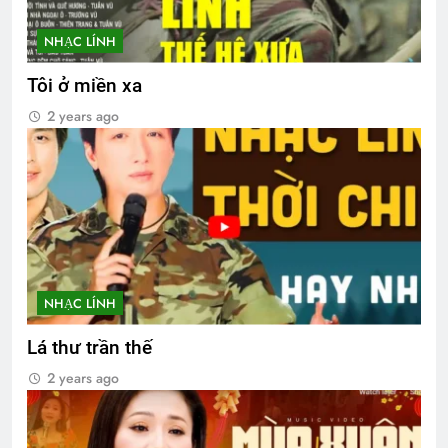
NHẠC LÍNH
Tôi ở miền xa
2 years ago
NHẠC LÍNH
Lá thư trần thế
2 years ago