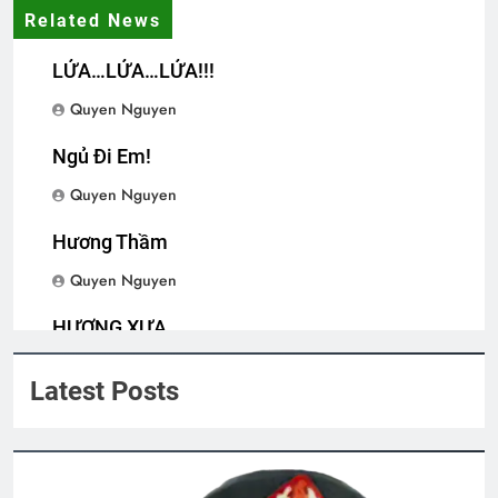
Related News
LỬA…LỬA…LỬA!!!
CSVSQ Trần Duy Xinh K10
2 Years Ago
Quyen Nguyen
Ngủ Đi Em!
CSVSQ Nguyễn Văn Bếp K10
Quyen Nguyen
2 Years Ago
Hương Thầm
Quyen Nguyen
HƯƠNG XƯA
Quyen Nguyen
Latest Posts