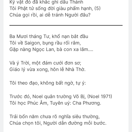
Kỷ vật đó đã khắc ghi dấu Thánh
Thăm chị QP NGUYỄN THANH KHIẾT
Tôi Phật tử sống đời giàu phẩm hạnh, (5)
K15
Chúa gọi rồi, ai dễ tránh Người đâu?
2 Years Ago
Ba Mươi tháng Tư, khổ nạn bắt đầu
CÔ GÁI ĐỒNG TRINH
Album 7
Tôi về Saigon, bụng rầu rối rắm,
3 Years Ago
3 Years Ago
Gặp nàng Ngọc Lan, bà con xa lắm….
Và ý Trời, một đám cưới đơn sơ;
Tình Xuân Cho Quê Hương
Giáo lý vừa xong, hôn lễ Nhà Thờ.
2 Years Ago
Tôi theo đạo, không bất ngờ, tự ý:
NT Lê Minh Khải K14
Trước đó, Noel quân trường Võ Bị, (Noel 1971)
2 Years Ago
Tôi học Phúc Âm, Tuyên uý: Cha Phương.
2 Years Ago
Trải bốn năm chưa rõ nghĩa siêu thường,
Chúa chọn tôi, Người dẫn đường mỗi bước.
GIẤC MƠ PHỤC QUỐC (Đỗ Phủ)
3 Years Ago