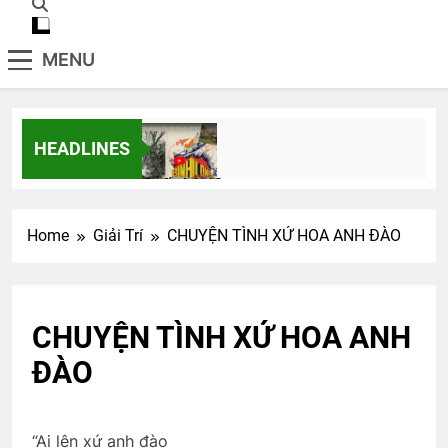
MENU
HEADLINES
Quốc Lộ 13
2 Years Ago
Home
Giải Trí
CHUYỆN TÌNH XỨ HOA ANH ĐÀO
Các Liên Hội, HVB, các khóa, PNLV và
TTNĐH
8 Months Ago
CHUYỆN TÌNH XỨ HOA ANH
ĐÀO
Cao Nguyên 1973
2 Years Ago
“Ai lên xứ anh đào