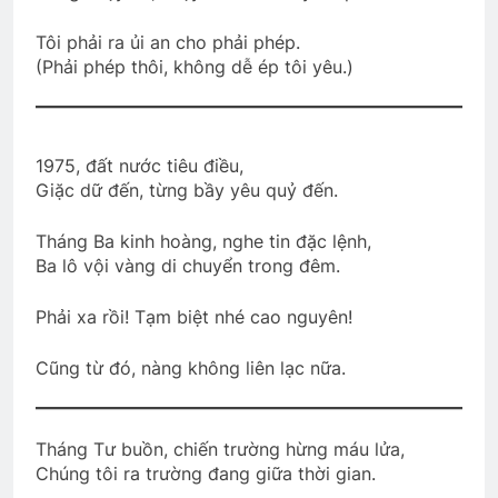
Tình Tự Mùa Xuân
2 Years Ago
Tôi phải ra ủi an cho phải phép.
(Phải phép thôi, không dễ ép tôi yêu.)
Đoàn PNLV thăm viếng quý NT Bắc Cali
2 Years Ago
1975, đất nước tiêu điều,
Giặc dữ đến, từng bầy yêu quỷ đến.
Thăm CSVSQ Mai Vĩnh Phu K22
Tháng Ba kinh hoàng, nghe tin đặc lệnh,
2 Years Ago
Ba lô vội vàng di chuyển trong đêm.
Phải xa rồi! Tạm biệt nhé cao nguyên!
LỜI CON KHẨN CẦU (Rabindranath
Tagore)
Cũng từ đó, nàng không liên lạc nữa.
2 Years Ago
Tháng Tư buồn, chiến trường hừng máu lửa,
CSVSQ Huỳnh Bá An K20
Chúng tôi ra trường đang giữa thời gian.
2 Years Ago