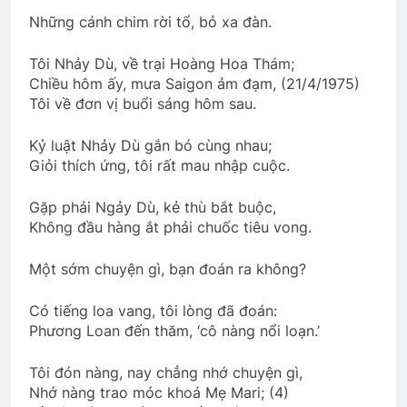
Những cánh chim rời tổ, bỏ xa đàn.
CSVSQ Phạm Tuấn K20
Tôi Nhảy Dù, về trại Hoàng Hoa Thám;
2 Years Ago
Chiều hôm ấy, mưa Saigon ảm đạm, (21/4/1975)
Tôi về đơn vị buổi sáng hôm sau.
Tân Khóa Sinh TVBQGVN
Kỷ luật Nhảy Dù gắn bó cùng nhau;
2 Years Ago
Giỏi thích ứng, tôi rất mau nhập cuộc.
Gặp phải Ngảy Dù, kẻ thù bắt buộc,
Không đầu hàng ắt phải chuốc tiêu vong.
Tinh Hoa Tư Tưởng
3 Years Ago
Một sớm chuyện gì, bạn đoán ra không?
Có tiếng loa vang, tôi lòng đã đoán:
KHÔNG GÌ VÀNG CÓ THỂ Ở LẠI (Robert
Phương Loan đến thăm, ‘cô nàng nổi loạn.’
Frost)
3 Years Ago
Tôi đón nàng, nay chẳng nhớ chuyện gì,
Nhớ nàng trao móc khoá Mẹ Mari; (4)