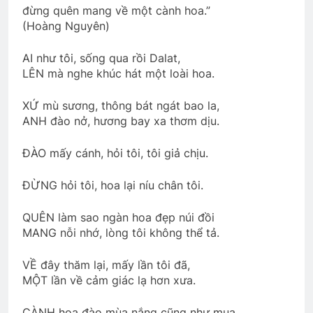
đừng quên mang về một cành hoa.”
(Hoàng Nguyên)
MÙA XUÂN (William Blake)
3 Years Ago
AI như tôi, sống qua rồi Dalat,
LÊN mà nghe khúc hát một loài hoa.
ĐÀO MAI DÀNH TẶNG
XỨ mù sương, thông bát ngát bao la,
3 Years Ago
ANH đào nở, hương bay xa thơm dịu.
ĐÀO mấy cánh, hỏi tôi, tôi giả chịu.
Mùa Noel … kể đi anh
ÁO TÍM HOA CÀ
ĐỪNG hỏi tôi, hoa lại níu chân tôi.
3 Years Ago
3 Years Ago
QUÊN làm sao ngàn hoa đẹp núi đồi
MANG nỗi nhớ, lòng tôi không thể tả.
K28 VN thăm CSVSQ Long K25
2 Years Ago
VỀ đây thăm lại, mấy lần tôi đã,
MỘT lần về cảm giác lạ hơn xưa.
Một tài liệu về TVBQGVN
CÀNH hoa đào mùa nắng cũng như mua,