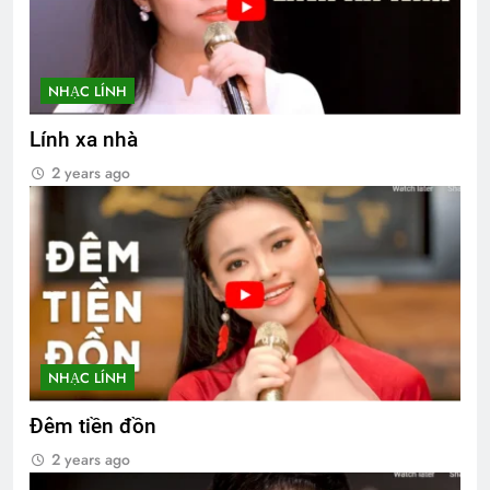
NHẠC LÍNH
Lính xa nhà
2 years ago
NHẠC LÍNH
Đêm tiền đồn
2 years ago