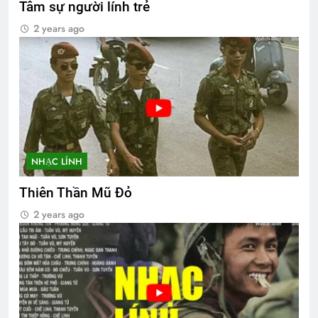
Tâm sự người lính trẻ
2 years ago
NHẠC LÍNH
Thiên Thần Mũ Đỏ
2 years ago