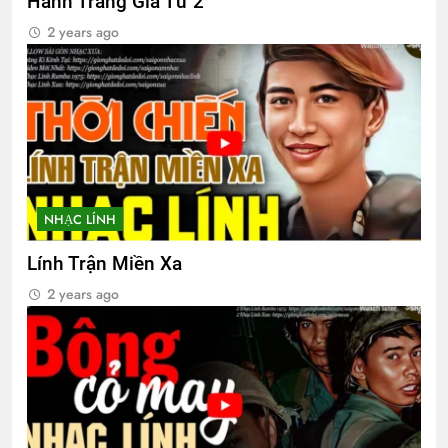
Hành Trang Giã Từ 2
2 years ago
NHẠC LÍNH
Lính Trận Miền Xa
2 years ago