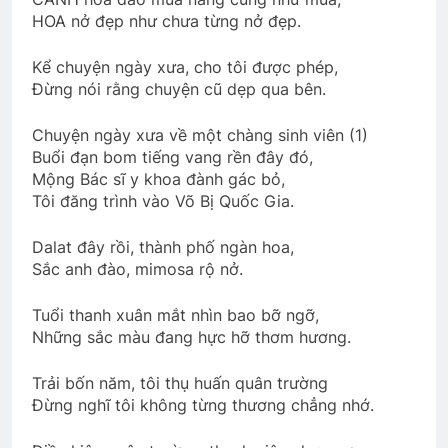
3 Years Ago
HOA nở đẹp như chưa từng nở đẹp.
Kể chuyện ngày xưa, cho tôi được phép,
Thư mời tham dự xuất bản Đa Hiệu 127
Đừng nói rằng chuyện cũ dẹp qua bên.
3 Years Ago
Chuyện ngày xưa về một chàng sinh viên (1)
Buổi đạn bom tiếng vang rền đây đó,
Mộng Bác sĩ y khoa đành gác bỏ,
Quân Kỳ – Quân Phục
Vietnam War
Tôi đăng trình vào Võ Bị Quốc Gia.
2 Years Ago
2 Years Ago
Dalat đây rồi, thành phố ngàn hoa,
Sắc anh đào, mimosa rộ nở.
NỖI ĐAU CON TIM TAN VỠ (Erika Jong)
3 Years Ago
Tuổi thanh xuân mắt nhìn bao bỡ ngỡ,
Những sắc màu đang hực hỡ thơm hương.
TIẾNG SÚNG CUỐI CÙNG
Trải bốn năm, tôi thụ huấn quân trường
3 Years Ago
Đừng nghĩ tôi không từng thương chẳng nhớ.