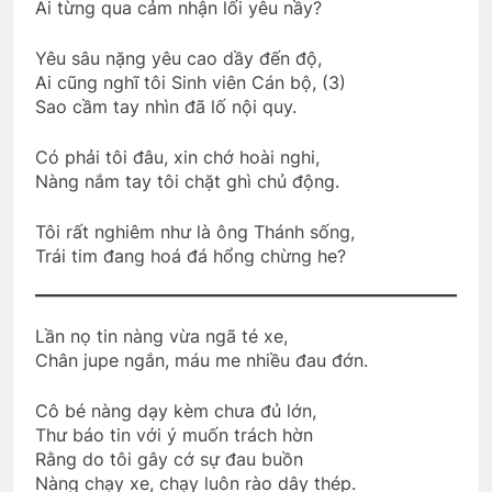
Ai từng qua cảm nhận lối yêu nầy?
Yêu sâu nặng yêu cao dầy đến độ,
CSVSQ Anthony Lã Huy Anh K14
Ai cũng nghĩ tôi Sinh viên Cán bộ, (3)
2 Years Ago
Sao cầm tay nhìn đã lố nội quy.
Có phải tôi đâu, xin chớ hoài nghi,
Thăm QP Dư Ngọc Thanh K14/1
Nàng nắm tay tôi chặt ghì chủ động.
2 Years Ago
Tôi rất nghiêm như là ông Thánh sống,
Trái tim đang hoá đá hổng chừng he?
ĐẦU NĂM NGUYỆN ƯỚC
3 Years Ago
Lần nọ tin nàng vừa ngã té xe,
Chân jupe ngắn, máu me nhiều đau đớn.
HOA DÂM BỤT TRẮNG
Cô bé nàng dạy kèm chưa đủ lớn,
3 Years Ago
Thư báo tin với ý muốn trách hờn
Rằng do tôi gây cớ sự đau buồn
Nàng chạy xe, chạy luôn rào dây thép.