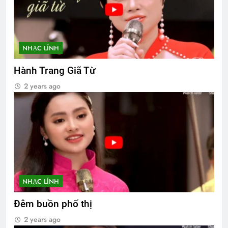
NHẠC LÍNH
Hành Trang Giã Từ
2 years ago
NHẠC LÍNH
Đêm buồn phố thị
2 years ago