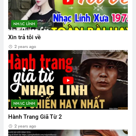
CTBCTY Tập II chương 16
3 Years Ago
NHẠC LÍNH
Xin trả tôi về
CTBCTY Tập IV chương 43
2 years ago
3 Years Ago
MỘT THỜI ĐỂ TIN (B.J. Morbitzer)
3 Years Ago
XIN HÃY YÊU TÔI
Liên Khúc Xuân 2024
NHẠC LÍNH
3 Years Ago
2 Years Ago
Hành Trang Giã Từ 2
2 years ago
Phân Ưu CSVSQ Nguyễn Vĩnh Nghi K5
2 Years Ago