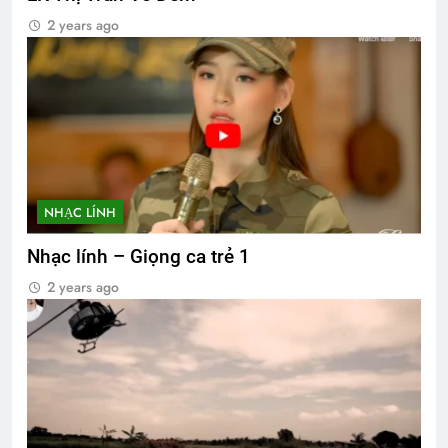
2 years ago
NHẠC LÍNH
Nhạc lính – Giọng ca trẻ 1
2 years ago