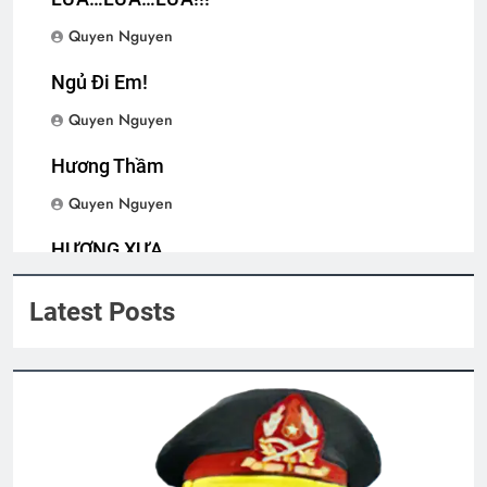
Quyen Nguyen
Nhạc Khúc Mừng Xuân
Đón Xuân
Ngủ Đi Em!
2 Years Ago
2 Years Ago
Quyen Nguyen
Hương Thầm
NGẢ ĐƯỜNG KHÔNG CHỌN (Robert
Frost)
Quyen Nguyen
3 Years Ago
HƯƠNG XƯA
Quyen Nguyen
CTBCTY Tập III chương 28
Latest Posts
3 Years Ago
Các Liên Hội, HVB, các khóa, PNLV và
TTNĐH
8 Months Ago