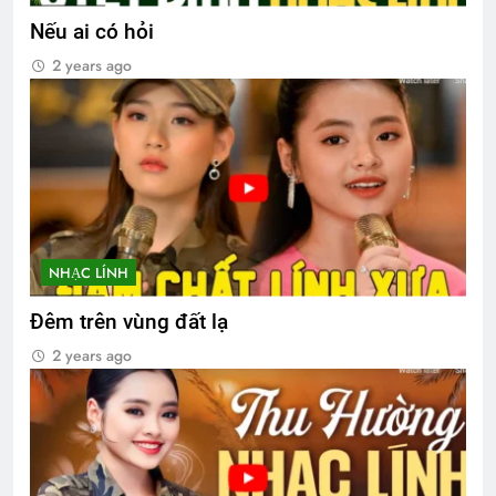
Nếu ai có hỏi
2 years ago
NHẠC LÍNH
Đêm trên vùng đất lạ
2 years ago