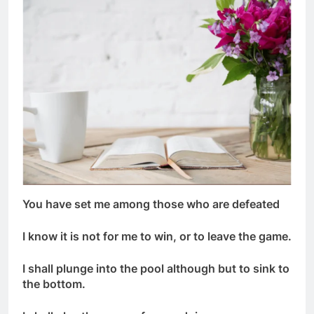
Thăm CSVSQ Nguyễn Minh Quan K17
2 Years Ago
Tinh Hoa Tư Tưởng
3 Years Ago
Buổi họp mặt Tân Niên 2024 HVB/BCL
2 Years Ago
You have set me among those who are defeated
UỐNG RƯỢU MỘT MÌNH (Lý Bạch)
I know it is not for me to win, or to leave the game.
3 Years Ago
I shall plunge into the pool although but to sink to
the bottom.
TẠI SAO?
Nỗi Niềm Ngày Cuối Năm
3 Years Ago
3 Years Ago