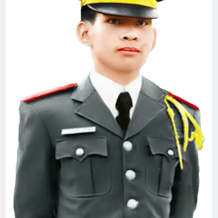
THP/TT chúc Giáng Sinh & năm mới
3 Years Ago
THT Nguyễn Huệ chúc mừng ĐH 2026
1 Year Ago
CTBCTY Tập III chương 34
3 Years Ago
MÙA XUÂN ĐANG VỀ, VỀ CÙNG ANH,
EM NHÉ!
3 Years Ago
Văn Thư 004/TH nhiệm kỳ 2024-2026