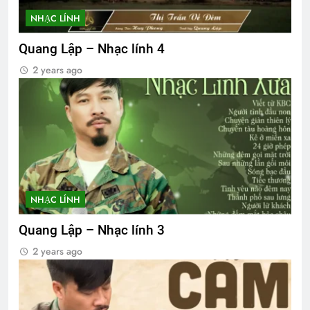
NHẠC LÍNH
Quang Lập – Nhạc lính 4
2 years ago
NHẠC LÍNH
Quang Lập – Nhạc lính 3
2 years ago