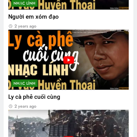
NHẠC LÍNH
Người em xóm đạo
2 years ago
NHẠC LÍNH
Ly cà phê cuối cùng
2 years ago