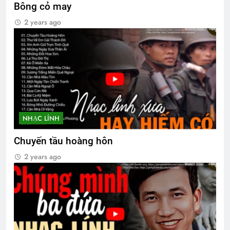
Bông cỏ may
CTBCTY Tập III chương 33
2 years ago
3 Years Ago
NHẠC LÍNH
Chuyến tầu hoàng hôn
2 years ago