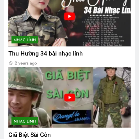
NHẠC LÍNH
Thu Hường 34 bài nhạc lính
2 years ago
NHẠC LÍNH
Giã Biệt Sài Gòn