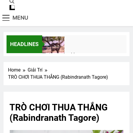
MENU
HEADLINES
Tình em rứa đó
3 Years Ago
Home
Giải Trí
TRÒ CHƠI THUA THẮNG (Rabindranath Tagore)
Đất máu Long Khánh 1974
2 Years Ago
TRÒ CHƠI THUA THẮNG
Nhớ Thông đầu núi
(Rabindranath Tagore)
3 Years Ago