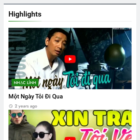
3 Years Ago
Highlights
Văn thư bổ nhiệm BTC ĐH Toàn cầu
2026
1 Year Ago
LK Thị Trấn Về Đêm
2 Years Ago
NHẠC LÍNH
CTBCTY Tập II chương 19
Một Ngày Tôi Đi Qua
3 Years Ago
2 years ago
Liên Đoàn 2 BĐQ VNCH
2 Years Ago