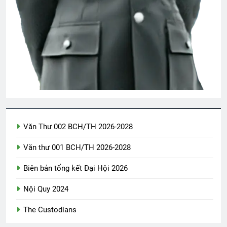
2 Years Ago
Sư Đoàn 18 Bộ Binh VNCH
2 Years Ago
MỘT ĐỜI ĐÃ SỐNG (Rabindranath
Tagore)
3 Years Ago
Văn Thư 002 BCH/TH 2026-2028
Văn thư 001 BCH/TH 2026-2028
Ca Khúc Mừng Xuân
Biên bản tổng kết Đại Hội 2026
2 Years Ago
Nội Quy 2024
VĨNH BIỆT TÌNH YÊU CỦA EM (Joanna
The Custodians
Fuchs)