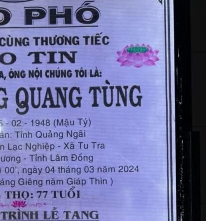
 Cao Văn Lợi K21
Người Ở Lại
MÃI MÃI TẠ ƠN (M.S. Lownde
3 Years Ago
3 Years Ago
gore)
Thăm Chị QP Nguyễn Chánh Dật K18
Đêm Xuân
Thông 
2 Years Ago
2 Years Ago
2 Years 
5
Xuân Tươi
2 Years Ago