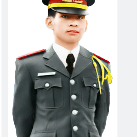
SQ Đặng Quốc Trụ K20
Đời Chiến Binh
go
2 Years Ago
 CSVSQ Mai Vĩnh Phu K22
s Ago
n Của Tôi
Mùa Xuân Lá Khô
 Ago
2 Years Ago
agore)
Ngày Này Năm Ấy 29-12-1972
3 Years Ago
TY Tập III Chương 24
Album 3
s Ago
3 Years Ago