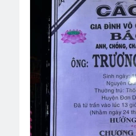
Album 5
Tưởng Niệm CSVSQ
3 Years Ago
2 Years Ago
THUYỀN GIẤY (Rabindranath Ta
3 Years Ago
Thăm NT Huỳnh Ngọc Vang K2
2 Years Ago