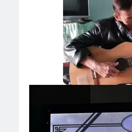
Lực Lượng Xung Kích QĐ 3 VNC
2 Years Ago
Một Tài Liệu Về TVBQGVN
Ủng H
3 Years Ago
3 Years
Chuẩn Tướng Trần Văn Hai
Tôi 
2 Years Ago
2 Year
Căn Cứ Đức Cơ 1965
Diễn Hành
2 Years Ago
2 Years Ago
Ly Rượu Mừng
Thăm CSVSQ PH
2 Years Ago
2 Years Ago