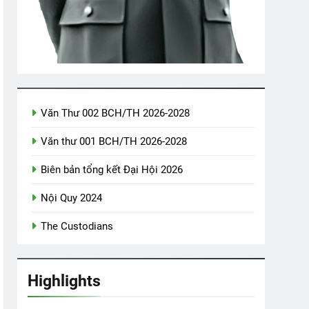
s)
CSVSQ Huỳnh Bá An K20
Kịch Chiến Pleime
2 Years Ago
2 Years Ago
Báo Quà Lưu Niệm
Văn Thư 002 BCH/TH 2026-2028
Ago
Văn thư 001 BCH/TH 2026-2028
Biên bản tổng kết Đại Hội 2026
Nội Quy 2024
The Custodians
Highlights