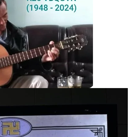
H
Tướng Nguyễn Vĩnh Nghi K5
Quang Lập – Nhạc Lính 4
Cựu SV
1 Year Ago
2 Years Ago
3 Years A
ộ Đại Hội Đoàn Kết Võ Bị Toàn Cầu 2024
Quán Nửa Khuya
Thăm
 Ago
2 Years Ago
2 Year
Ở Miền Xa
10 Điều Tâm Niệm Của Người Sinh Viên Sĩ Quan
Chuyệ
s Ago
3 Years Ago
3 Years
 Quốc Khánh VNCH 1967
MỘT ĐỜI DÂNG HIẾN (Rabindranath T
3 Years Ago
ẠM VĂN MAI K20
Ban Trị Sự Đa Hiệu Nhiệm Kỳ 2022-2024
CTBC
2 Years Ago
3 Year