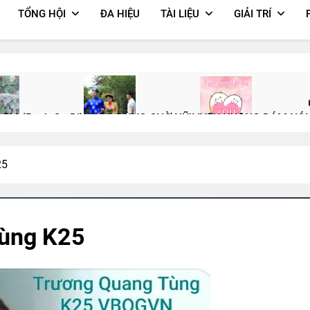
TỔNG HỘI
ĐA HIỆU
TÀI LIỆU
GIẢI TRÍ
ÊM (Bạch Cư Dị)
VỀ ĐI, ĐỪNG CHỜ NỮA!
YÊU KHÔNG DÁM NÓI
Ago
3 Years Ago
3 Years Ago
25
th Tagore)
Cựu SVSQ Bùi Đức Toại K23
Tang Lễ Lương Huỳnh 
3 Years Ago
2 Years Ago
ùng K25
âm Sự Ngày Xuân
Đoản Ca Xuân
Vietnam War – Tiếng Việt
MỘT 
 Years Ago
2 Years Ago
2 Years Ago
3 Yea