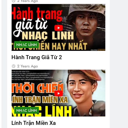
2 Years Ago
NHẠC LÍNH
Hành Trang Giã Từ 2
2 Years Ago
NHẠC LÍNH
Lính Trận Miền Xa