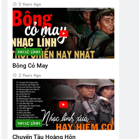
2 Years Ago
NHẠC LÍNH
Bông Cỏ May
2 Years Ago
NHẠC LÍNH
Chuyến Tầu Hoàng Hôn