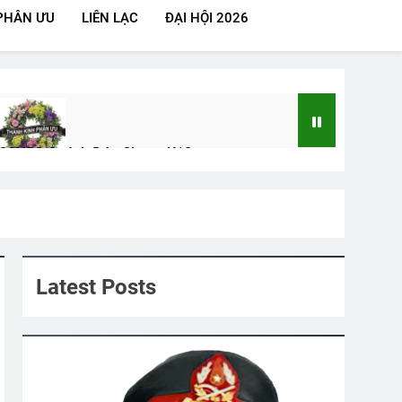
PHÂN ƯU
LIÊN LẠC
ĐẠI HỘI 2026
CSVSQ Quách Đức Chung K10
2 Years Ago
Hương K16
MÙA XUÂN
Xuân Nhớ Chiến Sĩ
3 Years Ago
2 Years Ago
Latest Posts
NGÀY MÙA XUÂN (Rabindranath Tagore)
rs Ago