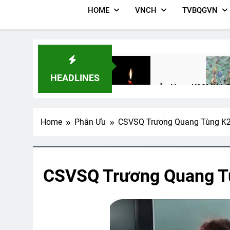
HOME
VNCH
TVBQGVN
HEADLINES
CSVSQ Nguyễn Ngọc K30
MƯA Đ
3 Years Ago
3 Years 
Home
Phân Ưu
CSVSQ Trương Quang Tùng K
TÌNH YÊU BẤT TẬN (Rabindrana
3 Years Ago
CSVSQ Trương Quang T
CSVSQ Đặng Mộng Huyền K29
T
2 Years Ago
2