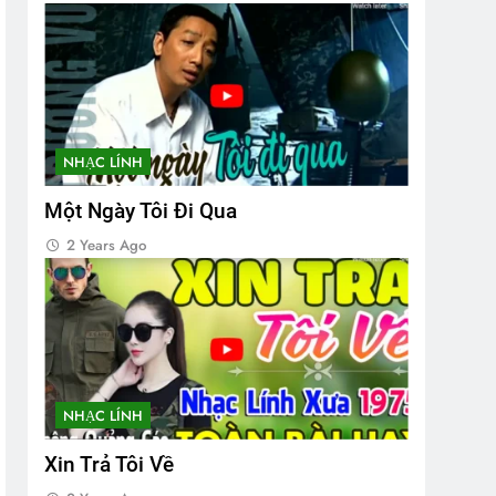
NHẠC LÍNH
Một Ngày Tôi Đi Qua
2 Years Ago
NHẠC LÍNH
Xin Trả Tôi Về